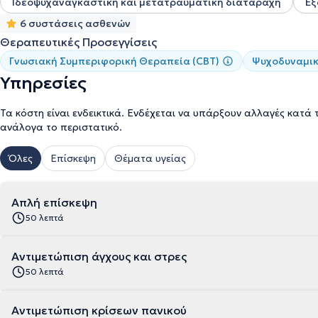
Ιδεοψυχαναγκαστική και μετατραυματική διαταραχή
Εξ
6 συστάσεις ασθενών
Θεραπευτικές Προσεγγίσεις
Γνωσιακή Συμπεριφορική Θεραπεία (CBT)
Ψυχοδυναμι
Υπηρεσίες
Τα κόστη είναι ενδεικτικά. Ενδέχεται να υπάρξουν αλλαγές κατά 
ανάλογα το περιστατικό.
Όλες
Επίσκεψη
Θέματα υγείας
Απλή επίσκεψη
50 λεπτά
Αντιμετώπιση άγχους και στρες
50 λεπτά
Αντιμετώπιση κρίσεων πανικού