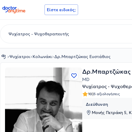
doctoranytime
Είστε ειδικός;
Ψυχίατροι
Κολωνάκι
Δρ.Μπαρτζώκας Ευστάθιος
Δρ.Μπαρτζώκας 
MD
Ψυχίατρος - Ψυχοθερ
|
10
6 αξιολογήσεις
Διεύθυνση
Μονής Πετράκη 5, Κ