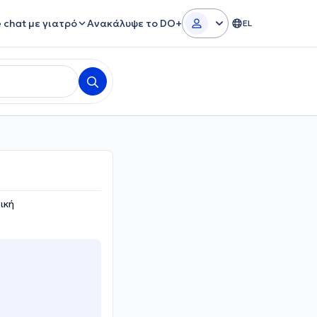
e chat με γιατρό
Ανακάλυψε το DO+
EL
ική