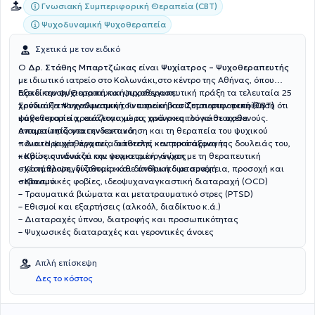
Απαλλαγών Ιωαννίνων. Ως ιδιώτης ιατρός από το 2006,
Γνωσιακή Συμπεριφορική Θεραπεία (CBT)
αντιμετωπίζει πλήθος περιστατικών, πάντα με διακριτικότητα και
Ψυχοδυναμική Ψυχοθεραπεία
με τη δέουσα επιστημονική προσοχή αποτελώντας την ιδανική
επιλογή για την άριστη προσέγγιση και διαχείριση των όποιων
Σχετικά με τον ειδικό
σχετικών προβλημάτων ταλαιπωρούν εσάς ή τους οικείους σας
Ο
Δρ. Στάθης Μπαρτζώκας
είναι
Ψυχίατρος – Ψυχοθεραπευτής
με ιδιωτικό ιατρείο στο Κολωνάκι,στο κέντρο της Αθήνας, όπου
ασκεί την ψυχιατρική και ψυχοθεραπευτική πράξη τα τελευταία 25
Εξειδίκευση/Θεραπευτική προσέγγιση:
χρόνια.Η επαγγελματική του πορεία βασίζεται στην πεποίθηση ότι
Συνδυάζει
Ψυχοδυναμική, Γνωσιακή και Συμπεριφορική (CBT)
κάθε ιστορία χρειάζεται χώρο, χρόνο και λόγο-στοιχεία
ψυχοθεραπεία, ανάλογα με τις ανάγκες του κάθε ασθενούς.
απαραίτητα για την κατανόηση και τη θεραπεία του ψυχικού
Αντιμετωπίζονται ενδεικτικά:
πόνου.Η ψυχοθεραπεία αποτελεί κεντρικό άξονα της δουλειάς του,
– Διαταραχές άγχους, διάθεσης και προσαρμογής
καθώς συνδυάζει την ψυχιατρική γνώση με τη θεραπευτική
– Κρίσεις πανικού και γενικευμένο άγχος
σχέση,προσεγγίζοντας κάθε άνθρωπο με συνέπεια, προσοχή και
– Κατάθλιψη, δυσθυμία και διπολική διαταραχή
σεβασμό.
– Κοινωνικές φοβίες, ιδεοψυχαναγκαστική διαταραχή (OCD)
– Τραυματικά βιώματα και μετατραυματικό στρες (PTSD)
– Εθισμοί και εξαρτήσεις (αλκοόλ, διαδίκτυο κ.ά.)
– Διαταραχές ύπνου, διατροφής και προσωπικότητας
– Ψυχωσικές διαταραχές και γεροντικές άνοιες
Απλή επίσκεψη
Δες το κόστος