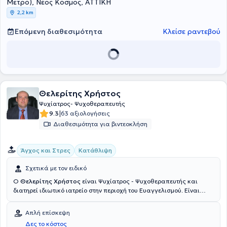
Μετρό), Νέος Κόσμος, ΑΤΤΙΚΗ
2,2 km
Επόμενη διαθεσιμότητα
Κλείσε ραντεβού
Θελερίτης Χρήστος
Ψυχίατρος- Ψυχοθεραπευτής
|
9.3
63 αξιολογήσεις
Διαθεσιμότητα για βιντεοκλήση
Άγχος και Στρες
Κατάθλιψη
Σχετικά με τον ειδικό
Ο
Θελερίτης Χρήστος
είναι Ψυχίατρος - Ψυχοθεραπευτής και
διατηρεί ιδιωτικό ιατρείο στην περιοχή του Ευαγγελισμού. Είναι
Διδάκτωρ της Ιατρικής Σχολής του Εθνικού και Καποδιστριακού
Πανεπιστημίου Αθηνών, ενώ έχει ειδικευθεί στη Νευρολογία, στη
Απλή επίσκεψη
Νευρολογική Κλινική Ερυθρού Σταυρού και στη Ψυχιατρική στο
Δες το κόστος
Αιγινήτειο Νοσοκομείο. Έχει εκπαιδευτεί στην Ψυχοδυναμική