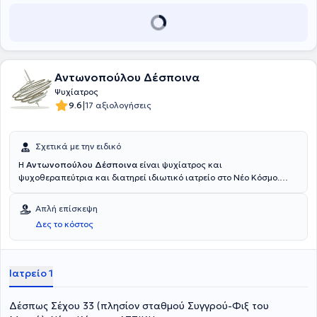
Αντωνοπούλου Δέσποινα
Ψυχίατρος
|
9.6
17 αξιολογήσεις
Σχετικά με την ειδικό
Η
Αντωνοπούλου Δέσποινα
είναι ψυχίατρος και
ψυχοθεραπεύτρια και διατηρεί ιδιωτικό ιατρείο στο Νέο Κόσμο.
Παράλληλα είναι επιστημονική συνεργάτης στο Ειδικό Ιατρείο
Ψυχικής Υγείας Γυναικών στο Αιγινήτειο νοσοκομείο. Αποφοίτησε
Απλή επίσκεψη
από την Ιατρική Σχολή του Αριστοτελείου Πανεπιστημίου
Δες το κόστος
Θεσσαλονίκης. Ειδικεύτηκε στην Ψυχιατρική ενηλίκων στο
Αιγινήτειο νοσοκομείο και στο Ελληνικό Κέντρο Ψυχικής Υγιεινής και
Ερευνών.
Ιατρείο 1
Δέσπως Σέχου 33 (πλησίον σταθμού Συγγρού-Φιξ του