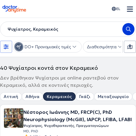
doctoranytime
EL
Ψυχίατρος, Κεραμεικός
DO+ Προνομιακές τιμές
Διαθεσιμότητα
Υ
40
Ψυχίατροι κοντά στον Κεραμεικό
Δεν βρέθηκαν Ψυχίατροι με online ραντεβού στον
Κεραμεικό, αλλά σε κοντινές περιοχές.
Αττική
Αθήνα
Κεραμεικός
Γκάζι
Μεταξουργείο
Νέστορος Ιωάννης MD, FRCP(C), PhD
Neurophysiology (McGill), IAPCP, LFIBA, LFABI
Ψυχίατρος, Ψυχοθεραπευτής, Πραγματογνώμων
MD, PhD