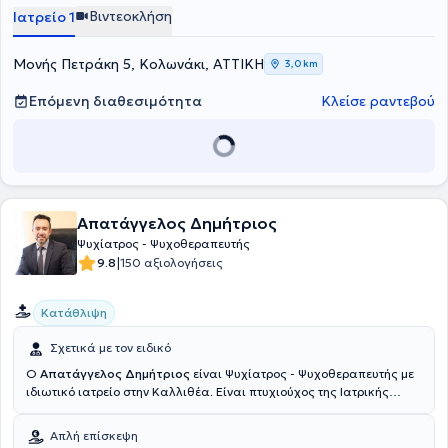
Βιντεοκλήση
Ιατρείο 1
Μονής Πετράκη 5, Κολωνάκι, ΑΤΤΙΚΗ
3,0 km
Επόμενη διαθεσιμότητα
Κλείσε ραντεβού
Απατάγγελος Δημήτριος
Ψυχίατρος - Ψυχοθεραπευτής
|
9.8
150 αξιολογήσεις
Κατάθλιψη
Σχετικά με τον ειδικό
Ο
Απατάγγελος Δημήτριος
είναι Ψυχίατρος - Ψυχοθεραπευτής με
ιδιωτικό ιατρείο στην Καλλιθέα. Είναι πτυχιούχος της Ιατρικής
Σχολής του Πανεπιστημίου του Τορίνο και ολοκλήρωσε την
ειδικότητα της Ψυχιατρικής στο Ψυχιατρικό Νοσοκομείο Αττικής
Απλή επίσκεψη
"Δαφνί". Παράλληλα με την ειδίκευση στην Ψυχιατρική ,