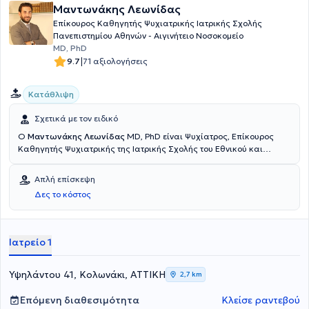
Μαντωνάκης Λεωνίδας
Επίκουρος Καθηγητής Ψυχιατρικής Ιατρικής Σχολής
Πανεπιστημίου Αθηνών - Αιγινήτειο Νοσοκομείο
MD, PhD
|
9.7
71 αξιολογήσεις
Κατάθλιψη
Σχετικά με τον ειδικό
O
Μαντωνάκης Λεωνίδας
MD, PhD είναι Ψυχίατρος, Επίκουρος
Καθηγητής Ψυχιατρικής της Ιατρικής Σχολής του Εθνικού και
Καποδιστριακού Πανεπιστημίου Αθηνών, Υπεύθυνος κλειστού
τμήματος και εξωτερικού ιατρείου του Αιγινήτειου Νοσοκομείου και
Απλή επίσκεψη
διατηρεί ιδιωτικό ιατρείο στο Κολωνάκι. Είναι πτυχιούχος της
Δες το κόστος
Ιατρικής Σχολής του Εθνικού και Καποδιστριακού Πανεπιστημίου
Αθηνών και ειδικεύτηκε στη Ψυχιατρική στο Πανεπιστημιακό
Νοσοκομείο Αθηνών "Αιγινήτειο".Εκπαιδεύτηκε στη Γνωσιακή -
Συμπεριφορική Ψυχοθεραπεία στο Πανεπιστημιακό Νοσοκομείο
Ιατρείο 1
Αθηνών "Αιγινήτειο" και στην Απαρτιωτική Ψυχολογική Θεραπεία
Ασθενών με Σχιζοφρένεια στο Ινστιτούτο Έρευνας και Θεραπείας
της Συμπεριφοράς. Ο κ. Μαντωνάκης έχει δημοσιεύσει πλήθος
Υψηλάντου 41, Κολωνάκι, ΑΤΤΙΚΗ
2,7 km
επιστημονικών εργασιών σε διεθνή επιστημονικά περιοδικά και
συνεχίζει ενεργά την ερευνητική του δραστηριότητα.
Επόμενη διαθεσιμότητα
Κλείσε ραντεβού