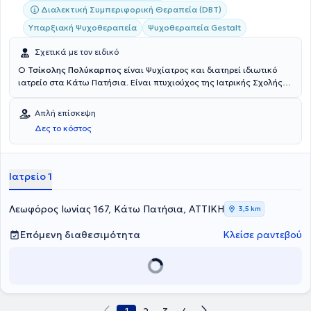
Διαλεκτική Συμπεριφορική Θεραπεία (DBT)
Υπαρξιακή Ψυχοθεραπεία
Ψυχοθεραπεία Gestalt
Σχετικά με τον ειδικό
Ο
Τσίκολης Πολύκαρπος
είναι Ψυχίατρος και διατηρεί ιδιωτικό
ιατρείο στα Κάτω Πατήσια. Είναι πτυχιούχος της Ιατρικής Σχολής
του Εθνικού και Καποδιστριακού Πανεπιστημίου Αθηνών με
ιδιαίτερη κλινική και ψυχοθεραπευτική εμπειρία δεκαετιών και
Απλή επίσκεψη
ασχολείται με την κλινική ψυχοφαρμακολογία. Είναι ψυχίατρος στο
Δες το κόστος
Ιατρικό Κέντρο Αποκατάστασης Θυμάτων Βασανιστηρίων και
συνεργάτης ιατρός στα ψυχιατρικά νοσοκομεία CHP - Χάβρη και
Δρομοκαΐτειο Θεραπευτήριο. Τέλος, ο γιατρός παρακολουθεί
πλήθος μετεκπαιδευτικών σεμιναρίων στην Ελλάδα και το
Ιατρείο 1
εξωτερικό, στα πλαίσια της συνεχούς κατάρτισης.
Λεωφόρος Ιωνίας 167, Κάτω Πατήσια, ΑΤΤΙΚΗ
3,5 km
Επόμενη διαθεσιμότητα
Κλείσε ραντεβού
1