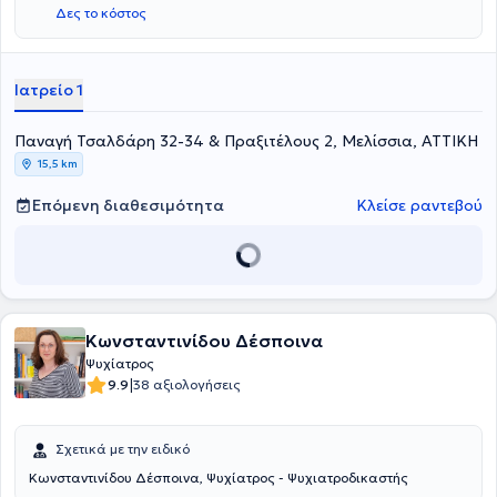
Δες το κόστος
Ψυχιατρική" και "Ψυχοδυναμική Ψυχοθεραπεία σε Ιατρικό Πλαίσιο"
με άριστα. Παράλληλα έχει παρακολουθήσει πλήθος σεμιναρίων
Ψυχαναλυτικής Ψυχοθεραπείας, Ψυχοφαρμακολογίας,
Εξαρτήσεων, Ψυχογηριατρικής κ.ά.
Ιατρείο 1
Παναγή Τσαλδάρη 32-34 & Πραξιτέλους 2, Μελίσσια, ΑΤΤΙΚΗ
15,5 km
Επόμενη διαθεσιμότητα
Κλείσε ραντεβού
Κωνσταντινίδου Δέσποινα
Ψυχίατρος
|
9.9
38 αξιολογήσεις
Σχετικά με την ειδικό
Κωνσταντινίδου Δέσποινα, Ψυχίατρος - Ψυχιατροδικαστής