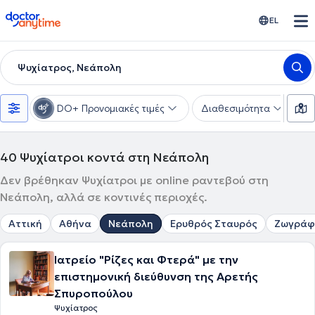
doctoranytime
EL
Ψυχίατρος, Νεάπολη
DO+ Προνομιακές τιμές
Διαθεσιμότητα
Υ
40
Ψυχίατροι κοντά στη Νεάπολη
Δεν βρέθηκαν Ψυχίατροι με online ραντεβού στη
Νεάπολη, αλλά σε κοντινές περιοχές.
Αττική
Αθήνα
Νεάπολη
Ερυθρός Σταυρός
Ζωγράφ
Ιατρείο "Ρίζες και Φτερά" με την
επιστημονική διεύθυνση της Αρετής
Σπυροπούλου
Ψυχίατρος