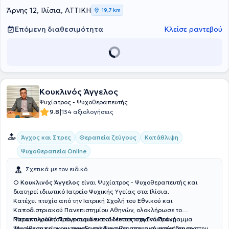
Νοσοκομείο Αθηνών "Ο Ευαγγελισμός". Τέλος, συμμετέχει συνεχώς
Άρνης 12, Ιλίσια, ΑΤΤΙΚΗ
19,7 km
σε σεμινάρια, επιστημονικά πανελλήνια συνέδρια και ημερίδες,
στοχεύοντας στη διαρκή επιμόρφωση και άρτια κατάρτιση στον
Επόμενη διαθεσιμότητα
Κλείσε ραντεβού
τομέα της.
Κουκλινός Άγγελος
Ψυχίατρος - Ψυχοθεραπευτής
|
9.8
134 αξιολογήσεις
Άγχος και Στρες
Θεραπεία ζεύγους
Κατάθλιψη
Ψυχοθεραπεία Online
Σχετικά με τον ειδικό
Ο
Κουκλινός Άγγελος
είναι Ψυχίατρος - Ψυχοθεραπευτής και
διατηρεί ιδιωτικό Ιατρείο Ψυχικής Υγείας στα Ιλίσια.
Κατέχει πτυχίο από την Ιατρική Σχολή του Εθνικού και
Καποδιστριακού Πανεπιστημίου Αθηνών, ολοκλήρωσε το
Μεταπτυχιακό Πρόγραμμα εκπαίδευσης στη Γνωσιακή
Παρακολούθησε το εκπαιδευτικό Μεταπτυχιακό Πρόγραμμα
Ψυχοθεραπεία και την εξαετή Ψυχοθεραπευτική εκπαίδευση στην
"Διοίκηση και κοινωνικός σχεδιασμός στην αντιμετώπιση της