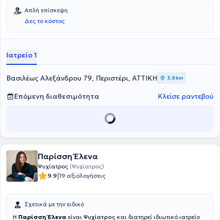
Απλή επίσκεψη
Δες το κόστος
Ιατρείο 1
Βασιλέως Αλεξάνδρου 79, Περιστέρι, ΑΤΤΙΚΗ
3,8 km
Επόμενη διαθεσιμότητα
Κλείσε ραντεβού
Παρίσση Έλενα
Ψυχίατρος
(Ψυχίατρος)
|
9.9
19 αξιολογήσεις
Σχετικά με την ειδικό
Η
Παρίσση Έλενα
είναι
Ψυχίατρος
και διατηρεί ιδιωτικό ιατρείο