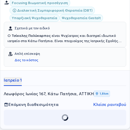
Focusing Βιωματική προσέγγιση
Διαλεκτική Συμπεριφορική Θεραπεία (DBT)
Υπαρξιακή Ψυχοθεραπεία
Ψυχοθεραπεία Gestalt
Σχετικά με τον ειδικό
Ο
Τσίκολης Πολύκαρπος
είναι Ψυχίατρος και διατηρεί ιδιωτικό
ιατρείο στα Κάτω Πατήσια. Είναι πτυχιούχος της Ιατρικής Σχολής
του Εθνικού και Καποδιστριακού Πανεπιστημίου Αθηνών με
ιδιαίτερη κλινική και ψυχοθεραπευτική εμπειρία δεκαετιών και
Απλή επίσκεψη
ασχολείται με την κλινική ψυχοφαρμακολογία. Είναι ψυχίατρος στο
Δες το κόστος
Ιατρικό Κέντρο Αποκατάστασης Θυμάτων Βασανιστηρίων και
συνεργάτης ιατρός στα ψυχιατρικά νοσοκομεία CHP - Χάβρη και
Δρομοκαΐτειο Θεραπευτήριο. Τέλος, ο γιατρός παρακολουθεί
πλήθος μετεκπαιδευτικών σεμιναρίων στην Ελλάδα και το
Ιατρείο 1
εξωτερικό, στα πλαίσια της συνεχούς κατάρτισης.
Λεωφόρος Ιωνίας 167, Κάτω Πατήσια, ΑΤΤΙΚΗ
1,8 km
Επόμενη διαθεσιμότητα
Κλείσε ραντεβού