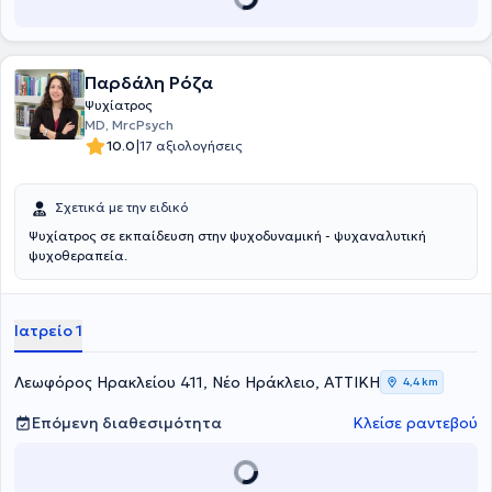
Ψυχανάλυσης και Ψυχοθεραπείας (IARPP) και της Αμερικάνικης
Ένωσης Ομαδικών Θεραπευτών (AGPA).
Παρδάλη Ρόζα
Ψυχίατρος
MD, MrcPsych
|
10.0
17 αξιολογήσεις
Σχετικά με την ειδικό
Ψυχίατρος σε εκπαίδευση στην ψυχοδυναμική - ψυχαναλυτική
ψυχοθεραπεία.
Ιατρείο 1
Λεωφόρος Ηρακλείου 411, Νέο Ηράκλειο, ΑΤΤΙΚΗ
4,4 km
Επόμενη διαθεσιμότητα
Κλείσε ραντεβού