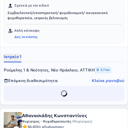
Σχετικά με τον ειδικό
Συμβουλευτική/υποστηρικτική/ ψυχοδυναμική/ οικογενειακή
ψυχοθεραπεία, ιατρικός βελονισμός
Απλή επίσκεψη
Δες το κόστος
Ιατρείο 1
Ρούμελης 1 & Νεότητος, Νέο Ηράκλειο, ΑΤΤΙΚΗ
3,7 km
Επόμενη διαθεσιμότητα
Κλείσε ραντεβού
Αθανασιάδης Κωνσταντίνος
Ψυχίατρος - Ψυχοθεραπευτής
(Ψυχίατρος)
|
10.0
30 αξιολογήσεις