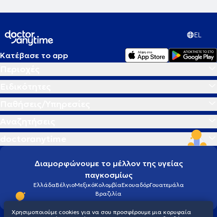
EL
Κατέβασε το app
Περιοχές
Ειδικότητες
Παθήσεις/Υπηρεσίες
Αναζητήσεις
doctoranytime
Διαμορφώνουμε το μέλλον της υγείας
παγκοσμίως
Ελλάδα
Βέλγιο
Μεξικό
Κολομβία
Εκουαδόρ
Γουατεμάλα
Βραζιλία
Χρησιμοποιούμε cookies για να σου προσφέρουμε μια κορυφαία