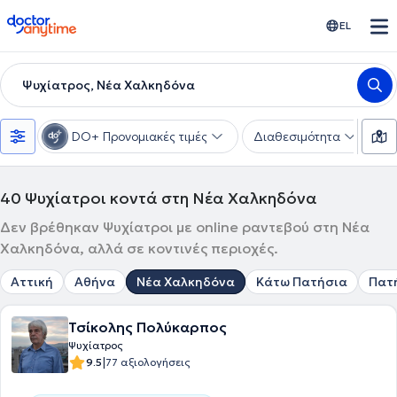
doctoranytime
EL
Ψυχίατρος, Νέα Χαλκηδόνα
DO+ Προνομιακές τιμές
Διαθεσιμότητα
Υ
40
Ψυχίατροι κοντά στη Νέα Χαλκηδόνα
Δεν βρέθηκαν Ψυχίατροι με online ραντεβού στη Νέα
Χαλκηδόνα, αλλά σε κοντινές περιοχές.
Αττική
Αθήνα
Νέα Χαλκηδόνα
Κάτω Πατήσια
Πατ
Τσίκολης Πολύκαρπος
Ψυχίατρος
|
9.5
77 αξιολογήσεις