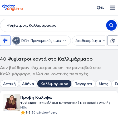
doctoranytime
EL
Ψυχίατρος, Καλλιμάρμαρο
DO+ Προνομιακές τιμές
Διαθεσιμότητα
Υ
40
Ψυχίατροι κοντά στο Καλλιμάρμαρο
Δεν βρέθηκαν Ψυχίατροι με online ραντεβού στο
Καλλιμάρμαρο, αλλά σε κοντινές περιοχές.
Αττική
Αθήνα
Καλλιμάρμαρο
Παγκράτι
Μετς
Σ
Προβή Καλυψώ
Ψυχίατρος - Επιμελήτρια Β,Ψυχιατρικό Νοσοκομείο Αττικής
MSc
|
9.8
56 αξιολογήσεις