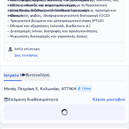
καθώς συνδυάζει την ψυχιατρική γνώση με τη θεραπευτική
– Κρίσεις πανικού και γενικευμένο άγχος
σχέση,προσεγγίζοντας κάθε άνθρωπο με συνέπεια, προσοχή και
– Κατάθλιψη, δυσθυμία και διπολική διαταραχή
σεβασμό.
– Κοινωνικές φοβίες, ιδεοψυχαναγκαστική διαταραχή (OCD)
– Τραυματικά βιώματα και μετατραυματικό στρες (PTSD)
– Εθισμοί και εξαρτήσεις (αλκοόλ, διαδίκτυο κ.ά.)
– Διαταραχές ύπνου, διατροφής και προσωπικότητας
– Ψυχωσικές διαταραχές και γεροντικές άνοιες
Απλή επίσκεψη
Δες το κόστος
Βιντεοκλήση
Ιατρείο 1
Μονής Πετράκη 5, Κολωνάκι, ΑΤΤΙΚΗ
1,6 km
Επόμενη διαθεσιμότητα
Κλείσε ραντεβού