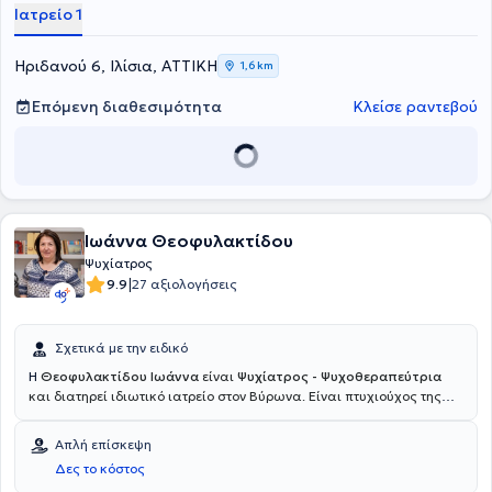
αξιοποιώντας την επιστημονική του αρτιότητα, καθώς και την
Ιατρείο 1
πολυετή του πείρα, εξατομικεύοντας τις ανάγκες του κάθε
περιστατικού.
Ηριδανού 6, Ιλίσια, ΑΤΤΙΚΗ
1,6 km
Επόμενη διαθεσιμότητα
Κλείσε ραντεβού
Ιωάννα Θεοφυλακτίδου
Ψυχίατρος
|
9.9
27 αξιολογήσεις
Σχετικά με την ειδικό
Η
Θεοφυλακτίδου Ιωάννα
είναι
Ψυχίατρος - Ψυχοθεραπεύτρια
και διατηρεί ιδιωτικό ιατρείο στον Βύρωνα. Είναι πτυχιούχος της
Ιατρικής Σχολής και έλαβε ειδικότητα Ψυχιατρικής στο Γενικό
Νοσοκομείο Αττικής "Σισμανόγλειο - Αμαλία Φλέμινγκ". Στην
Απλή επίσκεψη
διάρκεια της ειδικότητάς της, απέκτησε εκτενή εμπειρία στην
Δες το κόστος
ψυχιατρική κλινική, συμμετέχοντας στην διάγνωση και θεραπεία