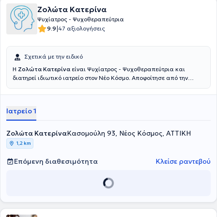
Ζολώτα Κατερίνα
Ψυχίατρος - Ψυχοθεραπεύτρια
|
9.9
47 αξιολογήσεις
Σχετικά με την ειδικό
Η
Ζολώτα Κατερίνα
είναι Ψυχίατρος - Ψυχοθεραπεύτρια και
διατηρεί ιδιωτικό ιατρείο στον Νέο Κόσμο. Αποφοίτησε από την
Ιατρική Σχολή του Εθνικού και Καποδιστριακού Πανεπιστήμιου
Αθηνών λαμβάνοντας υποτροφία σπουδών. Είναι κάτοχος
μεταπτυχιακού (MA) στη Διοίκηση Μονάδων Υγείας. Ειδικεύτηκε
Ιατρείο 1
στην Ψυχιατρική αρχικά στο Κρατικό Θεραπευτήριο - Γενικό
Νοσοκομείο - Κέντρο Υγείας Λέρου και, στη συνέχεια, ολοκλήρωσε
την ειδικότητα στο Ψυχιατρικό Νοσοκομείο Αττικής (ΨΝΑ Δαφνί). Στο
Ζολώτα Κατερίνα
Κασομούλη 93, Νέος Κόσμος, ΑΤΤΙΚΗ
πλαίσιο απόκτησης της ειδικότητας της Ψυχιατρικής, εκπαιδεύτηκε
1,2 km
στην κλινική οξέων περιστατικών στο 5ο Ψυχιατρικό τμήμα
Εισαγωγών του ΨΝΑ, στη διασυνδετική-συμβουλευτική ψυχιατρική
Επόμενη διαθεσιμότητα
Κλείσε ραντεβού
και στην ψυχιατροδικαστική στη Β΄ Ψυχιατρική Κλινική του
Πανεπιστημιακού Γενικού Νοσοκομείου «Αττικόν», στην κοινοτική
ψυχιατρική στο Κέντρο Ψυχικής Υγείας Περιστερίου του ΨΝΑ, στην
παιδοψυχιατρική στο τμήμα Ψυχιατρικής Παιδιού και Εφήβου του
Γενικού Νοσοκομείου Ασκληπιείο Βούλας και στην Νευρολογία στο
401 Γενικό Στρατιωτικό Νοσοκομείο Αθηνών. Ολοκλήρωσε το