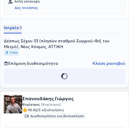
Απλή επίσκεψη
από την Ιατρική Σχολή του Αριστοτελείου Πανεπιστημίου
Δες το κόστος
Θεσσαλονίκης. Ειδικεύτηκε στην Ψυχιατρική ενηλίκων στο
Αιγινήτειο νοσοκομείο και στο Ελληνικό Κέντρο Ψυχικής Υγιεινής και
Ερευνών.
Ιατρείο 1
Δέσπως Σέχου 33 (πλησίον σταθμού Συγγρού-Φιξ του
Μετρό), Νέος Κόσμος, ΑΤΤΙΚΗ
1,1 km
Επόμενη διαθεσιμότητα
Κλείσε ραντεβού
Σπανουδάκης Γιώργος
Ψυχίατρος
(Ψυχίατρος)
|
10.0
23 αξιολογήσεις
Διαθεσιμότητα για βιντεοκλήση