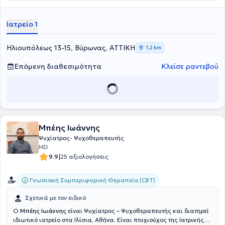
ασθενών με διάφορες ψυχικές διαταραχές. Στα πλαίσια της
συνεχούς εκπαίδευσης, η ιατρός έχει παρακολουθήσει πλήθος
σεμιναρίων και εκπαιδευτικών προγραμμάτων, ενώ μέχρι και
Ιατρείο 1
σήμερα εκπαιδεύεται στην Ελληνική Ψυχαναλυτική Εταιρεία.
Παράλληλα, έχει εργαστεί ως ψυχίατρος Ιδιωτική Ψυχιατρική
Κλινική "Αθηνά", καθώς και αποτελούσε μέλος του Διοικητικού
Ηλιουπόλεως 13-15, Βύρωνας, ΑΤΤΙΚΗ
1,2 km
Συμβουλίου στην Ελληνική Εταιρεία για την Ψυχική Υγεία των
Βρεφών. Σήμερα, είναι εκπαιδευμένο μέλος της Ελληνικής
Επόμενη διαθεσιμότητα
Κλείσε ραντεβού
Ψυχαναλυτικής Εταιρείας. Τέλος, η ψυχίατρος παρέχει τις
υπηρεσίες της ανάλογα με τις ανάγκες του εκάστοτε ασθενούς στο
ιδιωτικό τη ιατρείο.
Μπέης Ιωάννης
Ψυχίατρος- Ψυχοθεραπευτής
MD
|
9.9
25 αξιολογήσεις
Γνωσιακή Συμπεριφορική Θεραπεία (CBT)
Σχετικά με τον ειδικό
Ο
Μπέης Ιωάννης
είναι Ψυχίατρος – Ψυχοθεραπευτής και διατηρεί
ιδιωτικό ιατρείο στα Ιλίσια, Αθήνα. Είναι πτυχιούχος της Ιατρικής