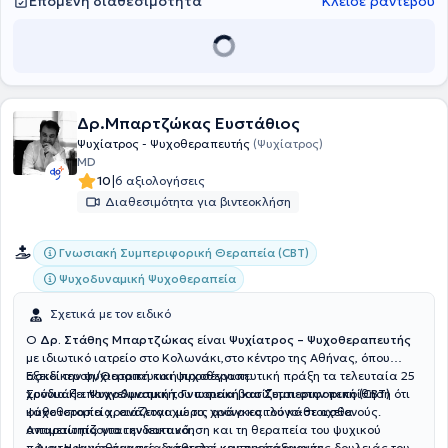
Επόμενη διαθεσιμότητα
Κλείσε ραντεβού
Δρ.Μπαρτζώκας Ευστάθιος
Ψυχίατρος - Ψυχοθεραπευτής
(Ψυχίατρος)
MD
|
10
6 αξιολογήσεις
Διαθεσιμότητα για βιντεοκλήση
Γνωσιακή Συμπεριφορική Θεραπεία (CBT)
Ψυχοδυναμική Ψυχοθεραπεία
Σχετικά με τον ειδικό
Ο
Δρ. Στάθης Μπαρτζώκας
είναι
Ψυχίατρος – Ψυχοθεραπευτής
με ιδιωτικό ιατρείο στο Κολωνάκι,στο κέντρο της Αθήνας, όπου
ασκεί την ψυχιατρική και ψυχοθεραπευτική πράξη τα τελευταία 25
Εξειδίκευση/Θεραπευτική προσέγγιση:
χρόνια.Η επαγγελματική του πορεία βασίζεται στην πεποίθηση ότι
Συνδυάζει
Ψυχοδυναμική, Γνωσιακή και Συμπεριφορική (CBT)
κάθε ιστορία χρειάζεται χώρο, χρόνο και λόγο-στοιχεία
ψυχοθεραπεία, ανάλογα με τις ανάγκες του κάθε ασθενούς.
απαραίτητα για την κατανόηση και τη θεραπεία του ψυχικού
Αντιμετωπίζονται ενδεικτικά:
πόνου.Η ψυχοθεραπεία αποτελεί κεντρικό άξονα της δουλειάς του,
– Διαταραχές άγχους, διάθεσης και προσαρμογής