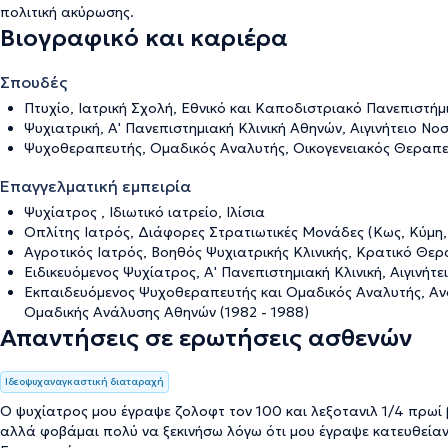
πολιτική ακύρωσης
.
Βιογραφικό και καριέρα
Σπουδές
Πτυχίο, Ιατρική Σχολή, Εθνικό και Καποδιστριακό Πανεπιστήμι
Ψυχιατρική, Α' Πανεπιστημιακή Κλινική Αθηνών, Αιγινήτειο Νοσ
Ψυχοθεραπευτής, Ομαδικός Αναλυτής, Οικογενειακός Θεραπευ
Επαγγελματική εμπειρία
Ψυχίατρος , Ιδιωτικό ιατρείο, Ιλίσια
Οπλίτης Ιατρός, Διάφορες Στρατιωτικές Μονάδες (Κως, Κύμη,
Αγροτικός Ιατρός, Βοηθός Ψυχιατρικής Κλινικής, Κρατικό Θερ
Ειδικευόμενος Ψυχίατρος, Α' Πανεπιστημιακή Κλινική, Αιγινήτε
Εκπαιδευόμενος Ψυχοθεραπευτής και Ομαδικός Αναλυτής, Αν
Ομαδικής Ανάλυσης Αθηνών (1982 - 1988)
Απαντήσεις σε ερωτήσεις ασθενών
Ιδεοψυχαναγκαστική διαταραχή
Ο ψυχίατρος μου έγραψε ζολοφτ τον 100 και λεξοτανιλ 1/4 πρω
αλλά φοβάμαι πολύ να ξεκινήσω λόγω ότι μου έγραψε κατευθείαν