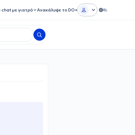
e chat με γιατρό
Ανακάλυψε το DO+
EL