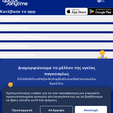
EL
Κατέβασε το app
Περιοχές
Ειδικότητες
Παθήσεις/Υπηρεσίες
Αναζητήσεις
doctoranytime
Διαμορφώνουμε το μέλλον της υγείας
παγκοσμίως
Ελλάδα
Βέλγιο
Μεξικό
Κολομβία
Εκουαδόρ
Γουατεμάλα
Βραζιλία
Χρησιμοποιούμε cookies για να σου προσφέρουμε μια κορυφαία
προσωποποιημένη εμπειρία doctoranytime και να σε βοηθήσουμε
να βρεις εύκολα αυτό που ψάχνεις.
Οροι χρήσης
Cookies
Πολιτική προστασίας προσωπικού απορρήτου
Προσαρμογή
Απόρριψη
Aποδοχή
© 2026 doctoranytime