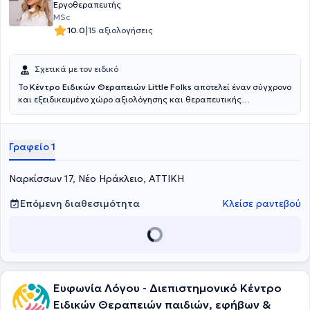
Εργοθεραπευτής
MSc
|
10.0
15 αξιολογήσεις
Σχετικά με τον ειδικό
Το
Κέντρο Ειδικών Θεραπειών Little Folks
αποτελεί έναν σύγχρονο
και εξειδικευμένο χώρο αξιολόγησης και θεραπευτικής
παρέμβασης για παιδιά και εφήβους, με στόχο την ολιστική
υποστήριξη της ανάπτυξής τους. Ιδιαίτερη έμφαση δίνεται στη στενή
συνεργασία με την οικογένεια, η οποία αποτελεί αναπόσπαστο και
Γραφείο 1
ενεργό μέρος της θεραπευτικής διαδικασίας, καθώς στηρίζουμε
συνολικά το οικογενειακό πλαίσιο μαζί με το παιδί.Διεπιστημονικά
υπεύθυνη του κέντρου είναι η Χριστίνα Σταράκη, Λογοθεραπεύτρια
Ναρκίσσων 17, Νέο Ηράκλειο, ΑΤΤΙΚΗ
BSc και Εκπαιδευτική Ψυχολόγος MSc, με εξειδίκευση στην
ανάπτυξη λόγου, επικοινωνίας, μάθησης και συναισθηματικής
Επόμενη διαθεσιμότητα
Κλείσε ραντεβού
ενδυνάμωσης. Το κέντρο απευθύνεται σε παιδιά ηλικίας 2 έως 15
ετών και παρέχει εξατομικευμένα θεραπευτικά προγράμματα,
προσαρμοσμένα στις ανάγκες κάθε παιδιού.Οι υπηρεσίες μας
περιλαμβάνουν λογοθεραπεία, εργοθεραπεία, ψυχοθεραπεία
παιδιών και εφήβων, συμβουλευτική γονέων και ειδική
διαπαιδαγώγηση – μαθησιακές δυσκολίες, με βάση σύγχρονες
επιστημονικές προσεγγίσεις και διεπιστημονική συνεργασία.Με
Ευφωνία Λόγου - Διεπιστημονικό Kέντρο
σταθερή προσήλωση στη διαρκή επιστημονική εξέλιξη, έχει
Ειδικών Θεραπειών παιδιών, εφήβων &