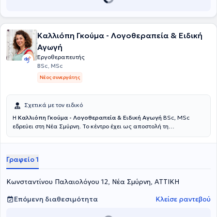
την αγάπη για τον Άνθρωπο να διέπει όλο το φάσμα των
παρεχόμενων υπηρεσιών.
Καλλιόπη Γκούμα - Λογοθεραπεία & Ειδική
Αγωγή
Εργοθεραπευτής
BSc, MSc
Νέος συνεργάτης
Σχετικά με τον ειδικό
Η
Καλλιόπη Γκούμα - Λογοθεραπεία & Ειδική Αγωγή
BSc, MSc
εδρεύει στη Νέα Σμύρνη. Το κέντρο έχει ως αποστολή τη
διαμόρφωση ενός κατάλληλα εξοπλισμένου, ζεστού, ασφαλούς και
ευχάριστου περιβάλλοντος για παιδιά, έφηβους και τους γονείς
τους. Ως άρτια εκπαιδευμένοι θεραπευτές σε σύγχρονες
Γραφείο 1
επιστημονικές μεθόδους και δια βίου καταρτισμένοι σε νέες
επιστημονικές εξελίξεις, προλαμβάνουν, αξιολογούν και σχεδιάζουν
εξατομικευμένα θεραπευτικά προγράμματα, με σεβασμό στο κάθε
Κωνσταντίνου Παλαιολόγου 12, Νέα Σμύρνη, ΑΤΤΙΚΗ
παιδί και στην οικογένεια του. Εργαλείατους είναι η λογοθεραπεία,
η εργοθεραπεία, η αισθητηριακή ολοκλήρωση, η ειδική μαθησιακή
Επόμενη διαθεσιμότητα
Κλείσε ραντεβού
αποκατάσταση, η παιχνιδοθεραπεία, η ψυχολογική υποστήριξη και
συμβουλευτική γονέων. Το όραμά τους είναι η βελτίωση της