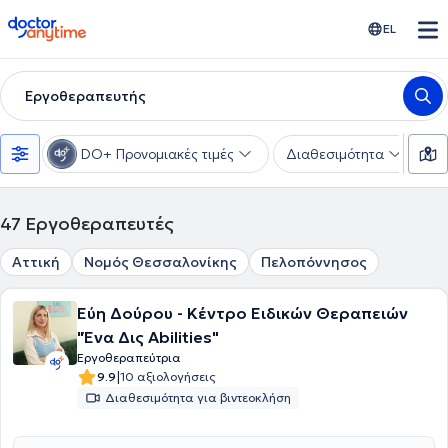
doctoranytime
EL
Εργοθεραπευτής
DO+ Προνομιακές τιμές
Διαθεσιμότητα
Υ
47
Εργοθεραπευτές
Αττική
Νομός Θεσσαλονίκης
Πελοπόννησος
Εύη Δούρου - Κέντρο Ειδικών Θεραπειών
"Ένα Δις Abilities"
Εργοθεραπεύτρια
|
9.9
10 αξιολογήσεις
Διαθεσιμότητα για βιντεοκλήση