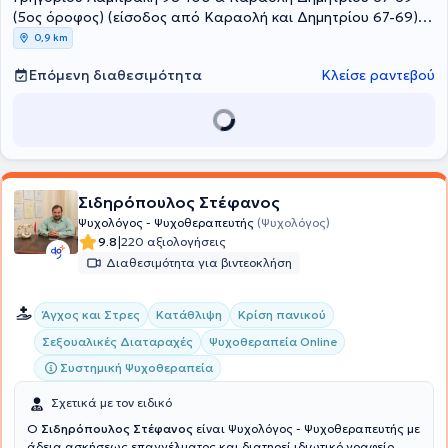
(5ος όροφος) (είσοδος από Καραολή και Δημητρίου 67-69),
Πειραιάς, ΑΤΤΙΚΗ
0,9 km
Επόμενη διαθεσιμότητα
Κλείσε ραντεβού
Σιδηρόπουλος Στέφανος
Ψυχολόγος - Ψυχοθεραπευτής
(Ψυχολόγος)
|
9.8
220 αξιολογήσεις
Διαθεσιμότητα για βιντεοκλήση
Άγχος και Στρες
Κατάθλιψη
Κρίση πανικού
Σεξουαλικές Διαταραχές
Ψυχοθεραπεία Online
Συστημική Ψυχοθεραπεία
Σχετικά με τον ειδικό
Ο
Σιδηρόπουλος Στέφανος
είναι Ψυχολόγος - Ψυχοθεραπευτής με
άδεια ασκήσεως επαγγέλματος και διατηρεί ιδιωτικό γραφείο