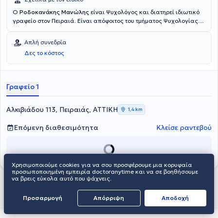
Ο
Ροδοκανάκης Μανώλης
είναι Ψυχολόγος και διατηρεί ιδιωτικό
γραφείο στον Πειραιά. Είναι απόφοιτος του τμήματος Ψυχολογίας
του Πανεπιστημίου της Κρήτης και κατέχει μεταπτυχιακό δίπλωμα
στην Συμβουλευτική από το Πανεπιστήμιο του Εδιμβούργου.
Απλή συνεδρία
Εξειδικεύεται στην αντιμετώπιση περιστατικών έντονου άγχους και
Δες το κόστος
δίνει λύσεις σε προβλήματα διαπροσωπικών σχέσεων, αλλά και
περιστατικών συναισθηματικών δυσκολιών. Τέλος, ο κ.
Ροδοκανάκης είναι μέλος της Βρετανικής Ψυχολογικής Εταιρείας
και συμμετέχει ενεργά σε πανελλήνια συνέδρια και σεμινάρια
Γραφείο 1
συμβουλευτικής ψυχολογίας.
Αλκιβιάδου 113, Πειραιάς, ΑΤΤΙΚΗ
1,4 km
Επόμενη διαθεσιμότητα
Κλείσε ραντεβού
Χρησιμοποιούμε cookies για να σου προσφέρουμε μια κορυφαία
προσωποποιημένη εμπειρία doctoranytime και να σε βοηθήσουμε
να βρεις εύκολα αυτό που ψάχνεις.
1
2
3
4
Προσαρμογή
Απόρριψη
Aποδοχή