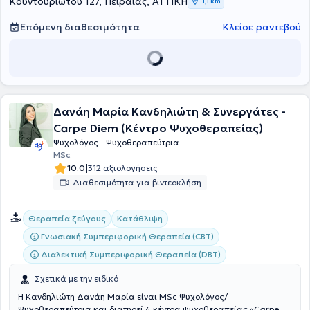
Κουντουριώτου 127, Πειραιάς, ΑΤΤΙΚΗ
1,1 km
παιδικό σταθμό, με βασικό γνώμονα τη θεραπεία ενηλίκων,
παιδιών, εφήβων και τη συμβουλευτική γονέων. Στο γραφείο της
Επόμενη διαθεσιμότητα
Κλείσε ραντεβού
παρέχει τις υπηρεσίες της σε ενήλικες και εφήβους, αξιοποιώντας
τις γνώσεις της στον τομέα της ψυχικής υγείας.
Δανάη Μαρία Κανδηλιώτη & Συνεργάτες -
Carpe Diem (Κέντρο Ψυχοθεραπείας)
Ψυχολόγος - Ψυχοθεραπεύτρια
MSc
|
10.0
312 αξιολογήσεις
Διαθεσιμότητα για βιντεοκλήση
Θεραπεία ζεύγους
Κατάθλιψη
Γνωσιακή Συμπεριφορική Θεραπεία (CBT)
Διαλεκτική Συμπεριφορική Θεραπεία (DBT)
Σχετικά με την ειδικό
Η Κανδηλιώτη Δανάη Μαρία είναι MSc Ψυχολόγος/
Ψυχοθεραπεύτρια και διατηρεί 4 κέντρα ψυχοθεραπείας «Carpe