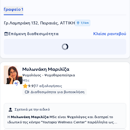
απαραίτητες συμβουλευτικές υπηρεσίες αναφορικά με τη Γνωσιακή
συμπεριφοριστική ψυχοθεραπεία, τη Συμβουλευτική γονέων, τη
Γραφείο 1
Συμβουλευτική γάμων, τις Εξαρτήσεις, την Ειδική αγωγή και τις
μαθησιακές δυσκολίες, τη Λογοθεραπεία, την Εργοθεραπεία, τον
Αυτισμό - Πρώιμη παρέμβαση, τη Θεραπεία συμπεριφοράς αλλά
Γρ.Λαμπράκη 132, Πειραιάς, ΑΤΤΙΚΗ
1,1 km
και Προγράμματα για παιδιά με ειδικές ανάγκες - AMEA.
Επόμενη διαθεσιμότητα
Κλείσε ραντεβού
Μυλωνάκη Μαριλίζα
Ψυχολόγος - Ψυχοθεραπεύτρια
MSc
|
9.9
17 αξιολογήσεις
Διαθεσιμότητα για βιντεοκλήση
Σχετικά με την ειδικό
Η
Μυλωνάκη Μαριλίζα
MSc
είναι
Ψυχολόγος
και διατηρεί το
ιδιωτικό της κέντρο "Youtopia Wellness Center" παράλληλα ως
Διατολόγος. Επιπλέον, εργάζεται ως Ψυχολόγος και στον φορέα