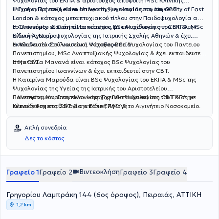
Ψυχολογίας του ΕΚΠΑ & αριστούχος απόφοιτη MSc Κλινικής
Ψυχολογίας του Leiden University, με εκπαίδευση στη CBT.
Η Ειρήνη Πρίντεζη είναι απόφοιτη Ψυχολογίας του University of East
London & κάτοχος μεταπτυχιακού τίτλου στην Παιδοψυχολογία από
το University of Central Lancashire, με εκπαίδευση στη CBT & την
Η Οικονόμου Δανάη είναι κάτοχος BSc Ψυχολογίας του ΕΚΠΑ, MSc
Ειδική Αγωγή.
Κλινικής Νευροψυχολογίας της Ιατρικής Σχολής Αθηνών & έχει
εκπαιδευτεί στη Γνωσιακή Ψυχοθεραπεία.
Η Αθανασία Σούλιου είναι κάτοχος BSc Ψυχολογίας του Παντειου
Πανεπιστημίου, MSc Αναπτυξιακής Ψυχολογίας & έχει εκπαιδευτεί
στην CBT.
Η Ναταλία Μανανά είναι κάτοχος BSc Ψυχολογίας του
Πανεπιστημίου Ιωαννίνων & έχει εκπαιδευτεί στην CBT.
Η Κατερίνα Μαρούδα είναι BSc Ψυχολογίας του ΕΚΠΑ & MSc της
Ψυχολογίας της Υγείας της Ιατρικής του Αριστοτελείου
Πανεπιστημίου Θεσσαλονίκης. Έχει εκπαιδευτεί στη CBT & στην
Η Κατερίνα Χαρίτση είναι κάτοχος BSc Ψυχολογίας του ΕΚΠΑ, με
Κλινική Ψυχοπαθολογία από το ΕΠΙΨΥ & το Αιγινήτειο Νοσοκομείο.
εκπαίδευση στη CBT & την Ειδική Αγωγή.
Απλή συνεδρία
Δες το κόστος
Βιντεοκλήση
Γραφείο 1
Γραφείο 2
Γραφείο 3
Γραφείο 4
Γρηγορίου Λαμπράκη 144 (6ος όροφος), Πειραιάς, ΑΤΤΙΚΗ
1,2 km