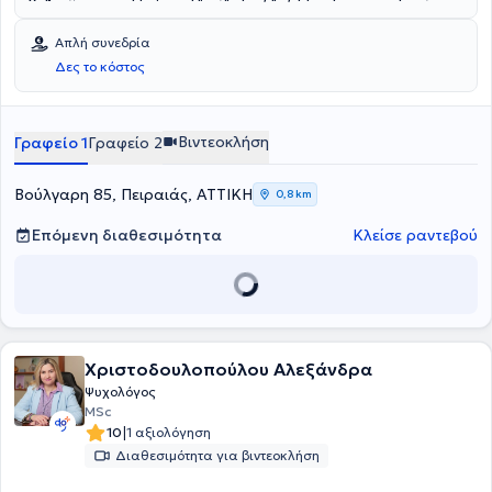
συναισθηματικές διαταραχές και ψυχώσεις
συναισθήματά τους, να αναγνωρίσουν τις ανάγκες τους
.
και να
καλλιεργήσουν μια υγιή και αυθεντική έκφραση του εαυτού τους
,
Απλή συνεδρία
ανεξαρτήτως ηλικίας ή προσωπικής ιστορίας.
Δες το κόστος
Βιντεοκλήση
Γραφείο 1
Γραφείο 2
Βούλγαρη 85, Πειραιάς, ΑΤΤΙΚΗ
0,8 km
Επόμενη διαθεσιμότητα
Κλείσε ραντεβού
Χριστοδουλοπούλου Αλεξάνδρα
Ψυχολόγος
MSc
|
10
1 αξιολόγηση
Διαθεσιμότητα για βιντεοκλήση