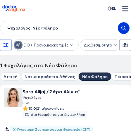
doctoranytime
EL
Ψυχολόγος, Νέο Φάληρο
DO+ Προνομιακές τιμές
Διαθεσιμότητα
Ε
1
Ψυχολόγος στο Νέο Φάληρο
Αττική
Νότια προάστια Αθήνας
Νέο Φάληρο
Πειραι
Sara Alijaj / Σάρα Αλίγιαϊ
Ψυχολόγος
BSc
|
10.0
21 αξιολογήσεις
Διαθεσιμότητα για βιντεοκλήση
Γνωσιακή Συμπεριφορική Θεραπεία (CBT)