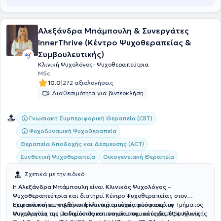
Αλεξάνδρα Μπάμπουλη & Συνεργάτες
InnerThrive (Κέντρο Ψυχοθεραπείας &
Συμβουλευτικής)
Κλινική Ψυχολόγος- Ψυχοθεραπεύτρια
MSc
|
10.0
272 αξιολογήσεις
Διαθεσιμότητα για βιντεοκλήση
Γνωσιακή Συμπεριφορική Θεραπεία (CBT)
Ψυχοδυναμική Ψυχοθεραπεία
Θεραπεία Αποδοχής και Δέσμευσης (ACT)
Συνθετική Ψυχοθεραπεία
Οικογενειακή Θεραπεία
Σχετικά με την ειδικό
Η
Αλεξάνδρα Μπάμπουλη
είναι
Κλινικός Ψυχολόγος –
Ψυχοθεραπεύτρια
και διατηρεί Κέντρο Ψυχοθεραπείας στον
Πειραιά και στην Αθήνα. Είναι αριστούχος απόφοιτη του Τμήματος
Έχει αποκτήσει σημαντική κλινική εμπειρία μέσα από τη
Ψυχολογίας του Παντείου Πανεπιστημίου και κάτοχος MSc Κλινικής
συνεργασία της με δημόσιες και πανεπιστημιακές δομές ψυχικής