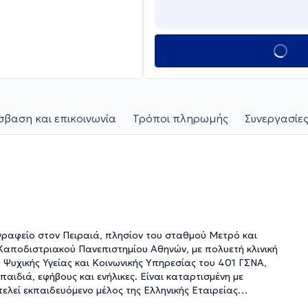
βαση και επικοινωνία
Τρόποι πληρωμής
Συνεργασίες
 γραφείο στον Πειραιά, πλησίον του σταθμού Μετρό και
 Καποδιστριακού Πανεπιστημίου Αθηνών, με πολυετή κλινική
Ψυχικής Υγείας και Κοινωνικής Υπηρεσίας του 401 ΓΣΝΑ,
ιδιά, εφήβους και ενήλικες. Είναι καταρτισμένη με
ελεί εκπαιδευόμενο μέλος της Ελληνικής Εταιρείας
ει παρακολουθήσει σεμινάρια πάνω στην Ειδική Αγωγή,