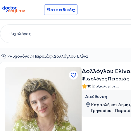
doctoranytime
Είστε ειδικός;
Ψυχολόγοι
Πειραιάς
Δολλόγλου Ελίνα
Δολλόγλου Ελίνα
Ψυχολόγος Πειραιάς
|
10
2 αξιολογήσεις
Διεύθυνση
Καραολή και Δημητ
Γρηγορίου , Πειραιά