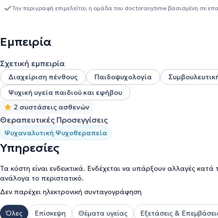
την διάγνωση μαθησιακών δυσκολιών και στην παιγνιοθεραπεία. 
Την περιγραφή επιμελείται η ομάδα του doctoranytime βασισμένη σε επ
αξιολόγηση παιδιών, εφήβων και ενηλίκων με χρήση ψυχομετρικώ
προβολικές δοκιμασίες Thematic Apperception Test (T.A.T.), Childr
εργασίας της στο 401 ΓΣΝΑ έχει αναλάβει την υποστήριξη ογκολο
Εμπειρία
σημαντική κλινική εμπειρία ως προς την διαχείριση του πένθους
νόσου, ενώ έχει συμμετάσχει σε επιτροπές ψυχομετρικών δοκιμασι
Σχετική εμπειρία
Διαχείριση πένθους
Παιδοψυχολογία
Συμβουλευτικ
Ψυχική υγεία παιδιού και εφήβου
2 συστάσεις ασθενών
Θεραπευτικές Προσεγγίσεις
Ψυχαναλυτική Ψυχοθεραπεία
Υπηρεσίες
Τα κόστη είναι ενδεικτικά. Ενδέχεται να υπάρξουν αλλαγές κατά 
ανάλογα το περιστατικό.
Δεν παρέχει ηλεκτρονική συνταγογράφηση
Όλες
Επίσκεψη
Θέματα υγείας
Εξετάσεις & Επεμβάσει