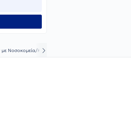
 με Νοσοκομεία/Κλινικές
Βιογραφικό και καριέρα