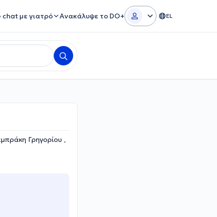
e chat με γιατρό
Ανακάλυψε το DO+
EL
μπράκη Γρηγορίου ,