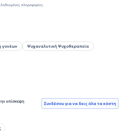
Παράλληλα, έχει εκπαιδευτεί στην ψυχοδιαγνωστική
αληθευμένες πληροφορίες.
ν και προβολικών εργαλείων [Tεστ Νοημοσύνης και
en's Apperception Test (C.A.T.). Τέλος, στο πλαίσιο της
γικών ασθενών και των οικογενειών τους, αποκτώντας
 και των δυσκολιών που προκύπτουν από την διάγνωση μιας
ών για την επιλογή φοιτητών για τις παραγωγικές σχολές.
ή γονέων
Ψυχαναλυτική Ψυχοθεραπεία
την επίσκεψη
Συνδέσου για να δεις όλα τα κόστη
ς