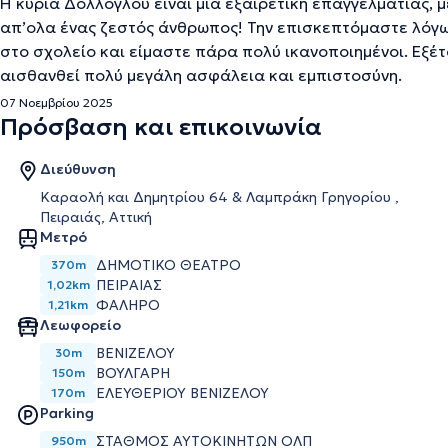
Η κυρια Δολλόγλου είναι μια εξαιρετική επαγγελματίας, 
απ’ολα ένας ζεστός άνθρωπος! Την επισκεπτόμαστε λόγω 
στο σχολείο και είμαστε πάρα πολύ ικανοποιημένοι. Εξέτ
αισθανθεί πολύ μεγάλη ασφάλεια και εμπιστοσύνη.
07 Νοεμβρίου 2025
Πρόσβαση και επικοινωνία
Διεύθυνση
Καραολή και Δημητρίου 64 & Λαμπράκη Γρηγορίου ,
Πειραιάς, Αττική
Μετρό
ΔΗΜΟΤΙΚΌ ΘΈΑΤΡΟ
370m
ΠΕΙΡΑΙΆΣ
1,02km
ΦΆΛΗΡΟ
1,21km
Λεωφορείο
ΒΕΝΙΖΕΛΟΥ
30m
ΒΟΥΛΓΑΡΗ
150m
ΕΛΕΥΘΕΡΙΟΥ ΒΕΝΙΖΕΛΟΥ
170m
Parking
ΣΤΑΘΜΌΣ ΑΥΤΟΚΙΝΉΤΩΝ ΟΛΠ
950m