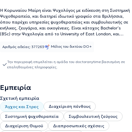
Η Κορωναίου Μαίρη είναι Ψυχολόγος με ειδίκευση στη Συστημική
Ψυχοθεραπεία, και διατηρεί ιδιωτικό γραφείο στα Βριλήσσια,
όπου παρέχει υπηρεσίες ψυχοθεραπείας και συμβουλευτικής σε
ενήλικες, ζευγάρια, και οικογένειες. Είναι κάτοχος Bachelor’s
(BSc) στην Ψυχολογία από το University of East London, και
Μεταπτυχιακό (MSc) στην Κλινική Συμβουλευτική Ψυχικής Υγείας
από το Hellenic American University. Εξειδικεύεται στη Συστημική
Μέλος του δικτύου DO+
Αριθμός αδείας: 377263
Προσέγγιση στο ινστιτούτο εκπαίδευσης και έρευνας “Λόγω
ψυχής” στο μοντέλο SANE – System Attachment Narrative
Την περιγραφή επιμελείται η ομάδα του doctoranytime βασισμένη σε
Encephalon, που ενσωματώνει θεωρία συναισθηματικού δεσμού,
επαληθευμένες πληροφορίες.
αφηγηματική ψυχολογία και νευροεπιστήμες. Η προσέγγιση αυτή
εστιάζει στην κατανόηση των σχέσεων, των μοτίβων
αλληλεπίδρασης, και των προσωπικών αφηγήσεων που
Εμπειρία
διαμορφώνουν την εμπειρία του ατόμου. Στο πλαίσιο της
θεραπευτικής της έργασιας, αναλαμβάνει ζητήματα που
Σχετική εμπειρία
αφορούν δυσκολίες στις διαπροσωπικές σχέσεις, διαχείριση
άγχους, στρες, θυμού, φοβίες, κρίσεις πανικού, ψυχοσωματικά
Διαχείριση πένθους
Άγχος και Στρες
συμπτώματα, και κατάθλιψη. Οι συνεδρίες πραγματοποιούνται
δια ζώσης ή διαδικτυακά, και στην ελληνική ή αγγλική γλώσσα.
Συστημική ψυχοθεραπεία
Συμβουλευτική ζεύγους
Διαχείριση Θυμού
Διαπροσωπικές σχέσεις