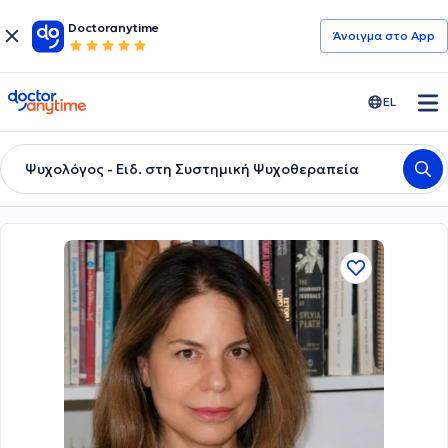
Doctoranytime
Άνοιγμα στο App
doctoranytime
EL
Ψυχολόγος - Ειδ. στη Συστημική Ψυχοθεραπεία