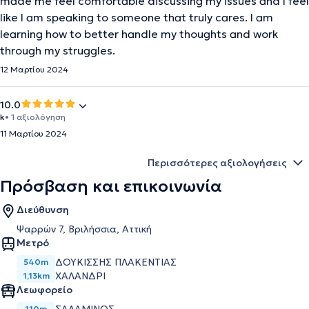
made me feel comfortable discussing my issues and I feel
like I am speaking to someone that truly cares. I am
learning how to better handle my thoughts and work
through my struggles.
12 Μαρτίου 2024
10.0
k
• 1 αξιολόγηση
11 Μαρτίου 2024
Περισσότερες αξιολογήσεις
Πρόσβαση και επικοινωνία
Διεύθυνση
Ψαρρών 7, Βριλήσσια, Αττική
Μετρό
ΔΟΥΚΊΣΣΗΣ ΠΛΑΚΕΝΤΊΑΣ
540m
ΧΑΛΆΝΔΡΙ
1,13km
Λεωφορείο
110m