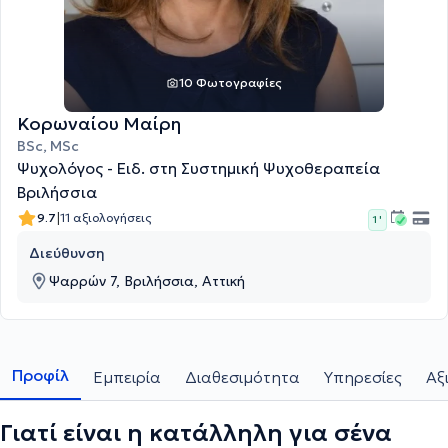
10 Φωτογραφίες
Κορωναίου Μαίρη
BSc, MSc
Ψυχολόγος - Ειδ. στη Συστημική Ψυχοθεραπεία
Βριλήσσια
|
9.7
11 αξιολογήσεις
1 '
Διεύθυνση
Ψαρρών 7, Βριλήσσια, Αττική
Προφίλ
Εμπειρία
Διαθεσιμότητα
Υπηρεσίες
Αξ
Γιατί είναι η κατάλληλη για σένα