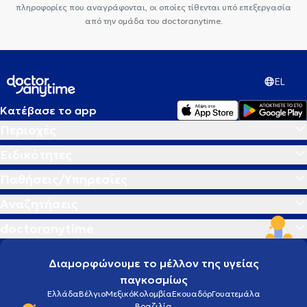
πληροφορίες που αναγράφονται, οι οποίες τίθενται υπό επεξεργασία
από την ομάδα του doctoranytime.
EL
Κατέβασε το app
Περιοχές
Ειδικότητες
Παθήσεις/Υπηρεσίες
Αναζητήσεις
doctoranytime
Διαμορφώνουμε το μέλλον της υγείας
παγκοσμίως
Ελλάδα
Βέλγιο
Μεξικό
Κολομβία
Εκουαδόρ
Γουατεμάλα
Βραζιλία