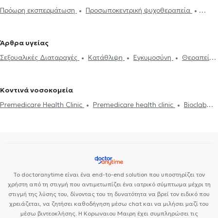
Ψυχολόγοι στην Παλλήνη
Ψυχολόγοι στην Πεντέλη
Ψυχολόγοι
Πρόωρη εκσπερμάτωση
Προσωποκεντρική ψυχοθεραπεία
στη Νέα Πεντέλη
Ψυχολόγοι στην Πεύκη
Ψυχολόγοι στη
Συνθετική ψυχοθεραπεία
Τριχοτιλλομανία
Ψυχοδυναμική
Φιλοθέη
Ψυχολόγοι στο Νέο Ψυχικό
Ψυχολόγοι στην Κηφισιά
ψυχοθεραπεία
Συμβουλευτική εφήβων
Συμβουλευτική γονέων
Ψυχολόγοι στου Παπάγου
Ψυχολόγοι στο Ψυχικό
Ψυχολόγοι
Άρθρα υγείας
και παιδιών
Ομαδική ψυχοθεραπεία
Κατάθλιψη
Νοητική
στο Νέο Ηράκλειο
Ψυχολόγοι στη Νέα Ιωνία
Ψυχολόγοι στο
Σεξουαλικές Διαταραχές
Κατάθλιψη
Εγκυμοσύνη
Θεραπεία
ενδυνάμωση
Συμβουλευτική φροντιστών ατόμων με άνοια
Life
Ηράκλειο Κρήτης
Ψυχολόγοι στη Λυκόβρυση
ζεύγους
Life coaching
Ψυχοθεραπεία Online
Ψυχογενής
coaching
Υπνοθεραπεία
Σεξουαλικές Διαταραχές
Βουλιμία - Ψυχογενής Ανορεξία
Αυτισμός
Εθισμός στο
Ψυχογενής Βουλιμία - Ψυχογενής Ανορεξία
Διαχείριση πένθους
Κοντινά νοσοκομεία
διαδίκτυο
ΔΕΠΥ
Κρίση πανικού
Δίαιτα και διατροφή
Τεστ προσωπικότητας
Τόνωση αυτοεκτίμησης
Άγχος και Στρες
Premedicare Health Clinic
Premedicare health clinic
Bioclab
Εθισμός
Τεστ επαγγελματικού προσανατολισμού
Κρίση πανικού
Ιδιωτικά Πολυιατρεία
Ιάζω
Center NT-CardioMetabolics
Το doctoranytime είναι ένα end-to-end solution που υποστηρίζει τον
χρήστη από τη στιγμή που αντιμετωπίζει ένα ιατρικό σύμπτωμα μέχρι τη
στιγμή της λύσης του, δίνοντας του τη δυνατότητα να βρεί τον ειδικό που
χρειάζεται, να ζητήσει καθοδήγηση μέσω chat και να μιλήσει μαζί του
μέσω βιντεοκλήσης. Η Κορωναιου Μαιρη έχει συμπληρώσει τις