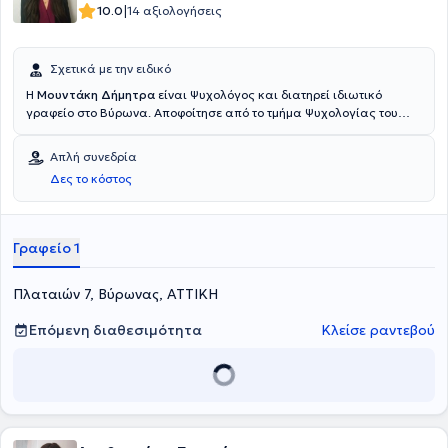
|
10.0
14 αξιολογήσεις
Σχετικά με την ειδικό
Η
Μουντάκη Δήμητρα
είναι Ψυχολόγος και διατηρεί ιδιωτικό
γραφείο στο Βύρωνα. Αποφοίτησε από το τμήμα Ψυχολογίας του
Εθνικού και Καποδιστριακού Πανεπιστημίου Αθηνών. Συνέχισε την
μετεκπαίδευσή της στην Συστημική Ψυχοθεραπευτική Προσέγγιση
Απλή συνεδρία
στο ΑΚΜΑ και έπειτα άρχισε να εκπαιδεύεται στο Emotion Focused
Δες το κόστος
Therapy στο HiEFT. Είναι πιστοποιημένη εκπαιδεύτρια στο Inner
Relationship Focusing. Εργάζεται αναλαμβάνοντας άτομα και
ομάδες, δια ζώσης και διαδικτυακά, ενώ δραστηριοποιείται και
στα Χανιά της Κρήτης.
Γραφείο 1
Πλαταιών 7, Βύρωνας, ΑΤΤΙΚΗ
Επόμενη διαθεσιμότητα
Κλείσε ραντεβού