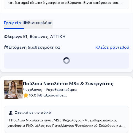
και διατηρεί ιδιωτικό γραφείο στο Βύρωνα. Είναι απόφοιτος του
τμήματος Ψυχολογίας του Εθνικού και Καποδιστριακού
Πανεπιστημίου Αθηνών και κάτοχος μεταπτυχιακού διπλώματος με
τίτλο: "Αντιμετώπιση Εξαρτήσεων - Εξαρτησιολογία" της Ιατρικής
Βιντεοκλήση
Γραφείο 1
Σχολής του Εθνικού και Καποδιστριακού Πανεπιστημίου Αθηνών.
Ακόμη, είναι εξειδικευμένη στη Γνωσιακή και Συμπεριφορική
Ψυχοθεραπεία, στην οποία εκπαιδεύτηκε στο Κέντρο Εφαρμοσμένης
Φλέμινγκ 51, Βύρωνας, ΑΤΤΙΚΗ
Ψυχοθεραπείας και Συμβουλευτικής. Διαθέτει αξιόλογη κλινική
εμπειρία σε δημόσιες και ιδιωτικές δομές.
Επόμενη διαθεσιμότητα
Κλείσε ραντεβού
Πούλιου Νικολέττα MSc & Συνεργάτες
Ψυχολόγος - Ψυχοθεραπεύτρια
|
10.0
48 αξιολογήσεις
Σχετικά με την ειδικό
Η Πούλιου Νικολέττα είναι MSc Ψυχολόγος - Ψυχοθεραπεύτρια,
υποψήφια PhD, μέλος του Πανελλήνιου Ψυχολογικού Συλλόγου και
διατηρεί ιδιωτικό γραφείο στον Βύρωνα. Εκπαιδεύτηκε στην Ιατρική