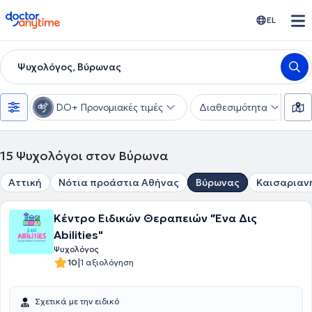
doctoranytime
EL
Ψυχολόγος, Βύρωνας
DO+ Προνομιακές τιμές
Διαθεσιμότητα
Ε
15
Ψυχολόγοι στον Βύρωνα
Αττική
Νότια προάστια Αθήνας
Βύρωνας
Καισαριαν
Κέντρο Ειδικών Θεραπειών "Ένα Δις
Abilities"
Ψυχολόγος
|
10
1 αξιολόγηση
Σχετικά με την ειδικό