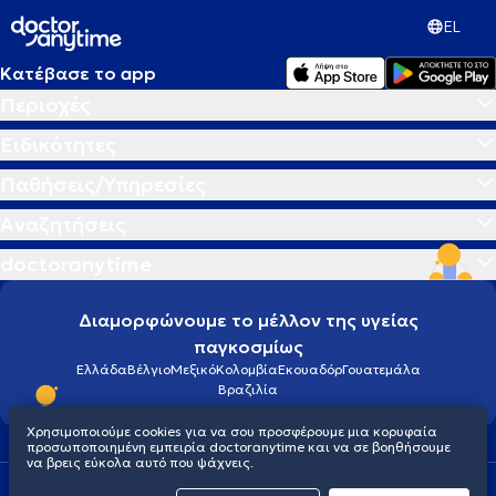
EL
Κατέβασε το app
Περιοχές
Ειδικότητες
Παθήσεις/Υπηρεσίες
Αναζητήσεις
doctoranytime
Διαμορφώνουμε το μέλλον της υγείας
παγκοσμίως
Ελλάδα
Βέλγιο
Μεξικό
Κολομβία
Εκουαδόρ
Γουατεμάλα
Βραζιλία
Χρησιμοποιούμε cookies για να σου προσφέρουμε μια κορυφαία
προσωποποιημένη εμπειρία doctoranytime και να σε βοηθήσουμε
να βρεις εύκολα αυτό που ψάχνεις.
Οροι χρήσης
Cookies
Πολιτική προστασίας προσωπικού απορρήτου