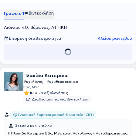
κρίσεις πανικού, διαταραχές διάθεσης, ψυχοσωματικά
συμπτώματα, δυσκολίες στις διαπροσωπικές σχέσεις,
Βιντεοκλήση
Γραφείο 1
αυτοεκτίμηση και αυτογνωσία, τραύμα και υποστήριξη σε
απαιτητικές μεταβάσεις ζωής.
Αϊδινίου 40, Βύρωνας, ΑΤΤΙΚΗ
Επόμενη διαθεσιμότητα
Κλείσε ραντεβού
Πλακίδα Κατερίνα
Ψυχολόγος - Ψυχοθεραπεύτρια
BSc, MSc
|
10.0
28 αξιολογήσεις
Διαθεσιμότητα για βιντεοκλήση
Γνωσιακή Συμπεριφορική Θεραπεία (CBT)
Σχετικά με την ειδικό
Η
Πλακίδα Κατερίνα
BSc, MSc είναι Ψυχολόγος - Ψυχοθεραπεύτρια