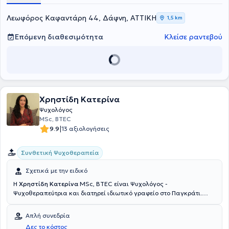
Λεωφόρος Καφαντάρη 44, Δάφνη, ΑΤΤΙΚΗ
1,5 km
Επόμενη διαθεσιμότητα
Κλείσε ραντεβού
Χρηστίδη Κατερίνα
Ψυχολόγος
MSc, BTEC
|
9.9
13 αξιολογήσεις
Συνθετική Ψυχοθεραπεία
Σχετικά με την ειδικό
Η
Χρηστίδη Κατερίνα
MSc, BTEC είναι Ψυχολόγος -
Ψυχοθεραπεύτρια και διατηρεί ιδιωτικό γραφείο στο Παγκράτι.
Διαθέτει πτυχίο ψυχολογίας από το Πάντειο Πανεπιστήμιο και
παρακολούθησε μεταπτυχιακό πρόγραμμα ειδίκευσης στην
Απλή συνεδρία
Ψυχοθεραπεία παιδιού, εφήβου και οικογένειας από το London
Δες το κόστος