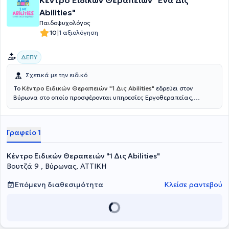
Κέντρο Ειδικών Θεραπειών "Ένα Δις
ασθένεια, γέννηση παιδιού, αλλαγή φάσης οικογένειας) ή
επιθυμούν να διευρύνουν το πεδίο της αυτογνωσίας τους.
Abilities"
Παιδοψυχολόγος
|
10
1 αξιολόγηση
ΔΕΠΥ
Σχετικά με την ειδικό
To
Κέντρο Ειδικών Θεραπειών "1 Δις Abilities"
εδρεύει στον
Βύρωνα στο οποίο προσφέρονται υπηρεσίες Εργοθεραπείας,
Λογοθεραπείας, Ψυχολογικής υποστήριξης, Ψυχοθεραπείας και
Ειδικής αγωγής. Μέσα στο ασφαλές περιβάλλον του κέντρου, η
λέξη disabilities μεταμορφώνεται σε 1 δις abilities!
Yπεύθυνη του
Γραφείο 1
κέντρου είναι η Εύη Δούρου
, εξειδικευμένη στον τομέα της
Εργοθεραπείας. Η ομάδα του κέντρου, απαρτίζεται επιπλέον από
εξειδικευμένους επαγγελματίες στους τομείς της Λογοθεραπείας,
Κέντρο Ειδικών Θεραπειών "1 Δις Abilities"
ψυχολογικής στήριξης και ειδικής αγωγής διαχειρίζεται
Βουτζά 9 , Βύρωνας, ΑΤΤΙΚΗ
εξατομικευμένα και σε απόλυτη συνεργασία κάθε αναπτυξιακή,
μαθησιακή ή επικοινωνιακή δυσκολία του κάθε παιδιού και
Επόμενη διαθεσιμότητα
Κλείσε ραντεβού
αναδεικνύει τη μοναδικότητά του μέσα από ένα σύγχρονα
σχεδιασμένο πρόγραμμα θεραπειών. Στο κέντρο δημιουργείται ένας
κόσμος δυνατοτήτων για το κάθε παιδί, με στοχευμένες θεραπείες
που οδηγούν στην ουσιαστική εξέλιξή του. Στόχος είναι η ουσιαστική
ενδυνάμωση και η βελτίωση της ποιότητας ζωής μέσα από μια