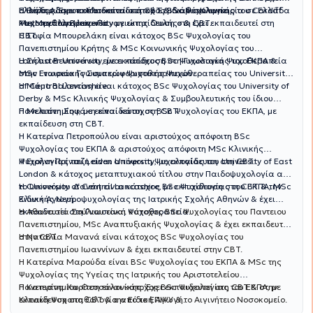
Ελλάδος. Έχει εκπαιδευτεί στη CBT & διαθέτει εμπειρία σε Ελλάδα
ολοκληρώσει το Μετεκπαιδευτικό Σεμινάριο Κλινικής
Η Βέρα Αδαμοπούλου είναι κάτοχος BSc Ψυχολογίας του Cardiff
και Μεγάλη Βρετανία.
Ψυχοπαθολογίας «Παναγιώτης Ουλής» & έχει εκπαιδευτεί στη
Metropolitan University με εκπαίδευση στη CBT.
CBT.
Η Σοφία Μπουρελάκη είναι κάτοχος BSc Ψυχολογίας του
Πανεπιστημίου Κρήτης & MSc Κοινωνικής Ψυχολογίας του
Lancaster University, με εκπαίδευση στη Γνωσιακή Ψυχοθεραπεία
Η Σήλια Βενετσάνου είναι κάτοχος BSc Ψυχολογίας του ΕΚΠΑ &
στην Εταιρεία Γνωσιακών Ψυχοθεραπειών.
MSc Γνωσιακής Συμπεριφοριστικής Ψυχοθεραπείας του University
of Central Lancashire.
Η Μάμο Βαλεντίνη είναι κάτοχος BSc Ψυχολογίας του University of
Derby & MSc Κλινικής Ψυχολογίας & Συμβουλευτικής του ίδιου
Πανεπιστημίου, με εκπαίδευση στη CBT.
Η Μελιτίνη Σηφάκη είναι κάτοχος BSc Ψυχολογίας του ΕΚΠΑ, με
εκπαίδευση στη CBT.
Η Κατερίνα Πετροπούλου είναι αριστούχος απόφοιτη BSc
Ψυχολογίας του ΕΚΠΑ & αριστούχος απόφοιτη MSc Κλινικής
Ψυχολογίας του Leiden University, με εκπαίδευση στη CBT.
Η Ειρήνη Πρίντεζη είναι απόφοιτη Ψυχολογίας του University of East
London & κάτοχος μεταπτυχιακού τίτλου στην Παιδοψυχολογία από
το University of Central Lancashire, με εκπαίδευση στη CBT & την
Η Οικονόμου Δανάη είναι κάτοχος BSc Ψυχολογίας του ΕΚΠΑ, MSc
Ειδική Αγωγή.
Κλινικής Νευροψυχολογίας της Ιατρικής Σχολής Αθηνών & έχει
εκπαιδευτεί στη Γνωσιακή Ψυχοθεραπεία.
Η Αθανασία Σούλιου είναι κάτοχος BSc Ψυχολογίας του Παντειου
Πανεπιστημίου, MSc Αναπτυξιακής Ψυχολογίας & έχει εκπαιδευτεί
στην CBT.
Η Ναταλία Μανανά είναι κάτοχος BSc Ψυχολογίας του
Πανεπιστημίου Ιωαννίνων & έχει εκπαιδευτεί στην CBT.
Η Κατερίνα Μαρούδα είναι BSc Ψυχολογίας του ΕΚΠΑ & MSc της
Ψυχολογίας της Υγείας της Ιατρικής του Αριστοτελείου
Πανεπιστημίου Θεσσαλονίκης. Έχει εκπαιδευτεί στη CBT & στην
Η Κατερίνα Χαρίτση είναι κάτοχος BSc Ψυχολογίας του ΕΚΠΑ, με
Κλινική Ψυχοπαθολογία από το ΕΠΙΨΥ & το Αιγινήτειο Νοσοκομείο.
εκπαίδευση στη CBT & την Ειδική Αγωγή.