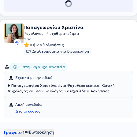
Παπαγεωργίου Χριστίνα
Ψυχολόγος - Ψυχοθεραπεύτρια
MSc
|
10
12 αξιολογήσεις
Διαθεσιμότητα για βιντεοκλήση
Συστημική Ψυχοθεραπεία
Σχετικά με την ειδικό
Η
Παπαγεωργίου Χριστίνα
είναι Ψυχοθεραπεύτρια, Κλινική
Ψυχολόγος και Κοινωνιολόγος. Κατέχει Άδεια Ασκήσεως
Επαγγέλματος και είναι Ψυχολόγος-Ψυχοθεραπεύτρια, με
εκπαίδευση στη Συστημική Ψυχοθεραπεία στο Κέντρο
Απλή συνεδρία
Εφαρμοσμένης Ψυχοθεραπείας και Συμβουλευτικής ΚΕ.ΨΥ.ΣΥ. Έχει
Δες το κόστος
μεταπτυχιακό δίπλωμα (MSc) στην Κλινική Ψυχολογία από το
Erasmus University of Rotterdam, καθώς έχει επιπλέον
παρακολουθήσει το μεταπτυχιακό πρόγραμμα Ειδικής Αγωγής και
Αποκατάστασης στο Πανεπιστήμιο Μακεδονίας. Τέλος, έχει
Βιντεοκλήση
Γραφείο 1
δίπλωμα στην Εφαρμοσμένη Συμβουλευτική από το ΚΕ.ΨΥ.ΣΥ. Στο