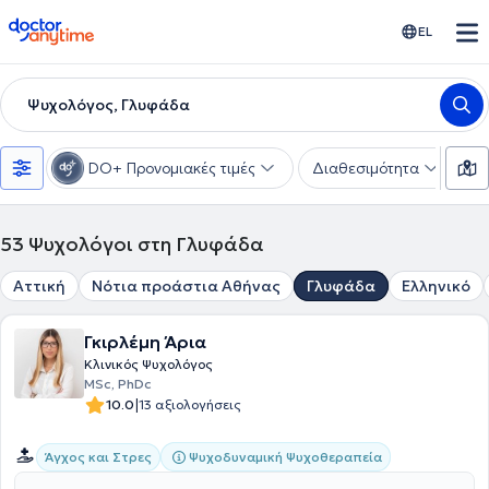
doctoranytime
EL
Ψυχολόγος, Γλυφάδα
DO+ Προνομιακές τιμές
Διαθεσιμότητα
Ε
53
Ψυχολόγοι στη Γλυφάδα
Αττική
Νότια προάστια Αθήνας
Γλυφάδα
Ελληνικό
Γκιρλέμη Άρια
Κλινικός Ψυχολόγος
MSc, PhDc
|
10.0
13 αξιολογήσεις
Ψυχοδυναμική Ψυχοθεραπεία
Άγχος και Στρες