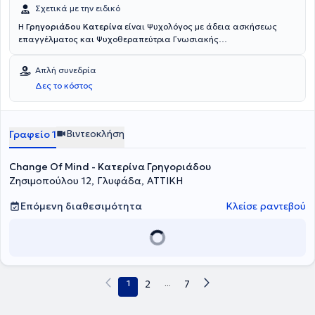
Σχετικά με την ειδικό
Η
Γρηγοριάδου Κατερίνα
είναι Ψυχολόγος με άδεια ασκήσεως
επαγγέλματος και Ψυχοθεραπεύτρια Γνωσιακής
Συμπεριφοριστικής κατεύθυνσης (CBT). Αποφοίτησε από το τμήμα
Ψυχολογίας του Παντείου Πανεπιστημίου και ολοκλήρωσε τετραετή
Απλή συνεδρία
μετεκπαίδευσή στη Γνωσιακή Συμπεριφοριστική Θεραπεία
Δες το κόστος
Ενηλίκων, σύμφωνα με τα κριτήρια της European Association for
Behavioral and Cognitive Therapies (EAΒCT), στην Εταιρεία Έρευνας
και Θεραπείας της Συμπεριφοράς. Παράλληλα, Έχει
παρακολουθήσει ποικίλα εκπαιδευτικά προγράμματα και
Βιντεοκλήση
Γραφείο 1
σεμινάρια Γνωσιακής-συμπεριφοριστικής κατεύθυνσης. Απέκτησε
κλινική εμπειρία δουλεύοντας μέσω πρακτικής και εθελοντισμού
Change Of Mind - Κατερίνα Γρηγοριάδου
στο παιδοψυχιατρικό τμήμα του Τζανείου Νοσοκομείου, στην
νευροψυχιατρική κλινική «Κασταλία» και στο Ινστιτούτο Έρευνας
Ζησιμοπούλου 12, Γλυφάδα, ΑΤΤΙΚΗ
και Θεραπείας της Συμπεριφοράς. Ακόμα, έχει εργαστεί σε
ιδιωτικά κέντρα ψυχοθεραπείας και συμβουλευτικής. Στους φορείς
Επόμενη διαθεσιμότητα
Κλείσε ραντεβού
αυτούς, εκπαιδεύτηκε στην χρήση ψυχομετρικών εργαλείων όπως
τα WISC, RORSCHACH, ΕΡΩΤΗΜΑΤΟΛΟΓΙΟ ΑΥΤΟ-ΑΞΙΟΛΟΓΗΣΗΣ
90 ΣΥΜΠΤΩΜΑΤΩΝ SCL- 90, PDQ-4 ,ΒΑΙ, BDI. Παράλληλα,
απέκτησε εμπειρία στην διαχείριση και αντιμετώπιση αγχωδών
διαταραχών (όπως κρίσεις πανικού, φοβίες, άγχος υγείας),
διαταραχών προσωπικότητας, διαταραχών διάθεσης (όπως
1
2
...
7
κατάθλιψη), διαταραχές ύπνου, διαταραχών πρόσληψης τροφής,
διαπροσωπικών σχέσεων και θυμού. Κατά την διεξαγωγή της