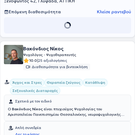
Ξενοφώντος 42, Γλυφάδα, ΑΤΤΙΚΗ
εθελοντικά προγράμματα ψυχοεκπαίδευσης και επαγγελματικού
προσανατολισμού. Παρέχοντας τις υπηρεσίες της εθελοντικά στο
ΚΕΘΕΑ συμμετείχε ως βοηθός θεραπεύτριας σε ομάδες γονέων,
Επόμενη διαθεσιμότητα
Κλείσε ραντεβού
συντρόφων και αδελφών, ατόμων με εξάρτηση.Επίσης συμμετείχε
ως συνσυντονίστρια ομάδων συμβουλευτικής εκπαιδευτικών . Στον
τομέα της ψυχολογίας, έχει παρακολουθήσει πληθώρα
επιμορφωτικών και εκπαιδευτικών προγραμμάτων και συνεχίζει να
επιμορφώνεται σχετικά με θέματα, όπως η θεραπεία ζεύγους, η
διαχείριση του πένθους, η αυτοεπίκριση , το διαζύγιο, οι εξαρτήσεις
Βακόνδιος Νίκος
κλπ.
Ψυχολόγος - Ψυχοθεραπευτής
|
10.0
25 αξιολογήσεις
Διαθεσιμότητα για βιντεοκλήση
Άγχος και Στρες
Θεραπεία ζεύγους
Κατάθλιψη
Σεξουαλικές Διαταραχές
Σχετικά με τον ειδικό
Ο
Βακόνδιος Νίκος
είναι πτυχιούχος Ψυχολογίας του
Αριστοτελείου Πανεπιστημίου Θεσσαλονίκης, νευροψυχολογικής
κατεύθυνσης, πρωτεύοντας στις εισαγωγικές κατατακτήριες
εξετάσεις για τη συγκεκριμένη σχολή και διατηρεί ιδιωτικό γραφείο
Απλή συνεδρία
στο Χαλάνδρι. Έχει άδεια ασκήσεως επαγγέλματος Ψυχολόγου
Δες το κόστος