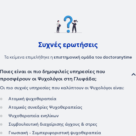
πτυχιακής της εργασίας, επικεντρώθηκε σε ζητήματα αθλητικής
ψυχολογίας, όπως η μεγιστοποίηση της απόδοσης, η απόκτηση και
βελτίωση δεξιοτήτων και ικανοτήτων (πχ. η συγκέντρωση, η
στοχοθεσία, η λήψη αποφάσεων) και η διαχείριση των
συναισθημάτων (πχ. το άγχος, ο θυμός, η χαμηλή αυτοπεποίθηση).
Είναι μέλος του Συλλόγου Ελλήνων Ψυχολόγων, της Ελληνικής
Εταιρείας Έρευνας της Συμπεριφοράς και του European Association
for Behavioural and Cognitive Therapies
Συχνές ερωτήσεις
Τα κείμενα επιμελήθηκε η
επιστημονική ομάδα του doctoranytime
Ποιες είναι οι πιο δημοφιλείς υπηρεσίες που
προσφέρουν οι Ψυχολόγοι στη Γλυφάδα;
Οι πιο συχνές υπηρεσίες που καλύπτουν οι Ψυχολόγοι είναι:
Ατομική ψυχοθεραπεία
Ατομικές συνεδρίες Ψυχοθεραπείας
Ψυχοθεραπεία ενηλίκων
Συμβουλευτική διαχείρισης άγχους & στρες
Γνωσιακή - Συμπεριφοριστική ψυχοθεραπεία