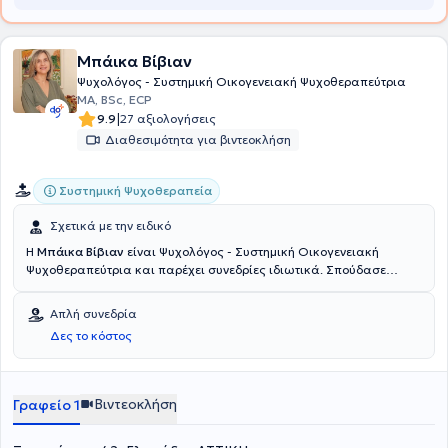
Μπάικα Bίβιαν
Ψυχολόγος - Συστημική Οικογενειακή Ψυχοθεραπεύτρια
MA, BSc, ECP
|
9.9
27 αξιολογήσεις
Διαθεσιμότητα για βιντεοκλήση
Συστημική Ψυχοθεραπεία
Σχετικά με την ειδικό
Η
Μπάικα Bίβιαν
είναι Ψυχολόγος - Συστημική Οικογενειακή
Ψυχοθεραπεύτρια και παρέχει συνεδρίες ιδιωτικά. Σπούδασε
Ψυχολογία στο Open University του Ηνωμένου Βασιλείου και
εκπαιδεύτηκε στη Συστημική - Συνθετική Ψυχοθεραπεία ενηλίκων
Απλή συνεδρία
και οικογένειας στο Εργαστήριο Διερεύνησης Ανθρωπίνων
Δες το κόστος
Σχέσεων. Είναι επίσης κάτοχος του ευρωπαικού πιστοποιητικού
ψυχοθεραπείας ΕCP. Aρχικά, επιλέγοντας να εργαστεί με εφήβους
σπούδασε φυσική στο Εθνικό και Καποδιστριακό Πανεπιστήμιο
Αθηνών και εμβάθυνε στις παιδαγωγικές και ψυχολογικές
Βιντεοκλήση
Γραφείο 1
ανάγκες τους κατά τις μεταπτυχιακές της σπουδές στο Open
University. Εργαζόμενη στη Δευτεροβάθμια εκπαίδευση συντόνισε