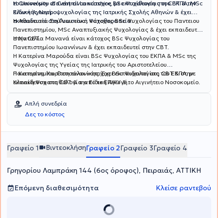
το University of Central Lancashire, με εκπαίδευση στη CBT & την
Η Οικονόμου Δανάη είναι κάτοχος BSc Ψυχολογίας του ΕΚΠΑ, MSc
Ειδική Αγωγή.
Κλινικής Νευροψυχολογίας της Ιατρικής Σχολής Αθηνών & έχει
εκπαιδευτεί στη Γνωσιακή Ψυχοθεραπεία.
Η Αθανασία Σούλιου είναι κάτοχος BSc Ψυχολογίας του Παντειου
Πανεπιστημίου, MSc Αναπτυξιακής Ψυχολογίας & έχει εκπαιδευτεί
στην CBT.
Η Ναταλία Μανανά είναι κάτοχος BSc Ψυχολογίας του
Πανεπιστημίου Ιωαννίνων & έχει εκπαιδευτεί στην CBT.
Η Κατερίνα Μαρούδα είναι BSc Ψυχολογίας του ΕΚΠΑ & MSc της
Ψυχολογίας της Υγείας της Ιατρικής του Αριστοτελείου
Πανεπιστημίου Θεσσαλονίκης. Έχει εκπαιδευτεί στη CBT & στην
Η Κατερίνα Χαρίτση είναι κάτοχος BSc Ψυχολογίας του ΕΚΠΑ, με
Κλινική Ψυχοπαθολογία από το ΕΠΙΨΥ & το Αιγινήτειο Νοσοκομείο.
εκπαίδευση στη CBT & την Ειδική Αγωγή.
Απλή συνεδρία
Δες το κόστος
Βιντεοκλήση
Γραφείο 1
Γραφείο 2
Γραφείο 3
Γραφείο 4
Γρηγορίου Λαμπράκη 144 (6ος όροφος), Πειραιάς, ΑΤΤΙΚΗ
Επόμενη διαθεσιμότητα
Κλείσε ραντεβού