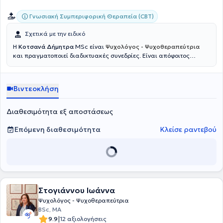
Γνωσιακή Συμπεριφορική Θεραπεία (CBT)
Σχετικά με την ειδικό
Η
Κοτσανά Δήμητρα
MSc είναι
Ψυχολόγος - Ψυχοθεραπεύτρια
και πραγματοποιεί διαδικτυακές συνεδρίες. Είναι απόφοιτος
Ψυχολογίας (BSc) και κάτοχος μεταπτυχιακών τίτλων σπουδών
στην Ψυχολογία Ψυχικής Υγείας και στην Κλινική Ψυχολογία με
εξειδίκευση στη Γνωσιακή Συμπεριφορική Ψυχοθεραπεία, ενώ έχει
Βιντεοκλήση
ολοκληρώσει περαιτέρω εξειδίκευση στο Ινστιτούτο Γνωσιακών
Συμπεριφορικών Σπουδών. Η επαγγελματική της εμπειρία
περιλαμβάνει εργασία ως σχολική ψυχολόγος, ψυχολόγος σε
Διαθεσιμότητα εξ αποστάσεως
δομές ψυχικής υγείας, καθώς και ψυχοθεραπευτική πρακτική με
ενήλικες, παιδιά και εφήβους, τόσο δια ζώσης όσο και
Επόμενη διαθεσιμότητα
Κλείσε ραντεβού
διαδικτυακά. Παράλληλα, έχει συμμετάσχει σε επιστημονικά
συνέδρια και εξειδικευμένα εκπαιδευτικά προγράμματα σε τομείς
όπως η CBT, η mindfulness, η παιδοψυχολογία και η αντιμετώπιση
κοινωνικών στερεοτύπων, ενώ έχει συμβάλει και σε επιστημονική
δημοσίευση στον τομέα της υγείας. Η προσέγγισή της βασίζεται στη
συνδυαστική χρήση τεκμηριωμένων θεραπευτικών μεθόδων, με
Στογιάννου Ιωάννα
στόχο την υποστήριξη της ψυχικής υγείας, της λειτουργικότητας και
της ποιότητας ζωής του ατόμου.
Ψυχολόγος - Ψυχοθεραπεύτρια
BSc, MA
|
9.9
12 αξιολογήσεις