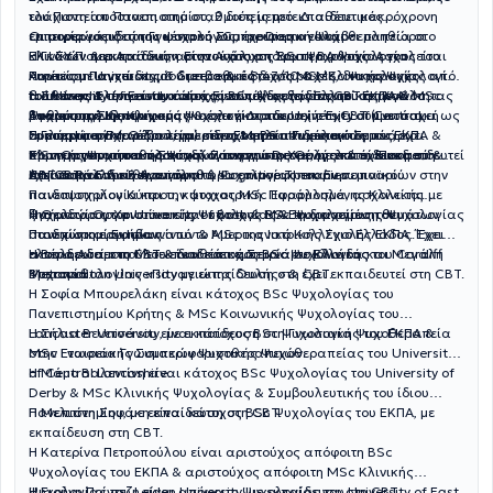
ελάχιστη απόσταση από σταθμούς μετρό. Διαθέτει μακρόχρονη
του Παντείου Πανεπιστημίου, 2 διετείς μετεκπαιδευτικές
εμπειρία ως ιδιώτης ψυχολόγος, έχοντας αναλάβει πληθώρα
επιμορφώσεις στη Γνωσιακή Συμπεριφορική Ψυχοθεραπεία στο
Οι συνεργάτιδες του κέντρου «Carpe Diem» είναι:
κλινικών περιστατικών. Είναι κάτοχος BSc Ψυχολογίας του
ΕΚ.Ι.ΣΥ.Π. & εκπαίδευση στην Ανάλυση Συμπεριφοράς. Ασχολείται
Η Γκάσενσμιτ Αριάδνη, αριστούχος απόφοιτη ΒΑ Ψυχολογίας του
Παντείου Πανεπιστημίου με βαθμό 8,47/10 & MSc Ψυχολογίας από
κυρίως με αγχώδεις & διατροφικές διαταραχές, διαταραχές
American University of Greece & κάτοχος MSc Κλινικής Ψυχολογίας
το University of East London. Είναι μέλος της Ελληνικής Κοινότητας
διάθεσης & προσωπικότητας, ενώ έχει εξειδικευτεί σε μεγάλο
του Utrecht University ενώ έχει εκπαιδευτεί στη CBT στην Α’
Η Σινάνου Ελένη είναι κάτοχος BSc Ψυχολογίας του ΕΚΠΑ & MSc
Ανάλυσης Συμπεριφοράς & έχει εκπαιδευτεί στη CBT (Γνωσιακή
βαθμό στην Ιδεοψυχαναγκαστική Διαταραχή. Έχει συμμετάσχει ως
Ψυχιατρική Κλινική.
Εφαρμοσμένης Κλινικής Ψυχολογίας του University of Central
Συμπεριφορική Θεραπεία) στην Εταιρεία Γνωσιακών
ομιλήτρια σε συνέδρια, ημερίδες & τηλεοπτικές εκπομπές, έχει
Lancashire. Έχει ολοκληρώσει το Μετεκπαιδευτικό Σεμινάριο
Η Γεωργίτση Μαρέβα είναι κάτοχος BSc Ψυχολογίας του ΕΚΠΑ &
Συμπεριφοριστικών Σπουδών, αναγνωρισμένη από το European
πραγματοποιήσει πρακτική άσκηση στο Χαμόγελο του Παιδιού &
Κλινικής Ψυχοπαθολογίας «Παναγιώτης Ουλής» & έχει εκπαιδευτεί
MSc Οργανωσιακής Ψυχολογίας του Deree, με εκπαίδευση στη
Association for Behavioural & Cognitive Therapies.
έχει παρακολουθήσει πληθώρα επιμορφωτικών σεμιναρίων στην
στη CBT.
CBT & την Ειδική Αγωγή.
Η Νίνα Ράλλη είναι απόφοιτη Ψυχολογίας του Ευρωπαϊκού
παιδοψυχολογία και την ψυχιατρική. Παράλληλα, ασχολείται με
Πανεπιστημίου Κύπρου, κάτοχος MSc Εφαρμοσμένης Κλινικής
ζητήματα Οργανωσιακής Ψυχολογίας & τη διαχείριση θεμάτων
Ψυχολογίας του University of Bath & ΜΑ Εφαρμοσμένης Ψυχολογίας
Η Θεοδώρου Χριστίνα είναι κάτοχος BSc Ψυχολογίας του
στον χώρο εργασίας.
Παιδιών και Εφήβων από το Αμερικανικό Κολλέγιο Ελλάδος. Έχει
Πανεπιστημίου Ιωαννίνων & MSc της Ιατρικής Σχολής ΕΚΠΑ. Έχει
εκπαιδευτεί στη CBT & διαθέτει εμπειρία σε Ελλάδα και Μεγάλη
ολοκληρώσει το Μετεκπαιδευτικό Σεμινάριο Κλινικής
Η Βέρα Αδαμοπούλου είναι κάτοχος BSc Ψυχολογίας του Cardiff
Βρετανία.
Ψυχοπαθολογίας «Παναγιώτης Ουλής» & έχει εκπαιδευτεί στη CBT.
Metropolitan University με εκπαίδευση στη CBT.
Η Σοφία Μπουρελάκη είναι κάτοχος BSc Ψυχολογίας του
Πανεπιστημίου Κρήτης & MSc Κοινωνικής Ψυχολογίας του
Lancaster University, με εκπαίδευση στη Γνωσιακή Ψυχοθεραπεία
Η Σήλια Βενετσάνου είναι κάτοχος BSc Ψυχολογίας του ΕΚΠΑ &
στην Εταιρεία Γνωσιακών Ψυχοθεραπειών.
MSc Γνωσιακής Συμπεριφοριστικής Ψυχοθεραπείας του University
of Central Lancashire.
Η Μάμο Βαλεντίνη είναι κάτοχος BSc Ψυχολογίας του University of
Derby & MSc Κλινικής Ψυχολογίας & Συμβουλευτικής του ίδιου
Πανεπιστημίου, με εκπαίδευση στη CBT.
Η Μελιτίνη Σηφάκη είναι κάτοχος BSc Ψυχολογίας του ΕΚΠΑ, με
εκπαίδευση στη CBT.
Η Κατερίνα Πετροπούλου είναι αριστούχος απόφοιτη BSc
Ψυχολογίας του ΕΚΠΑ & αριστούχος απόφοιτη MSc Κλινικής
Ψυχολογίας του Leiden University, με εκπαίδευση στη CBT.
Η Ειρήνη Πρίντεζη είναι απόφοιτη Ψυχολογίας του University of East