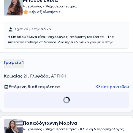
Μπόθου Έλενα
Ψυχολόγος - Ψυχοθεραπεύτρια
|
10
5 αξιολογήσεις
Σχετικά με την ειδικό
Η
Μπόθου Έλενα
είναι
Ψυχολόγος
, απόφοιτη του Deree – The
American College of Greece. Διατηρεί ιδιωτικό γραφείο στην
Γλυφάδα και παρέχει ατομικές συνεδρίες σε ενήλικες και εφήβους
από 16 ετών και άνω, τόσο δια ζώσης όσο και online. Η προσέγγισή
της είναι συνθετική και εξατομικευμένη, συνδυάζοντας στοιχεία
Γραφείο 1
από την κλινική υπνοθεραπεία, τη βιωματική ψυχοθεραπεία, τη
φιλοσοφική συμβουλευτική, την παιγνιοθεραπεία, τη δημιουργική
έκφραση και την εργασία με πεποιθήσεις. Στο θεραπευτικό πλαίσιο
Κριμαίας 21, Γλυφάδα, ΑΤΤΙΚΗ
δίνεται έμφαση στην ασφάλεια, την εμπιστοσύνη και τον σεβασμό
στον ρυθμό του κάθε ανθρώπου, ιδιαίτερα όταν υπάρχει δυσκολία
Επόμενη διαθεσιμότητα
Κλείσε ραντεβού
στη λεκτική έκφραση ή στο άμεσο άνοιγμα. Ιδιαίτερο μέρος της
δουλειάς της αποτελεί η σύνδεση ψυχολογίας, διαλογιστικής
διερεύνησης και δημιουργικών θεραπευτικών εργαλείων, μέσα από
ήπιες και χαμηλής έκθεσης διαδικασίες. Παράλληλα με τις
ατομικές συνεδρίες, αναπτύσσει το Estia Soul Space, έναν χώρο
αφιερωμένο στην αυτογνωσία, τη δημιουργική έκφραση και τη
θεραπευτική συνάντηση μέσα από ατομικές και ομαδικές
Παπαδόγιαννη Μαρίνα
βιωματικές διαδικασίες. Η θεραπευτική της στάση βασίζεται στην
Ψυχολόγος - Ψυχοθεραπεύτρια - Κλινική Νευροψυχολόγος
πεποίθηση ότι ο άνθρωπος δεν χρειάζεται να “διορθωθεί”, αλλά να