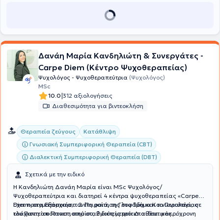
Δανάη Μαρία Κανδηλιώτη & Συνεργάτες -
Carpe Diem (Κέντρο Ψυχοθεραπείας)
Ψυχολόγος - Ψυχοθεραπεύτρια
(Ψυχολόγος)
MSc
|
10.0
312 αξιολογήσεις
Διαθεσιμότητα για βιντεοκλήση
Θεραπεία ζεύγους
Κατάθλιψη
Γνωσιακή Συμπεριφορική Θεραπεία (CBT)
Διαλεκτική Συμπεριφορική Θεραπεία (DBT)
Σχετικά με την ειδικό
Η Κανδηλιώτη Δανάη Μαρία είναι MSc Ψυχολόγος/
Ψυχοθεραπεύτρια και διατηρεί 4 κέντρα ψυχοθεραπείας «Carpe
Diem» στα Εξάρχεια, τον Πειραιά, τη Γλυφάδα και το Περιστέρι, σε
Έχει πραγματοποιήσει 2 έτη φοίτησης στο Τμήμα Κοινωνιολογίας
ελάχιστη απόσταση από σταθμούς μετρό. Διαθέτει μακρόχρονη
του Παντείου Πανεπιστημίου, 2 διετείς μετεκπαιδευτικές