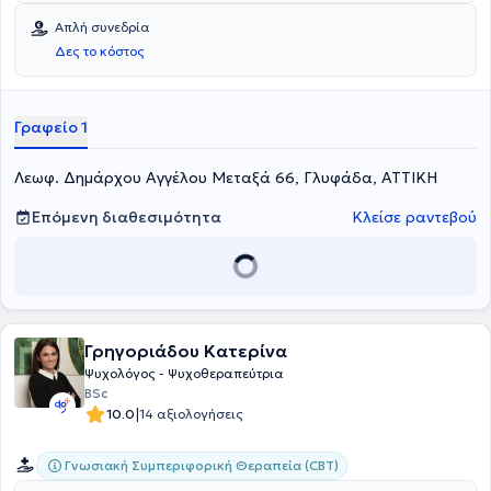
του Surrey στην Αγγλία και ολοκλήρωσε μεταπτυχιακά
Απλή συνεδρία
προγράμματα στη Συνθετική Ψυχοθεραπεία στο Πανεπιστήμιο του
Δες το κόστος
Derby, στη Συμβουλευτική στο Regents University και στη Γνωσιακή
Συμπεριφορική Θεραπεία στο UCL στο Λονδίνο. Έχει δουλέψει στο
εθνικό σύστημα υγείας της Αγγλίας NHS, καθώς και σε σχολεία,
κέντρα, ιδρύματα και τη Γραμμή Ψυχολογικής Στήριξης SHOUT.
Γραφείο 1
Άλλα ψυχοθεραπευτικά προγράμματα που έχει εκπαιδευτεί είναι η
Συμβουλευτική και Θεραπεία Ζεύγους και Οικογένειας και
Λεωφ. Δημάρχου Αγγέλου Μεταξά 66, Γλυφάδα, ΑΤΤΙΚΗ
Τραυματικά Γεγονότα & Διαχείριση Απώλειας/Πένθους στο Εθνικό
και Καποδιστριακό Πανεπιστήμιο Αθηνών. Έχει εργαστεί
εθελοντικά στο Χαμόγελο του Παιδιού και έχει δουλέψει στο
Επόμενη διαθεσιμότητα
Κλείσε ραντεβού
πλαίσιο ατομικών και ομαδικών συνεδριών με παιδιά, έφηβους και
ενήλικες από ένα ευρύ φάσμα εθνοτήτων και κοινωνικών
στρωμάτων. Αναλαμβάνει τη θεραπευτική υποστήριξη σε όλο το
φάσμα των ψυχικών δυσκολιών, που μπορεί παροδικά ή
μακροχρόνια να αντιμετωπίζει ένα άτομο, όπως κατάθλιψη και
συναισθηματικές διαταραχές, προβλήματα άγχους, κρίσεις
Γρηγοριάδου Κατερίνα
πανικού, ψυχοσωματικά συμπτώματα, διαχείριση θυμού και
επίλυση συγκρούσεων, διαχείριση πένθους και επώδυνων/
Ψυχολόγος - Ψυχοθεραπεύτρια
τραυματικών εμπειριών, φοβίες, ενδυνάμωση αυτοεκτίμησης,
BSc
προβλήματα ζευγαριού, ενδοοικογενειακή βία κ.α. Είναι μέλος του
|
10.0
14 αξιολογήσεις
British Association for Psychotherapy and Counselling (BACP) και
δέχεται πελάτες που επιθυμούν να κάνουν συνεδρίες στα αγγλικά.
Γνωσιακή Συμπεριφορική Θεραπεία (CBT)