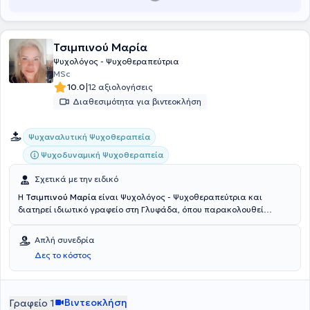
Τσιμπινού Μαρία
Ψυχολόγος - Ψυχοθεραπεύτρια
MSc
|
10.0
12 αξιολογήσεις
Διαθεσιμότητα για βιντεοκλήση
Ψυχαναλυτική Ψυχοθεραπεία
Ψυχοδυναμική Ψυχοθεραπεία
Σχετικά με την ειδικό
Η
Τσιμπινού Μαρία
είναι Ψυχολόγος - Ψυχοθεραπεύτρια και
διατηρεί ιδιωτικό γραφείο στη Γλυφάδα, όπου παρακολουθεί
ατομικά, ομαδικά περιστατικά όπως και ζευγάρια & οικογένειες.
Σπούδασε Εφαρμοσμένη Ψυχολογία στο Πανεπιστήμιο του Derby
Απλή συνεδρία
U.K. από όπου αποφοίτησε με "Άριστα". Έχει εξειδικευτεί στην
Δες το κόστος
Ομαδική Ψυχοθεραπεία από τον Ελληνικό Οργανισμό
Ψυχοθεραπείας και Παιδείας στην Ομαδική Ανάλυση (H.O.P.E IN
G.A) που αποτελεί πλήρες μέλος της GAS & IAGP. Στη συνέχεια
συνέχισε την εκπαίδευση της στη θεραπεία Ζεύγους & Οικογένειας
Βιντεοκλήση
Γραφείο 1
στον Οργανισμό Ομαδικής Ανάλυσης που αποτελεί πλήρες μέλος