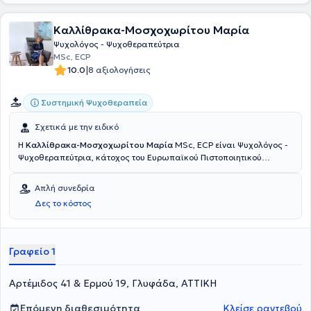
σεμινάρια σε ευρύ κοινό, παρουσία σε τηλεοπτικές & ραδιοφωνικές
εκπομπές, αρθρογραφία σε τοπικά blog. Οι συνεδρίες
Καλλίθρακα-Μοσχοχωρίτου Μαρία
πραγματοποιούνται κατόπιν ραντεβού είτε δια ζώσης είτε
διαδικτυακά .
Ψυχολόγος - Ψυχοθεραπεύτρια
MSc, ECP
|
10.0
8 αξιολογήσεις
Συστημική Ψυχοθεραπεία
Σχετικά με την ειδικό
Η
Καλλίθρακα-Μοσχοχωρίτου Μαρία
MSc, ECP είναι Ψυχολόγος -
Ψυχοθεραπεύτρια, κάτοχος του Ευρωπαϊκού Πιστοποιητικού
Ψυχοθεραπείας (ECP), με ειδίκευση στη Συστημική - Συνθετική
Ψυχοθεραπεία ενηλίκων και οικογένειας και στην ψυχική υγεία
Απλή συνεδρία
των εφήβων, και διατηρεί ιδιωτικό γραφείο στη Γλυφάδα.
Δες το κόστος
Ολοκλήρωσε τις βασικές της σπουδές στο Τμήμα Ψυχολογίας του
Εθνικού & Καποδιστριακού Πανεπιστημίου Αθηνών απ’ όπου
αποφοίτησε με άριστα. Ειδικεύτηκε στη Συστημική - Συνθετική
Ψυχοθεραπεία στο Εργαστήριο Διερεύνησης Ανθρώπινων Σχέσεων,
Γραφείο 1
καθώς και στη Συστημική Διάγνωση στο Ινστιτούτο Εκπαίδευσης
και Έρευνας στη Συστημική Ψυχοθεραπεία. Οι μεταπτυχιακές της
Αρτέμιδος 41 & Ερμού 19, Γλυφάδα, ΑΤΤΙΚΗ
σπουδές συνεχίστηκαν στην Ιατρική Σχολή του Πανεπιστημίου
Αθηνών στο μεταπτυχιακό πρόγραμμα ειδίκευσης στην Εφηβική
Υγεία. Στο χώρο της δουλεύει με ενήλικες, εφήβους, ζευγάρια και
Επόμενη διαθεσιμότητα
Κλείσε ραντεβού