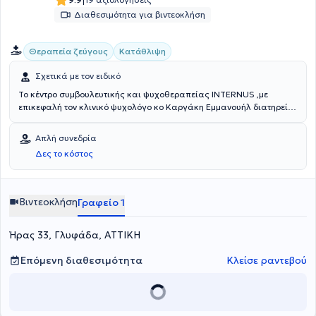
|
ψυχοθεραπείας και εποπτείας, διότι θεωρεί ότι ένας καλός
Διαθεσιμότητα για βιντεοκλήση
θεραπευτής έχει διττό ρόλο, που δεν είναι άλλος από αυτόν του
επαγγελματία και επιστήμονα.
Θεραπεία ζεύγους
Κατάθλιψη
Σχετικά με τον ειδικό
Το κέντρο συμβουλευτικής και ψυχοθεραπείας INTERNUS ,με
επικεφαλή τον κλινικό ψυχολόγο κο Καργάκη Εμμανουήλ διατηρεί
γραφεία σε Ηράκλειο, Ρέθυμνο, Χανιά και Αθήνα παρέχοντας ένα
ευρύ φάσμα υπηρεσιών σε ό, τι αφορά τη θεραπεία, την
Απλή συνεδρία
αποκατάσταση, την πρόληψη και την προαγωγή της ψυχικής υγείας
Δες το κόστος
βασιζόμενο κυρίως στη Γνωστική Συμπεριφορική Ψυχοθεραπεία
(CBT). Ο κος Καργάκης , απόφοιτος του τμήματος ψυχολογίας του
Αριστοτελείου Πανεπιστημίου Θεσσαλονίκης με Μεταπτυχιακές
σπουδές στην Κλινική και Συμβουλευτική Ψυχολογία στο La Salle
Βιντεοκλήση
Γραφείο 1
University of Philadelphia και οι έμπειροι συνεργάτες του
στηριζόμενοι σε ένα σύγχρονο και συνεχές πλαίσιο εποπτείας,
Ήρας 33, Γλυφάδα, ΑΤΤΙΚΗ
εκπαίδευσης και επιμόρφωσης μέσω παρακολούθησης εθνικών
και διεθνών συνεδρίων ψυχολογίας εξασφαλίζουν την παροχή των
πιο σύγχρονων υπηρεσιών σε θέματα ψυχικής υγείας. Το κέντρο
Επόμενη διαθεσιμότητα
Κλείσε ραντεβού
μας έχει αναπτύξει δράσεις και συνεργασίες όλα αυτά τα χρόνια
με διάφορους φορείς-οργανισμούς όπως: Παιδικά Χωριά SOS,
Ο.Ε.Β.Ε.Ν.Η, Ο.Ε.Β.Ε.Ν.Χ, φροντιστήρια μέσης εκπαίδευσης, σχολικές
μονάδες διαφόρων βαθμίδων, αθλητικά σωματεία , εκπαιδευτικά