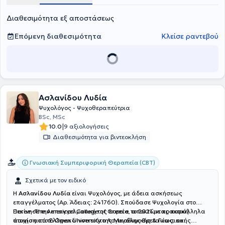
της EFPP for Couples & Family (European Federation for
Διαθεσιμότητα εξ αποστάσεως
Psychodynamic Psychotherapy for Couples & Therapy). Έχει
συμμετάσχει σε άπειρα συνέδρια και σεμινάρια ομαδικής και
ψυχαναλυτικής προσέγγισης και συστημικής προσέγγισης από το
Επόμενη διαθεσιμότητα
Κλείσε ραντεβού
ΕΚΠΑ. Έχει εργαστεί εθελοντικά στο Κέντρο Ημέρας Ψυχολογικής
υποστήριξης Καρκινοπαθών και των Οικογενειών τους στην
Εταιρία Κοινωνικής Ψυχιατρικής του Καθ. Σακελλαρόπουλου.
Στηρίζει ψυχοθεραπευτικά τις οικογένειες με συγγενικά μέλη με
αναπηρία του Ομίλου ΟΤΕ (ΠΑΣΕΣΠΑ).
Ασλανίδου Λυδία
Ψυχολόγος - Ψυχοθεραπεύτρια
BSc, MSc
|
10.0
9 αξιολογήσεις
Διαθεσιμότητα για βιντεοκλήση
Γνωσιακή Συμπεριφορική Θεραπεία (CBT)
Σχετικά με τον ειδικό
Η
Ασλανίδου Λυδία
είναι Ψυχολόγος, με άδεια ασκήσεως
επαγγέλματος (Αρ. Άδειας: 241760). Σπούδασε Ψυχολογία στο
Deree -The American College of Greece, αποκτώντας παράλληλα
Ξεκίνησε την επαγγελματική της πορεία το 2021 με πρακτική
πτυχίο από το Open University της Μεγάλης Βρετανίας, και
άσκηση στο Ελληνικό Ινστιτούτο Λογικοθυμικής & Γνωσιακής