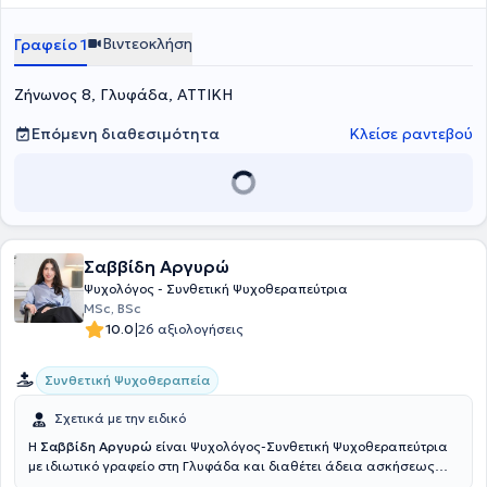
Γραμμή Ψυχολογικής Στήριξης - 11528. Στη συνέχεια, εργάστηκε ως
Επιστημονικός Συνεργάτης στο Science of Diversity Lab και ως
Βιντεοκλήση
Γραφείο 1
Βοηθός Καθηγητή στο PSYC S-1507 Psychology of Diversity του
Πανεπιστημίου Harvard. Τέλος, είναι εξειδικευμένη σε Θέματα
Ζήνωνος 8, Γλυφάδα, ΑΤΤΙΚΗ
Σεξουαλικού Προσανατολισμού και Ταυτότητας Φύλου, στην
Προσωποκεντρική προσέγγιση και στις Ομάδες αυτογνωσίας.
Επόμενη διαθεσιμότητα
Κλείσε ραντεβού
Σαββίδη Αργυρώ
Ψυχολόγος - Συνθετική Ψυχοθεραπεύτρια
MSc, BSc
|
10.0
26 αξιολογήσεις
Συνθετική Ψυχοθεραπεία
Σχετικά με την ειδικό
Η
Σαββίδη Αργυρώ
είναι Ψυχολόγος-Συνθετική Ψυχοθεραπεύτρια
με ιδιωτικό γραφείο στη Γλυφάδα και διαθέτει άδεια ασκήσεως
επαγγέλματος Ψυχολόγου. Σπούδασε Ψυχολογία στο Πανεπιστήμιο