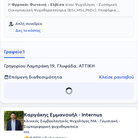
H
Φρροκάι Φωτεινή - Ελβίσα
είναι Ψυχολόγος - Συστημική
Οικογενειακή Ψυχοθεραπεύτρια (BSc,MSc,PhDc), Υποψήφια
Διδάκτωρ Ψυχολογίας, Υπότροφος του Ιαπωνικού Ιδρύματος Sylff
και διατηρεί ιδιωτικό γραφείο στην Γλυφάδα. Όσον αφορά την
Απλή συνεδρία
εκπαιδευτική της κατάρτιση, πήρε το πρώτο της πτυχίο της από το
Δες το κόστος
τμήμα Ψυχολογίας του Πανεπιστημίου Κρήτης και έπειτα έλαβε
Μεταπτυχιακό Δίπλωμα με ειδίκευση στην "Συμβουλευτική
Ψυχολογία" από το Πανεπιστήμιο Αθηνών. Ως Αριστούχος του
Πανεπιστημίου Αθηνών, βραβεύτηκε από το Ιαπωνικό Ίδρυμα SYLFF
Γραφείο 1
για την "Υψηλή ακαδημαϊκή επίδοση και τις ηγετικές ικανότητες".
Συνέχισε τις σπουδές της ως Υποψήφια Διδάκτωρ Ψυχολογίας του
Γρηγορίου Λαμπράκη 19, Γλυφάδα, ΑΤΤΙΚΗ
ΠΤΔΕ του Πανεπιστημίου Αιγαίου υπό την εποπτεία της
Καθηγήτριας κας Αναστασίας Τσαμπαρλή με θέμα διδακτορικής
διατριβής "Η ποιότητα της αδελφικής σχέσης στην ελληνική
Επόμενη διαθεσιμότητα
Κλείσε ραντεβού
οικογένεια με παιδί με αγχώδη διαταραχή". Παράλληλα,
ολοκλήρωσε το τετραετές πρόγραμμα στην Συστημική
Ψυχοθεραπεία (Άτομο, Ζεύγος, Οικογένεια) από την ΕΣΥΘΕΠΑΣ που
είναι αναγνωρισμένη εκπαίδευση από την Ευρωπαϊκή Εταιρεία
Οικογενειακής Θεραπείας (EFTA). Μεταξύ 2019-2022 διετέλεσε
Πρόεδρος του Συλλόγου Ψυχολόγων Χίου και για 3 συναπτά έτη
Καργάκης Εμμανουήλ - Internus
(2020-2022) κατείχε την 1η θέση στις διακριθείσες επιχειρήσεις
στον τομέα της Υγείας στη Χίο από την αξιολόγηση που έκανε η
Κλινικός Συμβουλευτικός Ψυχολόγος MA - Γνωσιακή -
εταιρεία "ΑΕΤΟΙ ΤΗΣ ΥΓΕΙΑΣ". Είναι μια επιστήμονας με υψηλή
Συμπεριφορική ψυχοθεραπεία
κατάρτιση και πολυετή εμπειρία, όπως θα δείτε παρακάτω.
MA
Βρίσκεται σε μια αέναη διαδικασία εκπαίδευσης, προσωπικής
9.9
19 αξιολογήσεις