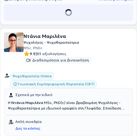
οικογένειες. Επίσης, συντονίζει ομάδες ψυχοεκπαίδευσης και
συμβουλευτικής γονέων και συνεργάζεται με πλαίσια που
εξειδικεύονται στην προαγωγή της εφηβικής υγείας και στην
αποκατάσταση ανθρώπων με ψυχικές διαταραχές. Τέλος,
ασχολείται με την έρευνα σε θέματα που αφορούν την ψυχική υγεία
και είναι μεταφράστρια ακαδημαϊκών συγγραμμάτων ψυχολογίας,
Ντάνια Μαριλένα
καθώς και αγγλικής και γαλλικής λογοτεχνίας.
Ψυχολόγος - Ψυχοθεραπεύτρια
MSc, PhDc
|
9.9
83 αξιολογήσεις
Διαθεσιμότητα για βιντεοκλήση
Ψυχοθεραπεία Online
Γνωσιακή Συμπεριφορική Θεραπεία (CBT)
Σχετικά με την ειδικό
Η
Ντάνια Μαριλένα
MSc, PhD(c) είναι βραβευμένη Ψυχολόγος -
Ψυχοθεραπεύτρια με ιδιωτικό γραφείο στη Γλυφάδα. Σπούδασε
Ψυχολογία στο Πανεπιστήμιο του Harvard στην Ιατρική Σχολή του
οποίου αργότερα απέκτησε Πιστοποίηση με θέμα LGBTQ Health as
Απλή συνεδρία
Clinical Practice. Επιπλέον, είναι κάτοχος Master of Science in
Δες το κόστος
Person-Centred Psychotherapy & Counselling από το Strathclyde
University-ICPS. Την Πρακτική άσκηση της την πραγματοποίησε στη