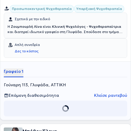
Προσωποκεντρική Ψυχοθεραπεία
Υπαρξιακή Ψυχοθεραπεία
Σχετικά με την ειδικό
Η
Ζουμπουρλή Λίνα
είναι
Κλινική Ψυχολόγος - Ψυχοθεραπεύτρια
και διατηρεί ιδιωτικό γραφείο στη Γλυφάδα. Σπούδασε στο τμήμα
Ψυχολογίας του Παντείου Πανεπιστημίου Κοινωνικών & Πολιτικών
Επιστημών και ακολούθως μαθήτευσε δίπλα στον πρόεδρο του
Απλή συνεδρία
τμήματος Γρηγόριο Ποταμιάνο στο Ανώτερο Εκπαιδευτικό
Δες το κόστος
Πρόγραμμα Συμβουλευτικής. Συνέχισε τις μεταπτυχιακές της
σπουδές στην Εφαρμοσμένη Κλινική Ψυχολογία στο UClan
(University of Central Lancashire) και εκπαιδεύτηκε στην ατομική
και ομαδική Προσωποκεντρική Ψυχοθεραπεία, μέσω της οποίας
Γραφείο 1
διδάχθηκε όχι μόνο την θεραπευτική τέχνη άλλα έναν τρόπο να
υπάρχει. Διαθέτει εμπειρία στο χώρο έχοντας εργαστεί στο
Γούναρη 113, Γλυφάδα, ΑΤΤΙΚΗ
Ψυχιατρικό Νοσοκομείο Αττικής, στο Κέντρο Ψυχικής Υγείας
Παπάγου και στο Ερευνητικό Πανεπιστημιακό Ινστιτούτο Ψυχικής
Υγιεινής. Έχει ιδιαίτερο ερευνητικό ενδιαφέρον αναφορικά με την
Επόμενη διαθεσιμότητα
Κλείσε ραντεβού
ιατροδικαστική ψυχολογία, την κακοποίηση των γυναικών, την
κατάθλιψης και τις κρίσεις πανικού ενώ, τα τελευταία χρόνια, το
ενδιαφέρον της έχει στραφεί στην μελέτη των συντροφικών σχέσεων,
όπως αυτές διαμορφώνονται εν τω παρόντι.