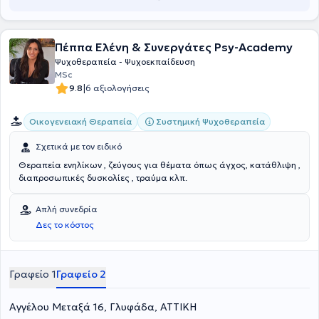
πραγματοποιεί Ψυχοθεραπευτικές και Συμβουλευτικές συνεδρίες
ενηλίκων και εφήβων, Νευροψυχολογικές αξιολογήσεις και
συνεδρίες Νευροψυχολογικής αποκατάστασης ατόμων με
Πέππα Ελένη & Συνεργάτες Psy-Academy
νευρολογικές παθήσεις. Έχει συμμετάσχει σαν ομιλήτρια σε
ημερίδες ευαισθητοποίησης που αφορούν τον εγκέφαλο και
Ψυχοθεραπεία - Ψυχοεκπαίδευση
παρακολουθεί συνέδρια, σεμινάρια και εκπαιδεύσεις με σκοπό την
MSc
ενημέρωση και την εξέλιξη του επαγγέλματός. Είναι μέλος της
|
9.8
6 αξιολογήσεις
Ελληνικής Νευροψυχολογικής Εταιρίας (ΕΝΨΕ).
Οικογενειακή Θεραπεία
Συστημική Ψυχοθεραπεία
Σχετικά με τον ειδικό
Θεραπεία ενηλίκων , ζεύγους για θέματα όπως άγχος, κατάθλιψη ,
διαπροσωπικές δυσκολίες , τραύμα κλπ.
Απλή συνεδρία
Δες το κόστος
Γραφείο 1
Γραφείο 2
Αγγέλου Μεταξά 16, Γλυφάδα, ΑΤΤΙΚΗ