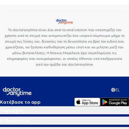
Το doctoranytime είναι ένα end-to-end solution που υποστηρίζει τον
χρήστη από τη στιγμή που αντιμετωπίζει ένα ιατρικό σύμπτωμα μέχρι τη
στιγμή της λύσης του, δίνοντας του τη δυνατότητα να βρεί τον ειδικό που
χρειάζεται, να ζητήσει καθοδήγηση μέσω chat και να μιλήσει μαζί του
μέσω βιντεοκλήσης. Η Ντανια Μαριλενα έχει συμπληρώσει τις
πληροφορίες που αναγράφονται, οι οποίες τίθενται υπό επεξεργασία
από την ομάδα του doctoranytime.
EL
Κατέβασε το app
Περιοχές
Ειδικότητες