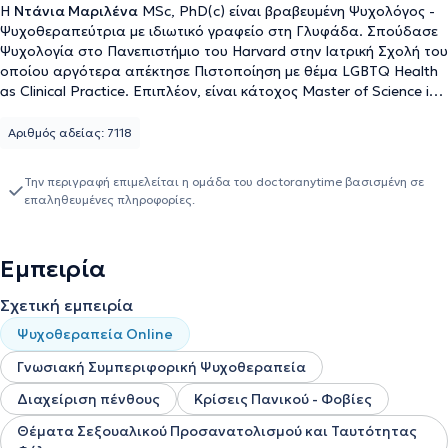
Η
Ντάνια Μαριλένα
MSc, PhD(c) είναι βραβευμένη Ψυχολόγος -
Ψυχοθεραπεύτρια με ιδιωτικό γραφείο στη Γλυφάδα. Σπούδασε
Ψυχολογία στο Πανεπιστήμιο του Harvard στην Ιατρική Σχολή του
οποίου αργότερα απέκτησε Πιστοποίηση με θέμα LGBTQ Health
as Clinical Practice. Επιπλέον, είναι κάτοχος Master of Science in
Person-Centred Psychotherapy & Counselling από το Strathclyde
University-ICPS. Την Πρακτική άσκηση της την πραγματοποίησε
Αριθμός αδείας: 7118
στη Γραμμή Ψυχολογικής Στήριξης - 11528. Στη συνέχεια,
εργάστηκε ως Επιστημονικός Συνεργάτης στο Science of Diversity
Την περιγραφή επιμελείται η ομάδα του doctoranytime βασισμένη σε
Lab και ως Βοηθός Καθηγητή στο PSYC S-1507 Psychology of
επαληθευμένες πληροφορίες.
Diversity του Πανεπιστημίου Harvard. Τέλος, είναι εξειδικευμένη
σε Θέματα Σεξουαλικού Προσανατολισμού και Ταυτότητας
Φύλου, στην Προσωποκεντρική προσέγγιση και στις Ομάδες
Εμπειρία
αυτογνωσίας.
Σχετική εμπειρία
Ψυχοθεραπεία Online
Γνωσιακή Συμπεριφορική Ψυχοθεραπεία
Διαχείριση πένθους
Κρίσεις Πανικού - Φοβίες
Θέματα Σεξουαλικού Προσανατολισμού και Ταυτότητας