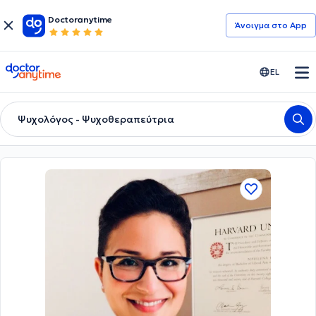
Doctoranytime
Άνοιγμα στο App
doctoranytime
EL
Ψυχολόγος - Ψυχοθεραπεύτρια