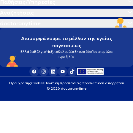
Παθήσεις/Υπηρεσίες
Αναζητήσεις
doctoranytime
Διαμορφώνουμε το μέλλον της υγείας
παγκοσμίως
Ελλάδα
Βέλγιο
Μεξικό
Κολομβία
Εκουαδόρ
Γουατεμάλα
Βραζιλία
Οροι χρήσης
Cookies
Πολιτική προστασίας προσωπικού απορρήτου
© 2026 doctoranytime