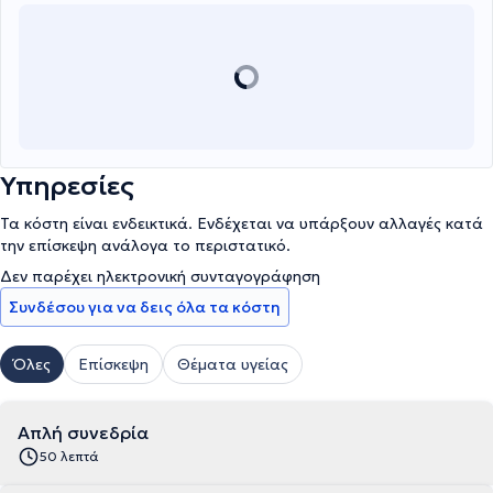
Πολιτειών Αμερικής. Επιπλέον, η κά. Δερμάτη είναι ερευνητικός
συνεργάτης στο Πανεπιστήμιο Δυτικής Αττικής στο τμήμα
Πολιτικών της Δημόσιας Υγείας, και μέλος του BPS της Αγγλίας.
Υπηρεσίες
Τα κόστη είναι ενδεικτικά. Ενδέχεται να υπάρξουν αλλαγές κατά
την επίσκεψη ανάλογα το περιστατικό.
Δεν παρέχει ηλεκτρονική συνταγογράφηση
Συνδέσου για να δεις όλα τα κόστη
Όλες
Επίσκεψη
Θέματα υγείας
Απλή συνεδρία
50 λεπτά