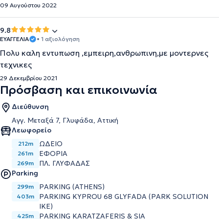
09 Αυγούστου 2022
9.8
ΕΥΑΓΓΕΛΙΑ
• 1 αξιολόγηση
Πολυ καλη εντυπωση ,εμπειρη,ανθρωπινη,με μοντερνες
τεχνικες
29 Δεκεμβρίου 2021
Πρόσβαση και επικοινωνία
Διεύθυνση
Αγγ. Μεταξά 7, Γλυφάδα, Αττική
Λεωφορείο
ΩΔΕΙΟ
212m
ΕΦΟΡΙΑ
261m
ΠΛ. ΓΛΥΦΑΔΑΣ
269m
Parking
PARKING (ATHENS)
299m
PARKING KYPROU 68 GLYFADA (PARK SOLUTION
403m
IKE)
PARKING KARATZAFERIS & SIA
425m