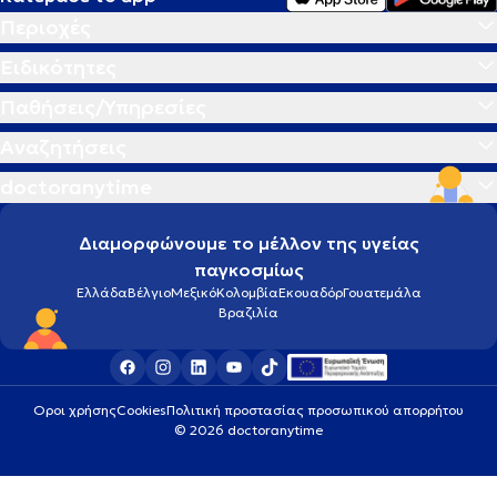
Περιοχές
Ειδικότητες
Παθήσεις/Υπηρεσίες
Αναζητήσεις
doctoranytime
Διαμορφώνουμε το μέλλον της υγείας
παγκοσμίως
Ελλάδα
Βέλγιο
Μεξικό
Κολομβία
Εκουαδόρ
Γουατεμάλα
Βραζιλία
Οροι χρήσης
Cookies
Πολιτική προστασίας προσωπικού απορρήτου
© 2026 doctoranytime