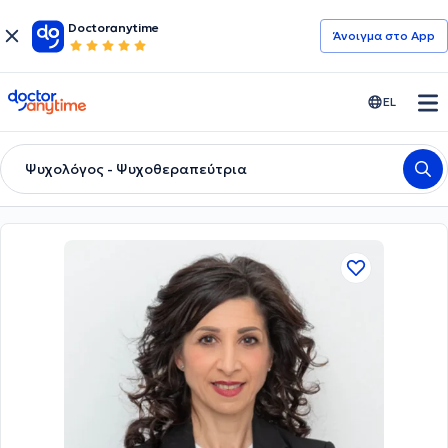
Doctoranytime
Άνοιγμα στο App
doctoranytime
EL
Ψυχολόγος - Ψυχοθεραπεύτρια