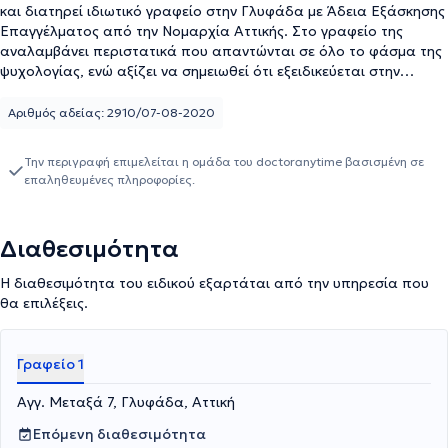
και διατηρεί ιδιωτικό γραφείο στην Γλυφάδα με Άδεια Εξάσκησης
Επαγγέλματος από την Νομαρχία Αττικής. Στο γραφείο της
αναλαμβάνει περιστατικά που απαντώνται σε όλο το φάσμα της
ψυχολογίας, ενώ αξίζει να σημειωθεί ότι εξειδικεύεται στην
διαχείριση του άγχους, κρίσεων πανικού στην συμβουλευτική
ζεύγους, στην διαχείριση ψυχολογικών τραυμάτων με τη μέθοδο
Αριθμός αδείας: 2910/07-08-2020
EMDR, στην μέθοδο συναισθηματικής απελευθέρωσης EFT,
ενίσχυση της αυτοπεποίθησης - αυτοεκτίμησης σε ενήλικες και
Την περιγραφή επιμελείται η ομάδα του doctoranytime βασισμένη σε
εφήβους, συμβουλευτική σε θέματα αθλητικής ψυχολογίας
επαληθευμένες πληροφορίες.
(αθλητές - πρωταθλητές). Παράλληλα κατέχει την θέση του
λέκτορα στο London Metropolitan University της Αγγλίας, μέσω
του City Unity College στην Αθήνα στο Μεταπτυχιακό πρόγραμμα
Διαθεσιμότητα
σπουδών της Αθλητικής Ψυχολογίας Κατέχει, Πτυχίο BSc στην
Ψυχολογία και μεταπτυχιακό MSc στην Ψυχολογία της Υγείας
Η διαθεσιμότητα του ειδικού εξαρτάται από την υπηρεσία που
από το Cardiff Metropolitan University της Αγγλίας. Είναι
θα επιλέξεις.
υποψήφια διδάκτωρ της σχολής Δημόσιας Υγείας στο
Πανεπιστήμιο Δυτικής Αττικής. Παράλληλα, κατέχει πτυχίο BSc
στη Φυσική Αγωγή και Αθλητισμό από το Salem State University
Γραφείο 1
των Ηνωμένων Πολιτειών, και μεταπτυχιακό στην Προσαρμοσμένη
Φυσική Αγωγή από το Πανεπιστήμιο Μακεδονίας και Θράκης. Η
Αγγ. Μεταξά 7, Γλυφάδα, Αττική
κατάρτισή της περιλαμβάνει πιστοποίηση στην θεραπευτική
μέθοδο Shadow Effect από το Ford Institute των Ηνωμένων
Επόμενη διαθεσιμότητα