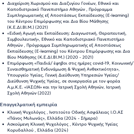
Διαχείριση Χωρισμού και Διαζυγίου Γονέων, Εθνικό και
Καποδιστριακό Πανεπιστήμιο Αθηνών , Πρόγραμμα
Συμπληρωματικής εξ Αποστάσεως Εκπαίδευσης (E-learning)
του Κέντρου Επιμόρφωσης και Δια Βίου Μάθησης
(Κ.Ε.ΔΙ.ΒΙ.Μ.) (2021)
«Ειδική Αγωγή και Εκπαίδευση: Διαγνωστική, Θεραπευτική,
Συμβουλευτική», Εθνικό και Καποδιστριακό Πανεπιστήμιο
Αθηνών , Πρόγραμμα Συμπληρωματικής εξ Αποστάσεως
Εκπαίδευσης (E-learning) του Κέντρου Επιμόρφωσης και Δια
Βίου Μάθησης (Κ.Ε.ΔΙ.ΒΙ.Μ.) (2020 - 2021)
Επιμόρφωση «Παιδιά/ έφηβοι στις ημέρες covid-19, Κοινωνική/
Συναισθηματική Ενδυνάμωση & Ψυχική Ανθεκτικότητα»,
Υπουργείο Υγείας, Γενική Διεύθυνση Υπηρεσιών Υγείας/
Διεύθυνση Ψυχικής Υγείας, σε συνεργασία με τον φορέα
Α.μ.Κ.Ε. «ΙΑΣΩΝ» και την Ιατρική Σχολή Αθηνών, Ιατρική
Σχολή Αθηνών (2022)
Επαγγελματική εμπειρία
Κλινική Ψυχολόγος , Ινστιτούτο Οδικής Ασφάλειας Ι.Ο.ΑΣ
«Πάνος Μυλωνάς», Ελλάδα (2024 - Σήμερα)
Ασκούμενη Κλινική Ψυχολόγος , Κέντρο Ψυχικής Υγείας
Κορυδαλλού , Ελλάδα (2024)