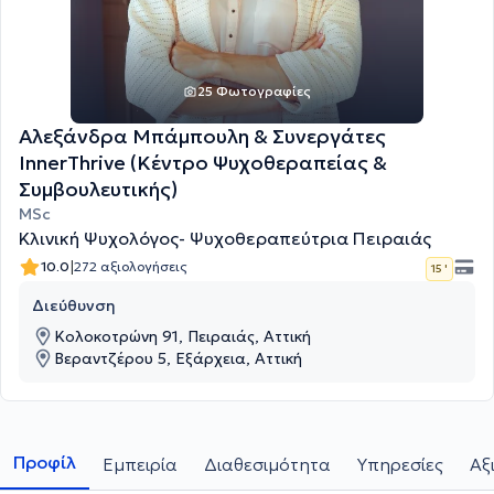
25 Φωτογραφίες
Αλεξάνδρα Μπάμπουλη & Συνεργάτες
InnerThrive (Κέντρο Ψυχοθεραπείας &
Συμβουλευτικής)
MSc
Κλινική Ψυχολόγος- Ψυχοθεραπεύτρια Πειραιάς
|
10.0
272 αξιολογήσεις
15 '
Διεύθυνση
Κολοκοτρώνη 91, Πειραιάς, Αττική
Βεραντζέρου 5, Εξάρχεια, Αττική
Προφίλ
Εμπειρία
Διαθεσιμότητα
Υπηρεσίες
Αξ