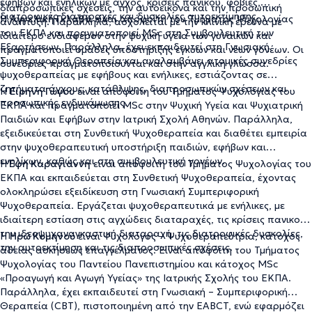
εφήβων και ενηλίκων με άγχος, κρίσεις πανικού, φοβίες,
διαπροσωπικές σχέσεις, την αυτοεικόνα και την προσωπική
διατροφικές διαταραχές και δυσκολίες αυτοεκτίμησης.
Η
Αγγελική Γκλαβά
είναι απόφοιτη του Τμήματος Ψυχολογίας
ανάπτυξη. Παράλληλα, ασχολείται με την κλινική έρευνα με
του ΕΚΠΑ και πραγματοποιεί MSc στη Συμβουλευτική των
ιδιαίτερο ενδιαφέρον στην ψυχική υγεία των γυναικών και
Εξαρτήσεων. Παράλληλα, έχει εκπαιδευτεί στη Γνωσιακή
πραγματοποιεί ομάδες υποστήριξης εγκύων και νέων γονέων. Οι
Συμπεριφορική Θεραπεία και αναλαμβάνει ατομικές συνεδρίες
συνεδρίες πραγματοποιούνται και στην αγγλική γλώσσα.
ψυχοθεραπείας με εφήβους και ενήλικες, εστιάζοντας σε
ζητήματα άγχους, κατάθλιψης, διαπροσωπικών σχέσεων και
Η
Ειρήνη Γώγου
είναι απόφοιτη του Τμήματος Ψυχολογίας του
προσωπικής ενδυνάμωσης.
ΕΚΠΑ και πραγματοποιεί MSc στην Ψυχική Υγεία και Ψυχιατρική
Παιδιών και Εφήβων στην Ιατρική Σχολή Αθηνών. Παράλληλα,
εξειδικεύεται στη Συνθετική Ψυχοθεραπεία και διαθέτει εμπειρία
στην ψυχοθεραπευτική υποστήριξη παιδιών, εφήβων και
ενηλίκων, καθώς και στη συμβουλευτική γονέων.
Η
Έφη Καραγιάννη
είναι απόφοιτη του Τμήματος Ψυχολογίας του
ΕΚΠΑ και εκπαιδεύεται στη Συνθετική Ψυχοθεραπεία, έχοντας
ολοκληρώσει εξειδίκευση στη Γνωσιακή Συμπεριφορική
Ψυχοθεραπεία. Εργάζεται ψυχοθεραπευτικά με ενήλικες, με
ιδιαίτερη εστίαση στις αγχώδεις διαταραχές, τις κρίσεις πανικού,
την ιδεοψυχαναγκαστική διαταραχή, τις διατροφικές δυσκολίες,
Η
Ηρώ Κομηνού
είναι Ψυχολόγος – Ψυχοθεραπεύτρια, κάτοχος
την αυτοεκτίμηση και τις διαπροσωπικές σχέσεις.
άδειας ασκήσεως επαγγέλματος. Είναι απόφοιτη του Τμήματος
Ψυχολογίας του Παντείου Πανεπιστημίου και κάτοχος MSc
«Προαγωγή και Αγωγή Υγείας» της Ιατρικής Σχολής του ΕΚΠΑ.
Παράλληλα, έχει εκπαιδευτεί στη Γνωσιακή – Συμπεριφορική
Θεραπεία (CBT), πιστοποιημένη από την EABCT, ενώ εφαρμόζει