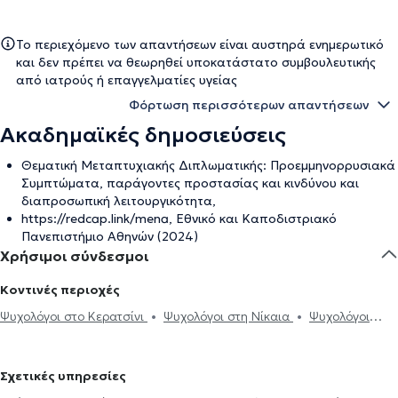
Το περιεχόμενο των απαντήσεων είναι αυστηρά ενημερωτικό
και δεν πρέπει να θεωρηθεί υποκατάστατο συμβουλευτικής
από ιατρούς ή επαγγελματίες υγείας
Φόρτωση περισσότερων απαντήσεων
Ακαδημαϊκές δημοσιεύσεις
Θεματική Μεταπτυχιακής Διπλωματικής: Προεμμηνορρυσιακά
Συμπτώματα, παράγοντες προστασίας και κινδύνου και
διαπροσωπική λειτουργικότητα,
https://redcap.link/mena, Εθνικό και Καποδιστριακό
Πανεπιστήμιο Αθηνών (2024)
Χρήσιμοι σύνδεσμοι
Κοντινές περιοχές
Ψυχολόγοι στο Κερατσίνι
Ψυχολόγοι στη Νίκαια
Ψυχολόγοι
στον Άγιο Ιωάννη Ρέντη
Ψυχολόγοι στον Κορυδαλλό
Ψυχολόγοι
στην Καλλιθέα
Ψυχολόγοι στο Μοσχάτο
Ψυχολόγοι στο Παλαιό
Σχετικές υπηρεσίες
Φάληρο
Ψυχολόγοι στην Αγία Βαρβάρα
Ψυχολόγοι στο Αιγάλεω