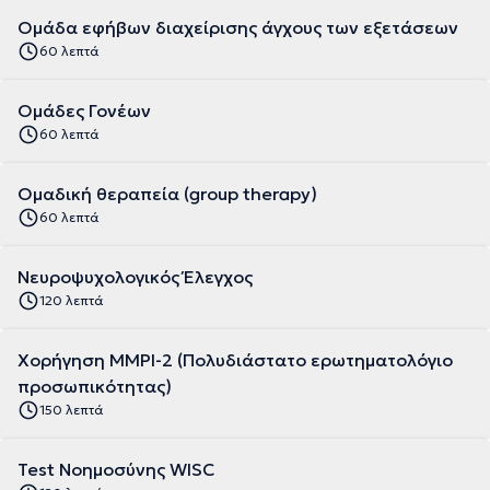
Ομάδα εφήβων διαχείρισης άγχους των εξετάσεων
60 λεπτά
Ομάδες Γονέων
60 λεπτά
Ομαδική θεραπεία (group therapy)
60 λεπτά
Νευροψυχολογικός Έλεγχος
120 λεπτά
Χορήγηση MMPI-2 (Πολυδιάστατο ερωτηματολόγιο
προσωπικότητας)
150 λεπτά
Test Νοημοσύνης WISC