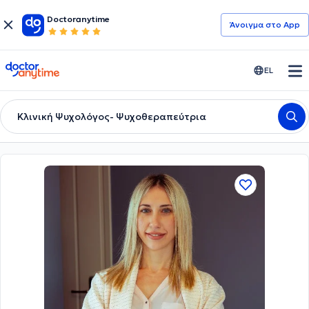
Doctoranytime
Άνοιγμα στο App
doctoranytime
EL
Κλινική Ψυχολόγος- Ψυχοθεραπεύτρια