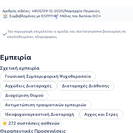
και στοιχεία της Θεραπείας Αποδοχής και Δέσμευσης
(ACT).Εργάζεται ψυχοθεραπευτικά με εφήβους και ενήλικες,
Αριθμός αδείας: 4805/09-12-2020/Νομαρχία Πειραιώς
αναλαμβάνοντας ζητήματα άγχους, κατάθλιψης, κρίσεων
Συμβεβλημένος με ΕΟΠΥΥ
Μέλος του δικτύου DO+
πανικού, διατροφικών διαταραχών, διαπροσωπικών σχέσεων και
προσωπικής ανάπτυξης. Διαθέτει εμπειρία στην ψυχολογική
Την περιγραφή επιμελείται η ομάδα του doctoranytime βασισμένη σε
υποστήριξη παιδιών, εφήβων και γονέων, έχοντας συνεργαστεί με
επαληθευμένες πληροφορίες.
δομές εκπαίδευσης και κέντρα ειδικών θεραπειών.
Εμπειρία
Σχετική εμπειρία
Γνωσιακή Συμπεριφορική Ψυχοθεραπεία
Αγχώδεις Διαταραχές
Διαταραχές Διάθεσης
Διαχείριση Θυμού
Αντιμετώπιση τραυματικών εμπειριών
Ιδεοψυχαναγκαστική Διαταραχή
Αγχος και Στρες
272 συστάσεις ασθενών
Θεραπευτικές Προσεγγίσεις