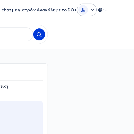
e chat με γιατρό
Ανακάλυψε το DO+
EL
τική