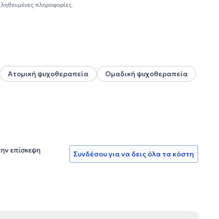
ασικό γνώμονα τη θεραπεία ενηλίκων, παιδιών, εφήβων και
αληθευμένες πληροφορίες.
της σε ενήλικες και εφήβους, αξιοποιώντας τις γνώσεις της
Ατομική ψυχοθεραπεία
Ομαδική ψυχοθεραπεία
την επίσκεψη
Συνδέσου για να δεις όλα τα κόστη