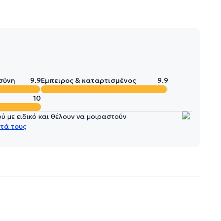
σύνη
9.9
Έμπειρος & καταρτισμένος
9.9
10
 με ειδικό και θέλουν να μοιραστούν
τά τους