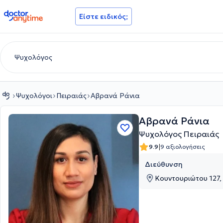
doctoranytime
Είστε ειδικός;
Ψυχολόγοι
Πειραιάς
Αβρανά Ράνια
Αβρανά Ράνια
Ψυχολόγος Πειραιάς
|
9.9
9 αξιολογήσεις
Διεύθυνση
Κουντουριώτου 127, 