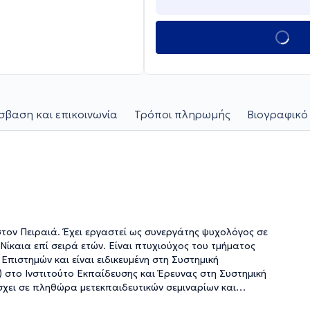
βαση και επικοινωνία
Τρόποι πληρωμής
Βιογραφικό
στον Πειραιά. Έχει εργαστεί ως συνεργάτης ψυχολόγος σε
Νίκαια επί σειρά ετών. Είναι πτυχιούχος του τμήματος
πιστημών και είναι ειδικευμένη στη Συστημική
 στο Ινστιτούτο Εκπαίδευσης και Έρευνας στη Συστημική
χει σε πληθώρα μετεκπαιδευτικών σεμιναρίων και
ς ψυχολόγος έχοντας εργαστεί σε δομές ψυχικής υγείας και