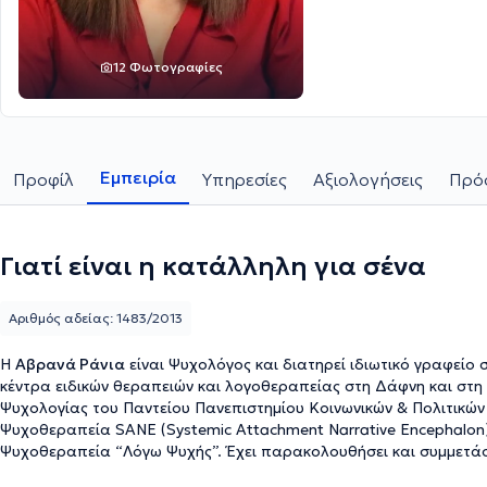
12 Φωτογραφίες
Εμπειρία
Προφίλ
Υπηρεσίες
Αξιολογήσεις
Πρόσ
Γιατί είναι η κατάλληλη για σένα
Αριθμός αδείας: 1483/2013
Η
Αβρανά Ράνια
είναι Ψυχολόγος και διατηρεί ιδιωτικό γραφείο 
κέντρα ειδικών θεραπειών και λογοθεραπείας στη Δάφνη και στη 
Ψυχολογίας του Παντείου Πανεπιστημίου Κοινωνικών & Πολιτικών Ε
Ψυχοθεραπεία SANE (Systemic Attachment Narrative Encephalon)
Ψυχοθεραπεία “Λόγω Ψυχής”. Έχει παρακολουθήσει και συμμετάσ
ημερίδων για ενήλικες και παιδιά. Διαθέτει ιδιαίτερη εμπειρία ω