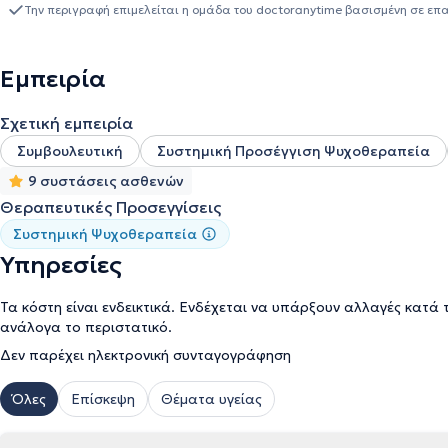
ιδιωτικά κέντρα, καθώς και σε σχολείο και παιδικό σταθμό, με β
Την περιγραφή επιμελείται η ομάδα του doctoranytime βασισμένη σε επ
τη συμβουλευτική γονέων. Στο γραφείο της παρέχει τις υπηρεσίες 
στον τομέα της ψυχικής υγείας.
Εμπειρία
Σχετική εμπειρία
Συμβουλευτική
Συστημική Προσέγγιση Ψυχοθεραπεία
9 συστάσεις ασθενών
Θεραπευτικές Προσεγγίσεις
Συστημική Ψυχοθεραπεία
Υπηρεσίες
Τα κόστη είναι ενδεικτικά. Ενδέχεται να υπάρξουν αλλαγές κατά 
ανάλογα το περιστατικό.
Δεν παρέχει ηλεκτρονική συνταγογράφηση
Όλες
Επίσκεψη
Θέματα υγείας