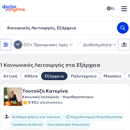
doctoranytime
EL
Κοινωνικός Λειτουργός, Εξάρχεια
DO+ Προνομιακές τιμές
Διαθεσιμότητα
Υ
1
Κοινωνικός Λειτουργός στα Εξάρχεια
Αττική
Αθήνα
Εξάρχεια
Πολυτεχνείο
Μουσείο
Τουτούζη Κατερίνα
Κοινωνική Λειτουργός - Ψυχοθεραπεύτρια
|
9.9
32 αξιολογήσεις
Ψυχοδυναμική Ψυχοθεραπεία
Αίσθημα φόβου και πανικού
Ομαδική Ανάλυση
Οικογενειακή Θεραπεία