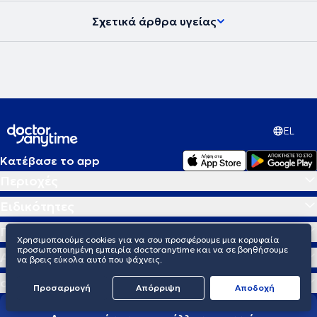
Σχετικά άρθρα υγείας
EL
Κατέβασε το app
Περιοχές
Ειδικότητες
Παθήσεις/Υπηρεσίες
Χρησιμοποιούμε cookies για να σου προσφέρουμε μια κορυφαία
προσωποποιημένη εμπειρία doctoranytime και να σε βοηθήσουμε
Αναζητήσεις
να βρεις εύκολα αυτό που ψάχνεις.
doctoranytime
Προσαρμογή
Απόρριψη
Aποδοχή