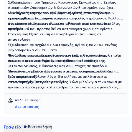
Ν.Φάληρο.
Είναι απόφοιτη του Τμήματος Κοινωνικής Εργασίας της Σχολής
Διοικητικών Οικονομικών & Κοινωνικών Επιστημών, ενώ έχει
ολοκληρώσει την παρακολούθηση πλήθους μετεκπαιδευτικών
Οι ασθενείς της την περιγράφουν ως
ζεστή, προσιτή και με
προγραμμάτων και σεμιναρίων.
ενσυναίσθηση
, δημιουργώντας ένα ασφαλές περιβάλλον. Πολλοί
αναφέρουν ότι ένιωσαν άνετα να μιλήσουν από την πρώτη κιόλας
Δεν είναι απλώς επαγγελματίας· είναι κάποια που
ακούει
συνεδρία.
πραγματικά
και προσπαθεί να κατανοήσει χωρίς επικρίσεις.
Στοχευμένη Εξειδίκευση σε προβλήματα που ίσως σε
απασχολούν
Εξειδίκευση σε αγχώδεις διαταραχές
, κρίσεις πανικού, πένθος,
ψυχοσωματικά συμπτώματα.
Αν νιώθεις πιεσμέν@, αποδιοργανωμέν@, ή θες να βάλεις σε τάξη
Πλούσια επιστημονική κατάρτιση — χωρίς να είναι ψυχρή
σκέψεις και συναισθήματα,
Δεν αρκείται στο πτυχίο: έχει επενδύσει σε
αυτή είναι η ειδικότητά της
δεκάδες
.
μετεκπαιδεύσεις
, ειδικεύσεις και συμμετοχές σε συνέδρια.
Οι γνώσεις της είναι σύγχρονες και τεκμηριωμένες, αλλά δεν τις
Μπορεί να σταθεί δίπλα σου
σε ατομικό, οικογενειακό ή και
μετατρέπει σε «ξύλινο» λόγο. Θα μιλήσει
ζεύγους επίπεδο
.
με απλότητα και
κατανόηση
Δεν προσφέρει “τυπικές” συνεδρίες. Όλοι μιλούν για την
, όχι με ορολογίες.
καρδιά
με
την οποία προσεγγίζει κάθε άνθρωπο, σαν να είναι ο μοναδικός
εκείνη τη στιγμή.
Απλή επίσκεψη
Δες το κόστος
Βιντεοκλήση
Γραφείο 1