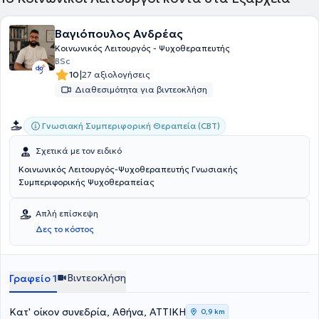
εσωτερικές διεργασίες, που πιθανόν να δυσχεραίνουν την
λειτουργικότητα, η προσομοίωση με πραγματικές συνθήκες τής
ζωής συνιστά την εκδραμάτιση φαντασιώσεων, εμπειριών,
Βαγιόπουλος Ανδρέας
διαστρεβλωμένων ρόλων, αναμνήσεων, εσωτερικών τραυμάτων,
Κοινωνικός Λειτουργός - Ψυχοθεραπευτής
που αναζητούν την έκφραση και την εξισορρόπηση.
BSc
|
10
27 αξιολογήσεις
Διαθεσιμότητα για βιντεοκλήση
Γνωσιακή Συμπεριφορική Θεραπεία (CBT)
Σχετικά με τον ειδικό
Κοινωνικός Λειτουργός-Ψυχοθεραπευτής Γνωσιακής
Συμπεριφορικής Ψυχοθεραπείας
Απλή επίσκεψη
Δες το κόστος
Βιντεοκλήση
Γραφείο 1
Κατ' οίκον συνεδρία, Αθήνα, ΑΤΤΙΚΗ
0,9 km