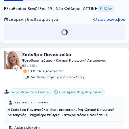
Ελευθερίου Βενιζέλου 19 , Νέο Φάληρο, ΑΤΤΙΚΗ
7,2 km
Επόμενη διαθεσιμότητα
Κλείσε ραντεβού
Σκόνδρα Παναγιούλα
Ψυχοθεραπεύτρια - Κλινική Κοινωνική Λειτουργός
BSc, MSc
|
10.0
34 αξιολογήσεις
Διαθεσιμότητα για βιντεοκλήση
Συστημική Ψυχοθεραπεία
Ψυχοθεραπεία Online
Σχετικά με την ειδικό
Η
Σκόνδρα Παναγιούλα
είναι πιστοποιημένη Κλινική Κοινωνική
Λειτουργός - Ψυχοθεραπεύτρια, κάτοχος άδειας ασκήσεως
επαγγέλματος. Είναι αριστούχος απόφοιτη του Πανεπιστημίου
Πατρών. Εξειδικεύτηκε και ολοκλήρωσε την 4ετή εκπαίδευση της
Απλή επίσκεψη