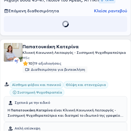
Μιχαήλ Βόδα 45-47, Πεδίον του Άρεως, ΑΤΤΙΚΗ
Επόμενη διαθεσιμότητα
Κλείσε ραντεβού
Παπατουκάκη Κατερίνα
Κλινική Κοινωνική Λειτουργός - Συστημική Ψυχοθεραπεύτρια
MSc
|
10
19 αξιολογήσεις
Διαθεσιμότητα για βιντεοκλήση
Αίσθημα φόβου και πανικού
Θλίψη και στενοχώρια
Συστημική Ψυχοθεραπεία
Σχετικά με την ειδικό
Η
Παπατουκάκη Κατερίνα
είναι Κλινική Κοινωνική Λειτουργός -
Συστημική Ψυχοθεραπεύτρια και διατηρεί το ιδιωτικό της γραφείο
στα Πετράλωνα. Αποφοίτησε από το Τμήμα Κοινωνικής Εργασίας
του Ανώτατου Τεχνολογικού Εκπαιδευτικού Ιδρύματος Αθήνας.
Απλή επίσκεψη