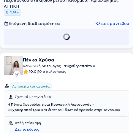
Πεζοπούλου 8 (πλησίον μετρό Πανόρμου), Αμπελόκηποι,
ΑΤΤΙΚΗ
2,8 km
Επόμενη διαθεσιμότητα
Κλείσε ραντεβού
Πέγκα Χρύσα
Κοινωνική Λειτουργός - Ψυχοθεραπεύτρια
|
10.0
10 αξιολογήσεις
Ανησυχία και αγωνία
Σχετικά με την ειδικό
Η Πέγκα Χρυσούλα είναι
Κοινωνική Λειτουργός -
Ψυχοθεραπεύτρια
και διατηρεί ιδιωτικό γραφείο στην Πανόρμου.
Διαθέτει πτυχίο Κοινωνικής Εργασίας από το ΤΕΙ Αθήνας και είναι
εκπαιδευμένη στη Συστημική Ψυχοθεραπεία μέσω του Εργαστηρίου
Απλή επίσκεψη
Διερεύνησης Ανθρωπίνων Σχέσεων. Έχει εργαστεί σε ποικίλα
Δες το κόστος
πλαίσια ψυχικής υγείας, όπως η ΑΜΚΕ ΑΙΓΕΑΣ και το Ερευνητικό