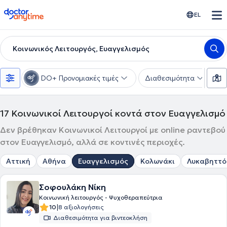
doctoranytime
EL
Κοινωνικός Λειτουργός, Ευαγγελισμός
DO+ Προνομιακές τιμές
Διαθεσιμότητα
Υ
17
Κοινωνικοί Λειτουργοί κοντά στον Ευαγγελισμό
Δεν βρέθηκαν Κοινωνικοί Λειτουργοί με online ραντεβού
στον Ευαγγελισμό, αλλά σε κοντινές περιοχές.
Αττική
Αθήνα
Ευαγγελισμός
Κολωνάκι
Λυκαβηττό
Σοφουλάκη Νίκη
Κοινωνική λειτουργός - Ψυχοθεραπεύτρια
|
10
8 αξιολογήσεις
Διαθεσιμότητα για βιντεοκλήση