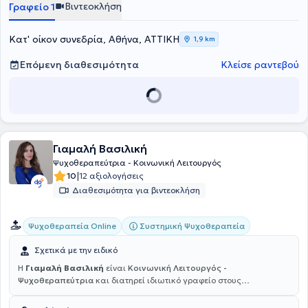
Βιντεοκλήση
Γραφείο 1
Κατ' οίκον συνεδρία, Αθήνα, ΑΤΤΙΚΗ
1,9 km
Επόμενη διαθεσιμότητα
Κλείσε ραντεβού
Γιαμαλή Βασιλική
Ψυχοθεραπεύτρια - Κοινωνική Λειτουργός
|
10
12 αξιολογήσεις
Διαθεσιμότητα για βιντεοκλήση
Συστημική Ψυχοθεραπεία
Ψυχοθεραπεία Online
Σχετικά με την ειδικό
Η
Γιαμαλή Βασιλική
είναι
Κοινωνική Λειτουργός -
Ψυχοθεραπεύτρια
και διατηρεί ιδιωτικό γραφείο στους
Αμπελοκήπους.Είναι κάτοχος πτυχίου Κοινωνικής Εργασίας και
έχει ειδικευτεί στην Συστημική ψυχοθεραπεία στο Θεραπευτικό και