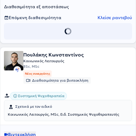
εργάζεται σε σχολεία στο πλαίσιο της Επιτροπής Διεπιστημονικής
Διαθεσιμότητα εξ αποστάσεως
Υποστήριξης.
Επόμενη διαθεσιμότητα
Κλείσε ραντεβού
Πουλάκης Κωνσταντίνος
Κοινωνικός Λειτουργός
BSc, MSc
Νέος συνεργάτης
Διαθεσιμότητα για βιντεοκλήση
Συστημική Ψυχοθεραπεία
Σχετικά με τον ειδικό
Κοινωνικός Λειτουργός, MSc, Ειδ. Συστημικός Ψυχοθεραπευτής
Βιντεοκλήση