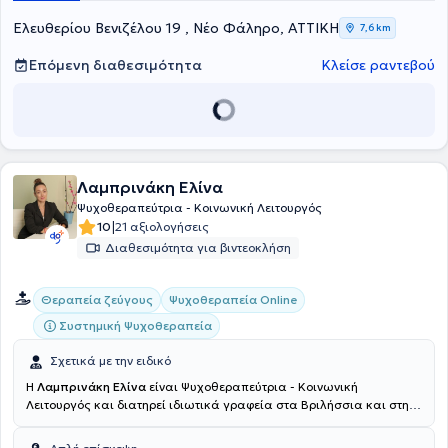
Ελευθερίου Βενιζέλου 19 , Νέο Φάληρο, ΑΤΤΙΚΗ
7,6 km
Επόμενη διαθεσιμότητα
Κλείσε ραντεβού
Λαμπρινάκη Ελίνα
Ψυχοθεραπεύτρια - Κοινωνική Λειτουργός
|
10
21 αξιολογήσεις
Διαθεσιμότητα για βιντεοκλήση
Θεραπεία ζεύγους
Ψυχοθεραπεία Online
Συστημική Ψυχοθεραπεία
Σχετικά με την ειδικό
Η
Λαμπρινάκη Ελίνα
είναι Ψυχοθεραπεύτρια - Κοινωνική
Λειτουργός και διατηρεί ιδιωτικά γραφεία στα Βριλήσσια και στην
Πεντέλη. Είναι απόφοιτος του Τμήματος Κοινωνικής Εργασίας του
Πανεπιστημίου Πατρών, με ειδίκευση στη Συστημική Θεραπεία και