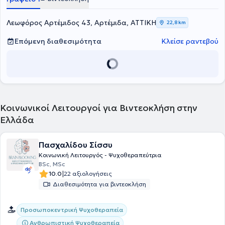
Psychology του University of Essex.
ενώ εργασίες και δημοσιεύσεις της έχουν παρουσιαστεί σε
ελληνικά και διεθνή συνέδρια και έχουν δημοσιευθεί σε ελληνικά
και αγγλόφωνα επιστημονικά περιοδικά, συμπεριλαμβανομένων
Λεωφόρος Αρτέμιδος 43, Αρτέμιδα, ΑΤΤΙΚΗ
22,8 km
συνεδρίων της
Εταιρείας Παθολόγων Ογκολόγων Ελλάδος
καθώς
και διεθνών οργανισμών όπως η
European Association for Palliative
Επόμενη διαθεσιμότητα
Κλείσε ραντεβού
Care
, η
MASCC/ISOO
και η
International Psycho-Oncology Society
.
Κοινωνικοί Λειτουργοί για Βιντεοκλήση στην
Ελλάδα
Πασχαλίδου Σίσσυ
Κοινωνική Λειτουργός - Ψυχοθεραπεύτρια
BSc, MSc
|
10.0
22 αξιολογήσεις
Διαθεσιμότητα για βιντεοκλήση
Προσωποκεντρική Ψυχοθεραπεία
Ανθρωπιστική Ψυχοθεραπεία