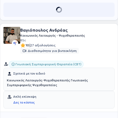
παράλληλα παρείχε ατομική ψυχοθεραπευτική υποστήριξη σε
άτομα που αντιμετώπιζαν ψυχικές δυσκολίες. Η εμπειρία αυτή την
δίδαξε σε βάθος πόσο σημαντικό είναι να βλέπει τον άνθρωπο
πέρα από τη διάγνωση, μέσα στο σύστημα σχέσεων, εμπειριών και
νοημάτων που τον περιβάλλει.
Βαγιόπουλος Ανδρέας
Κοινωνικός Λειτουργός - Ψυχοθεραπευτής
BSc
|
10
27 αξιολογήσεις
Διαθεσιμότητα για βιντεοκλήση
Γνωσιακή Συμπεριφορική Θεραπεία (CBT)
Σχετικά με τον ειδικό
Κοινωνικός Λειτουργός-Ψυχοθεραπευτής Γνωσιακής
Συμπεριφορικής Ψυχοθεραπείας
Απλή επίσκεψη
Δες το κόστος