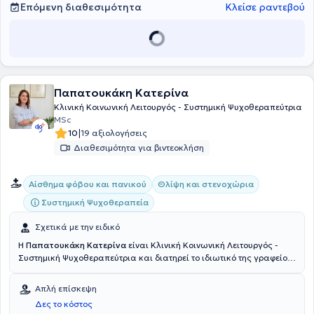
Επόμενη διαθεσιμότητα
Κλείσε ραντεβού
Παπατουκάκη Κατερίνα
Κλινική Κοινωνική Λειτουργός - Συστημική Ψυχοθεραπεύτρια
MSc
|
10
19 αξιολογήσεις
Διαθεσιμότητα για βιντεοκλήση
Αίσθημα φόβου και πανικού
Θλίψη και στενοχώρια
Συστημική Ψυχοθεραπεία
Σχετικά με την ειδικό
Η
Παπατουκάκη Κατερίνα
είναι Κλινική Κοινωνική Λειτουργός -
Συστημική Ψυχοθεραπεύτρια και διατηρεί το ιδιωτικό της γραφείο
στα Πετράλωνα. Αποφοίτησε από το Τμήμα Κοινωνικής Εργασίας
του Ανώτατου Τεχνολογικού Εκπαιδευτικού Ιδρύματος Αθήνας.
Απλή επίσκεψη
Ολοκλήρωσε μεταπτυχιακές σπουδές στις Στρατηγικές Ανάπτυξης
Δες το κόστος
Εφηβικής Υγείας στο τμήμα της Ιατρικής Σχολής του Εθνικού και