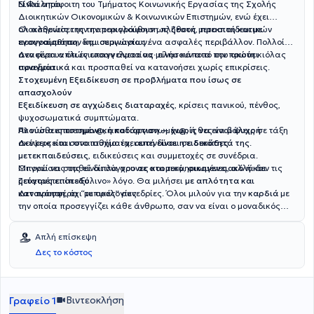
Ν.Φάληρο.
Είναι απόφοιτη του Τμήματος Κοινωνικής Εργασίας της Σχολής
Διοικητικών Οικονομικών & Κοινωνικών Επιστημών, ενώ έχει
ολοκληρώσει την παρακολούθηση πλήθους μετεκπαιδευτικών
Οι ασθενείς της την περιγράφουν ως
ζεστή, προσιτή και με
προγραμμάτων και σεμιναρίων.
ενσυναίσθηση
, δημιουργώντας ένα ασφαλές περιβάλλον. Πολλοί
αναφέρουν ότι ένιωσαν άνετα να μιλήσουν από την πρώτη κιόλας
Δεν είναι απλώς επαγγελματίας· είναι κάποια που
ακούει
συνεδρία.
πραγματικά
και προσπαθεί να κατανοήσει χωρίς επικρίσεις.
Στοχευμένη Εξειδίκευση σε προβλήματα που ίσως σε
απασχολούν
Εξειδίκευση σε αγχώδεις διαταραχές
, κρίσεις πανικού, πένθος,
ψυχοσωματικά συμπτώματα.
Αν νιώθεις πιεσμέν@, αποδιοργανωμέν@, ή θες να βάλεις σε τάξη
Πλούσια επιστημονική κατάρτιση — χωρίς να είναι ψυχρή
σκέψεις και συναισθήματα,
Δεν αρκείται στο πτυχίο: έχει επενδύσει σε
αυτή είναι η ειδικότητά της
δεκάδες
.
μετεκπαιδεύσεις
, ειδικεύσεις και συμμετοχές σε συνέδρια.
Οι γνώσεις της είναι σύγχρονες και τεκμηριωμένες, αλλά δεν τις
Μπορεί να σταθεί δίπλα σου
σε ατομικό, οικογενειακό ή και
μετατρέπει σε «ξύλινο» λόγο. Θα μιλήσει
ζεύγους επίπεδο
.
με απλότητα και
κατανόηση
Δεν προσφέρει “τυπικές” συνεδρίες. Όλοι μιλούν για την
, όχι με ορολογίες.
καρδιά
με
την οποία προσεγγίζει κάθε άνθρωπο, σαν να είναι ο μοναδικός
εκείνη τη στιγμή.
Απλή επίσκεψη
Δες το κόστος
Βιντεοκλήση
Γραφείο 1