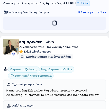
και αγγλόφωνα επιστημονικά περιοδικά, συμπεριλαμβανομένων
Λεωφόρος Αρτέμιδος 43, Αρτέμιδα, ΑΤΤΙΚΗ
2,7 km
συνεδρίων της
Εταιρείας Παθολόγων Ογκολόγων Ελλάδος
καθώς
και διεθνών οργανισμών όπως η
European Association for Palliative
Επόμενη διαθεσιμότητα
Κλείσε ραντεβού
Care
, η
MASCC/ISOO
και η
International Psycho-Oncology Society
.
Λαμπρινάκη Ελίνα
Ψυχοθεραπεύτρια - Κοινωνική Λειτουργός
|
10
21 αξιολογήσεις
Διαθεσιμότητα για βιντεοκλήση
Θεραπεία ζεύγους
Ψυχοθεραπεία Online
Συστημική Ψυχοθεραπεία
Σχετικά με την ειδικό
Η
Λαμπρινάκη Ελίνα
είναι Ψυχοθεραπεύτρια - Κοινωνική
Λειτουργός και διατηρεί ιδιωτικά γραφεία στα Βριλήσσια και στην
Πεντέλη. Είναι απόφοιτος του Τμήματος Κοινωνικής Εργασίας του
Πανεπιστημίου Πατρών, με ειδίκευση στη Συστημική Θεραπεία και
Απλή επίσκεψη
επαγγελματική εμπειρία από το 2018 στον χώρο της ψυχικής