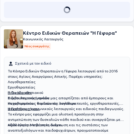
Κέντρο Ειδικών Θεραπειών "Η Γέφυρα"
Κοινωνικός Λειτουργός
Νέος συνεργάτης
Σχετικά με τον ειδικό
Το Κέντρο Ειδικών Θεραπειών η Γέφυρα λειτουργεί από το 2016
στους Αγίους Αναργύρους Αττικής. Παρέχει υπηρεσίες:
Λογοθεραπείας
Εργοθεραπείας
Ειδικού μαθησιακού
Η Ομάδα μας
Συμβουλευτικής γονέων
Η διεπιστημονική ομάδα μας απαρτίζεται από έμπειρους και
Ψυχοθεραπείας παιδιών και ενηλίκων
καταρτισμένους θεραπευτές: λογοθεραπευτές, εργοθεραπευτές,
ψυχολόγους, κοινωνικούς λειτουργούς και ειδικούς παιδαγωγούς.
Η Προσέγγισή μας
Το κέντρο μας εφαρμόζει μια ολιστική προσέγγιση στην
αντιμετώπιση των δυσκολιών κάθε παιδιού και συνεργάζεται με
κάθε πλαίσιο στο οποίο ανήκει.
Αξιολόγηση: Με βάση τη διάγνωση και τις συστάσεις των
αναπτυξιολόγων και παιδοψυχιάτρων, πραγματοποιούμε