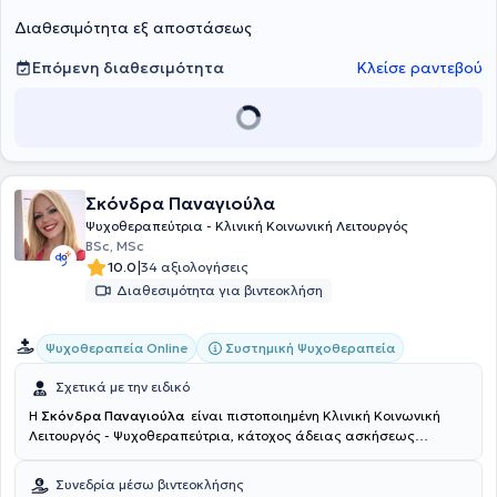
Διαθεσιμότητα εξ αποστάσεως
Επόμενη διαθεσιμότητα
Κλείσε ραντεβού
Σκόνδρα Παναγιούλα
Ψυχοθεραπεύτρια - Κλινική Κοινωνική Λειτουργός
BSc, MSc
|
10.0
34 αξιολογήσεις
Διαθεσιμότητα για βιντεοκλήση
Συστημική Ψυχοθεραπεία
Ψυχοθεραπεία Online
Σχετικά με την ειδικό
Η
Σκόνδρα Παναγιούλα
είναι πιστοποιημένη Κλινική Κοινωνική
Λειτουργός - Ψυχοθεραπεύτρια, κάτοχος άδειας ασκήσεως
επαγγέλματος. Είναι αριστούχος απόφοιτη του Πανεπιστημίου
Πατρών. Εξειδικεύτηκε και ολοκλήρωσε την 4ετή εκπαίδευση της
Συνεδρία μέσω βιντεοκλήσης
στη Συστημική - Οικογενειακή Ψυχοθεραπεία στην Εταιρεία