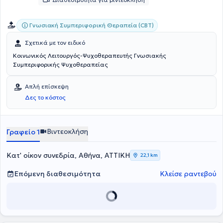
που αναζητούν την έκφραση και την εξισορρόπηση.
Γνωσιακή Συμπεριφορική Θεραπεία (CBT)
Σχετικά με τον ειδικό
Κοινωνικός Λειτουργός-Ψυχοθεραπευτής Γνωσιακής
Συμπεριφορικής Ψυχοθεραπείας
Απλή επίσκεψη
Δες το κόστος
Βιντεοκλήση
Γραφείο 1
Κατ' οίκον συνεδρία, Αθήνα, ΑΤΤΙΚΗ
22,1 km
Επόμενη διαθεσιμότητα
Κλείσε ραντεβού