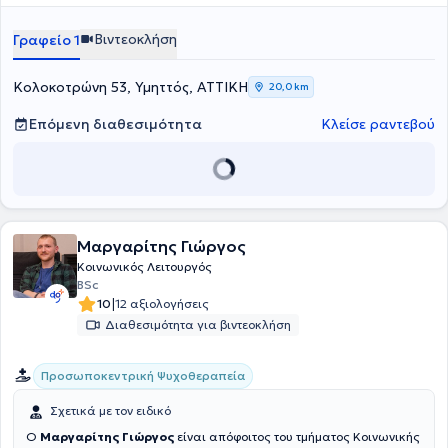
και Έρευνας στη Συστημική Ψυχοθεραπεία "Λόγω Ψυχής", τα
Πρωτοβάθμια Εκπαίδευση, με κύριο ρόλο την υποστήριξη μαθητών,
θεραπευόμενων.
Δικαιώματα του Ανθρώπου από την Εθνική Επιτροπή για τα
γονέων και εκπαιδευτικών μέσω αξιολογήσεων και
Βιντεοκλήση
Γραφείο 1
Δικαιώματα του Ανθρώπου, καθώς και η Ειδική Αγωγή από το
ψυχοκοινωνικών παρεμβάσεων.
Πανεπιστήμιο Αιγαίου.
Κολοκοτρώνη 53, Υμηττός, ΑΤΤΙΚΗ
20,0 km
Επόμενη διαθεσιμότητα
Κλείσε ραντεβού
Μαργαρίτης Γιώργος
Κοινωνικός Λειτουργός
BSc
|
10
12 αξιολογήσεις
Διαθεσιμότητα για βιντεοκλήση
Προσωποκεντρική Ψυχοθεραπεία
Σχετικά με τον ειδικό
Ο
Μαργαρίτης Γιώργος
είναι απόφοιτος του τμήματος Κοινωνικής