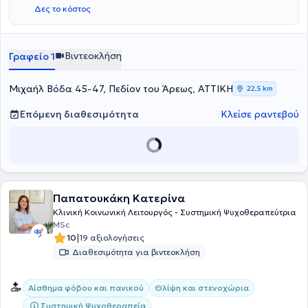
εθελοντικά υπηρεσίες ψυχοθεραπείας και συμβουλευτικής στα
θέση Senior Ψυχοθεραπεύτρια ομάδας- Κοινωνική λειτουργός. Το
Δες το κόστος
Κοινωνικά Ιατρεία Αλληλεγγύης Χαλανδρίου.
2025 συμμετείχε σε ερευνητική εργασία με τίτλο «Loyal hearts,
explorative minds: A co-operative inquiry of HELASYTH on its’
members systemic identity», η οποία διερευνά τον τρόπο με τον
οποίο οι συστημικοί θεραπευτές αντιλαμβάνονται την
Βιντεοκλήση
Γραφείο 1
επαγγελματική τους ταυτότητα και τις προκλήσεις της.
Μιχαήλ Βόδα 45-47, Πεδίον του Άρεως, ΑΤΤΙΚΗ
22,5 km
Επόμενη διαθεσιμότητα
Κλείσε ραντεβού
Παπατουκάκη Κατερίνα
Κλινική Κοινωνική Λειτουργός - Συστημική Ψυχοθεραπεύτρια
MSc
|
10
19 αξιολογήσεις
Διαθεσιμότητα για βιντεοκλήση
Αίσθημα φόβου και πανικού
Θλίψη και στενοχώρια
Συστημική Ψυχοθεραπεία