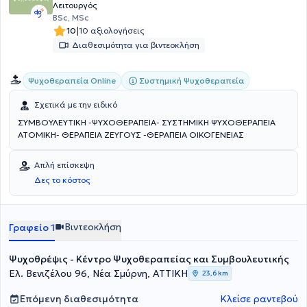
τη σεξουαλική κακοποίηση και τη διαταραχή μετατραυματικού
Λειτουργός
στρες σε διεθνές επιστημονικό περιοδικό. Κατέχει άδεια ασκήσεως
BSc, MSc
επαγγέλματος και είναι ενεργό μέλος του Συνδέσμου Κοινωνικών
|
10
10 αξιολογήσεις
Λειτουργών Ελλάδος και της Ελληνικής Εταιρείας Εφηβικής
Διαθεσιμότητα για βιντεοκλήση
Ιατρικής.
Συστημική Ψυχοθεραπεία
Ψυχοθεραπεία Online
Σχετικά με την ειδικό
ΣΥΜΒΟΥΛΕΥΤΙΚΗ -ΨΥΧΟΘΕΡΑΠΕΙΑ- ΣΥΣΤΗΜΙΚΗ ΨΥΧΟΘΕΡΑΠΕΙΑ
ΑΤΟΜΙΚΗ- ΘΕΡΑΠΕΙΑ ΖΕΥΓΟΥΣ -ΘΕΡΑΠΕΙΑ ΟΙΚΟΓΕΝΕΙΑΣ
Απλή επίσκεψη
Δες το κόστος
Βιντεοκλήση
Γραφείο 1
Ψυχοθρέψις - Κέντρο Ψυχοθεραπείας και Συμβουλευτικής
Ελ. Βενιζέλου 96, Νέα Σμύρνη, ΑΤΤΙΚΗ
23,6 km
Επόμενη διαθεσιμότητα
Κλείσε ραντεβού