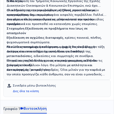
Ν.Φάληρο.
Είναι απόφοιτη του Τμήματος Κοινωνικής Εργασίας της Σχολής
Διοικητικών Οικονομικών & Κοινωνικών Επιστημών, ενώ έχει
ολοκληρώσει την παρακολούθηση πλήθους μετεκπαιδευτικών
Οι ασθενείς της την περιγράφουν ως
ζεστή, προσιτή και με
προγραμμάτων και σεμιναρίων.
ενσυναίσθηση
, δημιουργώντας ένα ασφαλές περιβάλλον. Πολλοί
αναφέρουν ότι ένιωσαν άνετα να μιλήσουν από την πρώτη κιόλας
Δεν είναι απλώς επαγγελματίας· είναι κάποια που
ακούει
συνεδρία.
πραγματικά
και προσπαθεί να κατανοήσει χωρίς επικρίσεις.
Στοχευμένη Εξειδίκευση σε προβλήματα που ίσως σε
απασχολούν
Εξειδίκευση σε αγχώδεις διαταραχές
, κρίσεις πανικού, πένθος,
ψυχοσωματικά συμπτώματα.
Αν νιώθεις πιεσμέν@, αποδιοργανωμέν@, ή θες να βάλεις σε τάξη
Πλούσια επιστημονική κατάρτιση — χωρίς να είναι ψυχρή
σκέψεις και συναισθήματα,
Δεν αρκείται στο πτυχίο: έχει επενδύσει σε
αυτή είναι η ειδικότητά της
δεκάδες
.
μετεκπαιδεύσεις
, ειδικεύσεις και συμμετοχές σε συνέδρια.
Οι γνώσεις της είναι σύγχρονες και τεκμηριωμένες, αλλά δεν τις
Μπορεί να σταθεί δίπλα σου
σε ατομικό, οικογενειακό ή και
μετατρέπει σε «ξύλινο» λόγο. Θα μιλήσει
ζεύγους επίπεδο
.
με απλότητα και
κατανόηση
Δεν προσφέρει “τυπικές” συνεδρίες. Όλοι μιλούν για την
, όχι με ορολογίες.
καρδιά
με
την οποία προσεγγίζει κάθε άνθρωπο, σαν να είναι ο μοναδικός
εκείνη τη στιγμή.
Συνεδρία μέσω βιντεοκλήσης
Δες όλα τα κόστη
Βιντεοκλήση
Γραφείο 1