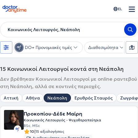
doctoranytime
EL
Κοινωνικός Λειτουργός, Νεάπολη
DO+ Προνομιακές τιμές
Διαθεσιμότητα
Υ
15
Κοινωνικοί Λειτουργοί κοντά στη Νεάπολη
Δεν βρέθηκαν Κοινωνικοί Λειτουργοί με online ραντεβού
στη Νεάπολη, αλλά σε κοντινές περιοχές.
Αττική
Αθήνα
Νεάπολη
Ερυθρός Σταυρός
Ζωγράφ
Προκοπίου-Δέδε Μαίρη
Κοινωνικός Λειτουργός - Ψυχοθεραπεύτρια
BSc, MSc
|
10
15 αξιολογήσεις
Διαθεσιμότητα για βιντεοκλήση