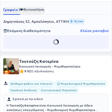
έφηβους, όσο και σε ενήλικες. Έχει επίσης συνεργαστεί εθελοντικά
με το Κοινοτικό Κέντρο Ψυχικής Υγείας Παγκρατίου, όπου
Βιντεοκλήση
Γραφείο 1
αναλάμβανε διαγνωστικά ραντεβού και θεραπευτικές συνεδρίες
ενηλίκων. Στο ιδιωτικό της γραφείο αναλαμβάνει ψυχοθεραπευτικά
ενήλικες και περιστατικά από όλο το φάσμα της ψυχικής υγείας.
Δημητσάνας 52, Αμπελόκηποι, ΑΤΤΙΚΗ
19,2 km
Τέλος είναι μέλος της Ελληνικής Εταιρείας Συστημικής Θεραπείας.
Επόμενη διαθεσιμότητα
Κλείσε ραντεβού
Τουτούζη Κατερίνα
Κοινωνική Λειτουργός - Ψυχοθεραπεύτρια
|
9.9
32 αξιολογήσεις
Ψυχοδυναμική Ψυχοθεραπεία
Αίσθημα φόβου και πανικού
Ομαδική Ανάλυση
Οικογενειακή Θεραπεία
Σχετικά με την ειδικό
Η
Τουτούζη Κατερίνα
είναι Κοινωνική Λειτουργός με άδεια
ασκήσεως επαγγέλματος - Ψυχοδυναμική Ψυχοθεραπεύτρια