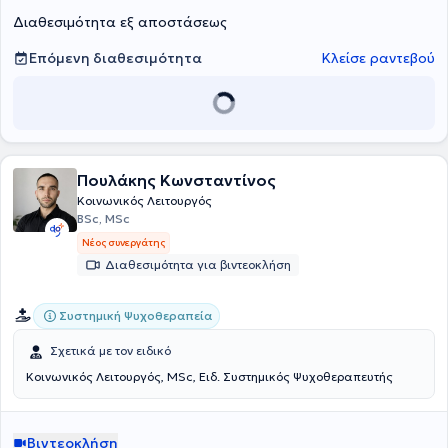
εργάζεται σε σχολεία στο πλαίσιο της Επιτροπής Διεπιστημονικής
Διαθεσιμότητα εξ αποστάσεως
Υποστήριξης.
Επόμενη διαθεσιμότητα
Κλείσε ραντεβού
Πουλάκης Κωνσταντίνος
Κοινωνικός Λειτουργός
BSc, MSc
Νέος συνεργάτης
Διαθεσιμότητα για βιντεοκλήση
Συστημική Ψυχοθεραπεία
Σχετικά με τον ειδικό
Κοινωνικός Λειτουργός, MSc, Ειδ. Συστημικός Ψυχοθεραπευτής
Βιντεοκλήση