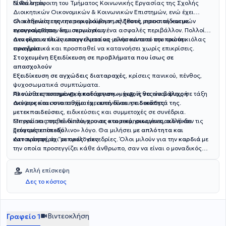
Ν.Φάληρο.
Είναι απόφοιτη του Τμήματος Κοινωνικής Εργασίας της Σχολής
Διοικητικών Οικονομικών & Κοινωνικών Επιστημών, ενώ έχει
ολοκληρώσει την παρακολούθηση πλήθους μετεκπαιδευτικών
Οι ασθενείς της την περιγράφουν ως
ζεστή, προσιτή και με
προγραμμάτων και σεμιναρίων.
ενσυναίσθηση
, δημιουργώντας ένα ασφαλές περιβάλλον. Πολλοί
αναφέρουν ότι ένιωσαν άνετα να μιλήσουν από την πρώτη κιόλας
Δεν είναι απλώς επαγγελματίας· είναι κάποια που
ακούει
συνεδρία.
πραγματικά
και προσπαθεί να κατανοήσει χωρίς επικρίσεις.
Στοχευμένη Εξειδίκευση σε προβλήματα που ίσως σε
απασχολούν
Εξειδίκευση σε αγχώδεις διαταραχές
, κρίσεις πανικού, πένθος,
ψυχοσωματικά συμπτώματα.
Αν νιώθεις πιεσμέν@, αποδιοργανωμέν@, ή θες να βάλεις σε τάξη
Πλούσια επιστημονική κατάρτιση — χωρίς να είναι ψυχρή
σκέψεις και συναισθήματα,
Δεν αρκείται στο πτυχίο: έχει επενδύσει σε
αυτή είναι η ειδικότητά της
δεκάδες
.
μετεκπαιδεύσεις
, ειδικεύσεις και συμμετοχές σε συνέδρια.
Οι γνώσεις της είναι σύγχρονες και τεκμηριωμένες, αλλά δεν τις
Μπορεί να σταθεί δίπλα σου
σε ατομικό, οικογενειακό ή και
μετατρέπει σε «ξύλινο» λόγο. Θα μιλήσει
ζεύγους επίπεδο
.
με απλότητα και
κατανόηση
Δεν προσφέρει “τυπικές” συνεδρίες. Όλοι μιλούν για την
, όχι με ορολογίες.
καρδιά
με
την οποία προσεγγίζει κάθε άνθρωπο, σαν να είναι ο μοναδικός
εκείνη τη στιγμή.
Απλή επίσκεψη
Δες το κόστος
Βιντεοκλήση
Γραφείο 1