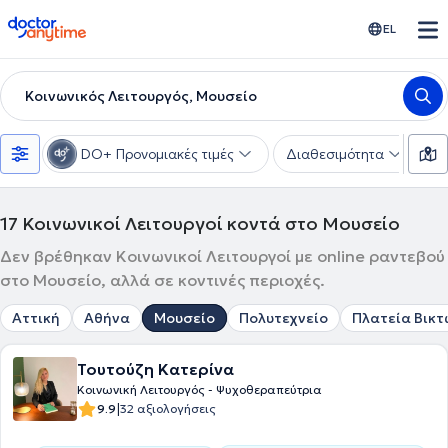
doctoranytime
EL
Κοινωνικός Λειτουργός, Μουσείο
DO+ Προνομιακές τιμές
Διαθεσιμότητα
Υ
17
Κοινωνικοί Λειτουργοί κοντά στο Μουσείο
Δεν βρέθηκαν Κοινωνικοί Λειτουργοί με online ραντεβού
στο Μουσείο, αλλά σε κοντινές περιοχές.
Αττική
Αθήνα
Μουσείο
Πολυτεχνείο
Πλατεία Βικτ
Τουτούζη Κατερίνα
Κοινωνική Λειτουργός - Ψυχοθεραπεύτρια
|
9.9
32 αξιολογήσεις