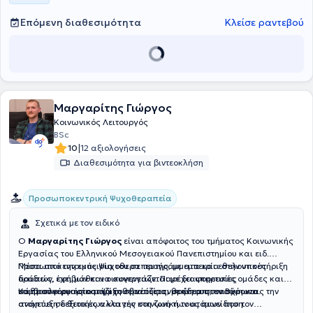
Επόμενη διαθεσιμότητα
Κλείσε ραντεβού
Μαργαρίτης Γιώργος
Κοινωνικός Λειτουργός
BSc
|
10
12 αξιολογήσεις
Διαθεσιμότητα για βιντεοκλήση
Προσωποκεντρική Ψυχοθεραπεία
Σχετικά με τον ειδικό
Ο
Μαργαρίτης Γιώργος
είναι απόφοιτος του τμήματος Κοινωνικής
Εργασίας του Ελληνικού Μεσογειακού Πανεπιστημίου και ειδ.
Προσωποκεντρικός Ψυχοθεραπευτής, με εμπειρία στην υποστήριξη
Μέσα από την εμπειρία του σε προγράμματα και εθελοντικές
παιδιών, εφήβων και οικογενειών. Παρέχει υπηρεσίες
δράσεις, έχει μάθει να συνεργάζεται με διαφορετικές ομάδες και
συμβουλευτικής και ψυχοθεραπείας, με έδρα στον Βύρωνα.
να προσφέρει υποστήριξη σε νέους ανθρώπους, ενισχύοντας την
Κάθε συνεργασία μαζί του βασίζεται στην εμπιστοσύνη και
ανάπτυξη δεξιοτήτων και την κοινωνική τους συνείδηση.
στοχεύει σε θετικές αλλαγές στη ζωή των ατόμων που τον