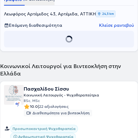
Psychology του University of Essex.
ενώ εργασίες και δημοσιεύσεις της έχουν παρουσιαστεί σε
ελληνικά και διεθνή συνέδρια και έχουν δημοσιευθεί σε ελληνικά
και αγγλόφωνα επιστημονικά περιοδικά, συμπεριλαμβανομένων
Λεωφόρος Αρτέμιδος 43, Αρτέμιδα, ΑΤΤΙΚΗ
24,3 km
συνεδρίων της
Εταιρείας Παθολόγων Ογκολόγων Ελλάδος
καθώς
και διεθνών οργανισμών όπως η
European Association for Palliative
Επόμενη διαθεσιμότητα
Κλείσε ραντεβού
Care
, η
MASCC/ISOO
και η
International Psycho-Oncology Society
.
Κοινωνικοί Λειτουργοί για Βιντεοκλήση στην
Ελλάδα
Πασχαλίδου Σίσσυ
Κοινωνική Λειτουργός - Ψυχοθεραπεύτρια
BSc, MSc
|
10.0
22 αξιολογήσεις
Διαθεσιμότητα για βιντεοκλήση
Προσωποκεντρική Ψυχοθεραπεία
Ανθρωπιστική Ψυχοθεραπεία