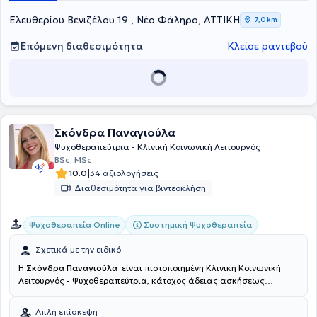
Ελευθερίου Βενιζέλου 19 , Νέο Φάληρο, ΑΤΤΙΚΗ
7,0 km
Επόμενη διαθεσιμότητα
Κλείσε ραντεβού
Σκόνδρα Παναγιούλα
Ψυχοθεραπεύτρια - Κλινική Κοινωνική Λειτουργός
BSc, MSc
|
10.0
34 αξιολογήσεις
Διαθεσιμότητα για βιντεοκλήση
Συστημική Ψυχοθεραπεία
Ψυχοθεραπεία Online
Σχετικά με την ειδικό
Η
Σκόνδρα Παναγιούλα
είναι πιστοποιημένη Κλινική Κοινωνική
Λειτουργός - Ψυχοθεραπεύτρια, κάτοχος άδειας ασκήσεως
επαγγέλματος. Είναι αριστούχος απόφοιτη του Πανεπιστημίου
Πατρών. Εξειδικεύτηκε και ολοκλήρωσε την 4ετή εκπαίδευση της
Απλή επίσκεψη