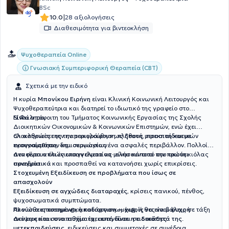
BSc
|
10.0
28 αξιολογήσεις
Διαθεσιμότητα για βιντεοκλήση
Ψυχοθεραπεία Online
Γνωσιακή Συμπεριφορική Θεραπεία (CBT)
Σχετικά με την ειδικό
Η κυρία
Μπονίκου Ειρήνη
είναι Κλινική Κοινωνική Λειτουργός και
Ψυχοθεραπεύτρια και διατηρεί το ιδιωτικό της γραφείο στο
Ν.Φάληρο.
Είναι απόφοιτη του Τμήματος Κοινωνικής Εργασίας της Σχολής
Διοικητικών Οικονομικών & Κοινωνικών Επιστημών, ενώ έχει
ολοκληρώσει την παρακολούθηση πλήθους μετεκπαιδευτικών
Οι ασθενείς της την περιγράφουν ως
ζεστή, προσιτή και με
προγραμμάτων και σεμιναρίων.
ενσυναίσθηση
, δημιουργώντας ένα ασφαλές περιβάλλον. Πολλοί
αναφέρουν ότι ένιωσαν άνετα να μιλήσουν από την πρώτη κιόλας
Δεν είναι απλώς επαγγελματίας· είναι κάποια που
ακούει
συνεδρία.
πραγματικά
και προσπαθεί να κατανοήσει χωρίς επικρίσεις.
Στοχευμένη Εξειδίκευση σε προβλήματα που ίσως σε
απασχολούν
Εξειδίκευση σε αγχώδεις διαταραχές
, κρίσεις πανικού, πένθος,
ψυχοσωματικά συμπτώματα.
Αν νιώθεις πιεσμέν@, αποδιοργανωμέν@, ή θες να βάλεις σε τάξη
Πλούσια επιστημονική κατάρτιση — χωρίς να είναι ψυχρή
σκέψεις και συναισθήματα,
Δεν αρκείται στο πτυχίο: έχει επενδύσει σε
αυτή είναι η ειδικότητά της
δεκάδες
.
μετεκπαιδεύσεις
, ειδικεύσεις και συμμετοχές σε συνέδρια.