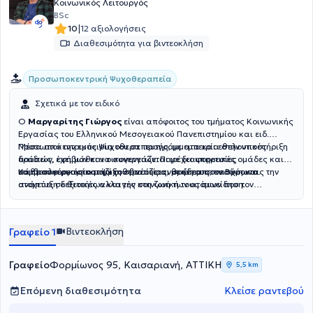
Κοινωνικός Λειτουργός
BSc
|
10
12 αξιολογήσεις
Διαθεσιμότητα για βιντεοκλήση
Προσωποκεντρική Ψυχοθεραπεία
Σχετικά με τον ειδικό
Ο
Μαργαρίτης Γιώργος
είναι απόφοιτος του τμήματος Κοινωνικής
Εργασίας του Ελληνικού Μεσογειακού Πανεπιστημίου και ειδ.
Προσωποκεντρικός Ψυχοθεραπευτής, με εμπειρία στην υποστήριξη
Μέσα από την εμπειρία του σε προγράμματα και εθελοντικές
παιδιών, εφήβων και οικογενειών. Παρέχει υπηρεσίες
δράσεις, έχει μάθει να συνεργάζεται με διαφορετικές ομάδες και
συμβουλευτικής και ψυχοθεραπείας, με έδρα στον Βύρωνα.
να προσφέρει υποστήριξη σε νέους ανθρώπους, ενισχύοντας την
Κάθε συνεργασία μαζί του βασίζεται στην εμπιστοσύνη και
ανάπτυξη δεξιοτήτων και την κοινωνική τους συνείδηση.
στοχεύει σε θετικές αλλαγές στη ζωή των ατόμων που τον
επιλέγουν.
Βιντεοκλήση
Γραφείο 1
Γραφείο
Φορμίωνος 95, Καισαριανή, ΑΤΤΙΚΗ
5,5 km
Επόμενη διαθεσιμότητα
Κλείσε ραντεβού