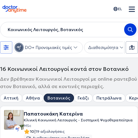
doctoranytime
EL
Κοινωνικός Λειτουργός, Βοτανικός
DO+ Προνομιακές τιμές
Διαθεσιμότητα
Υ
16
Κοινωνικοί Λειτουργοί κοντά στον Βοτανικό
Δεν βρέθηκαν Κοινωνικοί Λειτουργοί με online ραντεβού
στον Βοτανικό, αλλά σε κοντινές περιοχές.
Αττική
Αθήνα
Βοτανικός
Γκάζι
Πετράλωνα
Κερ
Παπατουκάκη Κατερίνα
Κλινική Κοινωνική Λειτουργός - Συστημική Ψυχοθεραπεύτρια
MSc
|
10
19 αξιολογήσεις
Διαθεσιμότητα για βιντεοκλήση