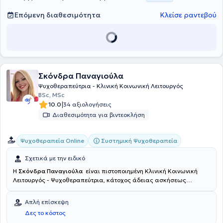
και τη δημιουργία μιας ασφαλούς και υποστηρικτικής
θεραπευτικής σχέσης. Η επαγγελματική της πορεία χαρακτηρίζεται
Επόμενη διαθεσιμότητα
Κλείσε ραντεβού
από διαρκή επιμόρφωση, συμμετοχή σε συνέδρια και ενεργή
εθελοντική δράση.
Σκόνδρα Παναγιούλα
Ψυχοθεραπεύτρια - Κλινική Κοινωνική Λειτουργός
BSc, MSc
|
10.0
34 αξιολογήσεις
Διαθεσιμότητα για βιντεοκλήση
Συστημική Ψυχοθεραπεία
Ψυχοθεραπεία Online
Σχετικά με την ειδικό
Η
Σκόνδρα Παναγιούλα
είναι πιστοποιημένη Κλινική Κοινωνική
Λειτουργός - Ψυχοθεραπεύτρια, κάτοχος άδειας ασκήσεως
επαγγέλματος. Είναι αριστούχος απόφοιτη του Πανεπιστημίου
Πατρών. Εξειδικεύτηκε και ολοκλήρωσε την 4ετή εκπαίδευση της
Απλή επίσκεψη
στη Συστημική - Οικογενειακή Ψυχοθεραπεία στην Εταιρεία
Δες το κόστος
Συστημικής Θεραπείας και Παρέμβασης σε Άτομα,Οικογένειες και