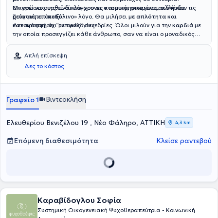
Οι γνώσεις της είναι σύγχρονες και τεκμηριωμένες, αλλά δεν τις
Μπορεί να σταθεί δίπλα σου
σε ατομικό, οικογενειακό ή και
μετατρέπει σε «ξύλινο» λόγο. Θα μιλήσει
ζεύγους επίπεδο
.
με απλότητα και
κατανόηση
Δεν προσφέρει “τυπικές” συνεδρίες. Όλοι μιλούν για την
, όχι με ορολογίες.
καρδιά
με
την οποία προσεγγίζει κάθε άνθρωπο, σαν να είναι ο μοναδικός
εκείνη τη στιγμή.
Απλή επίσκεψη
Δες το κόστος
Βιντεοκλήση
Γραφείο 1
Ελευθερίου Βενιζέλου 19 , Νέο Φάληρο, ΑΤΤΙΚΗ
4,3 km
Επόμενη διαθεσιμότητα
Κλείσε ραντεβού
Καραβίδογλου Σοφία
Συστημική Οικογενειακή Ψυχοθεραπεύτρια - Κοινωνική