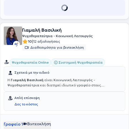
Γιαμαλή Βασιλική
Ψυχοθεραπεύτρια - Κοινωνική Λειτουργός
|
10
12 αξιολογήσεις
Διαθεσιμότητα για βιντεοκλήση
Συστημική Ψυχοθεραπεία
Ψυχοθεραπεία Online
Σχετικά με την ειδικό
Η
Γιαμαλή Βασιλική
είναι
Κοινωνική Λειτουργός -
Ψυχοθεραπεύτρια
και διατηρεί ιδιωτικό γραφείο στους
Αμπελοκήπους.Είναι κάτοχος πτυχίου Κοινωνικής Εργασίας και
έχει ειδικευτεί στην Συστημική ψυχοθεραπεία στο Θεραπευτικό και
Απλή επίσκεψη
Εκπαιδευτικό Ινστιτούτο Υπαρξιακής Συστημικής Προσέγγισης
Δες το κόστος
"Αντίστιξη". Επιπλέον, έχει εργαστεί σε διαφορετικά πλαίσια,
παρεχοντας ψυχοκοινωνική στήριξη σε ευάλωτες ομάδες τόσο σε
έφηβους, όσο και σε ενήλικες. Έχει επίσης συνεργαστεί εθελοντικά
με το Κοινοτικό Κέντρο Ψυχικής Υγείας Παγκρατίου, όπου
Βιντεοκλήση
Γραφείο 1
αναλάμβανε διαγνωστικά ραντεβού και θεραπευτικές συνεδρίες