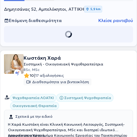
ενηλίκων. Στο ιδιωτικό της γραφείο αναλαμβάνει ψυχοθεραπευτικά
ενήλικες και περιστατικά από όλο το φάσμα της ψυχικής υγείας.
Δημητσάνας 52, Αμπελόκηποι, ΑΤΤΙΚΗ
5,9 km
Τέλος είναι μέλος της Ελληνικής Εταιρείας Συστημικής Θεραπείας.
Επόμενη διαθεσιμότητα
Κλείσε ραντεβού
Κωστάκη Χαρά
Συστημική - Οικογενειακή Ψυχοθεραπεύτρια
BSc, MSc
|
10
17 αξιολογήσεις
Διαθεσιμότητα για βιντεοκλήση
Συστημική Ψυχοθεραπεία
Ψυχοθεραπεία ΛΟΑΤΚΙ
Οικογενειακή Θεραπεία
Σχετικά με την ειδικό
Η Χαρά Κωστάκη είναι Κλινική Κοινωνική Λειτουργός, Συστημική-
Οικογενειακή Ψυχοθεραπεύτρια, MSc και διατηρεί ιδιωτικό
γραφείο στον Υμηττό.
Αποφοίτησε από το τμήμα Κοινωνικής Εργασίας του Πανεπιστημίου