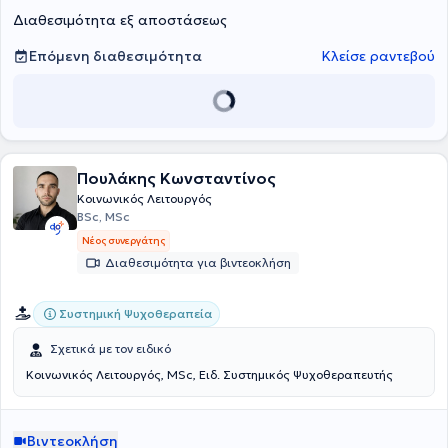
εργάζεται σε σχολεία στο πλαίσιο της Επιτροπής Διεπιστημονικής
Διαθεσιμότητα εξ αποστάσεως
Υποστήριξης.
Επόμενη διαθεσιμότητα
Κλείσε ραντεβού
Πουλάκης Κωνσταντίνος
Κοινωνικός Λειτουργός
BSc, MSc
Νέος συνεργάτης
Διαθεσιμότητα για βιντεοκλήση
Συστημική Ψυχοθεραπεία
Σχετικά με τον ειδικό
Κοινωνικός Λειτουργός, MSc, Ειδ. Συστημικός Ψυχοθεραπευτής
Βιντεοκλήση