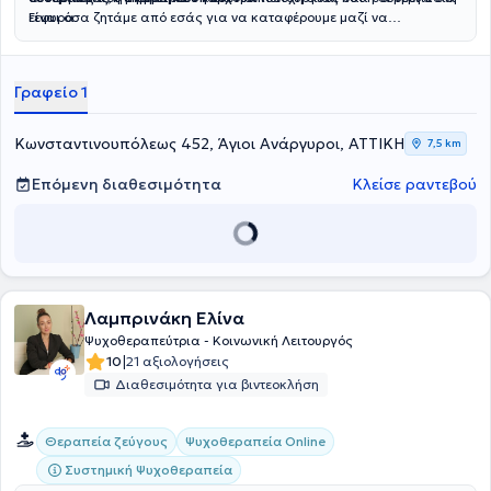
Γεφυρα.
είναι όσα ζητάμε από εσάς για να καταφέρουμε μαζί να
προσφέρουμε στο παιδί τη στήριξη που θα το βοηθήσει
να εξελιχθεί και να ενταχθεί καλύτερα σε κάθε κοινωνικό πλαίσιο.
Γραφείο 1
Κωνσταντινουπόλεως 452, Άγιοι Ανάργυροι, ΑΤΤΙΚΗ
7,5 km
Επόμενη διαθεσιμότητα
Κλείσε ραντεβού
Λαμπρινάκη Ελίνα
Ψυχοθεραπεύτρια - Κοινωνική Λειτουργός
|
10
21 αξιολογήσεις
Διαθεσιμότητα για βιντεοκλήση
Θεραπεία ζεύγους
Ψυχοθεραπεία Online
Συστημική Ψυχοθεραπεία