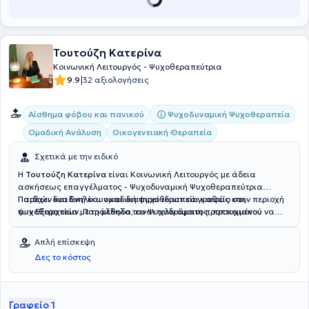
Τουτούζη Κατερίνα
Κοινωνική Λειτουργός - Ψυχοθεραπεύτρια
|
9.9
32 αξιολογήσεις
Ψυχοδυναμική Ψυχοθεραπεία
Αίσθημα φόβου και πανικού
Ομαδική Ανάλυση
Οικογενειακή Θεραπεία
Σχετικά με την ειδικό
Η
Τουτούζη Κατερίνα
είναι Κοινωνική Λειτουργός με άδεια
ασκήσεως επαγγέλματος - Ψυχοδυναμική Ψυχοθεραπεύτρια
Παιδιών και Ενηλίκων και διατηρεί ιδιωτικό γραφείο στην περιοχή
Παρέχει δυαδική και ομαδική ψυχοθεραπεία καθώς και
των Εξαρχείων. Παράλληλα, ειναι τελειόφοιτη προπτυχιακού
ψυχοθεραπεία με τη μέθοδο του Ψυχοδράματος, προκειμένου να
προγράμματος Ψυχολογίας στο ICPS (in collaboration with the
βοηθήσει στην επίλυση δυσκολιών, που είναι πιθανό να έχουν
University of Central Lancashire - UClan, UK). Αναλαμβάνει παιδιά,
μπλοκάρει την υγιή και ισορροπημένη ροή της καθημερινότητας, της
Απλή επίσκεψη
εφήβους, νεαρούς ενήλικες, ενήλικες και ζευγάρια. Συνεργάζεται με
προσωπικής λειτουργικότητας και τη διάδραση στις ανθρώπινες
Δες το κόστος
αξιόπιστους ψυχιάτρους για την διαμόρφωση της κλινικής εικόνας
σχέσεις. Η δυαδική ψυχοθεραπεία είναι η διαδικασία της κατά
του “πάσχοντος” μέλους, για πιθανή διάγνωση και καθορισμό
μόνας και εμπρόσωπης ψυχοθεραπείας, με σκοπό τη διερεύνηση
ενδεχομένης φαρμακευτικής αγωγής καθώς και με ψυχολόγο
των λειτουργιών της προσωπικότητας διαχρονικά και σε όλους
εξειδικευμένο στη χορήγηση των κατάλληλων διαγνωστικών τεστ,
τους τομείς της εξέλιξης του κάθε ανθρώπου. Σκοπός είναι ο
Γραφείο 1