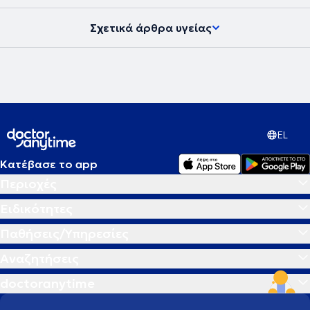
Σχετικά άρθρα υγείας
EL
Κατέβασε το app
Περιοχές
Ειδικότητες
Παθήσεις/Υπηρεσίες
Αναζητήσεις
doctoranytime