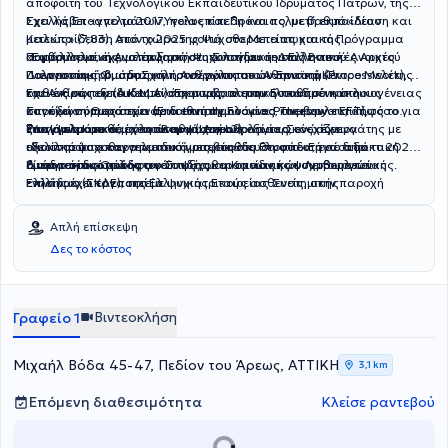
απόφοιτη του Τεχνολογικού Εκπαιδευτικού Ιδρύματος Πατρών, της
Σχολής Επαγγελμάτων Υγείας και Πρόνοιας, με βαθμό «Λίαν
Έχει λάβει -απο το 2017, πολυεπίπεδη και πολυετή εκπαίδευση και
Καλώς» (7,83). Από το 2025 φοιτά στο Μεταπτυχιακό Πρόγραμμα
μετεκπαίδευση στον χώρο της Ψυχοθεραπείας και της
«Εφαρμοσμένη Αναπτυξιακή Ψυχολογία» του Ελληνικού Ανοικτού
συμβουλευτικής, με έμφαση στη Συστημική-Διαλεκτική-
Παράλληλα, έχει ολοκληρώσει εκπαίδευση στις Βασικές Αρχές
Πανεπιστημίου, στη Σχολή Ανθρωπιστικών Επιστημών.
Πολυεστιακή βιωματική προσέγγιση στο Αθηναϊκό Κέντρο Μελέτης
Διεργασίας Ομάδας και στον ρόλο του συντονιστή (Processwork),
του Ανθρώπου (Α.Κ.Μ.Α.). Έχοντας, παρακολουθήσει κύκλους
καθώς και εξειδικευμένα σεμινάρια στην Εστιασμένη στη
Έχει επίσης εκπαιδευτεί στη συμβουλευτική παιδιού και οικογένειας
σπουδών όπως σεμινάρια επιστημολογίας, συμβουλευτικής
Συγκίνηση Θεραπεία (Emotionally Focused Therapy – EFT), τόσο για
και έχει συμμετάσχει σε διεθνή σεμινάρια Processwork, όπως το
επαγγελματικού ρόλου και ψυχοπαθολογίας, ενώ έχει
ζευγάρια όσο και για άτομα (Level 2).
Worldwork με θέμα τη «Βαθιά Δημοκρατία». Συνεχίζει να
Επαγγελματικά, έχει συνεργαστεί ως εξωτερικός συνεργάτης με
ολοκληρώσει και την ειδική μετεκπαίδευση στο «Εργαστήρι
εξελίσσεται επαγγελματικά ως βοηθός θεραπευτή σε διδακτική
ιδιωτικό ψυχοθεραπευτικό γραφείο στη Γλυφάδα, ενώ από το 2025
Διεργασίας Ομάδας».
ομάδα προσωπικής ανάπτυξης και ομαδικής ψυχοθεραπείας
διατηρεί ιδιωτικό γραφείο ψυχοθεραπείας και συμβουλευτικής.
Είναι τακτικό μέλος του Συνδέσμου Κοινωνικών Λειτουργών
ενηλίκων, υπό εποπτεία.
Επίσης έχει εργαστεί με ψυχιατρικούς ασθενείς, στην παροχή
Ελλάδας (ΣΚΛΕ), της Ελληνικής Εταιρείας Συστημικής
υπηρεσιών ολοκληρωμένης κοινοτικής φροντίδας, στο ΚΨΥ Αγ.
Ψυχοθεραπείας (ΕΛ.Ε.ΣΥ.Θ). Είναι εγγεγραμμένη στο μητρώο
Αναργύρων. Παράλληλα, συμμετέχει ενεργά, προσφέροντας
επαγγελματιών δράσεων Πολιτιστικής Συνταγογράφησης, απο τη
Απλή επίσκεψη
εθελοντικά υπηρεσίες ψυχοθεραπείας και συμβουλευτικής στα
θέση Senior Ψυχοθεραπεύτρια ομάδας- Κοινωνική λειτουργός. Το
Δες το κόστος
Κοινωνικά Ιατρεία Αλληλεγγύης Χαλανδρίου.
2025 συμμετείχε σε ερευνητική εργασία με τίτλο «Loyal hearts,
explorative minds: A co-operative inquiry of HELASYTH on its’
members systemic identity», η οποία διερευνά τον τρόπο με τον
οποίο οι συστημικοί θεραπευτές αντιλαμβάνονται την
Βιντεοκλήση
Γραφείο 1
επαγγελματική τους ταυτότητα και τις προκλήσεις της.
Μιχαήλ Βόδα 45-47, Πεδίον του Άρεως, ΑΤΤΙΚΗ
3,1 km
Επόμενη διαθεσιμότητα
Κλείσε ραντεβού