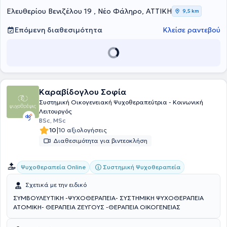
Ελευθερίου Βενιζέλου 19 , Νέο Φάληρο, ΑΤΤΙΚΗ
9,5 km
Επόμενη διαθεσιμότητα
Κλείσε ραντεβού
Καραβίδογλου Σοφία
Συστημική Οικογενειακή Ψυχοθεραπεύτρια - Κοινωνική
Λειτουργός
BSc, MSc
|
10
10 αξιολογήσεις
Διαθεσιμότητα για βιντεοκλήση
Συστημική Ψυχοθεραπεία
Ψυχοθεραπεία Online
Σχετικά με την ειδικό
ΣΥΜΒΟΥΛΕΥΤΙΚΗ -ΨΥΧΟΘΕΡΑΠΕΙΑ- ΣΥΣΤΗΜΙΚΗ ΨΥΧΟΘΕΡΑΠΕΙΑ
ΑΤΟΜΙΚΗ- ΘΕΡΑΠΕΙΑ ΖΕΥΓΟΥΣ -ΘΕΡΑΠΕΙΑ ΟΙΚΟΓΕΝΕΙΑΣ