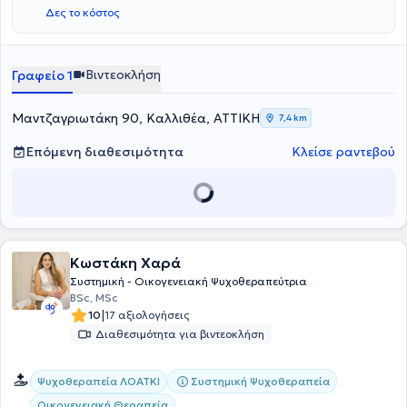
τεκμηριωμένης ψυχοθεραπευτικής υποστήριξης. Η θεραπευτική της
την διαχείριση δύσκολων συναισθημάτων, τη βελτίωση των
Δες το κόστος
προσέγγιση είναι συνθετική και βασίζεται σε στοιχεία από την
σχέσεών τους και ενίσχυσης της ψυχικής τους ανθεκτικότητας.
Γνωστική - Συμπεριφορική Προσέγγιση (CBT), την Ψυχοδυναμική
Στόχος της είναι να δημιουργεί ένα
ασφαλές, υποστηρικτικό και
Προσέγγιση και την Συστημική Προσέγγιση. Προσαρμόζει κάθε
εμπιστευτικό θεραπευτικό πλαίσιο,
όπου κάθε άτομο μπορεί να
θεραπευτικό πλάνο στις μοναδικές ανάγκες του κάθε ανθρώπου,
εκφραστεί ελεύθερα και να εργαστεί προς την προσωπική του
Βιντεοκλήση
Γραφείο 1
λαμβάνοντας υπόψη τόσο τις προσωπικές του εμπειρίες, όσο και το
εξέλιξη.
οικογενειακό και κοινωνικό του περιβάλλον.
Μαντζαγριωτάκη 90, Καλλιθέα, ΑΤΤΙΚΗ
7,4 km
Επόμενη διαθεσιμότητα
Κλείσε ραντεβού
Κωστάκη Χαρά
Συστημική - Οικογενειακή Ψυχοθεραπεύτρια
BSc, MSc
|
10
17 αξιολογήσεις
Διαθεσιμότητα για βιντεοκλήση
Συστημική Ψυχοθεραπεία
Ψυχοθεραπεία ΛΟΑΤΚΙ
Οικογενειακή Θεραπεία