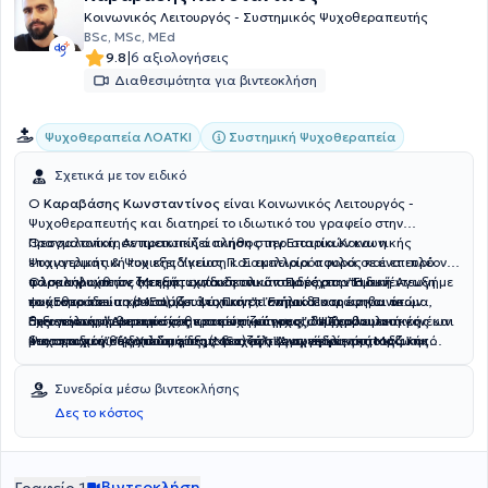
Κοινωνικός Λειτουργός - Συστημικός Ψυχοθεραπευτής
BSc, MSc, MEd
|
9.8
6 αξιολογήσεις
Διαθεσιμότητα για βιντεοκλήση
Συστημική Ψυχοθεραπεία
Ψυχοθεραπεία ΛΟΑΤΚΙ
Σχετικά με τον ειδικό
Ο
Καραβάσης Κωνσταντίνος
είναι Κοινωνικός Λειτουργός -
Ψυχοθεραπευτής και διατηρεί το ιδιωτικό του γραφείο στην
Θεσσαλονίκη. Αντιμετωπίζει πλήθος περιστατικών και η
Πραγματοποίησε πρακτική άσκηση στην Εταιρία Κοινωνικής
επαγγελματική του εξειδίκευση και εμπειρία αφορά σε ένα ευρύ
Ψυχιατρικής & Ψυχικής Υγείας Π. Σακελλαρόπουλος και επιπλέον
φάσμα ψυχικών ζητημάτων/δυσκολιών. Παρέχει ατομική
παρακολούθησε τα εξής εκπαιδευτικά σεμινάρια: ”Η συνέντευξη με
Ολοκλήρωσε τις Μεταπτυχιακές του σπουδές στην Ειδική Αγωγή
ψυχοθεραπεία και συμβουλευτική σε ενήλικα και έφηβα άτομα,
το άτομο που παρουσιάζει ψύχωση”, ”Εκπαίδευση κοινωνικών
και Εκπαίδευση (MEd), από το Πανεπιστήμιο Πατρών και το
οικογενειακή θεραπεία, θεραπεία ζεύγους, συμβουλευτική γονέων
δεξιοτήτων, ”Διαταραχές προσωπικότητας”, ”Ψυχοσωματικές
Πανεπιστήμιο Λευκωσίας και είναι κάτοχος δεύτερου
Έχει πολυετή εμπειρία στην παροχή υπηρεσιών Συμβουλευτικής και
και ομαδική θεραπεία, είτε με δια ζώσης συνεδρίες στο ιδιωτικό
διαταραχές”, ”Αγχώδεις διαταραχές”, ”Αγωγή κοινότητας”, ”
μεταπτυχιακού διπλώματος (MSc) στη Διαχείριση της Μαζικής
Ψυχοκοινωνικής Υποστήριξης σε ανήλικους, ενήλικα άτομα και
γραφείο είτε διαδικτυακά. Κατέχει άδεια ασκήσεως επαγγέλματος
Ενδυνάμωση ατόμων με ψυχικές διαταραχές”, ” Η έννοια του
Μετανάστευσης και Πληθυσμών σε Κίνηση, από το Αριστοτέλειο
οικογένειες και για σειρά ετών εργάστηκε σε διάφορους φορείς και
κοινωνικού λειτουργού (37/20217) και εξειδικεύτηκε στη Συστημική
Recovery στην ψυχική υγεία”, ”Συνηγορία στην Ψυχική Υγεία”.
Πανεπιστήμιο Θεσσαλονίκης (ΑΠΘ).
Μη Κυβερνητικές Οργανώσεις. Ακόμη, παρείχε εθελοντικά
Συνεδρία μέσω βιντεοκλήσης
Ψυχοθεραπεία, από το τετραετές εκπαιδευτικό πρόγραμμα του
ψυχοκοινωνική υποστήριξη στην τηλεφωνική γραμμή 10306, του
Δες το κόστος
Ινστιτούτο Συστημικής Προσέγγισης & Οικογενειακής Θεραπείας
Υπουργείου Υγείας και Συμβουλευτική και Συστημική
στην Θεσσαλονίκη (πιστοποιημένο εκπαιδευτικό κέντρο από την
Ψυχοθεραπεία σε Συμβουλευτικό Σταθμό στην Θεσσαλονίκη.
Ευρωπαϊκή Εταιρεία Οικογενειακής Θεραπείας (EFTA) και πλήρες
Επιπλέον, έχει εργαστεί στην Πρωτοβάθμια Εκπαίδευση και σε
μέλος του Επιμελητηρίου Εκπαιδευτικών Ινστιτούτων – Full Member
ειδικό σχολείο, στο Κέντρο Διεπιστημονικής Αξιολόγησης,
Βιντεοκλήση