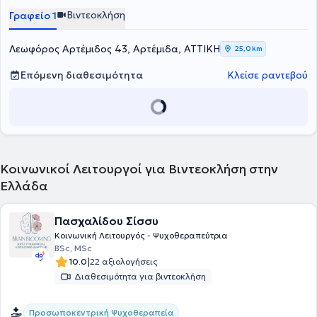
εξέλιξη των σπουδών της στο πρόγραμμα
της ελληνικής έκδοσης
ανθεκτικότητα.
«Οδηγός Επιβίωσης Ασθενών με Καρκίνο»
BSc (Hons) in
,
Βιντεοκλήση
Γραφείο 1
Psychology του University of Essex.
ενώ εργασίες και δημοσιεύσεις της έχουν παρουσιαστεί σε
ελληνικά και διεθνή συνέδρια και έχουν δημοσιευθεί σε ελληνικά
και αγγλόφωνα επιστημονικά περιοδικά, συμπεριλαμβανομένων
Λεωφόρος Αρτέμιδος 43, Αρτέμιδα, ΑΤΤΙΚΗ
25,0 km
συνεδρίων της
Εταιρείας Παθολόγων Ογκολόγων Ελλάδος
καθώς
και διεθνών οργανισμών όπως η
European Association for Palliative
Επόμενη διαθεσιμότητα
Κλείσε ραντεβού
Care
, η
MASCC/ISOO
και η
International Psycho-Oncology Society
.
Κοινωνικοί Λειτουργοί για Βιντεοκλήση στην
Ελλάδα
Πασχαλίδου Σίσσυ
Κοινωνική Λειτουργός - Ψυχοθεραπεύτρια
BSc, MSc
|
10.0
22 αξιολογήσεις
Διαθεσιμότητα για βιντεοκλήση
Προσωποκεντρική Ψυχοθεραπεία