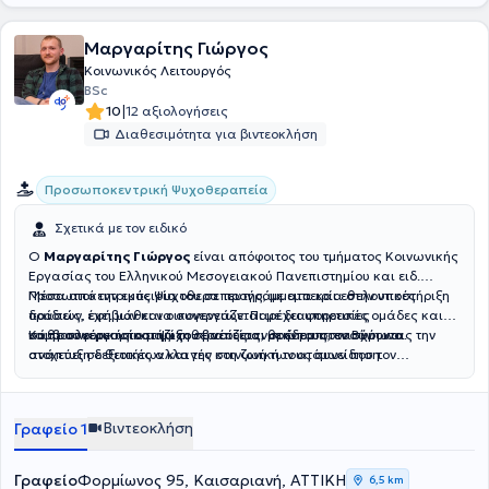
ιδιωτικά Κέντρα Ψυχοθεραπείας και Οικογενειακής
Θεραπείας, προσφέροντας συμβουλευτική γονέων και
Μαργαρίτης Γιώργος
ψυχοθεραπεία σε εφήβους, ενήλικες και οικογένειες. Τέλος αξίζει
να σημειωθεί ότι έχει δημοσιεύσει επιστημονική εργασία με θέμα
Κοινωνικός Λειτουργός
τη σεξουαλική κακοποίηση και τη διαταραχή μετατραυματικού
BSc
στρες σε διεθνές επιστημονικό περιοδικό. Κατέχει άδεια ασκήσεως
|
10
12 αξιολογήσεις
επαγγέλματος και είναι ενεργό μέλος του Συνδέσμου Κοινωνικών
Διαθεσιμότητα για βιντεοκλήση
Λειτουργών Ελλάδος και της Ελληνικής Εταιρείας Εφηβικής
Ιατρικής.
Προσωποκεντρική Ψυχοθεραπεία
Σχετικά με τον ειδικό
Ο
Μαργαρίτης Γιώργος
είναι απόφοιτος του τμήματος Κοινωνικής
Εργασίας του Ελληνικού Μεσογειακού Πανεπιστημίου και ειδ.
Προσωποκεντρικός Ψυχοθεραπευτής, με εμπειρία στην υποστήριξη
Μέσα από την εμπειρία του σε προγράμματα και εθελοντικές
παιδιών, εφήβων και οικογενειών. Παρέχει υπηρεσίες
δράσεις, έχει μάθει να συνεργάζεται με διαφορετικές ομάδες και
συμβουλευτικής και ψυχοθεραπείας, με έδρα στον Βύρωνα.
να προσφέρει υποστήριξη σε νέους ανθρώπους, ενισχύοντας την
Κάθε συνεργασία μαζί του βασίζεται στην εμπιστοσύνη και
ανάπτυξη δεξιοτήτων και την κοινωνική τους συνείδηση.
στοχεύει σε θετικές αλλαγές στη ζωή των ατόμων που τον
επιλέγουν.
Βιντεοκλήση
Γραφείο 1
Γραφείο
Φορμίωνος 95, Καισαριανή, ΑΤΤΙΚΗ
6,5 km