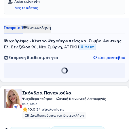
Απλή επίσκεψη
Δες το κόστος
Βιντεοκλήση
Γραφείο 1
Ψυχοθρέψις - Κέντρο Ψυχοθεραπείας και Συμβουλευτικής
Ελ. Βενιζέλου 96, Νέα Σμύρνη, ΑΤΤΙΚΗ
9,3 km
Επόμενη διαθεσιμότητα
Κλείσε ραντεβού
Σκόνδρα Παναγιούλα
Ψυχοθεραπεύτρια - Κλινική Κοινωνική Λειτουργός
BSc, MSc
|
10.0
34 αξιολογήσεις
Διαθεσιμότητα για βιντεοκλήση