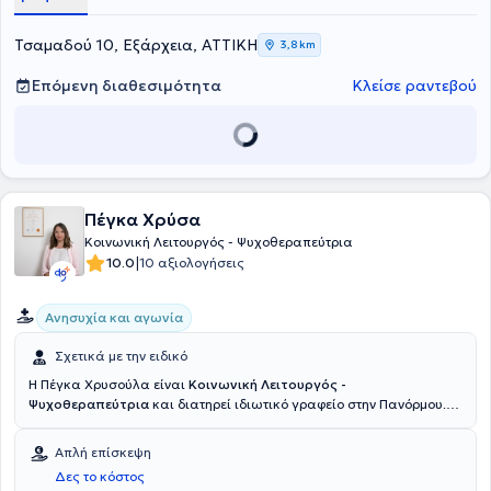
προκειμένου να γίνει μία πλήρης ψυχολογική αξιολόγηση του
εντοπισμός των δυνατοτήτων και των δυσκολιών, των
ενδιαφερομένου (παιδί, ενήλικας, ζευγάρι).
διαστρεβλώσεων, σε συναισθηματικό και ενδοψυχικό επίπεδο,
προκειμένου με τις θεραπευτικές παρεμβάσεις να επιτευχθεί,
Τσαμαδού 10, Εξάρχεια, ΑΤΤΙΚΗ
3,8 km
βελτίωση και αποκατάσταση. Ή Δυαδική Ψυχοθεραπεία είναι
πιθανό να αποτελεί προστάδιο για την είσοδο στη θεραπευτική
Επόμενη διαθεσιμότητα
Κλείσε ραντεβού
ομάδα. Η Θεραπευτική συμμαχία είναι προϋπόθεση για την
αποτελεσματική εξέλιξη της συνεργασίας. Το ψυχόδραμα αποτελεί
μία ψυχοθεραπευτική μέθοδο, η οποία ενεργοποιεί, μέσω της
δράσης, εσωτερικές και ψυχολογικές διαστάσεις τού εαυτού, που
γίνονται άμεσα αντιληπτές και καθρεφτίζονται μέσω της
αντανάκλασης, που προϋποτίθεται, μεταξύ των μελών μιας
Πέγκα Χρύσα
ομάδας. Η δραματική αναπαράσταση του εαυτού αποκαλύπτουν
εσωτερικές διεργασίες, που πιθανόν να δυσχεραίνουν την
Κοινωνική Λειτουργός - Ψυχοθεραπεύτρια
λειτουργικότητα, η προσομοίωση με πραγματικές συνθήκες τής
|
10.0
10 αξιολογήσεις
ζωής συνιστά την εκδραμάτιση φαντασιώσεων, εμπειριών,
διαστρεβλωμένων ρόλων, αναμνήσεων, εσωτερικών τραυμάτων,
Ανησυχία και αγωνία
που αναζητούν την έκφραση και την εξισορρόπηση.
Σχετικά με την ειδικό
Η Πέγκα Χρυσούλα είναι
Κοινωνική Λειτουργός -
Ψυχοθεραπεύτρια
και διατηρεί ιδιωτικό γραφείο στην Πανόρμου.
Διαθέτει πτυχίο Κοινωνικής Εργασίας από το ΤΕΙ Αθήνας και είναι
εκπαιδευμένη στη Συστημική Ψυχοθεραπεία μέσω του Εργαστηρίου
Απλή επίσκεψη
Διερεύνησης Ανθρωπίνων Σχέσεων. Έχει εργαστεί σε ποικίλα
Δες το κόστος
πλαίσια ψυχικής υγείας, όπως η ΑΜΚΕ ΑΙΓΕΑΣ και το Ερευνητικό