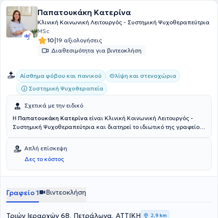
Παπατουκάκη Κατερίνα
Κλινική Κοινωνική Λειτουργός - Συστημική Ψυχοθεραπεύτρια
MSc
|
10
19 αξιολογήσεις
Διαθεσιμότητα για βιντεοκλήση
Αίσθημα φόβου και πανικού
Θλίψη και στενοχώρια
Συστημική Ψυχοθεραπεία
Σχετικά με την ειδικό
Η
Παπατουκάκη Κατερίνα
είναι Κλινική Κοινωνική Λειτουργός -
Συστημική Ψυχοθεραπεύτρια και διατηρεί το ιδιωτικό της γραφείο
στα Πετράλωνα. Αποφοίτησε από το Τμήμα Κοινωνικής Εργασίας
του Ανώτατου Τεχνολογικού Εκπαιδευτικού Ιδρύματος Αθήνας.
Απλή επίσκεψη
Ολοκλήρωσε μεταπτυχιακές σπουδές στις Στρατηγικές Ανάπτυξης
Δες το κόστος
Εφηβικής Υγείας στο τμήμα της Ιατρικής Σχολής του Εθνικού και
Καποδιστριακού Πανεπιστημίου Αθηνών. Επιπλέον, διαθέτει
πιστοποίηση Παιδαγωγικής Επάρκειας από την
Ανωτάτη Σχολή
Παιδαγωγικής και Τεχνολογικής Εκπαίδευσης
, ενώ εκπαιδεύεται
Βιντεοκλήση
Γραφείο 1
στη Συστημική - Διαλεκτική Προσέγγιση στο Αθηναϊκό Κέντρο
Μελέτης του Ανθρώπου (ΑΚΜΑ). Επαγγελματικά έχει απασχοληθεί
σε κλινικά πλαίσια όπως το Πολυδύναμο Κοινοτικό Ιατρείο του
Τριών Ιεραρχών 68, Πετράλωνα, ΑΤΤΙΚΗ
2,9 km