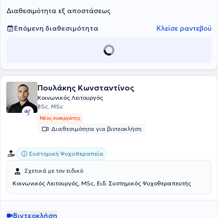
εργάζεται σε σχολεία στο πλαίσιο της Επιτροπής Διεπιστημονικής
Διαθεσιμότητα εξ αποστάσεως
Υποστήριξης.
Επόμενη διαθεσιμότητα
Κλείσε ραντεβού
Πουλάκης Κωνσταντίνος
Κοινωνικός Λειτουργός
BSc, MSc
Νέος συνεργάτης
Διαθεσιμότητα για βιντεοκλήση
Συστημική Ψυχοθεραπεία
Σχετικά με τον ειδικό
Κοινωνικός Λειτουργός, MSc, Ειδ. Συστημικός Ψυχοθεραπευτής
Βιντεοκλήση