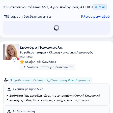
Κωνσταντινουπόλεως 452, Άγιοι Ανάργυροι, ΑΤΤΙΚΗ
7,1 km
Επόμενη διαθεσιμότητα
Κλείσε ραντεβού
Σκόνδρα Παναγιούλα
Ψυχοθεραπεύτρια - Κλινική Κοινωνική Λειτουργός
BSc, MSc
|
10.0
34 αξιολογήσεις
Διαθεσιμότητα για βιντεοκλήση
Συστημική Ψυχοθεραπεία
Ψυχοθεραπεία Online
Σχετικά με την ειδικό
Η
Σκόνδρα Παναγιούλα
είναι πιστοποιημένη Κλινική Κοινωνική
Λειτουργός - Ψυχοθεραπεύτρια, κάτοχος άδειας ασκήσεως
επαγγέλματος. Είναι αριστούχος απόφοιτη του Πανεπιστημίου
Πατρών. Εξειδικεύτηκε και ολοκλήρωσε την 4ετή εκπαίδευση της
Απλή επίσκεψη