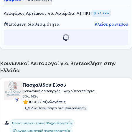
Psychology του University of Essex.
ενώ εργασίες και δημοσιεύσεις της έχουν παρουσιαστεί σε
ελληνικά και διεθνή συνέδρια και έχουν δημοσιευθεί σε ελληνικά
και αγγλόφωνα επιστημονικά περιοδικά, συμπεριλαμβανομένων
Λεωφόρος Αρτέμιδος 43, Αρτέμιδα, ΑΤΤΙΚΗ
23,3 km
συνεδρίων της
Εταιρείας Παθολόγων Ογκολόγων Ελλάδος
καθώς
και διεθνών οργανισμών όπως η
European Association for Palliative
Επόμενη διαθεσιμότητα
Κλείσε ραντεβού
Care
, η
MASCC/ISOO
και η
International Psycho-Oncology Society
.
Κοινωνικοί Λειτουργοί για Βιντεοκλήση στην
Ελλάδα
Πασχαλίδου Σίσσυ
Κοινωνική Λειτουργός - Ψυχοθεραπεύτρια
BSc, MSc
|
10.0
22 αξιολογήσεις
Διαθεσιμότητα για βιντεοκλήση
Προσωποκεντρική Ψυχοθεραπεία
Ανθρωπιστική Ψυχοθεραπεία