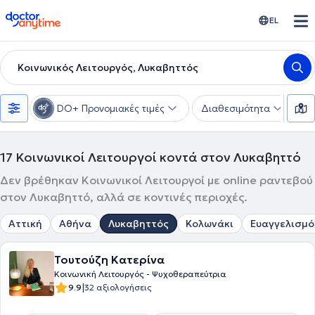
doctoranytime
EL
Κοινωνικός Λειτουργός, Λυκαβηττός
DO+ Προνομιακές τιμές
Διαθεσιμότητα
Υ
17
Κοινωνικοί Λειτουργοί κοντά στον Λυκαβηττό
Δεν βρέθηκαν Κοινωνικοί Λειτουργοί με online ραντεβού
στον Λυκαβηττό, αλλά σε κοντινές περιοχές.
Αττική
Αθήνα
Λυκαβηττός
Κολωνάκι
Ευαγγελισμό
Τουτούζη Κατερίνα
Κοινωνική Λειτουργός - Ψυχοθεραπεύτρια
|
9.9
32 αξιολογήσεις