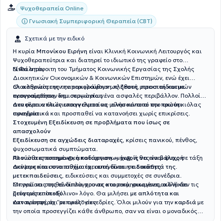
Ψυχοθεραπεία Online
Γνωσιακή Συμπεριφορική Θεραπεία (CBT)
Σχετικά με την ειδικό
Η κυρία
Μπονίκου Ειρήνη
είναι Κλινική Κοινωνική Λειτουργός και
Ψυχοθεραπεύτρια και διατηρεί το ιδιωτικό της γραφείο στο
Ν.Φάληρο.
Είναι απόφοιτη του Τμήματος Κοινωνικής Εργασίας της Σχολής
Διοικητικών Οικονομικών & Κοινωνικών Επιστημών, ενώ έχει
ολοκληρώσει την παρακολούθηση πλήθους μετεκπαιδευτικών
Οι ασθενείς της την περιγράφουν ως
ζεστή, προσιτή και με
προγραμμάτων και σεμιναρίων.
ενσυναίσθηση
, δημιουργώντας ένα ασφαλές περιβάλλον. Πολλοί
αναφέρουν ότι ένιωσαν άνετα να μιλήσουν από την πρώτη κιόλας
Δεν είναι απλώς επαγγελματίας· είναι κάποια που
ακούει
συνεδρία.
πραγματικά
και προσπαθεί να κατανοήσει χωρίς επικρίσεις.
Στοχευμένη Εξειδίκευση σε προβλήματα που ίσως σε
απασχολούν
Εξειδίκευση σε αγχώδεις διαταραχές
, κρίσεις πανικού, πένθος,
ψυχοσωματικά συμπτώματα.
Αν νιώθεις πιεσμέν@, αποδιοργανωμέν@, ή θες να βάλεις σε τάξη
Πλούσια επιστημονική κατάρτιση — χωρίς να είναι ψυχρή
σκέψεις και συναισθήματα,
Δεν αρκείται στο πτυχίο: έχει επενδύσει σε
αυτή είναι η ειδικότητά της
δεκάδες
.
μετεκπαιδεύσεις
, ειδικεύσεις και συμμετοχές σε συνέδρια.
Οι γνώσεις της είναι σύγχρονες και τεκμηριωμένες, αλλά δεν τις
Μπορεί να σταθεί δίπλα σου
σε ατομικό, οικογενειακό ή και
μετατρέπει σε «ξύλινο» λόγο. Θα μιλήσει
ζεύγους επίπεδο
.
με απλότητα και
κατανόηση
Δεν προσφέρει “τυπικές” συνεδρίες. Όλοι μιλούν για την
, όχι με ορολογίες.
καρδιά
με
την οποία προσεγγίζει κάθε άνθρωπο, σαν να είναι ο μοναδικός
εκείνη τη στιγμή.