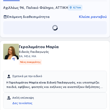
προσεγγίσεις, ενσυναίσθηση και συνεργασία με την οικογένεια.
Στόχος είναι η δημιουργία ενός ασφαλούς και υποστηρικτικού
Αχιλλέως 96, Παλαιό Φάληρο, ΑΤΤΙΚΗ
6,7 km
περιβάλλοντος, όπου κάθε παιδί μπορεί να εξελιχθεί με τον δικό του
ρυθμό και να χτίσει τα θεμέλια για μια ισορροπημένη και
Επόμενη διαθεσιμότητα
Κλείσε ραντεβού
δημιουργική πορεία.
Γερολυμάτου Μαρία
Ειδικός Παιδαγωγός
BA, MEd, ΜΑ
Νέος συνεργάτης
Σχετικά με την ειδικό
Η
Γερολυμάτου Μαρία
είναι Ειδική Παιδαγωγός,
και υποστηρίζει
παιδιά, εφήβους, φοιτητές και ενήλικες να αναπτύξουν δεξιότητες
μάθησης, οργάνωσης, επικοινωνίας, αυτορρύθμισης, συνεργασίας,
διαχείρισης χρόνου, προσαρμογής, διαχείρισης προβλημάτων και
Απλή επίσκεψη
συμπεριφοράς ώστε να ανταποκρίνονται με μεγαλύτερη
Δες το κόστος
αυτοπεποίθηση και αυτονομία στις απαιτήσεις του σχολείου, των
σπουδών και της καθημερινής ζωής. Διαθέτει ευρεία
επιστημονική