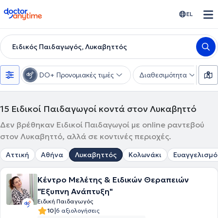
doctoranytime
EL
Ειδικός Παιδαγωγός, Λυκαβηττός
DO+ Προνομιακές τιμές
Διαθεσιμότητα
Υ
15
Ειδικοί Παιδαγωγοί κοντά στον Λυκαβηττό
Δεν βρέθηκαν Ειδικοί Παιδαγωγοί με online ραντεβού
στον Λυκαβηττό, αλλά σε κοντινές περιοχές.
Αττική
Αθήνα
Λυκαβηττός
Κολωνάκι
Ευαγγελισμό
Κέντρο Μελέτης & Ειδικών Θεραπειών
"Έξυπνη Ανάπτυξη"
Ειδική Παιδαγωγός
|
10
6 αξιολογήσεις