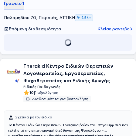
Γραφείο 1
σχεδιάζεται εξατομικευμένο πρόγραμμα παρέμβασης με στόχο τη
βελτίωση της ανάγνωσης, της γραφής, της κατανόησης, της
συγκέντρωσης, της οργάνωσης και των στρατηγικών μάθησης. Η
Παλαμηδίου 70, Πειραιάς, ΑΤΤΙΚΗ
9,5 km
ειδική παιδαγωγική παρέμβαση αποσκοπεί στην ενίσχυση της
αυτοπεποίθησης του παιδιού, στην ανάπτυξη της αυτονομίας του
Επόμενη διαθεσιμότητα
Κλείσε ραντεβού
και στη δημιουργία μιας θετικής σχέσης με τη μάθηση.
Therakid Κέντρο Ειδικών Θεραπειών
Λογοθεραπείας, Εργοθεραπείας,
Ψυχοθεραπείας και Ειδικής Αγωγής
Ειδικός Παιδαγωγός
|
10
1 αξιολόγηση
Διαθεσιμότητα για βιντεοκλήση
Σχετικά με τον ειδικό
Το Κέντρο Ειδικών Θεραπειών
TheraKid
βρίσκεται στην Κηφισιά και
τελεί υπό την επιστημονική διεύθυνση της Ψυχολόγου –
Ψυχοθεραπεύτριας
Η ομάδα του Κέντρου Ειδικών Θεραπειών αποτελείται από
Αγγελικής Μουσταφά Μήτση
. Το Κέντρο