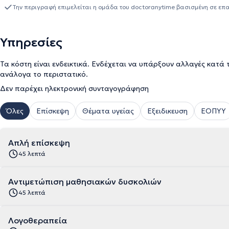
Καποδιστριακό Πανεπιστήμιο Αθηνών, παρακολουθώντας παράλ
Την περιγραφή επιμελείται η ομάδα του doctoranytime βασισμένη σε επ
μάθησης. Εργάστηκε ως Λογοθεραπεύτρια στο Ειδικό Επαγγελματι
της πρακτικής της άσκησης, εργάστηκε στο Εθνικό Ίδρυμα Αποκ
αφασίας, δυσαρθρίας, απραξίας, δυσφαγίας και διαταραχές φών
Υπηρεσίες
στο διαδίκτυο, σε ενημερωτικά sites και portals, συνεργάζεται με
μέλος του Συλλόγου Επιστημόνων Λογοπαθολόγων - Λογοθεραπε
Τα κόστη είναι ενδεικτικά. Ενδέχεται να υπάρξουν αλλαγές κατά 
ανάλογα το περιστατικό.
Δεν παρέχει ηλεκτρονική συνταγογράφηση
Όλες
Επίσκεψη
Θέματα υγείας
Εξειδικευση
ΕΟΠΥΥ
Απλή επίσκεψη
45 λεπτά
Αντιμετώπιση μαθησιακών δυσκολιών
45 λεπτά
Λογοθεραπεία