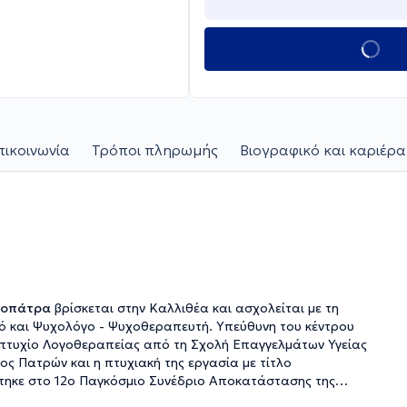
πικοινωνία
Τρόποι πληρωμής
Βιογραφικό και καριέρα
λεοπάτρα
βρίσκεται στην Καλλιθέα και ασχολείται με τη
γό και Ψυχολόγο - Ψυχοθεραπευτή. Υπεύθυνη του κέντρου
ι πτυχίο Λογοθεραπείας από τη Σχολή Επαγγελμάτων Υγείας
ς Πατρών και η πτυχιακή της εργασία με τίτλο
τηκε στο 12ο Παγκόσμιο Συνέδριο Αποκατάστασης της
την "Εκπαιδευτική Ψυχολογία" στο Εθνικό και