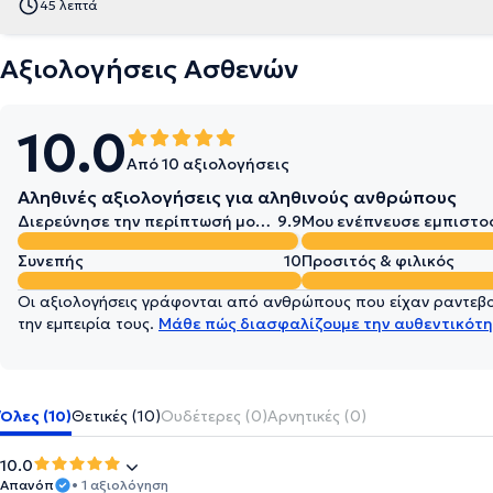
45 λεπτά
Αξιολογήσεις Ασθενών
10.0
Από 10 αξιολογήσεις
Αληθινές αξιολογήσεις για αληθινούς ανθρώπους
Διερεύνησε την περίπτωσή μου σε βάθος
9.9
Μου ενέπνευσε εμπιστο
Συνεπής
10
Προσιτός & φιλικός
Οι αξιολογήσεις γράφονται από ανθρώπους που είχαν ραντεβού
την εμπειρία τους.
Μάθε πώς διασφαλίζουμε την αυθεντικότη
Όλες (10)
Θετικές (10)
Ουδέτερες (0)
Αρνητικές (0)
10.0
Απανόπ
• 1 αξιολόγηση