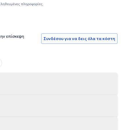
ληλα πλήθος προγραμμάτων επιμόρφωσης και δια βίου
αληθευμένες πληροφορίες.
κό Γυμνάσιο Αγίου Δημητρίου Αττικής, ενώ στα πλαίσια
ατάστασης Αναπήρων, όπου ασχολήθηκε με περιστατικά
ησης σε ενήλικα άτομα. Τέλος, άρθρα της δημοσιεύονται
 το φιλανθρωπικό σωματείο "Οι Φίλοι του Παιδιού" και είναι
υτών Ελλάδος.
την επίσκεψη
Συνδέσου για να δεις όλα τα κόστη