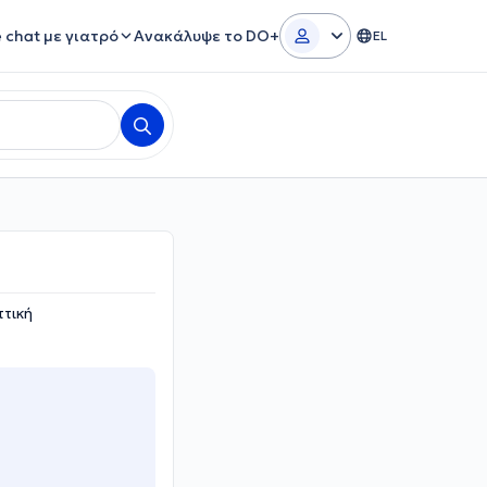
e chat με γιατρό
Ανακάλυψε το DO+
EL
ττική