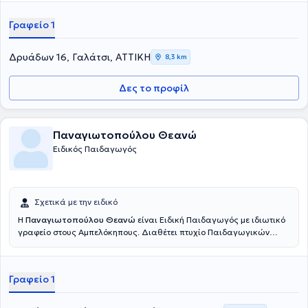
Γραφείο 1
Δρυάδων 16, Γαλάτσι, ΑΤΤΙΚΗ
8,3 km
Δες το προφίλ
Παναγιωτοπούλου Θεανώ
Ειδικός Παιδαγωγός
Σχετικά με την ειδικό
Η
Παναγιωτοπούλου Θεανώ
είναι Ειδική Παιδαγωγός με ιδιωτικό
γραφείο στους Αμπελόκηπους. Διαθέτει πτυχίο Παιδαγωγικών
Επιστημών από το Université Paris 8 και μεταπτυχιακό με θέμα: "Η
δυσλεξία και οι δυσκολίες που προκαλεί στην παιδαγωγική σχέση"
από το ίδιο πανεπιστήμιο. Είναι πιστοποιημένη σύμβουλος Davis®
Γραφείο 1
για την αντιμετώπιση της δυσλεξίας και άλλων μαθησιακών
δυσκολιών. Ο R. Davis πιστεύει, ότι η δυσλεξία είναι το αποτέλεσμα
ενός έμφυτου πνευματικού χαρίσματος ή ταλέντου. Οι άνθρωποι