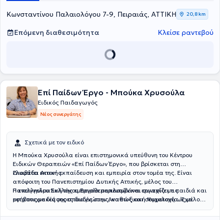
Κωνσταντίνου Παλαιολόγου 7-9, Πειραιάς, ΑΤΤΙΚΗ
20,8 km
Επόμενη διαθεσιμότητα
Κλείσε ραντεβού
Επί Παίδων Έργο - Μπούκα Χρυσούλα
Ειδικός Παιδαγωγός
Νέος συνεργάτης
Σχετικά με τον ειδικό
Η Μπούκα Χρυσούλα είναι επιστημονικά υπεύθυνη του Κέντρου
Ειδικών Θεραπειών «Επί Παίδων Έργο», που βρίσκεται στη
Γλυφάδα Αττικής.
Διαθέτει εκτενή εκπαίδευση και εμπειρία στον τομέα της. Είναι
απόφοιτη του Πανεπιστημίου Δυτικής Αττικής, μέλος του
Πανελληνίου Συλλόγου Εργοθεραπευτών και συνεχίζει τις
Η επαγγελματική της εμπειρία περιλαμβάνει εργασία με παιδιά και
μεταπτυχιακές της σπουδές στην Αναπτυξιακή Ψυχολογία. Έχει
εφήβους με διάφορες διαγνώσεις, καθώς και συμμετοχή ως μέλος
λάβει πιστοποιήσεις στην Αισθητηριακή Ολοκλήρωση (S.I.T.), στη
Ειδικών Επιτροπών Αξιολόγησης στο πλαίσιο του προγράμματος
χορήγηση του ΕΔΑΛΦΑ τεστ, στη Δέσμη Κινητικής Αξιολόγησης
«Προσωπικός Βοηθός για Άτομα με Αναπηρία». Η συνεχής