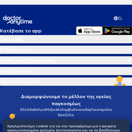
EL
Κατέβασε το app
Περιοχές
Ειδικότητες
Παθήσεις/Υπηρεσίες
Αναζητήσεις
doctoranytime
Διαμορφώνουμε το μέλλον της υγείας
παγκοσμίως
Ελλάδα
Βέλγιο
Μεξικό
Κολομβία
Εκουαδόρ
Γουατεμάλα
Βραζιλία
Χρησιμοποιούμε cookies για να σου προσφέρουμε μια κορυφαία
προσωποποιημένη εμπειρία doctoranytime και να σε βοηθήσουμε