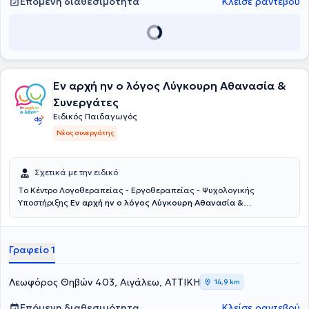
Επόμενη διαθεσιμότητα
Κλείσε ραντεβού
πιο σύγχρονα και ελεγμένα πρότυπα.
ζωής του.
Εν αρχή ην ο λόγος Λύγκουρη Αθανασία &
Συνεργάτες
Ειδικός Παιδαγωγός
Νέος συνεργάτης
Σχετικά με την ειδικό
Tο Κέντρο Λογοθεραπείας - Εργοθεραπείας - Ψυχολογικής
Υποστήριξης
Εν αρχή ην ο λόγος Λύγκουρη Αθανασία &
Συνεργάτες
εδρεύει στο Αιγάλεω. Λειτουργεί από το 2008,
παρέχοντας υπηρεσίες Λογοθεραπείας, Εργοθερααπείας, Ειδικής
Διαπαιδαγώγησης, Ψυχολογικής και Συμβουλευτικής Υποστήριξης.
Γραφείο 1
Απευθύνεται σε παιδιά που παρουσιάζουν αυτισμό, ΔΕΠΥ,
αρθρωτικές δυσκολίες, γλωσσική καθυστέρηση, τραυλισμό,
δυσκολίες αισθητηριακής επεξεργασίας, μαθησιακές δυσκολίες,
Λεωφόρος Θηβών 403, Αιγάλεω, ΑΤΤΙΚΗ
14,9 km
δυσπραξία, γλωσσική δυσπραξία, θέματα συμπεριφοράς,
συναισθηματικές διαταραχές, έλλειψη αυτοπεποίθησης, ειδική
Επόμενη διαθεσιμότητα
Κλείσε ραντεβού