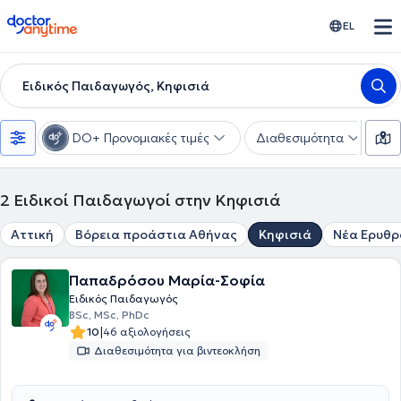
doctoranytime
EL
Ειδικός Παιδαγωγός, Κηφισιά
DO+ Προνομιακές τιμές
Διαθεσιμότητα
Υ
2
Ειδικοί Παιδαγωγοί στην Κηφισιά
Αττική
Βόρεια προάστια Αθήνας
Κηφισιά
Νέα Ερυθρ
Παπαδρόσου Μαρία-Σοφία
Ειδικός Παιδαγωγός
BSc, MSc, PhDc
|
10
46 αξιολογήσεις
Διαθεσιμότητα για βιντεοκλήση