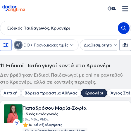
doctoranytime
EL
Ειδικός Παιδαγωγός, Κρυονέρι
DO+ Προνομιακές τιμές
Διαθεσιμότητα
Υ
11
Ειδικοί Παιδαγωγοί κοντά στο Κρυονέρι
Δεν βρέθηκαν Ειδικοί Παιδαγωγοί με online ραντεβού
στο Κρυονέρι, αλλά σε κοντινές περιοχές.
Αττική
Βόρεια προάστια Αθήνας
Κρυονέρι
Άγιος Στ
Παπαδρόσου Μαρία-Σοφία
Ειδικός Παιδαγωγός
BSc, MSc, PhDc
|
10
46 αξιολογήσεις
Διαθεσιμότητα για βιντεοκλήση