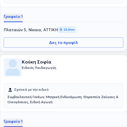
Νίκαια. Είναι πτυχιούχος του Παιδαγωγικού Τμήματος του
Πανεπιστημίου Πατρών, ενώ διαθέτει πλούσια παρακολούθηση
Σεμιναρίων μακράς διάρκειας, παρακολούθηση εργασιών
Γραφείο 1
Ημερίδων και Συνεδρίων. Παρέχει κατ' οίκον συνεδρίες, δωρεάν
αξιολόγηση, συμβουλευτική γονέων. ενώ συνεργάζεται και με
Εργοθεραπευτή.
Πλαταιών 5, Νίκαια, ΑΤΤΙΚΗ
23,8 km
Δες το προφίλ
Κούκη Σοφία
Ειδικός Παιδαγωγός
Σχετικά με την ειδικό
Συμβουλευτική Γονέων, Μητρική Ενδυνάμωση, Θεραπεία Ζεύγους &
Οικογένειας, Ειδική Αγωγή
Γραφείο 1