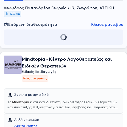
για τα παιδιά, είναι το εφαλτήριο και η κινητήρια δύναμη για να
συνεχίσουν να προσφέρουν τις παροχές τους στο μέγιστο των
Λεωφόρος Παπανδρέου Γεωργίου 19, Ζωγράφου, ΑΤΤΙΚΗ
δυνατοτήτων τους. Βρίσκονται συνεχώς σε εγρήγορση και
12,3 km
ανανεώνουν τις μεθόδους διδασκαλίας τους, αλλά και εκτέλεσης
των θεραπευτικών προγραμμάτων του κέντρου, ακολουθώντας τα
Επόμενη διαθεσιμότητα
Κλείσε ραντεβού
πιο σύγχρονα και ελεγμένα πρότυπα.
Mindtopia - Κέντρο Λογοθεραπείας και
Ειδικών Θεραπειών
Ειδικός Παιδαγωγός
Νέος συνεργάτης
Σχετικά με την ειδικό
To
Mindtopia
είναι ένα Διεπιστημονικό Κέντρο Ειδικών Θεραπειών
και Ανάπτυξης Δεξιοτήτων για παιδιά, εφήβους και ενήλικες όπου η
εξέλιξη και η υποστήριξη του κάθε ατόμου βρίσκονται στο επίκεντρο.
Προσφέρονται υπηρεσίες Ειδικού Παιδαγωγού με εξατομικευμένα
Απλή επίσκεψη
εκπαιδευτικά προγράμματα για παιδιά με μαθησιακές δυσκολίες,
Δες το κόστος