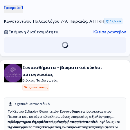
διαδικασία, έχοντας πιστοποίηση Microsoft Educator.
Γραφείο 1
Κωνσταντίνου Παλαιολόγου 7-9, Πειραιάς, ΑΤΤΙΚΗ
19,5 km
Επόμενη διαθεσιμότητα
Κλείσε ραντεβού
Συναισθήματα - βιωματικοί κύκλοι
αυτογνωσίας
Ειδικός Παιδαγωγός
Νέος συνεργάτης
Σχετικά με τον ειδικό
Το Κέντρο Ειδικών Θεραπειών
Συναισθήματα,
βρίσκεται στον
Πειραιά και παρέχει ολοκληρωμένες υπηρεσίες αξιολόγησης,
πρόληψης και θεραπευτικής παρέμβασης για παιδιά, εφήβους και
Η διεπιστημονική ομάδα του κέντρου αποτελείται από
τις οικογένειές τους. Στόχος του είναι η ολιστική υποστήριξη της
εξειδικευμένους επαγγελματίες, οι οποίοι συνεργάζονται στενά για