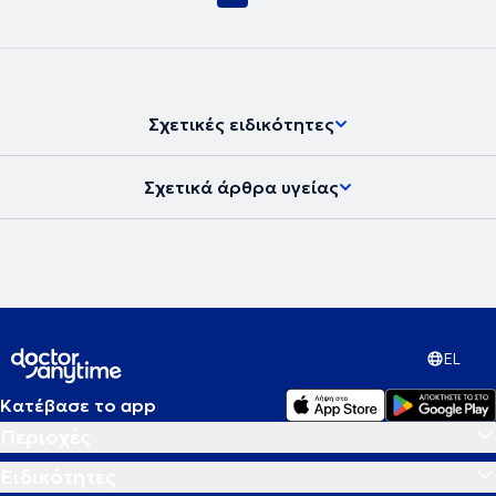
Πατρών, με μεταπτυχιακό στην Ειδική Αγωγή και Εκπαίδευση από
το Πανεπιστήμιο Λευκωσίας. Έχει εργαστεί ως εκπαιδευτικός στην
ιδιωτική και δημόσια εκπαίδευση. Έχει συμμετάσχει σε
εκπαιδεύσεις και σεμινάρια ενώ ταυτόχρονα έχει λάβει
πιστοποίηση σε σταθμισμένα εργαλεία αξιολόγησης μαθησιακών
δυσκολιών, όπως το Αθηνά Τεστ. Τα τελευταία χρόνια
Σχετικές ειδικότητες
συνεργάζεται με κέντρα ειδικών θεραπειών, αναλαμβάνοντας τα
προγράμματα ειδικής παρέμβασης για παιδιά προσχολικής και
σχολικής ηλικίας με νευροαναπτυξιακές ειδικές μαθησιακές
Σχετικά άρθρα υγείας
δυσκολίες.
EL
Κατέβασε το app
Περιοχές
Ειδικότητες