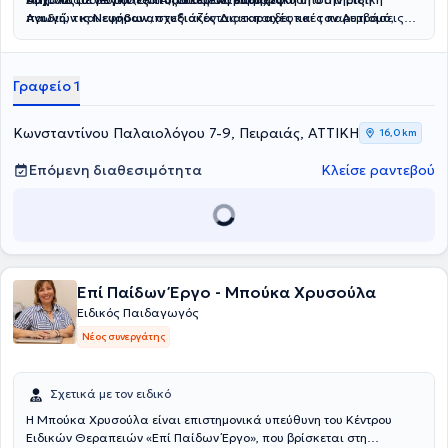
Αγωγή, τις Νευροαναπτυξιακές Διαταραχές και τον Αυτισμό,
παιδιών και εφήβων,
σχεδιάζοντας εκπαιδευτικές παρεμβάσεις
καθώς και εμπειρία στην πρωτοβάθμια και δευτεροβάθμια
που ανταποκρίνονται στις ιδιαίτερες ανάγκες τους. Παράλληλα,
εκπαίδευση.
αξιοποιεί σύγχρονα ψηφιακά εργαλεία στην εκπαιδευτική
διαδικασία, έχοντας πιστοποίηση Microsoft Educator.
Γραφείο 1
Κωνσταντίνου Παλαιολόγου 7-9, Πειραιάς, ΑΤΤΙΚΗ
16,0 km
Επόμενη διαθεσιμότητα
Κλείσε ραντεβού
Επί Παίδων Έργο - Μπούκα Χρυσούλα
Ειδικός Παιδαγωγός
Νέος συνεργάτης
Σχετικά με τον ειδικό
Η Μπούκα Χρυσούλα είναι επιστημονικά υπεύθυνη του Κέντρου
Ειδικών Θεραπειών «Επί Παίδων Έργο», που βρίσκεται στη