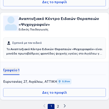
Δες το προφίλ
Αναπτυξιακό Κέντρο Ειδικών Θεραπειών
«Ψυχογραφείν»
Ειδικός Παιδαγωγός
Σχετικά με τον ειδικό
Το
Αναπτυξιακό Κέντρο Ειδικών Θεραπειών «Ψυχογραφείν»
είναι
μονάδα πρωτοβάθμιας φροντίδας ψυχικής υγείας στο Αιγάλεω για
παιδιά από 16 μηνών, εφήβους, ενήλικες, οικογένειες με
συναισθηματικές δυσκολίες, ΔΕΠΥ, αυτισμό (ΔΑΦ), νοητική
υστέρηση, ειδικές μαθησιακές δυσκολίες - δυσλεξία, κινητικές
Γραφείο 1
δυσκολίες, δυσκολίες στο λόγο, σύνδρομο Down κ.α. Στελεχώνεται
από διεπιστημονική ομάδα επαγγελματιών ψυχικής υγείας,
παιδοψυχίατρους (εξωτερικοί συνεργάτες), ψυχίατρους (εξωτερικοί
Ευρυτανίας 27, Αιγάλεω, ΑΤΤΙΚΗ
9,8 km
συνεργάτες), ψυχολόγους, ψυχοθεραπευτές, λογοθεραπευτές,
εργοθεραπευτές, ειδικούς παιδαγωγούς, κοινωνιολόγους -
Δες το προφίλ
εγκληματολόγους, σύμβουλους ψυχικής υγείας κλπ. Υπεύθυνη του
«Ψυχογραφείν» είναι η Ψυχολόγος - Ψυχοθεραπεύτρια Μπέττυ
(Πετρούλα) Μενούνου. Η Πέτρου Φωτεινή Ειρήνη είναι Ειδική
Παιδαγωγός απόφοιτος του τμήματος ΤΕΕΑΠΗ του Πανεπιστημίου
1
2