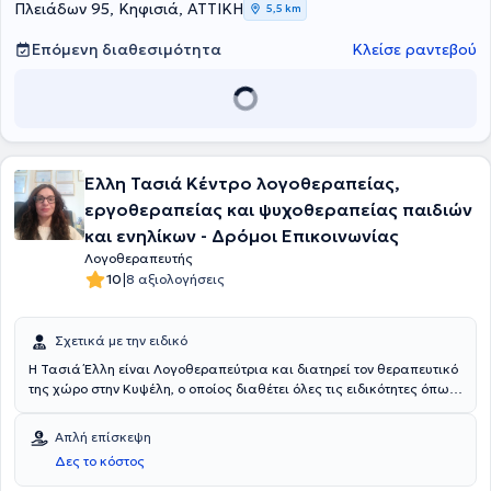
προσβάσιμη και ουσιαστική εκπαίδευση, την οδήγησε στη
Πλειάδων 95, Κηφισιά, ΑΤΤΙΚΗ
5,5 km
δημιουργία της πλατφόρμας ELITEutoring.gr, έναν σύγχρονο,
προσβάσιμο και ουσιαστικό χώρο μάθησης που ανταποκρίνεται
Επόμενη διαθεσιμότητα
Κλείσε ραντεβού
στις ανάγκες των μαθητών του σήμερα.Παράλληλα, διατηρεί
ιδιωτικό γραφείο Ειδικής Αγωγής στην Κηφισιά, όπου υποστηρίζει
παιδιά και εφήβους με ενσυναίσθηση, εξειδίκευση και πραγματικό
ενδιαφέρον για την πρόοδό τους.
Έλλη Τασιά Κέντρο λογοθεραπείας,
εργοθεραπείας και ψυχοθεραπείας παιδιών
και ενηλίκων - Δρόμοι Επικοινωνίας
Λογοθεραπευτής
|
10
8 αξιολογήσεις
Σχετικά με την ειδικό
Η Τασιά Έλλη είναι Λογοθεραπεύτρια και διατηρεί τον θεραπευτικό
της χώρο στην Κυψέλη, ο οποίος διαθέτει όλες τις ειδικότητες όπως
λογοθεραπεία, εργοθεραπεία, ψυχοπαιδαγωγικά προγράμματα,
ψυχοθεραπεία και ομάδες κοινωνικών δεξιοτήτων.Είναι κάτοχος
Απλή επίσκεψη
Bachelor από το Queen Margaret University ενώ έχει λάβει
Δες το κόστος
μετεκπαίδευση στις Επίκτητες Νευρολογικές Διαταραχές. Εχει
παρακολουθήσει πλήθος μετεκπαιδευτικών σεμιναρίων καθώς και