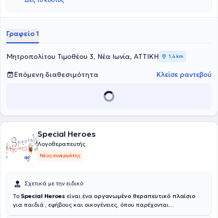
του Ανώτατου Τεχνολογικού Εκπαιδευτικού Ιδρύματος Ιωαννίνων
και είναι κάτοχος μεταπτυχιακού στην Ειδική Αγωγή και
Εκπαίδευση από το Πανεπιστήμιο Λευκωσίας. Διαθέτει εμπειρία,
έχοντας εργαστεί σε Κέντρα Ειδικών Θεραπειών και εξειδικεύεται
Γραφείο 1
στις μαθησιακές δυσκολίες, στην καθυστέρηση λόγου, καθώς και
στις αναπτυξιακές διαταραχές.
Μητροπολίτου Τιμοθέου 3, Νέα Ιωνία, ΑΤΤΙΚΗ
1,4 km
Επόμενη διαθεσιμότητα
Κλείσε ραντεβού
Special Heroes
Λογοθεραπευτής
Νέος συνεργάτης
Σχετικά με την ειδικό
Το
Special Heroes
είναι ένα
οργανωμένο θεραπευτικό πλαίσιο
για παιδιά , εφήβους και οικογένειες, όπου παρέχονται
ολοκληρωμένες διαγνωστικές και θεραπευτικές υπηρεσίες από