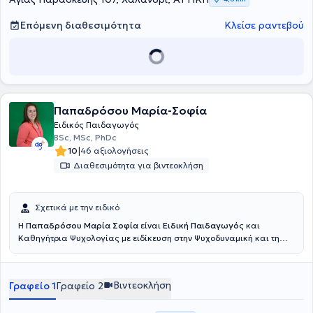
Επόμενη διαθεσιμότητα
Κλείσε ραντεβού
Παπαδρόσου Μαρία-Σοφία
Ειδικός Παιδαγωγός
BSc, MSc, PhDc
|
10
46 αξιολογήσεις
Διαθεσιμότητα για βιντεοκλήση
Σχετικά με την ειδικό
Η
Παπαδρόσου Μαρία Σοφία
είναι
Ειδική Παιδαγωγό
ς και
Καθηγήτρια Ψυχολογίας με ειδίκευση στην Ψυχοδυναμική και τη
Νευροφυσιολογία, στο UniOpen και διατηρεί ιδιωτικό χώρο στη
Κηφισιά. Έχει εκπροσωπήσει την Ελλάδα στο εξωτερικό μέσα από
ομιλίες και συνεργασίες σε πανεπιστήμια και συνέδρια στην
Βιντεοκλήση
Γραφείο 1
Γραφείο 2
Αγγλία και τη Γερμανία, μεταφέροντας τη φωνή της ελληνικής
επιστήμης σε διεθνές επίπεδο. Το όραμά της για μια σύγχρονη,