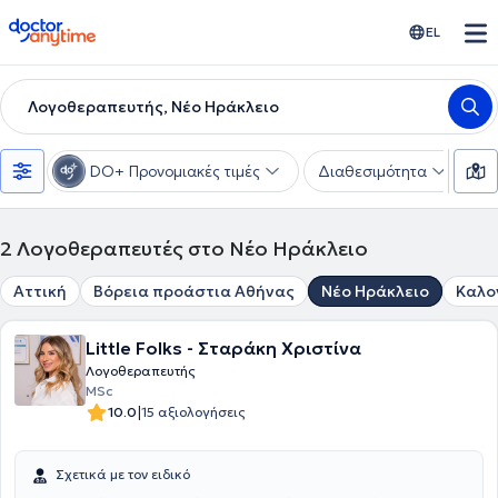
doctoranytime
EL
Λογοθεραπευτής, Νέο Ηράκλειο
DO+ Προνομιακές τιμές
Διαθεσιμότητα
Υ
2
Λογοθεραπευτές στο Νέο Ηράκλειο
Αττική
Βόρεια προάστια Αθήνας
Νέο Ηράκλειο
Καλο
Little Folks - Σταράκη Χριστίνα
Λογοθεραπευτής
MSc
|
10.0
15 αξιολογήσεις
Σχετικά με τον ειδικό