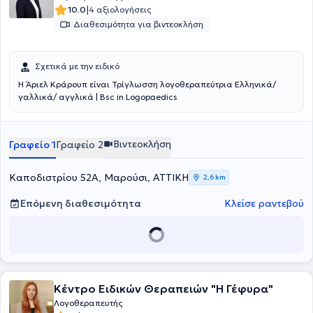
Ελλάδα και είναι μέλος του Πανελλήνιου Σύλλογου Λογοπεδικών -
|
10.0
4 αξιολογήσεις
Λογοθεραπευτών (ΠΣΛ).
Διαθεσιμότητα για βιντεοκλήση
Σχετικά με την ειδικό
Η Άριελ Κράρουπ είναι Τρίγλωσση λογοθεραπεύτρια Ελληνικά/
γαλλικά/ αγγλικά | Bsc in Logopaedics
Βιντεοκλήση
Γραφείο 1
Γραφείο 2
Καποδιστρίου 52Α, Μαρούσι, ΑΤΤΙΚΗ
2,6 km
Επόμενη διαθεσιμότητα
Κλείσε ραντεβού
Κέντρο Ειδικών Θεραπειών "Η Γέφυρα"
Λογοθεραπευτής