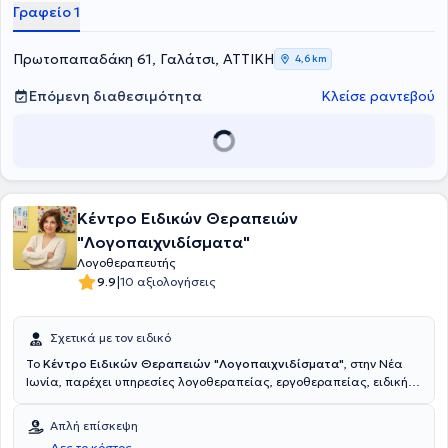
Γραφείο 1
παρέχονται υπηρεσίες Συμβουλευτικής , Ψυχοεκπαίδευσης γονέων-
φροντιστών, οι οποίες σε συνδυασμό με τα εξατομικευμένα
προγράμματα για κάθε θεραπευμένο, στοχεύουν στην
Πρωτοπαπαδάκη 61, Γαλάτσι, ΑΤΤΙΚΗ
4,6 km
λειτουργικότητα, ανεξαρτησία, συναισθηματική και επικοινωνιακή
ωρίμανση- αυτονομία του ατόμου.
Επόμενη διαθεσιμότητα
Κλείσε ραντεβού
Κέντρο Ειδικών Θεραπειών
"Λογοπαιχνιδίσματα"
Λογοθεραπευτής
|
9.9
10 αξιολογήσεις
Σχετικά με τον ειδικό
Το
Κέντρο Ειδικών Θεραπειών "Λογοπαιχνιδίσματα"
, στην Νέα
Ιωνία, παρέχει υπηρεσίες λογοθεραπείας, εργοθεραπείας, ειδικής
διαπαιδαγώγησης, ψυχολογικής υποστήριξης και συμβουλευτικής
γονέων με Επιστημονική υπεύθυνη τη Λογοθεραπεύτρια Μητσιάκη
Απλή επίσκεψη
Κασσιανή. Σπούδασε Λογοθεραπεία στη Σχολή Επιστημών Υγείας
Δες το κόστος