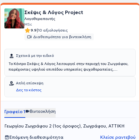
Σκέψις & Λόγος Project
Λογοθεραπευτής
MSc
|
9.9
10 αξιολογήσεις
Διαθεσιμότητα για βιντεοκλήση
Σχετικά με την ειδικό
Το Κέντρο Σκέψις & Λόγος λειτουργεί στην περιοχή του Ζωγράφου,
παρέχοντας υψηλού επιπέδου υπηρεσίες ψυχοθεραπείας,
λογοθεραπείας και εργοθεραπείας σε παιδιά και ενήλικες.
Επιστημονικός υπεύθυνος του κέντρου είναι ο Ψυχολόγος -
Απλή επίσκεψη
Εργοθεραπευτής Μικές Μάριος με σπουδές στην Ψυχολογία και
Δες το κόστος
στην Παιδοψυχολογία, στη Γνωσιακή Συμπεριφορική
Ψυχοθεραπεία καθώς και στην Ειδική Αγωγή & Εκπαίδευση.
Επιπλέον, διαθέτει πολυετή εμπειρία έχοντας εργαστεί τόσο
ιδιωτικά όσο και σε διάφορες δομές για παιδιά και ενήλικες. Το
Βιντεοκλήση
Γραφείο 1
κέντρο επανδρώνεται με έμπειρο και εξειδικευμένο προσωπικό
αποτελούμενο από Ψυχολόγους, Ψυχοθεραπευτές, Εργοθεραπευτές
Γεωργίου Ζωγράφου 2 (1ος όροφος), Ζωγράφου, ΑΤΤΙΚΗ
και Λογοθεραπευτές. Στο τμήμα της Λογοθεραπείας, συνεργάτης
μεταξύ άλλων, είναι η Λογοθεραπεύτρια Χριστοδούλου Μαρία με
πολυετή εμπειρία σε διαταραχές λόγου, ομιλίας και φωνής, μέσω
Επόμενη διαθεσιμότητα
Κλείσε ραντεβού