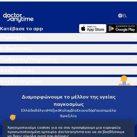
EL
Κατέβασε το app
Περιοχές
Ειδικότητες
Παθήσεις/Υπηρεσίες
Αναζητήσεις
doctoranytime
Διαμορφώνουμε το μέλλον της υγείας
παγκοσμίως
Ελλάδα
Βέλγιο
Μεξικό
Κολομβία
Εκουαδόρ
Γουατεμάλα
Βραζιλία
Χρησιμοποιούμε cookies για να σου προσφέρουμε μια κορυφαία
προσωποποιημένη εμπειρία doctoranytime και να σε βοηθήσουμε
να βρεις εύκολα αυτό που ψάχνεις.