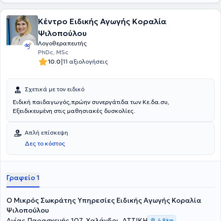
Κέντρο Ειδικής Αγωγής Κοραλία
Ψιλοπούλου
Λογοθεραπευτής
PhDc, MSc
|
10.0
11 αξιολογήσεις
Σχετικά με τον ειδικό
Ειδική παιδαγωγός,πρώην συνεργάτιδα των Κε.δα.συ,
Εξειδικευμένη στις μαθησιακές δυσκολίες.
Απλή επίσκεψη
Δες το κόστος
Γραφείο 1
O Mικρός Σωκράτης Υπηρεσίες Ειδικής Αγωγής Κοραλία
Ψιλοπούλου
Αγίας Παρασκευής 107, Χαλάνδρι, ΑΤΤΙΚΗ
4,8 km