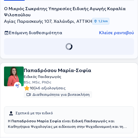
O Mικρός Σωκράτης Υπηρεσίες Ειδικής Αγωγής Κοραλία
Ψιλοπούλου
Αγίας Παρασκευής 107, Χαλάνδρι, ΑΤΤΙΚΗ
1,2 km
Επόμενη διαθεσιμότητα
Κλείσε ραντεβού
Παπαδρόσου Μαρία-Σοφία
Ειδικός Παιδαγωγός
BSc, MSc, PhDc
|
10
46 αξιολογήσεις
Διαθεσιμότητα για βιντεοκλήση
Σχετικά με την ειδικό
Η
Παπαδρόσου Μαρία Σοφία
είναι
Ειδική Παιδαγωγό
ς και
Καθηγήτρια Ψυχολογίας με ειδίκευση στην Ψυχοδυναμική και τη
Νευροφυσιολογία, στο UniOpen και διατηρεί ιδιωτικό χώρο στη
Κηφισιά. Έχει εκπροσωπήσει την Ελλάδα στο εξωτερικό μέσα από