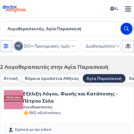
doctoranytime
EL
Λογοθεραπευτής, Αγία Παρασκευή
DO+ Προνομιακές τιμές
Διαθεσιμότητα
Υ
2
Λογοθεραπευτές στην Αγία Παρασκευή
Αττική
Βόρεια προάστια Αθήνας
Αγία Παρασκευή
Χα
Εξέλιξη Λόγου, Φωνής και Κατάποσης -
Πέτρου Σύλα
Λογοθεραπευτής
|
10
2 αξιολογήσεις
Σχετικά με την ειδικό