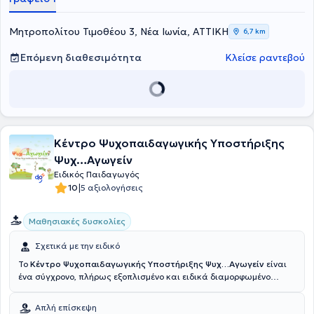
στις μαθησιακές δυσκολίες, στην καθυστέρηση λόγου, καθώς και
στις αναπτυξιακές διαταραχές.
Μητροπολίτου Τιμοθέου 3, Νέα Ιωνία, ΑΤΤΙΚΗ
6,7 km
Επόμενη διαθεσιμότητα
Κλείσε ραντεβού
Κέντρο Ψυχοπαιδαγωγικής Υποστήριξης
Ψυχ…Αγωγείν
Ειδικός Παιδαγωγός
|
10
5 αξιολογήσεις
Μαθησιακές δυσκολίες
Σχετικά με την ειδικό
Το
Κέντρο Ψυχοπαιδαγωγικής Υποστήριξης Ψυχ…Αγωγείν
είναι
ένα σύγχρονο, πλήρως εξοπλισμένο και ειδικά διαμορφωμένο
κέντρο, ώστε να καλύπτει τις ανάγκες των παιδιών, των εφήβων
και των ενηλίκων. Στόχος του Kέντρου είναι να παρέχει
Απλή επίσκεψη