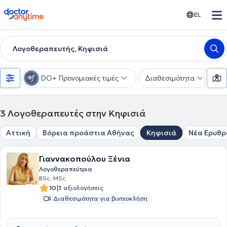
doctoranytime
EL
Λογοθεραπευτής, Κηφισιά
DO+ Προνομιακές τιμές
Διαθεσιμότητα
Υ
3
Λογοθεραπευτές στην Κηφισιά
Αττική
Βόρεια προάστια Αθήνας
Κηφισιά
Νέα Ερυθρ
Γιαννακοπούλου Ξένια
Λογοθεραπεύτρια
BSc, MSc
|
10
3 αξιολογήσεις
Διαθεσιμότητα για βιντεοκλήση