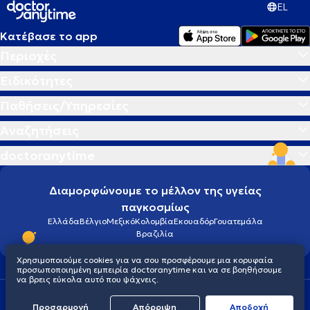
EL
Κατέβασε το app
Περιοχές
Ειδικότητες
Παθήσεις/Υπηρεσίες
Αναζητήσεις
doctoranytime
Διαμορφώνουμε το μέλλον της υγείας
παγκοσμίως
Ελλάδα
Βέλγιο
Μεξικό
Κολομβία
Εκουαδόρ
Γουατεμάλα
Βραζιλία
Χρησιμοποιούμε cookies για να σου προσφέρουμε μια κορυφαία
προσωποποιημένη εμπειρία doctoranytime και να σε βοηθήσουμε
να βρεις εύκολα αυτό που ψάχνεις.
Οροι χρήσης
Cookies
Πολιτική προστασίας προσωπικού απορρήτου
Προσαρμογή
Απόρριψη
Aποδοχή
© 2026 doctoranytime