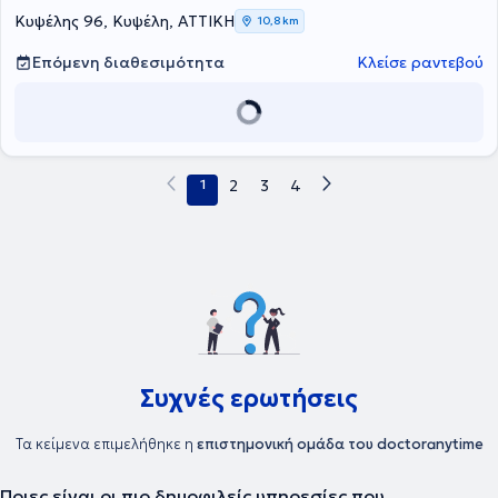
εμπειρία με παιδιά και ενήλικες ενώ εξειδικεύεται στη
Κυψέλης 96, Κυψέλη, ΑΤΤΙΚΗ
10,8 km
φωνοθεραπεία μέσω της εκπαίδευσης ΙVT.
Επόμενη διαθεσιμότητα
Κλείσε ραντεβού
1
2
3
4
Συχνές ερωτήσεις
Τα κείμενα επιμελήθηκε η
επιστημονική ομάδα του doctoranytime
Ποιες είναι οι πιο δημοφιλείς υπηρεσίες που