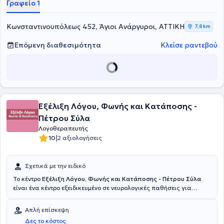
Γραφείο 1
Κωνσταντινουπόλεως 452, Άγιοι Ανάργυροι, ΑΤΤΙΚΗ
7,8 km
Επόμενη διαθεσιμότητα
Κλείσε ραντεβού
Εξέλιξη Λόγου, Φωνής και Κατάποσης -
Πέτρου Σύλα
Λογοθεραπευτής
|
10
2 αξιολογήσεις
Σχετικά με την ειδικό
Το κέντρο
Εξέλιξη Λόγου, Φωνής και Κατάποσης - Πέτρου Σύλα
είναι ένα κέντρο εξειδικευμένο σε νευρολογικές παθήσεις για
διάγνωση και αποκατάσταση διαταραχών ομιλίας, φωνής και
κατάποσης το οποίο εδράζεται στο Χαλάνδρι. Επιστημονική
Απλή επίσκεψη
Υπεύθυνη και ιδιοκτήτρια του Κέντρου είναι η Λογοθεραπεύτρια
Δες το κόστος
Πέτρου Σύλα. Είναι απόφοιτη του τμήματος Λογοθεραπείας του