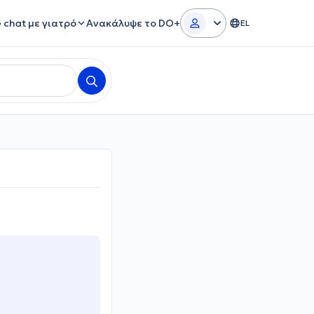
e chat με γιατρό
Ανακάλυψε το DO+
EL