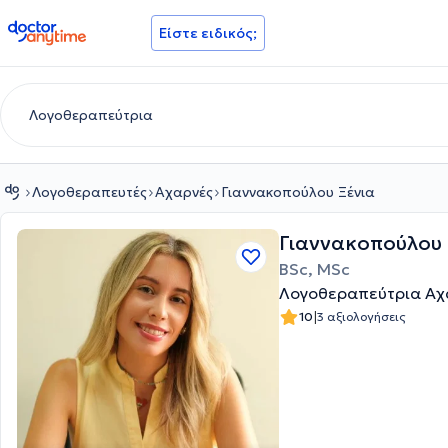
doctoranytime
Είστε ειδικός;
Λογοθεραπευτές
Αχαρνές
Γιαννακοπούλου Ξένια
Γιαννακοπούλου 
BSc, MSc
Λογοθεραπεύτρια Αχ
|
10
3 αξιολογήσεις