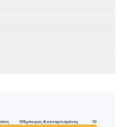
σύνη
10
Έμπειρος & καταρτισμένος
10