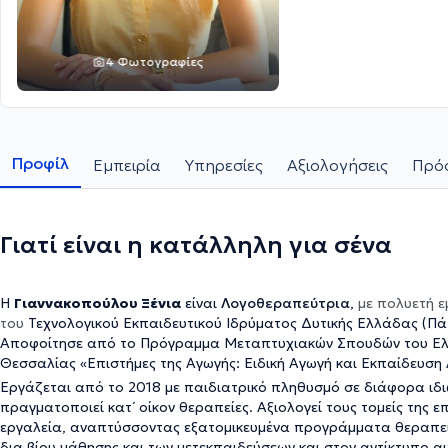
4 Φωτογραφίες
Προφίλ
Εμπειρία
Υπηρεσίες
Αξιολογήσεις
Πρόσ
Γιατί είναι η κατάλληλη για σένα
Η
Γιαννακοπούλου Ξένια
είναι
Λογοθεραπεύτρια
,
με πολυετή ε
του
Τεχνολογικού Εκπαιδευτικού Ιδρύματος Δυτικής Ελλάδας (Πά
Αποφοίτησε από το Πρόγραμμα Μεταπτυχιακών Σπουδών του Ελληνικού Ανοικτού Πανεπιστημίου και του Πανεπιστημίου
Θεσσαλίας «Επιστήμες της Αγωγής: Ειδική Αγωγή και Εκπαίδευσ
Εργάζεται από το 2018 με παιδιατρικό πληθυσμό σε διάφορα ιδ
πραγματοποιεί κατ΄ οίκον θεραπείες. Αξιολογεί τους τομείς της επ
εργαλεία, αναπτύσσοντας εξατομικευμένα προγράμματα θεραπείας 
δια βίου μάθησης και των μετεκπαιδεύσεων και στον αντίκτυπο α