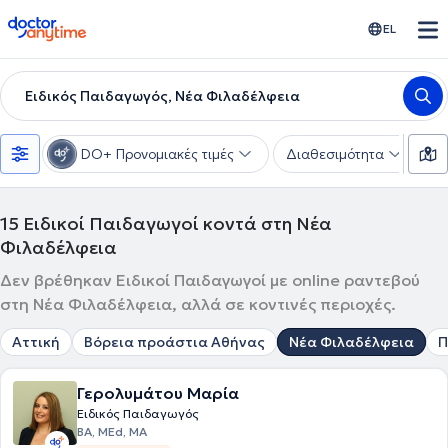
doctoranytime
EL
Ειδικός Παιδαγωγός, Νέα Φιλαδέλφεια
DO+ Προνομιακές τιμές
Διαθεσιμότητα
Υ
15
Ειδικοί Παιδαγωγοί κοντά στη Νέα
Φιλαδέλφεια
Δεν βρέθηκαν Ειδικοί Παιδαγωγοί με online ραντεβού
στη Νέα Φιλαδέλφεια, αλλά σε κοντινές περιοχές.
Αττική
Βόρεια προάστια Αθήνας
Νέα Φιλαδέλφεια
Π
Γερολυμάτου Μαρία
Ειδικός Παιδαγωγός
BA, MEd, ΜΑ