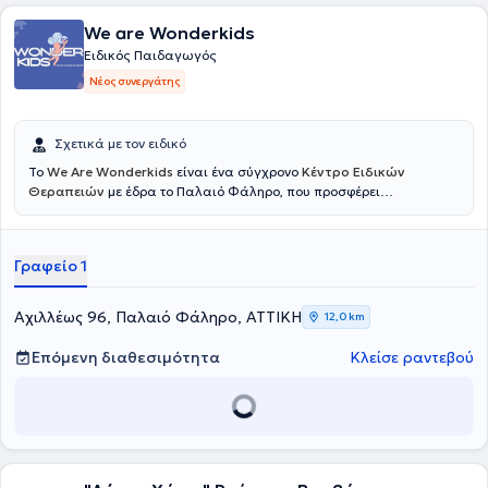
We are Wonderkids
Ειδικός Παιδαγωγός
Νέος συνεργάτης
Σχετικά με τον ειδικό
Το
We Are Wonderkids
είναι ένα σύγχρονο
Κέντρο Ειδικών
Θεραπειών
με έδρα το Παλαιό Φάληρο, που προσφέρει
εξατομικευμένες υπηρεσίες παρέμβασης και υποστήριξης για
παιδιά και εφήβους. Η φιλοσοφία του κέντρου βασίζεται στην
πεποίθηση ότι κάθε παιδί διαθέτει μοναδικό δυναμικό, το οποίο
Γραφείο 1
μπορεί να αναδειχθεί μέσα από επιστημονικά τεκμηριωμένες
προσεγγίσεις, ενσυναίσθηση και συνεργασία με την οικογένεια.
Στόχος είναι η δημιουργία ενός ασφαλούς και υποστηρικτικού
Αχιλλέως 96, Παλαιό Φάληρο, ΑΤΤΙΚΗ
12,0 km
περιβάλλοντος, όπου κάθε παιδί μπορεί να εξελιχθεί με τον δικό του
ρυθμό και να χτίσει τα θεμέλια για μια ισορροπημένη και
Επόμενη διαθεσιμότητα
Κλείσε ραντεβού
δημιουργική πορεία.