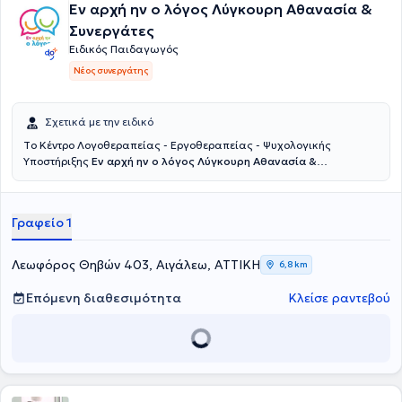
Εν αρχή ην ο λόγος Λύγκουρη Αθανασία &
Συνεργάτες
Ειδικός Παιδαγωγός
Νέος συνεργάτης
Σχετικά με την ειδικό
Tο Κέντρο Λογοθεραπείας - Εργοθεραπείας - Ψυχολογικής
Υποστήριξης
Εν αρχή ην ο λόγος Λύγκουρη Αθανασία &
Συνεργάτες
εδρεύει στο Αιγάλεω. Λειτουργεί από το 2008,
παρέχοντας υπηρεσίες Λογοθεραπείας, Εργοθερααπείας, Ειδικής
Διαπαιδαγώγησης, Ψυχολογικής και Συμβουλευτικής Υποστήριξης.
Γραφείο 1
Απευθύνεται σε παιδιά που παρουσιάζουν αυτισμό, ΔΕΠΥ,
αρθρωτικές δυσκολίες, γλωσσική καθυστέρηση, τραυλισμό,
δυσκολίες αισθητηριακής επεξεργασίας, μαθησιακές δυσκολίες,
Λεωφόρος Θηβών 403, Αιγάλεω, ΑΤΤΙΚΗ
6,8 km
δυσπραξία, γλωσσική δυσπραξία, θέματα συμπεριφοράς,
συναισθηματικές διαταραχές, έλλειψη αυτοπεποίθησης, ειδική
Επόμενη διαθεσιμότητα
Κλείσε ραντεβού
γλωσσική διαταραχή. Ο Ειδικός Παιδαγωγός του κέντρου είναι ο
Πέρρος Χρήστος. Είναι απόφοιτος Λογοθεραπείας και διαθέτει
πτυχίο Νηπιαγωγού από το Πανεπιστήμιο του Derby. Ακόμα, είναι
κάτοχος μεταπτυχιακού διπλώματος από το ίδιο πανεπιστήμιο, ενώ
σήμερα εκπονεί την διδακτορική του έρευνα σε συνεργασία με
μεγάλο Πανεπιστήμιο της Μάλτας. Παράλληλα, παρακολουθεί