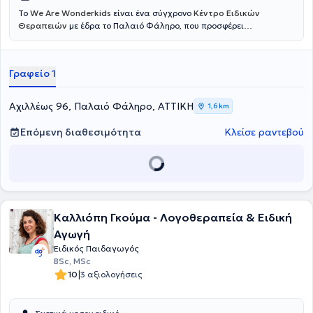
Το
We Are Wonderkids
είναι ένα σύγχρονο
Κέντρο Ειδικών
Θεραπειών
με έδρα το Παλαιό Φάληρο, που προσφέρει
εξατομικευμένες υπηρεσίες παρέμβασης και υποστήριξης για
παιδιά και εφήβους. Η φιλοσοφία του κέντρου βασίζεται στην
πεποίθηση ότι κάθε παιδί διαθέτει μοναδικό δυναμικό, το οποίο
Γραφείο 1
μπορεί να αναδειχθεί μέσα από επιστημονικά τεκμηριωμένες
προσεγγίσεις, ενσυναίσθηση και συνεργασία με την οικογένεια.
Στόχος είναι η δημιουργία ενός ασφαλούς και υποστηρικτικού
Αχιλλέως 96, Παλαιό Φάληρο, ΑΤΤΙΚΗ
1,6 km
περιβάλλοντος, όπου κάθε παιδί μπορεί να εξελιχθεί με τον δικό του
ρυθμό και να χτίσει τα θεμέλια για μια ισορροπημένη και
Επόμενη διαθεσιμότητα
Κλείσε ραντεβού
δημιουργική πορεία.
Καλλιόπη Γκούμα - Λογοθεραπεία & Ειδική
Αγωγή
Ειδικός Παιδαγωγός
BSc, MSc
|
10
3 αξιολογήσεις