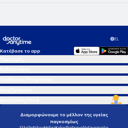
EL
Κατέβασε το app
Περιοχές
Ειδικότητες
Παθήσεις/Υπηρεσίες
Αναζητήσεις
doctoranytime
Διαμορφώνουμε το μέλλον της υγείας
παγκοσμίως
Ελλάδα
Βέλγιο
Μεξικό
Κολομβία
Εκουαδόρ
Γουατεμάλα