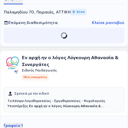
βελτίωση της ανάγνωσης, της γραφής, της κατανόησης, της
συγκέντρωσης, της οργάνωσης και των στρατηγικών μάθησης. Η
Παλαμηδίου 70, Πειραιάς, ΑΤΤΙΚΗ
8,1 km
ειδική παιδαγωγική παρέμβαση αποσκοπεί στην ενίσχυση της
αυτοπεποίθησης του παιδιού, στην ανάπτυξη της αυτονομίας του
Επόμενη διαθεσιμότητα
Κλείσε ραντεβού
και στη δημιουργία μιας θετικής σχέσης με τη μάθηση.
Εν αρχή ην ο λόγος Λύγκουρη Αθανασία &
Συνεργάτες
Ειδικός Παιδαγωγός
Νέος συνεργάτης
Σχετικά με την ειδικό
Tο Κέντρο Λογοθεραπείας - Εργοθεραπείας - Ψυχολογικής
Υποστήριξης
Εν αρχή ην ο λόγος Λύγκουρη Αθανασία &
Συνεργάτες
εδρεύει στο Αιγάλεω. Λειτουργεί από το 2008,
παρέχοντας υπηρεσίες Λογοθεραπείας, Εργοθερααπείας, Ειδικής
Διαπαιδαγώγησης, Ψυχολογικής και Συμβουλευτικής Υποστήριξης.
Γραφείο 1
Απευθύνεται σε παιδιά που παρουσιάζουν αυτισμό, ΔΕΠΥ,