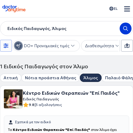
doctoranytime
EL
Ειδικός Παιδαγωγός, Άλιμος
DO+ Προνομιακές τιμές
Διαθεσιμότητα
Υ
1
Ειδικός Παιδαγωγός στον Άλιμο
Αττική
Νότια προάστια Αθήνας
Άλιμος
Παλαιό Φάλ
Κέντρο Ειδικών Θεραπειών "Επί Παιδός"
Ειδικός Παιδαγωγός
|
9.8
3 αξιολογήσεις
Σχετικά με τον ειδικό
Το
Κέντρο Ειδικών Θεραπειών "Επί Παιδός"
στον Άλιμο έχει