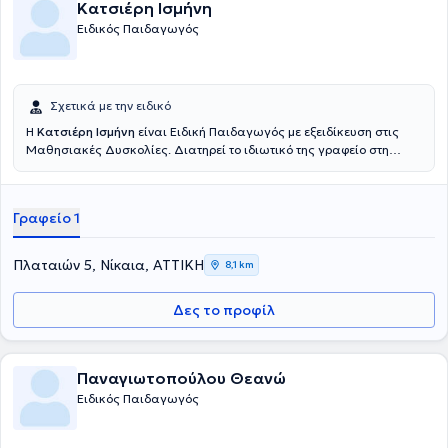
Κατσιέρη Ισμήνη
Ειδικός Παιδαγωγός
Σχετικά με την ειδικό
Η
Κατσιέρη Ισμήνη
είναι Ειδική Παιδαγωγός με εξειδίκευση στις
Μαθησιακές Δυσκολίες. Διατηρεί το ιδιωτικό της γραφείο στη
Νίκαια. Είναι πτυχιούχος του Παιδαγωγικού Τμήματος του
Πανεπιστημίου Πατρών, ενώ διαθέτει πλούσια παρακολούθηση
Σεμιναρίων μακράς διάρκειας, παρακολούθηση εργασιών
Γραφείο 1
Ημερίδων και Συνεδρίων. Παρέχει κατ' οίκον συνεδρίες, δωρεάν
αξιολόγηση, συμβουλευτική γονέων. ενώ συνεργάζεται και με
Εργοθεραπευτή.
Πλαταιών 5, Νίκαια, ΑΤΤΙΚΗ
8,1 km
Δες το προφίλ
Παναγιωτοπούλου Θεανώ
Ειδικός Παιδαγωγός