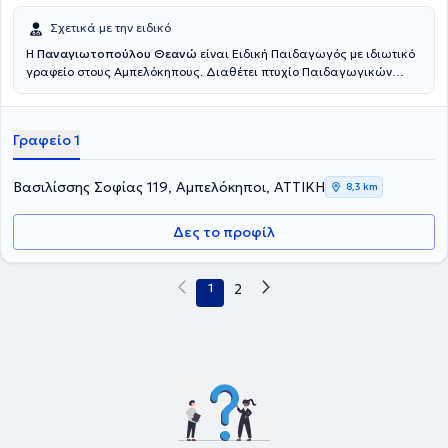
Σχετικά με την ειδικό
Η
Παναγιωτοπούλου Θεανώ
είναι Ειδική Παιδαγωγός με ιδιωτικό
γραφείο στους Αμπελόκηπους. Διαθέτει πτυχίο Παιδαγωγικών
Επιστημών από το Université Paris 8 και μεταπτυχιακό με θέμα: "Η
δυσλεξία και οι δυσκολίες που προκαλεί στην παιδαγωγική σχέση"
από το ίδιο πανεπιστήμιο. Είναι πιστοποιημένη σύμβουλος Davis®
Γραφείο 1
για την αντιμετώπιση της δυσλεξίας και άλλων μαθησιακών
δυσκολιών. Ο R. Davis πιστεύει, ότι η δυσλεξία είναι το αποτέλεσμα
ενός έμφυτου πνευματικού χαρίσματος ή ταλέντου. Οι άνθρωποι
Βασιλίσσης Σοφίας 119, Αμπελόκηποι, ΑΤΤΙΚΗ
8,3 km
που αναπτύσσουν δυσλεξία, σκέφτονται περισσότερο με εικόνες,
(εικονική σκέψη) παρά με λέξεις, (λεκτική σκέψη). Είναι
Δες το προφίλ
δημιουργικοί και με ευρηματική φαντασία και προσπαθούν να
λύσουν τα προβλήματα περισσότερο κοιτώντας ολόκληρη την
εικόνα, παρά να πάνε βήμα -βήμα. Η αγωγή Davis® χρησιμοποιεί
ακριβώς αυτό το ταλέντο, που έχουν οι δυσλεξικοί, για να
1
2
υπερνικήσει τις μαθησιακές δυσκολίες. Για να γίνει αυτό, θα πρέπει
να μάθουν και να ακολουθήσουν ένα διαφορετικό τρόπο
προσέγγισης στην μάθηση.