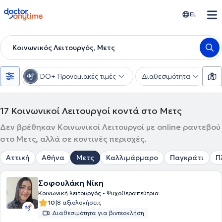
doctoranytime
EL
Κοινωνικός Λειτουργός, Μετς
DO+ Προνομιακές τιμές
Διαθεσιμότητα
Υ
17
Κοινωνικοί Λειτουργοί κοντά στο Μετς
Δεν βρέθηκαν Κοινωνικοί Λειτουργοί με online ραντεβού
στο Μετς, αλλά σε κοντινές περιοχές.
Αττική
Αθήνα
Μετς
Καλλιμάρμαρο
Παγκράτι
Π
Σοφουλάκη Νίκη
Κοινωνική λειτουργός - Ψυχοθεραπεύτρια
|
10
8 αξιολογήσεις
Διαθεσιμότητα για βιντεοκλήση