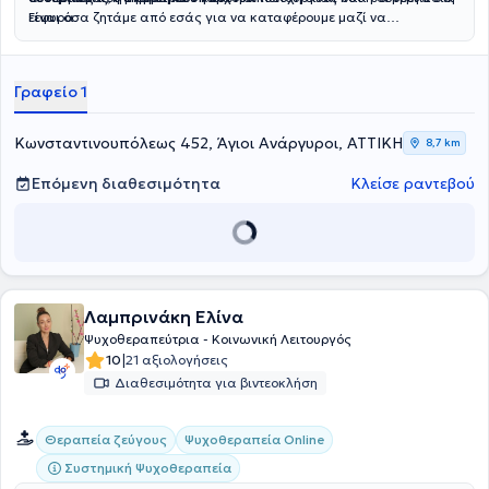
Γεφυρα.
είναι όσα ζητάμε από εσάς για να καταφέρουμε μαζί να
προσφέρουμε στο παιδί τη στήριξη που θα το βοηθήσει
να εξελιχθεί και να ενταχθεί καλύτερα σε κάθε κοινωνικό πλαίσιο.
Γραφείο 1
Κωνσταντινουπόλεως 452, Άγιοι Ανάργυροι, ΑΤΤΙΚΗ
8,7 km
Επόμενη διαθεσιμότητα
Κλείσε ραντεβού
Λαμπρινάκη Ελίνα
Ψυχοθεραπεύτρια - Κοινωνική Λειτουργός
|
10
21 αξιολογήσεις
Διαθεσιμότητα για βιντεοκλήση
Θεραπεία ζεύγους
Ψυχοθεραπεία Online
Συστημική Ψυχοθεραπεία