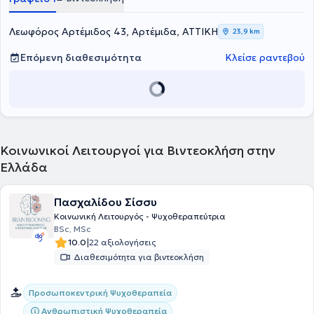
Psychology του University of Essex.
ενώ εργασίες και δημοσιεύσεις της έχουν παρουσιαστεί σε
ελληνικά και διεθνή συνέδρια και έχουν δημοσιευθεί σε ελληνικά
και αγγλόφωνα επιστημονικά περιοδικά, συμπεριλαμβανομένων
Λεωφόρος Αρτέμιδος 43, Αρτέμιδα, ΑΤΤΙΚΗ
23,9 km
συνεδρίων της
Εταιρείας Παθολόγων Ογκολόγων Ελλάδος
καθώς
και διεθνών οργανισμών όπως η
European Association for Palliative
Επόμενη διαθεσιμότητα
Κλείσε ραντεβού
Care
, η
MASCC/ISOO
και η
International Psycho-Oncology Society
.
Κοινωνικοί Λειτουργοί για Βιντεοκλήση στην
Ελλάδα
Πασχαλίδου Σίσσυ
Κοινωνική Λειτουργός - Ψυχοθεραπεύτρια
BSc, MSc
|
10.0
22 αξιολογήσεις
Διαθεσιμότητα για βιντεοκλήση
Προσωποκεντρική Ψυχοθεραπεία
Ανθρωπιστική Ψυχοθεραπεία