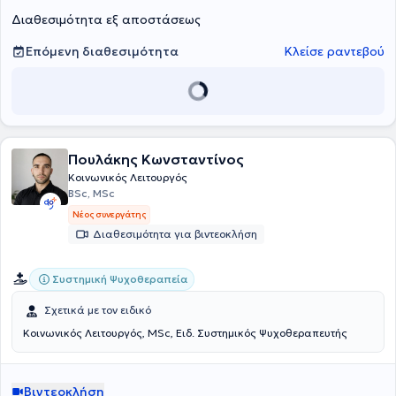
εργάζεται σε σχολεία στο πλαίσιο της Επιτροπής Διεπιστημονικής
Διαθεσιμότητα εξ αποστάσεως
Υποστήριξης.
Επόμενη διαθεσιμότητα
Κλείσε ραντεβού
Πουλάκης Κωνσταντίνος
Κοινωνικός Λειτουργός
BSc, MSc
Νέος συνεργάτης
Διαθεσιμότητα για βιντεοκλήση
Συστημική Ψυχοθεραπεία
Σχετικά με τον ειδικό
Κοινωνικός Λειτουργός, MSc, Ειδ. Συστημικός Ψυχοθεραπευτής
Βιντεοκλήση