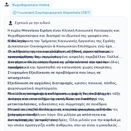
Ψυχοθεραπεία Online
Γνωσιακή Συμπεριφορική Θεραπεία (CBT)
Σχετικά με την ειδικό
Η κυρία
Μπονίκου Ειρήνη
είναι Κλινική Κοινωνική Λειτουργός και
Ψυχοθεραπεύτρια και διατηρεί το ιδιωτικό της γραφείο στο
Ν.Φάληρο.
Είναι απόφοιτη του Τμήματος Κοινωνικής Εργασίας της Σχολής
Διοικητικών Οικονομικών & Κοινωνικών Επιστημών, ενώ έχει
ολοκληρώσει την παρακολούθηση πλήθους μετεκπαιδευτικών
Οι ασθενείς της την περιγράφουν ως
ζεστή, προσιτή και με
προγραμμάτων και σεμιναρίων.
ενσυναίσθηση
, δημιουργώντας ένα ασφαλές περιβάλλον. Πολλοί
αναφέρουν ότι ένιωσαν άνετα να μιλήσουν από την πρώτη κιόλας
Δεν είναι απλώς επαγγελματίας· είναι κάποια που
ακούει
συνεδρία.
πραγματικά
και προσπαθεί να κατανοήσει χωρίς επικρίσεις.
Στοχευμένη Εξειδίκευση σε προβλήματα που ίσως σε
απασχολούν
Εξειδίκευση σε αγχώδεις διαταραχές
, κρίσεις πανικού, πένθος,
ψυχοσωματικά συμπτώματα.
Αν νιώθεις πιεσμέν@, αποδιοργανωμέν@, ή θες να βάλεις σε τάξη
Πλούσια επιστημονική κατάρτιση — χωρίς να είναι ψυχρή
σκέψεις και συναισθήματα,
Δεν αρκείται στο πτυχίο: έχει επενδύσει σε
αυτή είναι η ειδικότητά της
δεκάδες
.
μετεκπαιδεύσεις
, ειδικεύσεις και συμμετοχές σε συνέδρια.
Οι γνώσεις της είναι σύγχρονες και τεκμηριωμένες, αλλά δεν τις
Μπορεί να σταθεί δίπλα σου
σε ατομικό, οικογενειακό ή και
μετατρέπει σε «ξύλινο» λόγο. Θα μιλήσει
ζεύγους επίπεδο
.
με απλότητα και
κατανόηση
Δεν προσφέρει “τυπικές” συνεδρίες. Όλοι μιλούν για την
, όχι με ορολογίες.
καρδιά
με
την οποία προσεγγίζει κάθε άνθρωπο, σαν να είναι ο μοναδικός
εκείνη τη στιγμή.