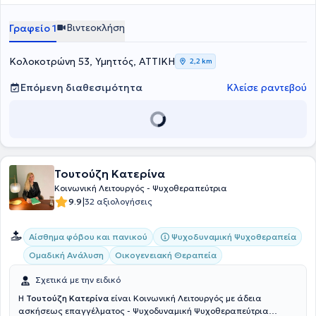
και Έρευνας στη Συστημική Ψυχοθεραπεία "Λόγω Ψυχής", τα
Πρωτοβάθμια Εκπαίδευση, με κύριο ρόλο την υποστήριξη μαθητών,
θεραπευόμενων.
Δικαιώματα του Ανθρώπου από την Εθνική Επιτροπή για τα
γονέων και εκπαιδευτικών μέσω αξιολογήσεων και
Βιντεοκλήση
Γραφείο 1
Δικαιώματα του Ανθρώπου, καθώς και η Ειδική Αγωγή από το
ψυχοκοινωνικών παρεμβάσεων.
Πανεπιστήμιο Αιγαίου.
Κολοκοτρώνη 53, Υμηττός, ΑΤΤΙΚΗ
2,2 km
Επόμενη διαθεσιμότητα
Κλείσε ραντεβού
Τουτούζη Κατερίνα
Κοινωνική Λειτουργός - Ψυχοθεραπεύτρια
|
9.9
32 αξιολογήσεις
Ψυχοδυναμική Ψυχοθεραπεία
Αίσθημα φόβου και πανικού
Ομαδική Ανάλυση
Οικογενειακή Θεραπεία
Σχετικά με την ειδικό
Η
Τουτούζη Κατερίνα
είναι Κοινωνική Λειτουργός με άδεια
ασκήσεως επαγγέλματος - Ψυχοδυναμική Ψυχοθεραπεύτρια