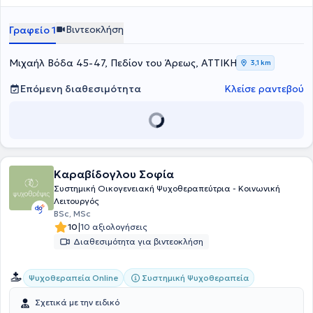
members systemic identity», η οποία διερευνά τον τρόπο με τον
οποίο οι συστημικοί θεραπευτές αντιλαμβάνονται την
Βιντεοκλήση
Γραφείο 1
επαγγελματική τους ταυτότητα και τις προκλήσεις της.
Μιχαήλ Βόδα 45-47, Πεδίον του Άρεως, ΑΤΤΙΚΗ
3,1 km
Επόμενη διαθεσιμότητα
Κλείσε ραντεβού
Καραβίδογλου Σοφία
Συστημική Οικογενειακή Ψυχοθεραπεύτρια - Κοινωνική
Λειτουργός
BSc, MSc
|
10
10 αξιολογήσεις
Διαθεσιμότητα για βιντεοκλήση
Συστημική Ψυχοθεραπεία
Ψυχοθεραπεία Online
Σχετικά με την ειδικό