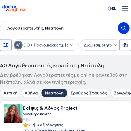
doctoranytime
EL
Λογοθεραπευτής, Νεάπολη
DO+ Προνομιακές τιμές
Διαθεσιμότητα
Υ
40
Λογοθεραπευτές κοντά στη Νεάπολη
Δεν βρέθηκαν Λογοθεραπευτές με online ραντεβού στη
Νεάπολη, αλλά σε κοντινές περιοχές.
Αττική
Αθήνα
Νεάπολη
Ερυθρός Σταυρός
Ζωγράφ
Σκέψις & Λόγος Project
Λογοθεραπευτής
MSc
|
9.9
10 αξιολογήσεις
Διαθεσιμότητα για βιντεοκλήση