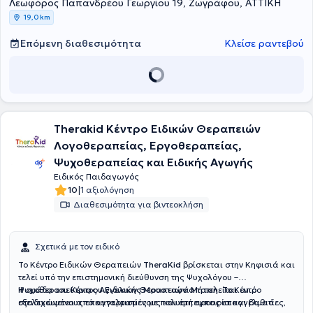
Λεωφόρος Παπανδρέου Γεωργίου 19, Ζωγράφου, ΑΤΤΙΚΗ
δυνατοτήτων τους. Βρίσκονται συνεχώς σε εγρήγορση και
19,0 km
ανανεώνουν τις μεθόδους διδασκαλίας τους, αλλά και εκτέλεσης
των θεραπευτικών προγραμμάτων του κέντρου, ακολουθώντας τα
Επόμενη διαθεσιμότητα
Κλείσε ραντεβού
πιο σύγχρονα και ελεγμένα πρότυπα.
Therakid Κέντρο Ειδικών Θεραπειών
Λογοθεραπείας, Εργοθεραπείας,
Ψυχοθεραπείας και Ειδικής Αγωγής
Ειδικός Παιδαγωγός
|
10
1 αξιολόγηση
Διαθεσιμότητα για βιντεοκλήση
Σχετικά με τον ειδικό
Το Κέντρο Ειδικών Θεραπειών
TheraKid
βρίσκεται στην Κηφισιά και
τελεί υπό την επιστημονική διεύθυνση της Ψυχολόγου –
Ψυχοθεραπεύτριας
Η ομάδα του Κέντρου Ειδικών Θεραπειών αποτελείται από
Αγγελικής Μουσταφά Μήτση
. Το Κέντρο
στελεχώνεται από καταρτισμένους και έμπειρους επαγγελματίες,
εξειδικευμένους επαγγελματίες με πολυετή εμπειρία και βαθιά