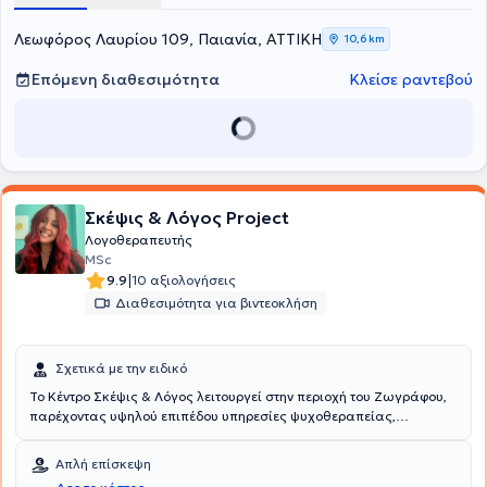
Ψυχολόγος-Παιδοψυχολόγος-Ειδ. Συστημική Ψυχοθεραπεύτρια
Ζεύγους & Οικογένειας, πτυχιούχος Ψυχολογίας της Φιλοσοφικής
Λεωφόρος Λαυρίου 109, Παιανία, ΑΤΤΙΚΗ
10,6 km
Σχολής του Εθνικού και Καποδιστριακού Πανεπιστήμιου Αθηνών
και κάτοχος άδειας άσκησης επαγγέλματος. Η ομάδα των Ειδικών
Επόμενη διαθεσιμότητα
Κλείσε ραντεβού
Παιδαγωγών απαρτίζεται από την Ευαγγελοπούλου Εύα, Φιλόλογο
/ Ειδική Παιδαγωγό, την Χαραλάμπους Μαρία, Ειδική Παιδαγωγό /
Λογοθεραπεύτρια, την Χατζή Δήμητρα, Λογοθεραπεύτρια / Ειδική
Παιδαγωγό και την Πιθακάκη Κωνσταντίνα, Ειδική Παιδαγωγό.
Σκέψις & Λόγος Project
Λογοθεραπευτής
MSc
|
9.9
10 αξιολογήσεις
Διαθεσιμότητα για βιντεοκλήση
Σχετικά με την ειδικό
Το Κέντρο Σκέψις & Λόγος λειτουργεί στην περιοχή του Ζωγράφου,
παρέχοντας υψηλού επιπέδου υπηρεσίες ψυχοθεραπείας,
λογοθεραπείας και εργοθεραπείας σε παιδιά και ενήλικες.
Επιστημονικός υπεύθυνος του κέντρου είναι ο Ψυχολόγος -
Απλή επίσκεψη
Εργοθεραπευτής Μικές Μάριος με σπουδές στην Ψυχολογία και