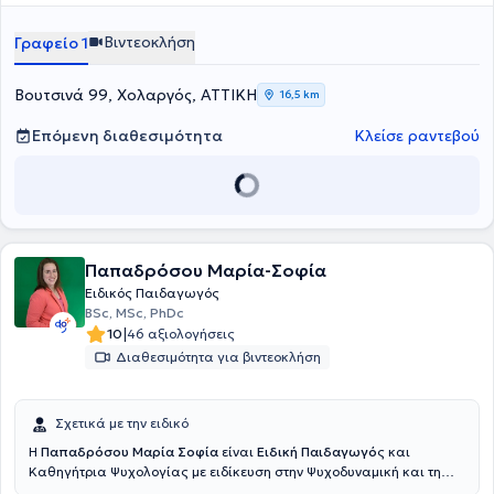
και της ενίσχυσης των δεξιοτήτων του κάθε παιδιού.
Χρησιμοποιούνται νατουραλιστικές προσεγγίσεις για την ανάδυση
Βιντεοκλήση
Γραφείο 1
κοινωνικών δεξιοτήτων ανάμεσα στο παιδί και την οικογένεια και
τους θεραπευτές του. Βασικός στόχος αποτελεί η ενίσχυση της
ανεξαρτησίας των παιδιών και η υποστήριξη του συστήματος της
Βουτσινά 99, Χολαργός, ΑΤΤΙΚΗ
16,5 km
οικογένειας.
Επόμενη διαθεσιμότητα
Κλείσε ραντεβού
Παπαδρόσου Μαρία-Σοφία
Ειδικός Παιδαγωγός
BSc, MSc, PhDc
|
10
46 αξιολογήσεις
Διαθεσιμότητα για βιντεοκλήση
Σχετικά με την ειδικό
Η
Παπαδρόσου Μαρία Σοφία
είναι
Ειδική Παιδαγωγό
ς και
Καθηγήτρια Ψυχολογίας με ειδίκευση στην Ψυχοδυναμική και τη
Νευροφυσιολογία, στο UniOpen και διατηρεί ιδιωτικό χώρο στη