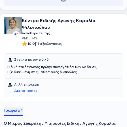
Cognitive Assessment (MoCA) για ελληνικό πληθυσμό με
NMES & sEMG στη Διαχείριση της Δυσφαγίας καθ' όλη τη διάρκεια
αυτοάνοσα νοσήματα, ενώ συνεχίζει την εκπαίδευσή της με
ζωής, δυσαρθρία - απραξία: διαφοροδιάγνωση- αξιολόγηση -
πιστοποιήσεις σε καρδιοπνευμονική αναζωογόνηση και ειδικά
θεραπεία, Integrated Voice Therapy - Επίπεδα Α, Β & Γ.
προγράμματα λογοθεραπείας.
Κέντρο Ειδικής Αγωγής Κοραλία
Ψιλοπούλου
Λογοθεραπευτής
PhDc, MSc
|
10.0
11 αξιολογήσεις
Σχετικά με τον ειδικό
Ειδική παιδαγωγός,πρώην συνεργάτιδα των Κε.δα.συ,
Εξειδικευμένη στις μαθησιακές δυσκολίες.
Απλή επίσκεψη
Δες το κόστος
Γραφείο 1
O Mικρός Σωκράτης Υπηρεσίες Ειδικής Αγωγής Κοραλία