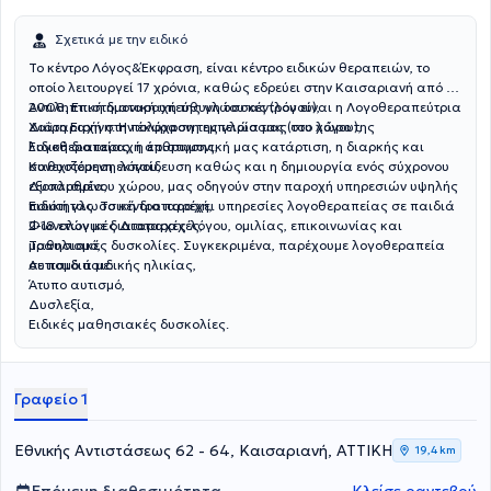
Σχετικά με την ειδικό
Το κέντρο Λόγος&Έκφραση, είναι κέντρο ειδικών θεραπειών, το
οποίο λειτουργεί 17 χρόνια, καθώς εδρεύει στην Καισαριανή από το
2008. Επιστημονική υπεύθυνη του κέντρου είναι η Λογοθεραπεύτρια
Αντιληπτική διαταραχή της γλώσσας (λόγου),
Χαΐρη Ειρήνη. Η πολύχρονη εμπειρία μας στο χώρο της
Διαταραχή στην έκφραση της γλώσσας (του λόγου),
λογοθεραπείας, η επιστημονική μας κατάρτιση, η διαρκής και
Ειδική διαταραχή άρθρωσης,
συνεχιζόμενη εκπαίδευση καθώς και η δημιουργία ενός σύχρονου
Καθυστέρηση λόγου,
εξοπλισμένου χώρου, μας οδηγούν στην παροχή υπηρεσιών υψηλής
Δυσαρθρία,
ποιότητας. Το κέντρο παρέχει υπηρεσίες λογοθεραπείας σε παιδιά
Ειδική γλωσσική διαταραχή,
2-18 ετών με διαταραχές λόγου, ομιλίας, επικοινωνίας και
Φωνολογικές Διαταραχές,
μαθησιακές δυσκολίες. Συγκεκριμένα, παρέχουμε λογοθεραπεία
Τραυλισμό,
σε παιδιά με:
Αυτισμό παιδικής ηλικίας,
Άτυπο αυτισμό,
Δυσλεξία,
Ειδικές μαθησιακές δυσκολίες.
Γραφείο 1
Εθνικής Αντιστάσεως 62 - 64, Καισαριανή, ΑΤΤΙΚΗ
19,4 km