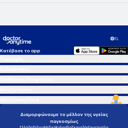
εξειδίκευση στην Ομαδική Αναλυτική Ψυχοθεραπεία και στις
Διαταραχές Πρόσληψης Τροφής. Τέλος, η
Χριστοπούλου Βασιλική
,
Ψυχολόγος – Ψυχοθεραπεύτρια και συνεργάτης του TheraKid,
ειδικεύεται στην Παιδοψυχολογία, στις Συναισθηματικές
Δυσκολίες και στην Ομαδική Ψυχοθεραπεία. Όλα τα μέλη της
ομάδας συνεργάζονται με συνέπεια, επιστημονικότητα και
ενσυναίσθηση, προσφέροντας ένα ασφαλές, ολιστικό και
υποστηρικτικό περιβάλλον για κάθε παιδί και οικογένεια.
EL
Κατέβασε το app
Περιοχές
Ειδικότητες
Παθήσεις/Υπηρεσίες
Αναζητήσεις
doctoranytime
Διαμορφώνουμε το μέλλον της υγείας
παγκοσμίως
Ελλάδα
Βέλγιο
Μεξικό
Κολομβία
Εκουαδόρ
Γουατεμάλα