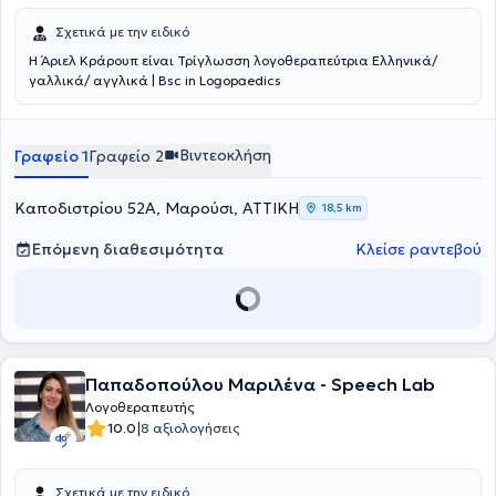
Σχετικά με την ειδικό
Η Άριελ Κράρουπ είναι Τρίγλωσση λογοθεραπεύτρια Ελληνικά/
γαλλικά/ αγγλικά | Bsc in Logopaedics
Βιντεοκλήση
Γραφείο 1
Γραφείο 2
Καποδιστρίου 52Α, Μαρούσι, ΑΤΤΙΚΗ
18,5 km
Επόμενη διαθεσιμότητα
Κλείσε ραντεβού
Παπαδοπούλου Μαριλένα - Speech Lab
Λογοθεραπευτής
|
10.0
8 αξιολογήσεις
Σχετικά με την ειδικό