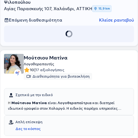
Ψιλοπούλου
Αγίας Παρασκευής 107, Χαλάνδρι, ΑΤΤΙΚΗ
15,9 km
Επόμενη διαθεσιμότητα
Κλείσε ραντεβού
Μούτσιου Ματίνα
Λογοθεραπευτής
|
10
17 αξιολογήσεις
Διαθεσιμότητα για βιντεοκλήση
Σχετικά με την ειδικό
Η
Μούτσιου Ματίνα
είναι
Λογοθεραπεύτρια
και διατηρεί
ιδιωτικό γραφείο στον Χολαργό. Η ειδικός παρέχει υπηρεσίες
Λογοθεραπείας σε παιδιά και εφήβους μέσω εξατομικευμένης
παρέμβασης σε ένα ασφαλές και υποστηρικτικό περιβάλλον.
Απλή επίσκεψη
Επιπλέον, παρέχονται υπηρεσίες αξιολόγησης και παρέμβασης, με
Δες το κόστος
τη χρήση σταθμισμένων εργαλείων για διαταραχές λόγου, ομιλίας
και επικοινωνίας, με στόχο την ενίσχυση της αλληλεπίδρασης αλλά