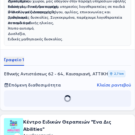
εξοπλισμένου χώρου, μας οδηγούν στην παροχή υπηρεσιών υψηλής
Δυσαρθρία,
ποιότητας. Το κέντρο παρέχει υπηρεσίες λογοθεραπείας σε παιδιά
Ειδική γλωσσική διαταραχή,
2-18 ετών με διαταραχές λόγου, ομιλίας, επικοινωνίας και
Φωνολογικές Διαταραχές,
μαθησιακές δυσκολίες. Συγκεκριμένα, παρέχουμε λογοθεραπεία
Τραυλισμό,
σε παιδιά με:
Αυτισμό παιδικής ηλικίας,
Άτυπο αυτισμό,
Δυσλεξία,
Ειδικές μαθησιακές δυσκολίες.
Γραφείο 1
Εθνικής Αντιστάσεως 62 - 64, Καισαριανή, ΑΤΤΙΚΗ
2,7 km
Επόμενη διαθεσιμότητα
Κλείσε ραντεβού
Κέντρο Ειδικών Θεραπειών "Ένα Δις
Abilities"