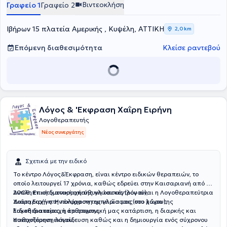
Βιντεοκλήση
Γραφείο 1
Γραφείο 2
Ιβήρων 15 πλατεία Αμερικής , Κυψέλη, ΑΤΤΙΚΗ
2,0 km
Επόμενη διαθεσιμότητα
Κλείσε ραντεβού
Λόγος & 'Εκφραση Χαΐρη Ειρήνη
Λογοθεραπευτής
Νέος συνεργάτης
Σχετικά με την ειδικό
Το κέντρο Λόγος&Έκφραση, είναι κέντρο ειδικών θεραπειών, το
οποίο λειτουργεί 17 χρόνια, καθώς εδρεύει στην Καισαριανή από το
2008. Επιστημονική υπεύθυνη του κέντρου είναι η Λογοθεραπεύτρια
Αντιληπτική διαταραχή της γλώσσας (λόγου),
Χαΐρη Ειρήνη. Η πολύχρονη εμπειρία μας στο χώρο της
Διαταραχή στην έκφραση της γλώσσας (του λόγου),
λογοθεραπείας, η επιστημονική μας κατάρτιση, η διαρκής και
Ειδική διαταραχή άρθρωσης,
συνεχιζόμενη εκπαίδευση καθώς και η δημιουργία ενός σύχρονου
Καθυστέρηση λόγου,