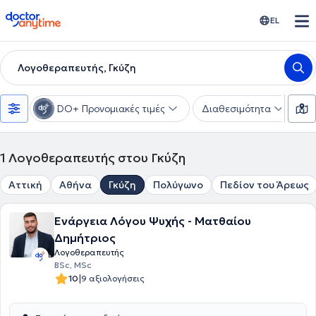
doctoranytime
EL
Λογοθεραπευτής, Γκύζη
DO+ Προνομιακές τιμές
Διαθεσιμότητα
Υ
1
Λογοθεραπευτής στου Γκύζη
Αττική
Αθήνα
Γκύζη
Πολύγωνο
Πεδίον του Άρεως
Ενάργεια Λόγου Ψυχής - Ματθαίου
Δημήτριος
Λογοθεραπευτής
BSc, MSc
|
10
9 αξιολογήσεις