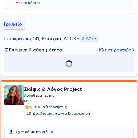
Δες το κόστος
Πανεπιστήμιο του Τορίνο. Τέλος, εξειδικεύεται επίσης στο
εγκεφαλικό επεισόδιο και στις αναπτυξιακές διαταραχές.
Γραφείο 1
Ιπποκράτους 131, Εξάρχεια, ΑΤΤΙΚΗ
0,7 km
Επόμενη διαθεσιμότητα
Κλείσε ραντεβού
Σκέψις & Λόγος Project
Λογοθεραπευτής
MSc
|
9.9
10 αξιολογήσεις
Διαθεσιμότητα για βιντεοκλήση
Σχετικά με την ειδικό