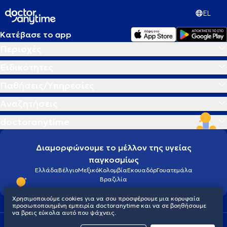
EL
Κατέβασε το app
Περιοχές
Ειδικότητες
Παθήσεις/Υπηρεσίες
Αναζητήσεις
doctoranytime
Διαμορφώνουμε το μέλλον της υγείας
παγκοσμίως
Ελλάδα
Βέλγιο
Μεξικό
Κολομβία
Εκουαδόρ
Γουατεμάλα
Βραζιλία
Χρησιμοποιούμε cookies για να σου προσφέρουμε μια κορυφαία
προσωποποιημένη εμπειρία doctoranytime και να σε βοηθήσουμε
να βρεις εύκολα αυτό που ψάχνεις.
Οροι χρήσης
Cookies
Πολιτική προστασίας προσωπικού απορρήτου