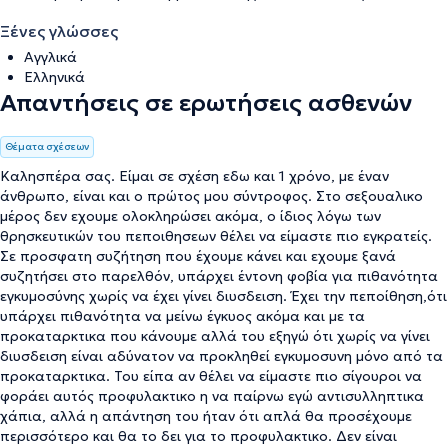
Ξένες γλώσσες
Αγγλικά
Ελληνικά
Απαντήσεις σε ερωτήσεις ασθενών
Θέματα σχέσεων
Καλησπέρα σας. Είμαι σε σχέση εδω και 1 χρόνο, με έναν
άνθρωπο, είναι και ο πρώτος μου σύντροφος. Στο σεξουαλικο
μέρος δεν εχουμε ολοκληρώσει ακόμα, ο ίδιος λόγω των
θρησκευτικών του πεποιθησεων θέλει να είμαστε πιο εγκρατείς.
Σε προσφατη συζήτηση που έχουμε κάνει και εχουμε ξανά
συζητήσει στο παρελθόν, υπάρχει έντονη φοβία για πιθανότητα
εγκυμοσύνης χωρίς να έχει γίνει διυσδειση. Έχει την πεποίθηση,ότι
υπάρχει πιθανότητα να μείνω έγκυος ακόμα και με τα
προκαταρκτικα που κάνουμε αλλά του εξηγώ ότι χωρίς να γίνει
διυσδειση είναι αδύνατον να προκληθεί εγκυμοσυνη μόνο από τα
προκαταρκτικα. Του είπα αν θέλει να είμαστε πιο σίγουροι να
φοράει αυτός προφυλακτικο η να παίρνω εγώ αντισυλληπτικα
χάπια, αλλά η απάντηση του ήταν ότι απλά θα προσέχουμε
περισσότερο και θα το δει για το προφυλακτικο. Δεν είναι