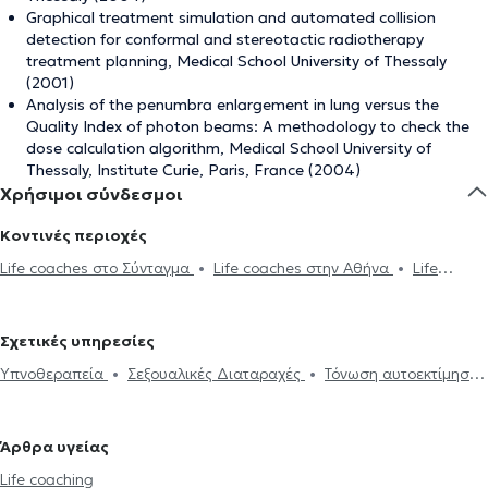
Graphical treatment simulation and automated collision
detection for conformal and stereotactic radiotherapy
treatment planning, Medical School University of Thessaly
(2001)
Analysis of the penumbra enlargement in lung versus the
Quality Index of photon beams: A methodology to check the
dose calculation algorithm, Medical School University of
Thessaly, Institute Curie, Paris, France (2004)
Χρήσιμοι σύνδεσμοι
Κοντινές περιοχές
Life coaches στο Σύνταγμα
Life coaches στην Αθήνα
Life
coaches στο Κολωνάκι
Life coaches στο Παγκράτι
Life coaches
στα Ιλίσια
Life coaches στην Κυψέλη
Life coaches στα Σεπόλια
Σχετικές υπηρεσίες
Life coaches στο Αιγάλεω
Life coaches στο Γαλάτσι
Life
Υπνοθεραπεία
Σεξουαλικές Διαταραχές
Τόνωση αυτοεκτίμησης
coaches στον Πειραιά
Life coaches στο Ψυχικό
Life coaches
Κατάθλιψη
Συμβουλευτική επαγγελματικού προσανατολισμού
στο Χαλάνδρι
Life coaches στον Χολαργό
Life coaches στους
Θέματα σχέσεων
Παχυσαρκία
Άγχος και Στρες
Διακοπή
Θρακομακεδόνες
Άρθρα υγείας
Καπνίσματος
Αυτογνωσία
Business coaching
Life coaching
Life coaching
Προβλήματα σεξουαλικής ζωής
Ανησυχία και αγωνία
Burnout