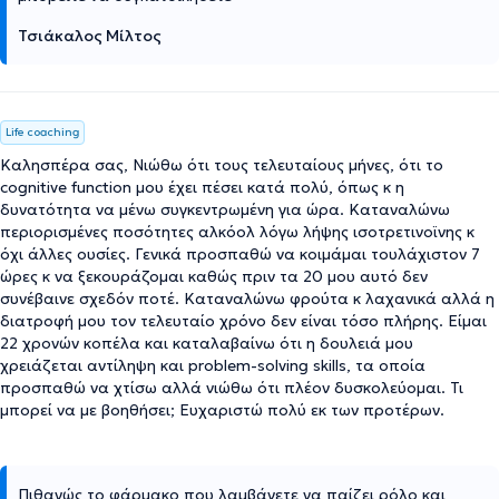
Τσιάκαλος Μίλτος
Life coaching
Καλησπέρα σας, Νιώθω ότι τους τελευταίους μήνες, ότι το
cognitive function μου έχει πέσει κατά πολύ, όπως κ η
δυνατότητα να μένω συγκεντρωμένη για ώρα. Καταναλώνω
περιορισμένες ποσότητες αλκόολ λόγω λήψης ισοτρετινοϊνης κ
όχι άλλες ουσίες. Γενικά προσπαθώ να κοιμάμαι τουλάχιστον 7
ώρες κ να ξεκουράζομαι καθώς πριν τα 20 μου αυτό δεν
συνέβαινε σχεδόν ποτέ. Καταναλώνω φρούτα κ λαχανικά αλλά η
διατροφή μου τον τελευταίο χρόνο δεν είναι τόσο πλήρης. Είμαι
22 χρονών κοπέλα και καταλαβαίνω ότι η δουλειά μου
χρειάζεται αντίληψη και problem-solving skills, τα οποία
προσπαθώ να χτίσω αλλά νιώθω ότι πλέον δυσκολεύομαι. Τι
μπορεί να με βοηθήσει; Ευχαριστώ πολύ εκ των προτέρων.
Πιθανώς το φάρμακο που λαμβάνετε να παίζει ρόλο και