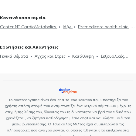
Συμβουλευτική καριέρας
Κοντινά νοσοκομεία
Center NT-CardioMetabolics
Ιάζω
Premedicare health clinic
Premedicare Health Clinic
Bioclab Ιδιωτικά Πολυιατρεία
Ερωτήσεις και Απαντήσεις
Γενικά θέματα
Άγχος και Στρες
Κατάθλιψη
Σεξουαλικές
Διαταραχές
Life coaching
Υπνοθεραπεία
Θέματα σχέσεων
Το doctoranytime είναι ένα end-to-end solution που υποστηρίζει τον
χρήστη από τη στιγμή που αντιμετωπίζει ένα ιατρικό σύμπτωμα μέχρι τη
στιγμή της λύσης του, δίνοντας του τη δυνατότητα να βρεί τον ειδικό που
χρειάζεται, να ζητήσει καθοδήγηση μέσω chat και να μιλήσει μαζί του
μέσω βιντεοκλήσης. Ο Τσιακαλος Μιλτος έχει συμπληρώσει τις
πληροφορίες που αναγράφονται, οι οποίες τίθενται υπό επεξεργασία