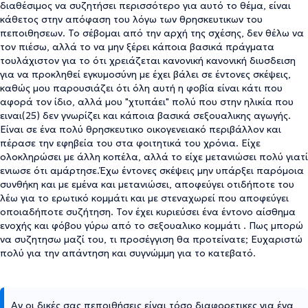
διαθέσιμος να συζητήσει περισσότερο για αυτό το θέμα, είναι
κάθετος στην απόφαση του λόγω των θρησκευτικων του
πεποιθησεων. Το σέβομαι από την αρχή της σχέσης, δεν θέλω να
τον πιέσω, αλλά το να μην ξέρει κάποια βασικά πράγματα
τουλάχιστον για το ότι χρειάζεται κανονική κανονική διυσδειση
για να προκληθεί εγκυμοσύνη με έχει βάλει σε έντονες σκέψεις,
καθώς μου παρουσιάζει ότι όλη αυτή η φοβία είναι κάτι που
αφορά τον ίδιο, αλλά μου "χτυπάει" πολύ που στην ηλικία που
ειναι(25) δεν γνωρίζει και κάποια βασικά σεξουαλικης αγωγής.
Είναι σε ένα πολύ θρησκευτικο οικογενειακό περιβάλλον και
πέρασε την εφηβεία του στα φοιτητικά του χρόνια. Είχε
ολοκληρώσει με άλλη κοπέλα, αλλά το είχε μετανιώσει πολύ γιατί
ενιωσε ότι αμάρτησε.Έχω έντονες σκέψεις μην υπάρξει παρόμοια
συνθήκη και με εμένα και μετανιώσει, αποφεύγει οτιδήποτε του
λέω για το ερωτικό κομμάτι και με στεναχωρεί που αποφεύγει
οποιαδήποτε συζήτηση. Τον έχει κυριεύσει ένα έντονο αίσθημα
ενοχής και φόβου γύρω από το σεξουαλικο κομμάτι . Πως μπορώ
να συζητησω μαζί του, τι προσέγγιση θα προτείνατε; Ευχαριστώ
πολύ για την απάντηση και συγνώμμη για το κατεβατό.
Αν οι δικές σας πεποιθήσεις είναι τόσο διαφορετικες για ένα