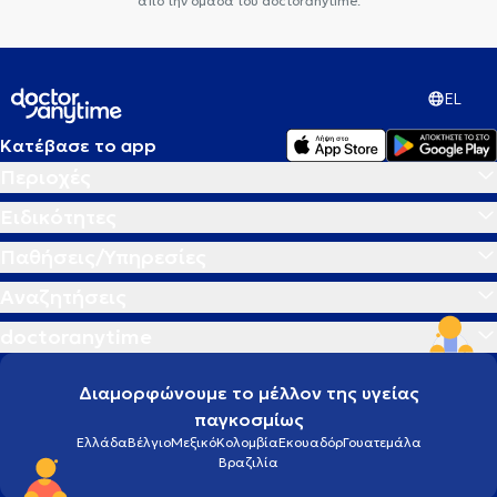
από την ομάδα του doctoranytime.
EL
Κατέβασε το app
Περιοχές
Ειδικότητες
Παθήσεις/Υπηρεσίες
Αναζητήσεις
doctoranytime
Διαμορφώνουμε το μέλλον της υγείας
παγκοσμίως
Ελλάδα
Βέλγιο
Μεξικό
Κολομβία
Εκουαδόρ
Γουατεμάλα
Βραζιλία