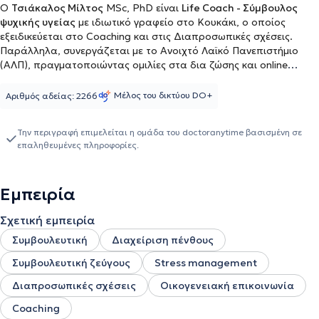
Ο
Τσιάκαλος Μίλτος
MSc, PhD είναι
Life Coach - Σύμβουλος
ψυχικής υγείας
με ιδιωτικό γραφείο στο Κουκάκι, ο οποίος
εξειδικεύεται στο Coaching και στις Διαπροσωπικές σχέσεις.
Παράλληλα, συνεργάζεται με το Ανοιχτό Λαϊκό Πανεπιστήμιο
(ΑΛΠ), πραγματοποιώντας ομιλίες στα δια ζώσης και online
τμήματα. Διδάσκει στο Msc πρόγραμμα Coaching and Mentoring
του Aegean College. Έχει ολοκληρώσει το τριετές πρόγραμμα
Μέλος του δικτύου DO+
Αριθμός αδείας: 2266
Συμβουλευτικής Ψυχικής Υγείας και είναι μέλος της Ελληνικής
Εταιρείας Συμβουλευτικής καθώς και το μονοετές πρόγραμμα
Την περιγραφή επιμελείται η ομάδα του doctoranytime βασισμένη σε
"Diploma in Personal και Executive Coaching", αναγνωρισμένο
επαληθευμένες πληροφορίες.
πρόγραμμα σπουδών από την Association for Coaching και τον
EMCC.
Εμπειρία
Σχετική εμπειρία
Συμβουλευτική
Διαχείριση πένθους
Συμβουλευτική ζεύγους
Stress management
Διαπροσωπικές σχέσεις
Οικογενειακή επικοινωνία
Coaching