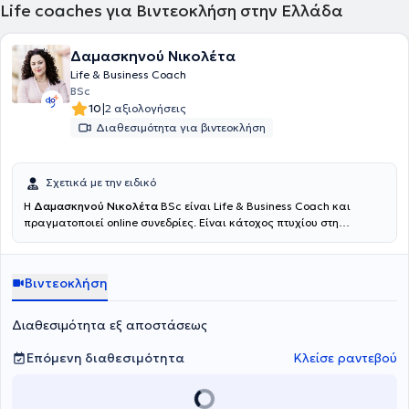
Life coaches για Βιντεοκλήση στην Ελλάδα
Δαμασκηνού Νικολέτα
Life & Business Coach
BSc
|
10
2 αξιολογήσεις
Διαθεσιμότητα για βιντεοκλήση
Σχετικά με την ειδικό
Η
Δαμασκηνού Νικολέτα
BSc είναι Life & Business Coach και
πραγματοποιεί online συνεδρίες. Είναι κάτοχος πτυχίου στη
Διοίκηση Επιχειρήσεων & Οργανισμών από το Ελληνικό Ανοιχτό
Πανεπιστήμιο και κάτοχος πιστοποίησης στο coaching (Certificate
in coaching - AC Accredited) από το Εθνικό και Καποδιστριακό
Βιντεοκλήση
Πανεπιστήμιο Αθηνών. Επιπλέον, είναι κάτοχος πιστοποιήσεων στο
Business Coaching και στο Leadership Coaching από το Εθνικό και
Καποδιστριακό Πανεπιστήμιο Αθηνών και
κάτοχος διαπίστευσης
Διαθεσιμότητα εξ αποστάσεως
EMCC Global, Senior Practitioner.
Η κ. Δαμασκηνού είναι μέλος του
Ευρωπαϊκού και του Ελληνικού Συλλόγου Mentoring και Coaching
Επόμενη διαθεσιμότητα
Κλείσε ραντεβού
(European Mentoring & Coaching Council), του EMCC Global και
Greece, διεθνή οργανισμού για μέντορες και προπονητές (coaches).
Τέλος, έχει διατελέσει Εισηγήτρια Σεμιναρίων Life Coaching στην