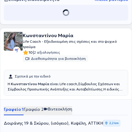
Κωνσταντίνου Μαρία
Life Coach - Eξειδικευμένη στις σχέσεις και στο ψυχικό
τραύμα
|
10
2 αξιολογήσεις
Διαθεσιμότητα για βιντεοκλήση
Σχετικά με την ειδικό
Η
Κωνσταντίνου Μαρία
είναι Life coach,Σύμβουλος Σχέσεων και
Σύμβουλος Προσωπικής Ανάπτυξης και Αυτοβελτίωσης.Η ειδικός
είναι π
ιστοποιημένη Life Coach, από το Εθνικό και Καποδιστριακό
Πανεπιστήμιο Αθηνών (ΕΚΠΑ) καθώς και πιστοποιημένη ειδικός στο
Τραύμα Oxford University UK, Relational Coach από το Oxford
Βιντεοκλήση
Γραφείο 1
Γραφείο 2
Uninersity UK.
Δοιράνης 19 & Σκύρου, (ισόγειο), Κυψέλη, ΑΤΤΙΚΗ
2,2 km