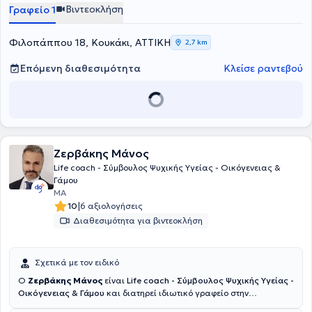
Συμβουλευτικής καθώς και το μονοετές πρόγραμμα "Diploma in
Βιντεοκλήση
Γραφείο 1
Personal και Executive Coaching", αναγνωρισμένο πρόγραμμα
σπουδών από την Association for Coaching και τον EMCC.
Φιλοπάππου 18, Κουκάκι, ΑΤΤΙΚΗ
2,7 km
Επόμενη διαθεσιμότητα
Κλείσε ραντεβού
Ζερβάκης Μάνος
Life coach - Σύμβουλος Ψυχικής Υγείας - Οικόγενειας &
Γάμου
MA
|
10
6 αξιολογήσεις
Διαθεσιμότητα για βιντεοκλήση
Σχετικά με τον ειδικό
Ο
Ζερβάκης Μάνος
είναι
Life coach - Σύμβουλος Ψυχικής Υγείας -
Οικόγενειας & Γάμου
και διατηρεί ιδιωτικό γραφείο στην
Αθήνα.Σπούδασε και αποφοίτησε από το ΑΤΕΙ ΚΡΗΤΗΣ