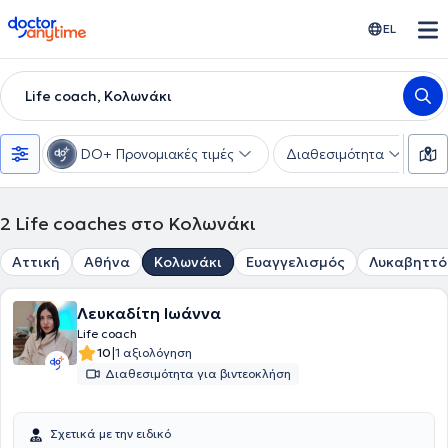
doctoranytime
EL
Life coach, Κολωνάκι
DO+ Προνομιακές τιμές
Διαθεσιμότητα
Υ
2
Life coaches στο Κολωνάκι
Αττική
Αθήνα
Κολωνάκι
Ευαγγελισμός
Λυκαβηττό
Λευκαδίτη Ιωάννα
Life coach
|
10
1 αξιολόγηση
Διαθεσιμότητα για βιντεοκλήση
Σχετικά με την ειδικό