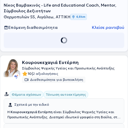
Νίκος Βαμβακινός - Life and Educational Coach, Mentor,
Σύμβουλος Δεξιοτήτων
Θερμοπυλών 55, Αιγάλεω, ΑΤΤΙΚΗ
6,8 km
Επόμενη διαθεσιμότητα
Κλείσε ραντεβού
Κουρουκεχαγιά Ευτέρπη
Σύμβουλος Ψυχικής Υγείας και Προσωπικής Ανάπτυξης
|
10
2 αξιολογήσεις
Διαθεσιμότητα για βιντεοκλήση
Θέματα σχέσεων
Τόνωση αυτοεκτίμησης
Σχετικά με την ειδικό
Η
Κουρουκεχαγιά Ευτέρπη
είναι Σύμβουλος Ψυχικής Υγείας και
Προσωπικής Ανάπτυξης. Διατηρεί ιδιωτικό γραφείο στη Βούλα, στο
Χαλάνδρι και πραγματοποιεί συνεδρίες διαδικτυακά. Η εκπαίδευσή
της περιλαμβάνει πληθώρα εξειδικεύσεων, όπως