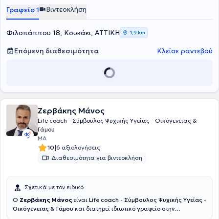
Συμβουλευτικής καθώς και το μονοετές πρόγραμμα "Diploma in
Βιντεοκλήση
Γραφείο 1
Personal και Executive Coaching", αναγνωρισμένο πρόγραμμα
σπουδών από την Association for Coaching και τον EMCC.
Φιλοπάππου 18, Κουκάκι, ΑΤΤΙΚΗ
1,9 km
Επόμενη διαθεσιμότητα
Κλείσε ραντεβού
Ζερβάκης Μάνος
Life coach - Σύμβουλος Ψυχικής Υγείας - Οικόγενειας &
Γάμου
MA
|
10
6 αξιολογήσεις
Διαθεσιμότητα για βιντεοκλήση
Σχετικά με τον ειδικό
Ο
Ζερβάκης Μάνος
είναι
Life coach - Σύμβουλος Ψυχικής Υγείας -
Οικόγενειας & Γάμου
και διατηρεί ιδιωτικό γραφείο στην
Αθήνα.Σπούδασε και αποφοίτησε από το ΑΤΕΙ ΚΡΗΤΗΣ