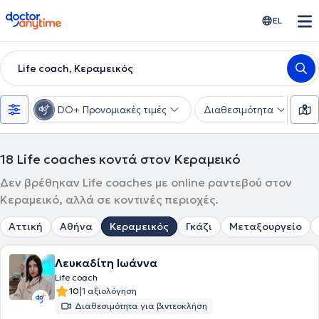
doctoranytime
EL
Life coach, Κεραμεικός
DO+ Προνομιακές τιμές
Διαθεσιμότητα
Υ
18
Life coaches κοντά στον Κεραμεικό
Δεν βρέθηκαν Life coaches με online ραντεβού στον
Κεραμεικό, αλλά σε κοντινές περιοχές.
Αττική
Αθήνα
Κεραμεικός
Γκάζι
Μεταξουργείο
Λευκαδίτη Ιωάννα
Life coach
|
10
1 αξιολόγηση
Διαθεσιμότητα για βιντεοκλήση