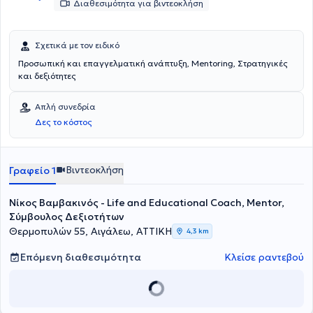
Διαθεσιμότητα για βιντεοκλήση
να ξεπεράσουν προσωπικά εμπόδια, να ανακαλύψουν τις
δυνατότητές τους και να δημιουργήσουν μια πιο ισορροπημένη και
ουσιαστική ζωή.
Σχετικά με τον ειδικό
Προσωπική και επαγγελματική ανάπτυξη, Mentoring, Στρατηγικές
και δεξιότητες
Απλή συνεδρία
Δες το κόστος
Βιντεοκλήση
Γραφείο 1
Νίκος Βαμβακινός - Life and Educational Coach, Mentor,
Σύμβουλος Δεξιοτήτων
Θερμοπυλών 55, Αιγάλεω, ΑΤΤΙΚΗ
4,3 km
Επόμενη διαθεσιμότητα
Κλείσε ραντεβού