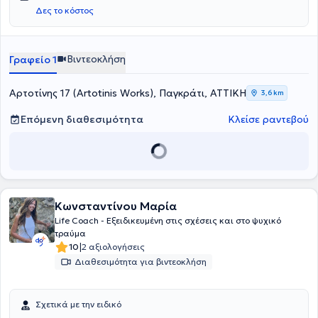
McGinley Studios
στη Νέα Υόρκη και το
SHOWstudio
του Nick
Δες το κόστος
Knight, OBE στο Λονδίνο.
Βιντεοκλήση
Γραφείο 1
Αρτοτίνης 17 (Artotinis Works), Παγκράτι, ΑΤΤΙΚΗ
3,6 km
Επόμενη διαθεσιμότητα
Κλείσε ραντεβού
Κωνσταντίνου Μαρία
Life Coach - Eξειδικευμένη στις σχέσεις και στο ψυχικό
τραύμα
|
10
2 αξιολογήσεις
Διαθεσιμότητα για βιντεοκλήση
Σχετικά με την ειδικό