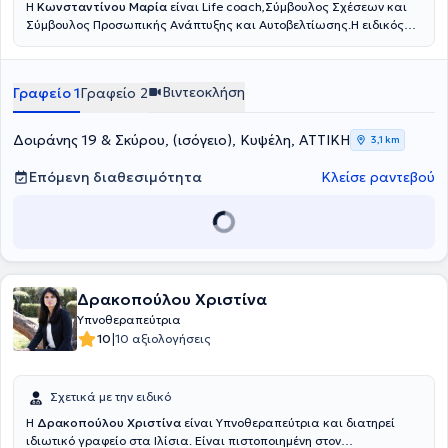
Η
Κωνσταντίνου Μαρία
είναι Life coach,Σύμβουλος Σχέσεων και
Σύμβουλος Προσωπικής Ανάπτυξης και Αυτοβελτίωσης.Η ειδικός
είναι π
ιστοποιημένη Life Coach, από το Εθνικό και Καποδιστριακό
Πανεπιστήμιο Αθηνών (ΕΚΠΑ) καθώς και πιστοποιημένη ειδικός στο
Τραύμα Oxford University UK, Relational Coach από το Oxford
Βιντεοκλήση
Γραφείο 1
Γραφείο 2
Uninersity UK.
Δοιράνης 19 & Σκύρου, (ισόγειο), Κυψέλη, ΑΤΤΙΚΗ
3,1 km
Επόμενη διαθεσιμότητα
Κλείσε ραντεβού
Δρακοπούλου Χριστίνα
Υπνοθεραπεύτρια
|
10
10 αξιολογήσεις
Σχετικά με την ειδικό
Η
Δρακοπούλου Χριστίνα
είναι Υπνοθεραπεύτρια και διατηρεί
ιδιωτικό γραφείο στα Ιλίσια. Είναι πιστοποιημένη στον