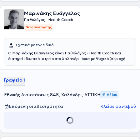
Μαρινάκης Ευάγγελος
Παθολόγος - Health Coach
Νέος συνεργάτης
Σχετικά με τον ειδικό
Ο
Μαρινάκης Ευάγγελος
είναι Παθολόγος - Health Coach και
διατηρεί ιδιωτικό ιατρείο στο Χαλάνδρι, όρια με Ψυχικό (περιοχή
Αγίας Βαρβάρας Χαλανδρίου). Σπούδασε Ιατρική στο Αριστοτέλειο
Πανεπιστήμιο Θεσσαλονίκης. Με γνώσεις και μακροχρόνια
εμπειρία στην παθολογία και πλούσια συνεχιζόμενη εκπαίδευση
Γραφείο 1
στους τομείς του health coaching και life coaching, της ψυχολογίας
της συμπεριφοράς και των βασικών αρχών της Γνωσιακής -
Συμπεριφορικής προσέγγισης, ο Μαρινάκης Ευάγγελος στέκεται με
Εθνικής Αντιστάσεως 84Β, Χαλάνδρι, ΑΤΤΙΚΗ
6,7 km
ολιστικό πνεύμα δίπλα στον άνθρωπο και τον καθοδηγεί με
σύγχρονες μεθόδους στην επίτευξη των προσωπικών του στόχων
Επόμενη διαθεσιμότητα
Κλείσε ραντεβού
και διεκδικήσεων, σε ευρύτερα θέματα υγείας και προσωπικής
ανάπτυξης. Η ευεξία (well-being) είναι μια συναρπαστική
πρόκληση-στόχος στη ζωή, που αναλύεται σε σωματικές και μη
συνιστώσες, οι οποίες περιλαμβάνουν το άτομο, την οικογένεια, τη
γονεϊκότητα και τις στενές ή ευρύτερες ανθρώπινες σχέσεις. Είτε
πρόκειται για χρόνια νοσήματα, όπως παχυσαρκία, σακχαρώδης