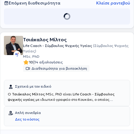
Επόμενη διαθεσιμότητα
Κλείσε ραντεβού
Τσιάκαλος Μίλτος
Life Coach - Σύμβουλος Ψυχικής Υγείας
(Σύμβουλος Ψυχικής
Υγείας)
MSc, PhD
|
10
14 αξιολογήσεις
Διαθεσιμότητα για βιντεοκλήση
Σχετικά με τον ειδικό
Ο
Τσιάκαλος Μίλτος
MSc, PhD είναι
Life Coach - Σύμβουλος
ψυχικής υγείας
με ιδιωτικό γραφείο στο Κουκάκι, ο οποίος
εξειδικεύεται στο Coaching και στις Διαπροσωπικές σχέσεις.
Παράλληλα, συνεργάζεται με το Ανοιχτό Λαϊκό Πανεπιστήμιο (ΑΛΠ),
Απλή συνεδρία
πραγματοποιώντας ομιλίες στα δια ζώσης και online τμήματα.
Δες το κόστος
Διδάσκει στο Msc πρόγραμμα Coaching and Mentoring του Aegean
College. Έχει ολοκληρώσει το τριετές πρόγραμμα Συμβουλευτικής
Ψυχικής Υγείας και είναι μέλος της Ελληνικής Εταιρείας