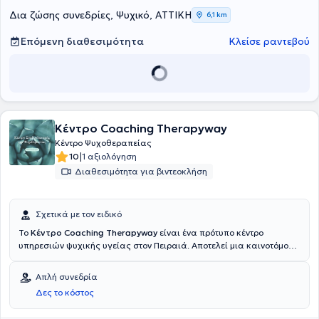
Δια ζώσης συνεδρίες, Ψυχικό, ΑΤΤΙΚΗ
6,1 km
Επόμενη διαθεσιμότητα
Κλείσε ραντεβού
Κέντρο Coaching Therapyway
Κέντρο Ψυχοθεραπείας
|
10
1 αξιολόγηση
Διαθεσιμότητα για βιντεοκλήση
Σχετικά με τον ειδικό
Το
Κέντρο Coaching Therapyway
είναι ένα πρότυπο κέντρο
υπηρεσιών ψυχικής υγείας στον Πειραιά. Αποτελεί μια καινοτόμο
δράση στο χώρο της ψυχικής υγείας καθώς ενσωματώνει τις
αρχές και τα πλέον σύγχρονα δεδομένα της ψυχοθεραπείας και του
Απλή συνεδρία
NLP πάντα κατά περίπτωση. Αξιοποιώντας τις δυνατότητες της
Δες το κόστος
διεπιστημονικής του ομάδας, παρέχει στον χώρο του ένα πλέγμα
διαγνωστικών και θεραπευτικών υπηρεσιών απαντώντας με ένα