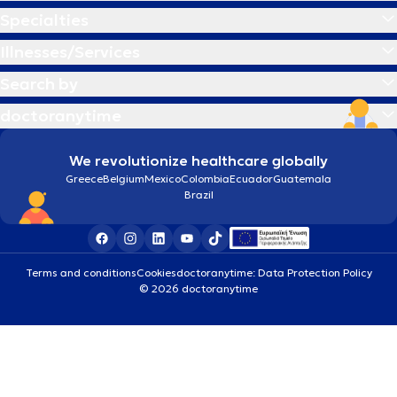
Specialties
Illnesses/Services
Search by
doctoranytime
We revolutionize healthcare globally
Greece
Belgium
Mexico
Colombia
Ecuador
Guatemala
Brazil
Terms and conditions
Cookies
doctoranytime: Data Protection Policy
© 2026 doctoranytime