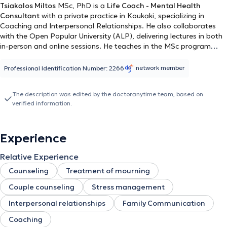
Tsiakalos Miltos
MSc, PhD is a
Life Coach - Mental Health
Consultant
with a private practice in Koukaki, specializing in
Coaching and Interpersonal Relationships. He also collaborates
with the Open Popular University (ALP), delivering lectures in both
in-person and online sessions. He teaches in the MSc program
Coaching and Mentoring at Aegean College. He has completed
the three-year Mental Health Counseling program and is a
network member
Professional Identification Number: 2266
member of the Hellenic Counseling Society, as well as the one-year
"Diploma in Personal and Executive Coaching" program, a
The description was edited by the doctoranytime team, based on
recognized course by the Association for Coaching and the EMCC.
verified information.
Experience
Relative Experience
Counseling
Treatment of mourning
Couple counseling
Stress management
Interpersonal relationships
Family Communication
Coaching