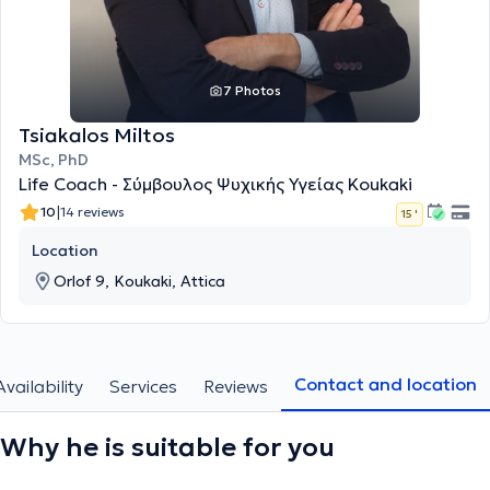
7 Photos
Tsiakalos Miltos
MSc, PhD
Life Coach - Σύμβουλος Ψυχικής Υγείας Koukaki
|
10
14 reviews
15 '
Location
Orlof 9, Koukaki, Attica
Contact and location
Availability
Services
Reviews
Why he is suitable for you