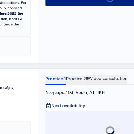
is
ublications. For
roup, honored
iness 2022 &
 been with the
tion, Boats &
 Change the
Video consultation
Practice 1
Practice 2
άπτυξης
Νικηταρά 103, Voula, ΑΤΤΙΚΗ
Next availability