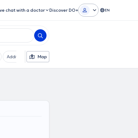
ive chat with a doctor
Discover DO+
EN
Additional filters
Map
Languages
Insurances
Ge