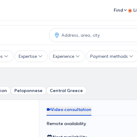
Find
L
es
Expertise
Experience
Payment methods
nion
Peloponnese
Central Greece
Video consultation
Remote availability