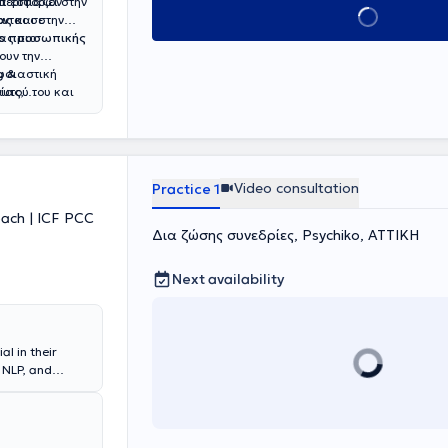
μπεριφορών
α εστιάζει στην
Book appointmen
νται σε
ας
και στην
ας πιο
ats προσωπικής
ουν την
ουσιαστική
g &
υτού του και
ίας,
αι την
Video consultation
Practice 1
oach | ICF PCC
Δια ζώσης συνεδρίες, Psychiko, ΑΤΤΙΚΗ
Next availability
al in their
 NLP, and
dual aptitudes,
ips, life
ssists in
sion-making.