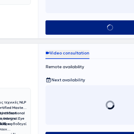
Book appointment
Video consultation
Remote availability
Next availability
τις τεχνικές
NLP
rtified Master
ty of East
ο
International
α και την
νη
Integral Eye
 και
LP)
εθόδους
, καθοδηγεί
σουν