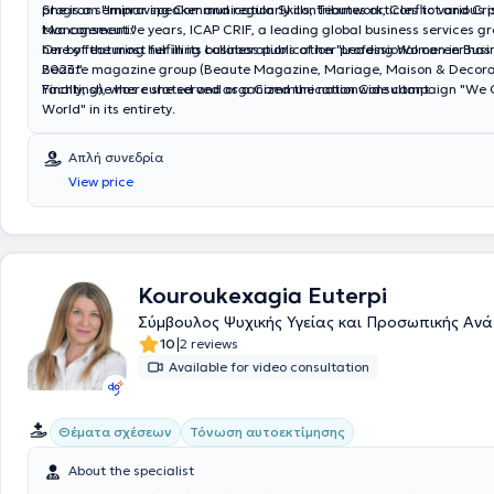
program "Improving Communication Skills, Teamwork, Conflict and Cris
She is a seminar speaker and regularly contributes articles to various p
Management."
two consecutive years, ICAP CRIF, a leading global business services g
her by featuring her in its business publication "Leading Women in Bus
One of the most fulfilling collaborations of her professional career has
2023."
Beaute magazine group (Beaute Magazine, Mariage, Maison & Decora
Yachting), where she served as a Communication Consultant.
Finally, she has curated and organized the nationwide campaign "We
World" in its entirety.
Απλή συνεδρία
View price
Kouroukexagia Euterpi
Σύμβουλος Ψυχικής Υγείας και Προσωπικής Αν
|
10
2 reviews
Available for video consultation
Θέματα σχέσεων
Τόνωση αυτοεκτίμησης
About the specialist