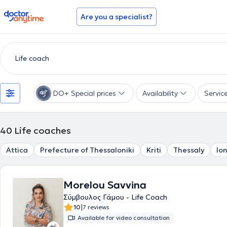
doctoranytime
Are you a specialist?
DO+ Special prices
Availability
Servic
40
Life coaches
Attica
Prefecture of Thessaloniki
Kriti
Thessaly
Io
Morelou Savvina
Σύμβουλος Γάμου - Life Coach
|
10
7 reviews
Available for video consultation