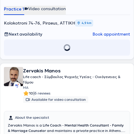
areas of expertise include generalized anxiety disorder, anxiety
crisis, grief, depression, panic attack, dilemmas, separation,
Video consultation
Practice 1
professional and personal deadlocks, among others. The center's
interdisciplinary team consists of psychologists, NLP coaches, and
specialized psychotherapists, capable of receiving a request,
Kolokotroni 74-76, Piraeus, ΑΤΤΙΚΗ
4,9 km
conducting a comprehensive assessment, and proposing the
appropriate therapeutic approach.
Next availability
Book appointment
Zervakis Manos
Life coach - Σύμβουλος Ψυχικής Υγείας - Οικόγενειας &
Γάμου
MA
|
10
6 reviews
Available for video consultation
About the specialist
Zervakis Manos is a
Life Coach - Mental Health Consultant - Family
& Marriage Counselor
and maintains a private practice in Athens.