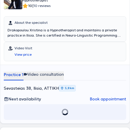
Hypnotherapist
|
10
10 reviews
About the specialist
Drakopoulou Xristina is a Hypnotherapist and maintains a private
practice in Ilisia. She is certified in Neuro-Linguistic Programming
(NLP) by the American Board of Neuro-Linguistic Programming in
the USA. Additionally, she is certified in Hypnotherapy and Clinical
Video Visit
Hypnosis, having completed studies in the United Kingdom and the
View price
USA, respectively. She has experience in educating children and
adults, organizing projects, conferences, and groups, and has
appeared in various shows, conferences, and seminars. She
specializes in addressing contemporary life issues. Sessions are
Video consultation
Practice 1
conducted in both Greek and English.
Sevasteias 38, Ilisia, ΑΤΤΙΚΗ
5,8 km
Next availability
Book appointment