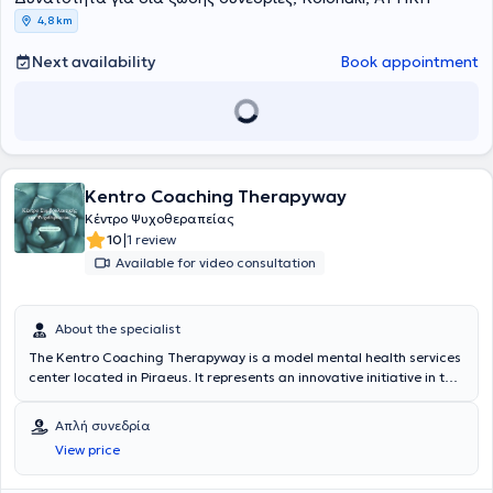
4,8 km
Next availability
Book appointment
Kentro Coaching Therapyway
Κέντρο Ψυχοθεραπείας
|
10
1 review
Available for video consultation
About the specialist
The Kentro Coaching Therapyway is a model mental health services
center located in Piraeus. It represents an innovative initiative in the
field of mental health by integrating the principles and the most up-
to-date data of psychotherapy and NLP on a case-by-case basis.
Απλή συνεδρία
Utilizing the capabilities of its interdisciplinary team, it offers a
View price
range of diagnostic and therapeutic services on-site, addressing
mental health needs in a holistic and individualized manner. The