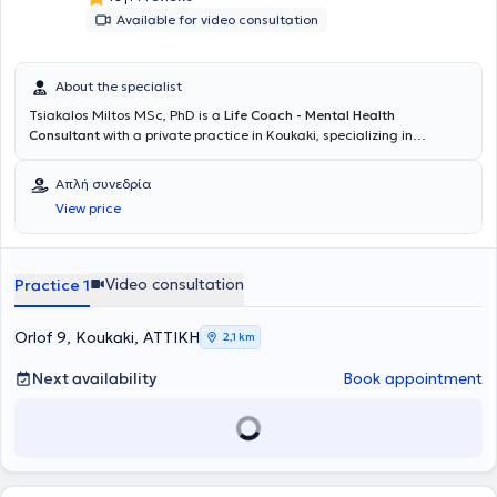
Available for video consultation
About the specialist
Tsiakalos Miltos MSc, PhD is a
Life Coach - Mental Health
Consultant
with a private practice in Koukaki, specializing in
Coaching and Interpersonal Relationships. He also collaborates with
the Open Popular University (ALP), delivering lectures in both in-
Απλή συνεδρία
person and online sessions. He teaches in the MSc program
View price
Coaching and Mentoring at Aegean College. He has completed the
three-year Mental Health Counseling program and is a member of
the Hellenic Counseling Society, as well as the one-year "Diploma in
Personal and Executive Coaching" program, a recognized course by
Video consultation
Practice 1
the Association for Coaching and the EMCC.
Orlof 9, Koukaki, ΑΤΤΙΚΗ
2,1 km
Next availability
Book appointment