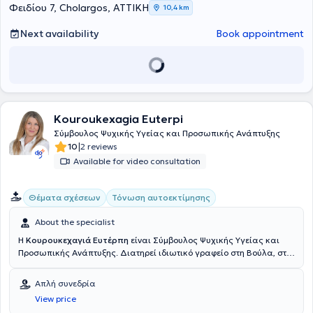
Φειδίου 7, Cholargos, ΑΤΤΙΚΗ
10,4 km
Next availability
Book appointment
Kouroukexagia Euterpi
Σύμβουλος Ψυχικής Υγείας και Προσωπικής Ανάπτυξης
|
10
2 reviews
Available for video consultation
Θέματα σχέσεων
Τόνωση αυτοεκτίμησης
About the specialist
Η
Κουρουκεχαγιά Ευτέρπη
είναι Σύμβουλος Ψυχικής Υγείας και
Προσωπικής Ανάπτυξης. Διατηρεί ιδιωτικό γραφείο στη Βούλα, στο
Χαλάνδρι και πραγματοποιεί συνεδρίες διαδικτυακά. Η εκπαίδευσή
της περιλαμβάνει πληθώρα εξειδικεύσεων, όπως
Απλή συνεδρία
η
Ανασυνδυασμένη Εκλεκτική Συμβουλευτική
, Συμβουλευτική
View price
Γονέων, Συμβουλευτική Ζεύγους, η Ψυχοθεραπεία Gestalt, η CBT