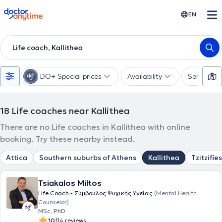
doctoranytime
EN
Life coach, Kallithea
DO+ Special prices
Availability
Services
18
Life coaches near Kallithea
There are no Life coaches in Kallithea with online
booking. Try these nearby instead.
Attica
Southern suburbs of Athens
Kallithea
Tzitzifies
Tsiakalos Miltos
Life Coach - Σύμβουλος Ψυχικής Υγείας
(Mental Health
Counselor)
MSc, PhD
|
10
14 reviews