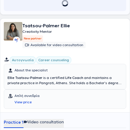
επικοινωνιακή προσέγγιση και τη στοχευμένη υποστήριξη ατόμων
σε θέματα αυτογνωσίας, λήψης αποφάσεων και επαγγελματικής
εξέλιξης.
Tsatsou-Palmer Ellie
Creativity Mentor
New partner
Available for video consultation
Αυτογνωσία
Career counseling
About the specialist
Ellie Tsatsou-Palmer
is a certified
Life Coach
and maintains a
private practice in Pangrati, Athens. She holds a Bachelor’s degree
in Communications from Deree – The American College of Greece,
and a Master’s degree (MA) in Digital Media Productions from the
Απλή συνεδρία
University of the Arts London. She has also completed a
View price
Postgraduate Certificate in Academic Practice in Art, Design &
Communication, specializing in Technology Enhanced Learning.
Currently, she is training as a Mindfulness Mentor through the
Banyan Mindfulness Mentor Training program. Professionally, Ellie is
Video consultation
Practice 1
the founder of two pioneering platforms:
Integrated Creativity
, a
holistic approach to personal and creative growth through