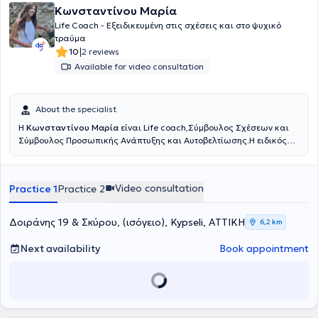
Κωνσταντίνου Μαρία
Life Coach - Eξειδικευμένη στις σχέσεις και στο ψυχικό
τραύμα
|
10
2 reviews
Available for video consultation
About the specialist
Η
Κωνσταντίνου Μαρία
είναι Life coach,Σύμβουλος Σχέσεων και
Σύμβουλος Προσωπικής Ανάπτυξης και Αυτοβελτίωσης.Η ειδικός
είναι π
ιστοποιημένη Life Coach, από το Εθνικό και Καποδιστριακό
Πανεπιστήμιο Αθηνών (ΕΚΠΑ) καθώς και πιστοποιημένη ειδικός στο
Τραύμα Oxford University UK, Relational Coach από το Oxford
Video consultation
Practice 1
Practice 2
Uninersity UK.
Δοιράνης 19 & Σκύρου, (ισόγειο), Kypseli, ΑΤΤΙΚΗ
6,2 km
Next availability
Book appointment