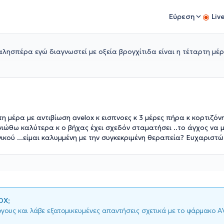
Εύρεση
Liv
λησπέρα εγώ διαγνωστεί με οξεία βρογχίτιδα είναι η τέταρτη μέρ
η μέρα με αντιβίωση avelox κ εισπνοες κ 3 μέρες πήρα κ κορτιζόν
νιώθω καλύτερα κ ο βήχας έχει σχεδόν σταματήσει ..το άγχος να μ
νικού ...είμαι καλυμμένη με την συγκεκριμένη θεραπεία? Ευχαριστ
OX;
όγους και λάβε εξατομικευμένες απαντήσεις σχετικά με το φάρμακο 