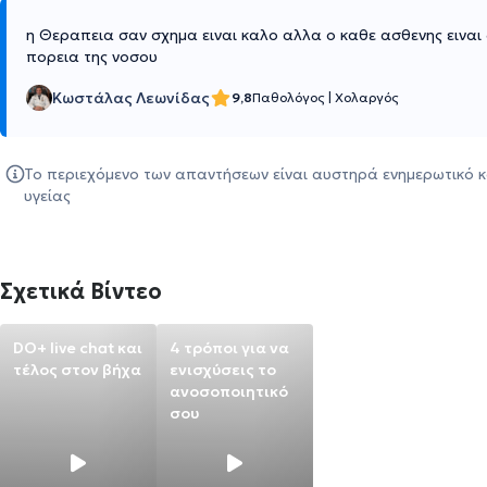
η Θεραπεια σαν σχημα ειναι καλο αλλα ο καθε ασθενης ειναι 
πορεια της νοσου
Κωστάλας Λεωνίδας
9,8
Παθολόγος
|
Χολαργός
Το περιεχόμενο των απαντήσεων είναι αυστηρά ενημερωτικό κ
υγείας
Σχετικά Βίντεο
DO+ live chat και
4 τρόποι για να
τέλος στον βήχα
ενισχύσεις το
ανοσοποιητικό
σου