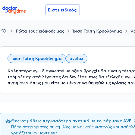
doctoranytime
Είστε ειδικός;
Ρώτα τους ειδικούς μας
Ίωση Γρίπη Κρυολόγημα
Κα
Ίωση Γρίπη Κρυολόγημα
avelox
Καλησπέρα εγώ διαγνωστεί με οξεία βρογχίτιδα είναι η τέταρτ
τρόμαξε αρκετά λέγοντας ότι δεν ξέρει πως θα εξελιχθεί εγώ 
πνευμόνια όπως μου είπε μου έκανε να θυμηθώ τις κρίσεις πα
Θες να μάθεις περισσότερα σχετικά με το φάρμακο AVEL
Πάρε απεριόριστες συνομιλίες με γενικούς γιατρούς και παθολ
χρειάζεται να μαντεύεις.