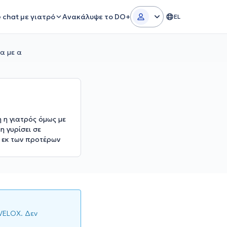
e chat με γιατρό
Ανακάλυψε το DO+
EL
α με α
η η γιατρός όμως με
η γυρίσει σε
ώ εκ των προτέρων
AVELOX. Δεν