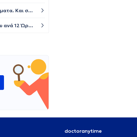
Γειά σας έχω 5 μερες πονόλαιμο πρησμενες κόκκινες αμυγδαλες και λαιμό.χωρις πυον και χωρίς αλλά συμπτώματα. Και σήμερα 5η μέρα πονάει πολύ και δε μπορώ να καταπιώ καθόλου.Ανησυχω γιατί αντί να υποχωρεί χειροτέρεψε. Μήπως χρειάζεται αντιβίωση?
Καλησπέρα σας. Ο γιος μου ο μεγάλος νόσησε με στρεπτόκοκκο και παίρνουμε αντιβίωση από Κυριακή βράδυ ανά 12 Ώρα. Αυτό που με ανησυχεί είναι πότε σταματάει να μεταδίδει γιατί έχω ένα μωράκι 8 μηνών και φοβάμαι μη κολλήσει.
ώ
doctoranytime