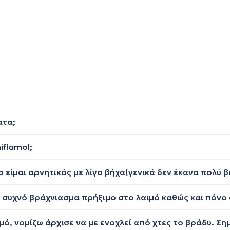
ατα;
iflamol;