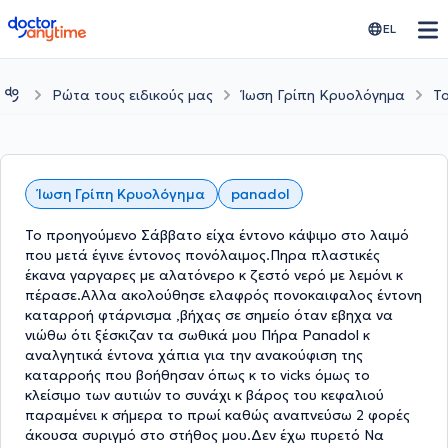
doctoranytime
EL
Ρώτα τους ειδικούς μας
Ίωση Γρίπη Κρυολόγημα
Το
Ίωση Γρίπη Κρυολόγημα
panadol
Το προηγούμενο Σάββατο είχα έντονο κάψιμο στο λαιμό
που μετά έγινε έντονος πονόλαιμος.Πηρα πλαστικές
έκανα γαργαρες με αλατόνερο κ ζεστό νερό με λεμόνι κ
πέρασε.Αλλα ακολούθησε ελαφρός πονοκαιφαλος έντονη
καταρροή φτάρνισμα ,βήχας σε σημείο όταν εβηχα να
νιώθω ότι ξέσκιζαν τα σωθικά μου Πήρα Panadol κ
αναλγητικά έντονα χάπια για την ανακούφιση της
καταρροής που βοήθησαν όπως κ το vicks όμως το
κλείσιμο των αυτιών το συνάχι κ βάρος του κεφαλιού
παραμένει κ σήμερα το πρωί καθώς αναπνεύσω 2 φορές
άκουσα συριγμό στο στήθος μου.Δεν έχω πυρετό Να