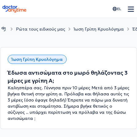
doctoranytime
EL
Ρώτα τους ειδικούς μας
Ίωση Γρίπη Κρυολόγημα
Έ
Ίωση Γρίπη Κρυολόγημα
Έδωσα αντισώματα στο μωρό θηλάζοντας 3
μέρες με γρίπη Α;
Καλησπέρα σας. Γέννησα πριν 10 μέρες Μετά από 3 μέρες
βγήκα θετική στην γρίπη α. Πρόλαβα και θήλασα αυτές τις
3 μέρες (όσο έφαγε δηλαδή) Έπρεπε να πάρω μια δυνατή
αντιβίωση και σταμάτησα. Σήμερα βγήκε θετικός ο
σύζυγος .. υπάρχει περίπτωση να πρόλαβα να της δώσω
αντισώματα ;