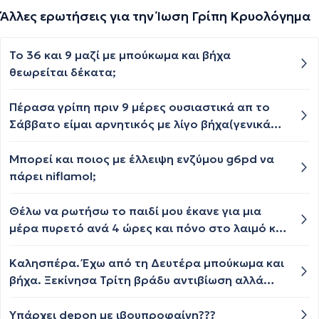
Άλλες ερωτήσεις για την Ίωση Γρίπη Κρυολόγημα
Το 36 και 9 μαζί με μπούκωμα και βήχα
θεωρείται δέκατα;
Πέρασα γρίπη πριν 9 μέρες ουσιαστικά απ το
Σάββατο είμαι αρνητικός με λίγο βήχα(γενικά
δεν έκανα πολύ βήχα) ακόμα και λίγο συνάχι. Τα
βράδια δυσκολεύομαι να κοιμηθώ λόγω
Μπορεί και ποιος με έλλειψη ενζύμου g6pd να
αναπνοών και πήγα έκανα αναλυτικές εξετάσεις
πάρει niflamol;
σε νοσοκομείο καρδιά, ακτινογραφία,
ακροαστικά, αιματολογικές. Όλες βγήκαν πολύ
Θέλω να ρωτήσω το παιδί μου έκανε για μια
καλές και καθαρές. Μου έδωσαν απλά να πάρω
μέρα πυρετό ανά 4 ώρες και πόνο στο λαιμό και
ένα εισπνεόμενο για βοήθεια για 10 μέρες πρωί
μετά σταμάτησε και ο πυρετός και ο πόνος στο
βράδυ. Χθες λοιπόν 2η μέρα που το
λαιμό την πρώτη μέρα του έκανα στρεπ τεστ σε
Καλησπέρα. Έχω από τη Δευτέρα μπούκωμα και
χρησιμοποιώ το βράδυ ενώ προσπαθούσα να
διαγνωστικό κέντρο και ήταν αρνητικό η
βήχα. Ξεκίνησα Τρίτη βράδυ αντιβίωση αλλά
κοιμηθώ σε ανάσα άκουσα έναν ήχο και
ερώτηση μου είναι ότι μπορεί να είναι
έως σήμερα δε βλέπω ιδιαίτερη καλυτέρευση.
αντανακλαστικά μου βγήκε βήχας με αυτόν τον
στρεπτόκοκκος και παρόλο που είναι καλά να
Είναι νορμάλ;
Υπάρχει depon με ιβουπροφαίνη???