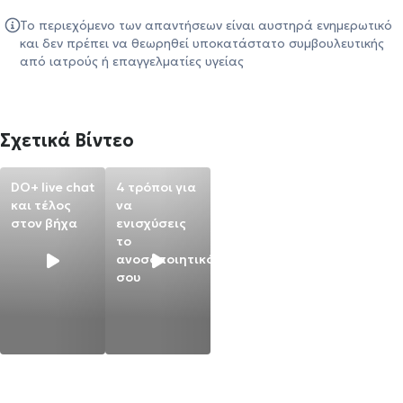
Το περιεχόμενο των απαντήσεων είναι αυστηρά ενημερωτικό
και δεν πρέπει να θεωρηθεί υποκατάστατο συμβουλευτικής
από ιατρούς ή επαγγελματίες υγείας
Σχετικά Βίντεο
DO+ live chat
4 τρόποι για
και τέλος
να
στον βήχα
ενισχύσεις
το
ανοσοποιητικό
σου