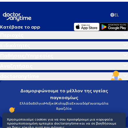
EL
Κατέβασε το app
Περιοχές
Ειδικότητες
Παθήσεις/Υπηρεσίες
Αναζητήσεις
doctoranytime
Διαμορφώνουμε το μέλλον της υγείας
παγκοσμίως
Ελλάδα
Βέλγιο
Μεξικό
Κολομβία
Εκουαδόρ
Γουατεμάλα
Βραζιλία
Χρησιμοποιούμε cookies για να σου προσφέρουμε μια κορυφαία
προσωποποιημένη εμπειρία doctoranytime και να σε βοηθήσουμε
να βρεις εύκολα αυτό που ψάχνεις.