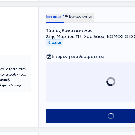
Βιντεοκλήση
Ιατρείο 1
Τάσιος Κωνσταντίνος
25ης Μαρτίου 112, Χαριλάου, ΝΟΜΟΣ ΘΕ
2,8 km
Επόμενη διαθεσιμότητα
κό ιατρείο στην
ιστατικών του
ινική
ων των
λητής Ά στο
όνια και οξέα
φανιζόμενα
Κλείσε ραντεβού