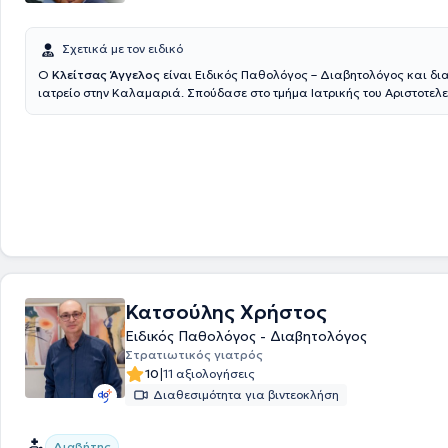
Σχετικά με τον ειδικό
Ο
Κλείτσας Άγγελος
είναι Ειδικός Παθολόγος – Διαβητολόγος και δια
ιατρείο στην Καλαμαριά. Σπούδασε στο τμήμα Ιατρικής του Αριστοτελε
Πανεπιστημίου Θεσσαλονίκης. Ακολούθησε η υπηρεσία υπαίθρου στο 
Νέων Μουδανιών Χαλκιδικής και εν συνεχεία η πενταετής ειδίκευση 
δίπλα σε διακεκριμένους γιατρούς της Α’ Παθολογικής Κλινικής του 
Άγιος Δημήτριος στη Θεσσαλονίκη. Μετά τη λήψη της ειδικότητας η ε
ακολούθησε στις μεθόδους υποκατάστασης της νεφρικής λειτουργίας
Νεφρολογικό τμήμα του Ιπποκράτειου Νοσοκομείου Θεσσαλονίκης. Έπει
ξεκίνημα του ιδιωτικού του ιατρείου εργάστηκε παράλληλα και στη μ
Νεφρού της Κλινικής Γαληνός τη διετία 2003-2005. Στα μέσα του 2003
εργασία του στο πολυϊατρείο του ΙΚΑ στην περιοχή Βότση της Θεσσαλο
Υπηρέτησε εκεί επί 11 συναπτά έτη και τα δύο τελευταία διετέλεσε προ
ιατρείου. Η εκπαίδευσή του εμπλουτίστηκε για δύο χρόνια με την εξειδ
Κατσούλης Χρήστος
περίπλοκο αντικείμενο του σακχαρώδη διαβήτη στο νοσοκομείο Παπ
τη διετία 2005-2007. Στη συνέχεια, μετά τη συνεργασία του με το Ιατρ
Ειδικός Παθολόγος - Διαβητολόγος
Διαβαλκανικό Κέντρο Θεσσαλονίκης, διετέλεσε για μια τριετία Διευθ
Στρατιωτικός γιατρός
Επιστημονικός Υπεύθυνος του Παθολογικού Τμήματος της Κλινικής Θ
|
10
11 αξιολογήσεις
Διαθεσιμότητα για βιντεοκλήση
Διαβήτης