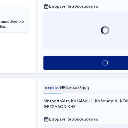
Επόμενη διαθεσιμότητα
τηρεί ιδιωτικό
ίου
Κέντρο Υγείας
στην Παθολογία
Νοσοκομείου
κπαίδευση
 στο
τα, με το
Κλείσε ραντεβού
ονάδα Τεχνητού
 ξεκίνησε την
νίκης.
ϊστάμενος του
ίκευση στο
Βιντεοκλήση
Ιατρείο 1
αγεωργίου κατά
ικό
υντής και
Μητροπολίτη Καλλίδου 1, Καλαμαριά, Ν
ΕΡΜΗ.
ΘΕΣΣΑΛΟΝΙΚΗΣ
Επόμενη διαθεσιμότητα