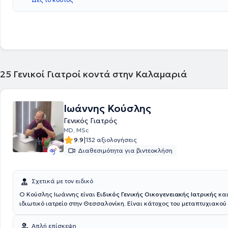
σύνδρομο.
25
Γενικοί Γιατροί κοντά στην Καλαμαριά
Ιωάννης Κούσλης
Γενικός Γιατρός
MD, MSc
|
9.9
132 αξιολογήσεις
Διαθεσιμότητα για βιντεοκλήση
Σχετικά με τον ειδικό
O Κούσλης Ιωάννης είναι
Ειδικός Γενικής Οικογενειακής Ιατρικής
και
ιδιωτικό ιατρείο στην Θεσσαλονίκη. Είναι κάτοχος του μεταπτυχιακού 
και Άσκηση" με εξειδίκευση στην Αθλητιατρική καθώς και Μετεκπαίδ
Επείγουσα Ιατρική Προνοσοκομειακή Φροντίδα.Στο ιατρείο του παρέχο
Απλή επίσκεψη