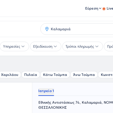
Εύρεση
Liv
Υπηρεσίες
Εξειδίκευση
Τρόποι πληρωμής
Πρό
Χαριλάου
Πυλαία
Κάτω Τούμπα
Άνω Τούμπα
Κωνστ
Ιατρείο 1
Εθνικής Αντιστάσεως 74, Καλαμαριά, ΝΟ
ΘΕΣΣΑΛΟΝΙΚΗΣ