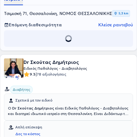
στην κλινική. Τέλος, ο ιατρός είναι μέλος της Ελληνικής Εταιρείας
Αθηροσκλήρωσης, ενώ συμμετέχει ενεργά και ανελλιπώς σε
ελληνικά και διεθνή συνέδρια με στόχο τη διαρκή επιμόρφωση και
Τσιμισκή 71, Θεσσαλονίκη, ΝΟΜΟΣ ΘΕΣΣΑΛΟΝΙΚΗΣ
5,3 km
άρτια κατάρτισή του.
Επόμενη διαθεσιμότητα
Κλείσε ραντεβού
Dr Σκούτας Δημήτριος
Ειδικός Παθολόγος - Διαβητολόγος
|
9.3
78 αξιολογήσεις
Διαβήτης
Σχετικά με τον ειδικό
Ο
Dr Σκούτας Δημήτριος
είναι Ειδικός Παθολόγος - Διαβητολόγος
και διατηρεί ιδιωτικό ιατρείο στη Θεσσαλονίκη. Είναι Διδάκτωρ της
Ιατρικής Σχολής του Δημοκρίτειου Πανεπιστημίου Θράκης με
γνωστικό αντικείμενο το "Διαβητικό Πόδι". Πέρα από τις
Απλή επίσκεψη
ακαδημαϊκές γνώσεις που κατέχει, έχει εργαστεί ως Επιστημονικός
Δες το κόστος
Διευθυντής και Υπεύθυνος Παθολόγος της Γενικής Κλινικής