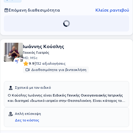
Επόμενη διαθεσιμότητα
Κλείσε ραντεβού
Ιωάννης Κούσλης
Γενικός Γιατρός
MD, MSc
|
9.9
132 αξιολογήσεις
Διαθεσιμότητα για βιντεοκλήση
Σχετικά με τον ειδικό
O Κούσλης Ιωάννης είναι
Ειδικός Γενικής Οικογενειακής Ιατρικής
και διατηρεί ιδιωτικό ιατρείο στην Θεσσαλονίκη. Είναι κάτοχος του
μεταπτυχιακού με τίτλο "Υγεία και Άσκηση" με εξειδίκευση στην
Αθλητιατρική καθώς και Μετεκπαίδευσης στην Επείγουσα Ιατρική
Απλή επίσκεψη
Προνοσοκομειακή Φροντίδα.Στο ιατρείο του παρέχονται υπηρεσίες
Δες το κόστος
ολοκληρωμένης φροντίδας σε χρόνια νοσήματα (Σακχαρώδης
Διαβήτης, Αρτηριακή
Υπέρταση,Δυσλιπιδαιμία,Παχυσαρκία,Οστεοπόρωση,ΧΑΠ,Άσθμα)