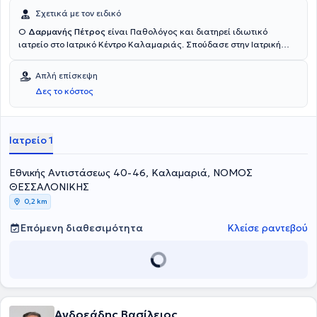
Σχετικά με τον ειδικό
O
Δαρμανής Πέτρος
είναι Παθολόγος και διατηρεί ιδιωτικό
ιατρείο στο Ιατρικό Κέντρο Καλαμαριάς. Σπούδασε στην Ιατρική
σχολή του Πανεπιστημίου LA SAPIENZA της Ρώμης. Ακολούθως,
ειδικεύτηκε στην Παθολογία στο Πανεπιστημιακό Γενικό Νοσοκομείο
Απλή επίσκεψη
ΑΧΕΠΑ Θεσσαλονίκης. Διαθέτει πολυετή εμπειρία και κατάρτιση
Δες το κόστος
ενώ εξειδικεύεται στην υπερλιπιδαιμία, στην αρτηριακή υπέρταση
και στο μεταβολικό σύνδρομο.
Ιατρείο 1
Εθνικής Αντιστάσεως 40-46, Καλαμαριά, ΝΟΜΟΣ
ΘΕΣΣΑΛΟΝΙΚΗΣ
0,2 km
Επόμενη διαθεσιμότητα
Κλείσε ραντεβού
Ανδρεάδης Βασίλειος