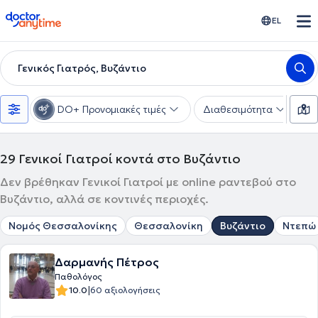
doctoranytime
EL
Γενικός Γιατρός, Βυζάντιο
DO+ Προνομιακές τιμές
Διαθεσιμότητα
Υ
29
Γενικοί Γιατροί κοντά στο Βυζάντιο
Δεν βρέθηκαν Γενικοί Γιατροί με online ραντεβού στο
Βυζάντιο, αλλά σε κοντινές περιοχές.
Νομός Θεσσαλονίκης
Θεσσαλονίκη
Βυζάντιο
Ντεπώ
Δαρμανής Πέτρος
Παθολόγος
|
10.0
60 αξιολογήσεις